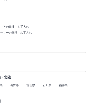
テリアの修理・お手入れ
セサリーの修理・お手入れ
存
越・北陸
県
長野県
富山県
石川県
福井県
国