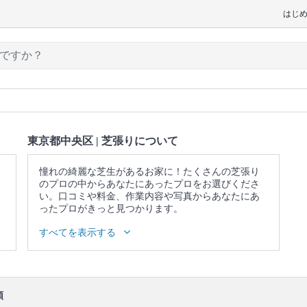
はじ
東京都中央区 | 芝張りについて
憧れの綺麗な芝生があるお家に！たくさんの芝張り
のプロの中からあなたにあったプロをお選びくださ
い。口コミや料金、作業内容や写真からあなたにあ
ったプロがきっと見つかります。
▼表示価格に含まれる芝張りの作業範囲
すべてを表示する
芝・目土の用意 / 庭木の状態確認・事前説明 / 無料現
地調査の実施 / 床土の整地 / 芝張り / 目土 / 散水 / 作
業場所の簡易清掃・作業後の確認 / 今後のメンテナン
ス方法の教示
順
口コミ
もご参照ください。