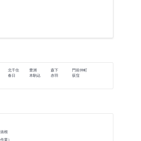
北千住
豊洲
森下
門前仲町
春日
本駒込
赤羽
荻窪
・抜根
手作業）