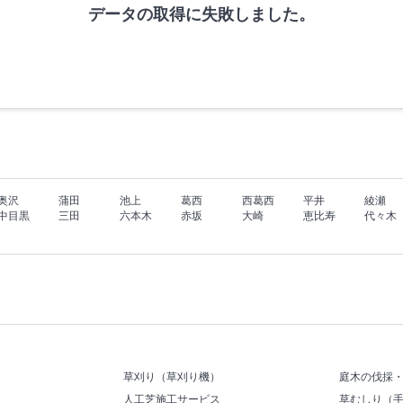
データの取得に失敗しました。
奥沢
蒲田
池上
葛西
西葛西
平井
綾瀬
中目黒
三田
六本木
赤坂
大崎
恵比寿
代々木
草刈り（草刈り機）
庭木の伐採
人工芝施工サービス
草むしり（