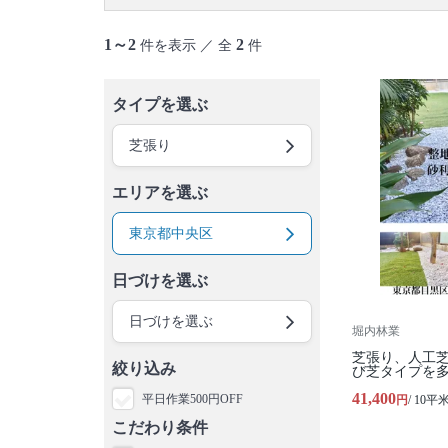
御蔵島村
八丈島
青ヶ島村
小笠原村
1～2
2
件を表示 ／ 全
件
タイプを選ぶ
芝張り
エリアを選ぶ
東京都中央区
日づけを選ぶ
日づけを選ぶ
堀内林業
芝張り、人工
絞り込み
び芝タイプを
41,400
平日作業500円OFF
円
/ 10平
こだわり条件