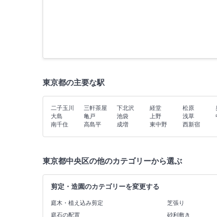
東京都の主要な駅
二子玉川
三軒茶屋
下北沢
経堂
松原
大島
亀戸
池袋
上野
浅草
南千住
高島平
成増
東中野
西新宿
東京都中央区の他のカテゴリーから選ぶ
剪定・造園のカテゴリーを変更する
庭木・植え込み剪定
芝張り
庭石の配置
砂利敷き