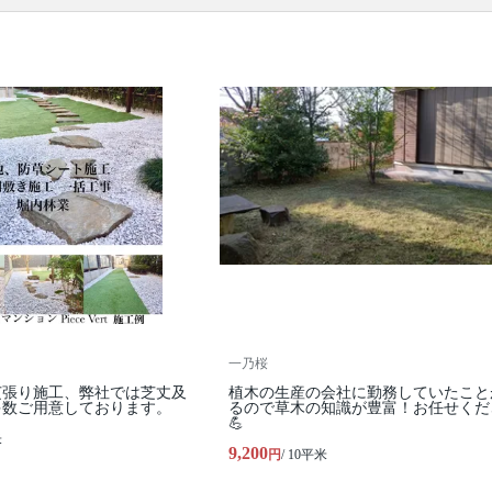
※本ページでは一部プロモーションを含む場合があ
ります。
一乃桜
芝張り施工、弊社では芝丈及
植木の生産の会社に勤務していたこと
多数ご用意しております。
るので草木の知識が豊富！お任せくだ
💪
米
9,200
円
/ 10平米