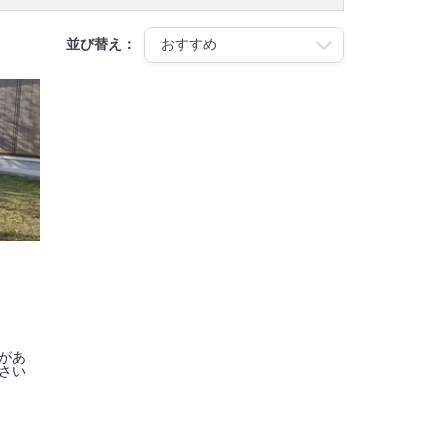
並び替え：
があ
さい