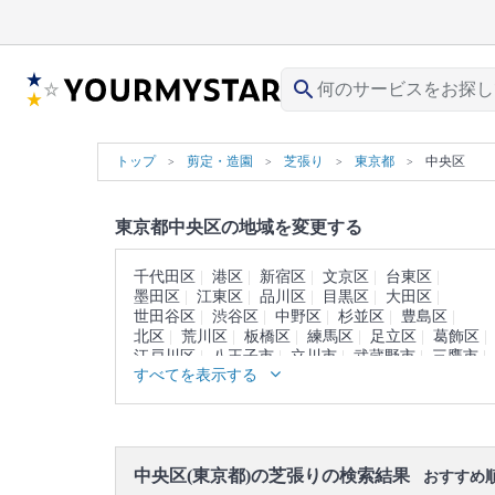
search
トップ
剪定・造園
芝張り
東京都
中央区
東京都中央区の地域を変更する
千代田区
港区
新宿区
文京区
台東区
墨田区
江東区
品川区
目黒区
大田区
世田谷区
渋谷区
中野区
杉並区
豊島区
北区
荒川区
板橋区
練馬区
足立区
葛飾区
江戸川区
八王子市
立川市
武蔵野市
三鷹市
すべてを表示する
青梅市
府中市
昭島市
調布市
町田市
小金井市
小平市
日野市
東村山市
国分寺市
国立市
福生市
狛江市
東大和市
清瀬市
東久留米市
武蔵村山市
多摩市
稲城市
羽村市
あきる野市
西東京市
西多摩郡
中央区(東京都)の芝張りの検索結果
大島町
利島村
新島村
神津島村
三宅島
おすすめ