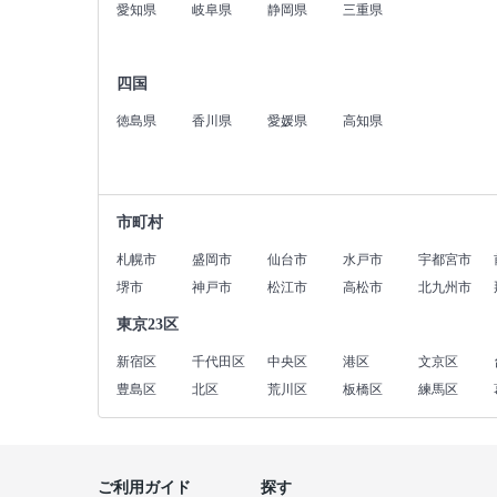
愛知県
岐阜県
静岡県
三重県
四国
徳島県
香川県
愛媛県
高知県
市町村
札幌市
盛岡市
仙台市
水戸市
宇都宮市
堺市
神戸市
松江市
高松市
北九州市
東京23区
新宿区
千代田区
中央区
港区
文京区
豊島区
北区
荒川区
板橋区
練馬区
ご利用ガイド
探す