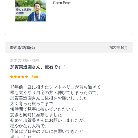
Green Peace
匿名希望(50代)
2022年10月
庭木の伐採・抜根
加賀美造園さん、流石です！
5.00
15年前、庭に植えたシマトネリコが育ち過ぎて
根も太くなり自宅の方へ伸びてしまったので、
加賀美造園さんに抜根をお願いしました
太く育った根っこまで
短時間で見事に抜いていただいて、
驚きと同時に感動しました！
初めて加賀美さんにお願いしましたが、
穏やかなお人柄で、
作業はプロ中のプロにお願いできたと
思いました