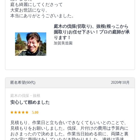
庭も綺麗にしてくださって
大変お世話になり、
本当にありがとうございました。
庭木の伐採(切取り)、抜根(根っこから
掘取り)お任せ下さい！プロの庭師が承
ります！
加賀美造園
匿名希望(60代)
2020年10月
庭木の伐採・抜根
安心して頼めました
5.00
見積もり、作業日と立ち合いできなくてもいいとのことで、
見積もりをお願いしました。伐採、片付けの費用は予算内に
おさまったので決めました。作業当日始める前に、両隣と裏
のお宅に声掛けをしていただき助かりました。連絡は迅速、