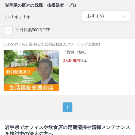
岩手県の庭木の伐採・抜根業者・プロ
1～1
1
件 ／
件
平日作業500円OFF
いわてのくらし屋(特定非営利活動法人パワーアップ支援室)
「伐倒・抜根」
23,000
円
/ 1本
1
岩手県でオフィスや飲食店の定期清掃や清掃メンテナンス
を検討中の法人の方へ