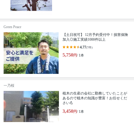
Green Peace
【土日祝可】 12月予約受付中！損害保険
加入◎施工実績1000件以上
4.77
(7件)
5,750
円
/ 1本
一乃桜
植木の生産の会社に勤務していたことが
あるので植木の知識が豊富！お任せくだ
さい💪
3,450
円
/ 1本