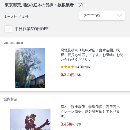
東京都荒川区の庭木の伐採・抜根業者・プロ
1～5
5
件 ／
件
平日作業500円OFF
ym.handyman
現地見積もり無料対応！庭木造園、抜
根、伐採も対応してます。お気軽にお問
い合わせください。
4.30
(2件)
6,325
円
/ 1本
堀内林業
庭木、狭小場所、特殊伐採、高所高木、
クレーン伐採、処分等対応しておりま
す。
3,450
円
/ 1本