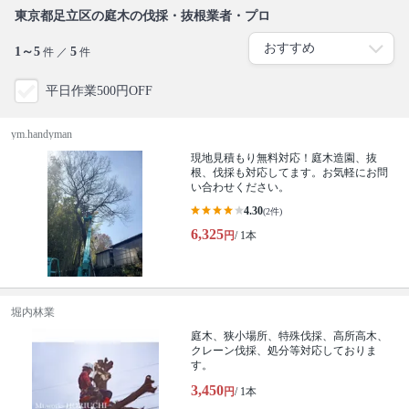
東京都足立区の庭木の伐採・抜根業者・プロ
1～5
5
件 ／
件
平日作業500円OFF
ym.handyman
現地見積もり無料対応！庭木造園、抜
根、伐採も対応してます。お気軽にお問
い合わせください。
4.30
(2件)
6,325
円
/ 1本
堀内林業
庭木、狭小場所、特殊伐採、高所高木、
クレーン伐採、処分等対応しておりま
す。
3,450
円
/ 1本