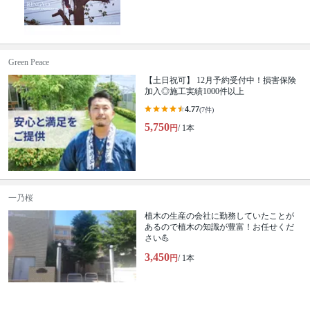
Green Peace
【土日祝可】 12月予約受付中！損害保険
加入◎施工実績1000件以上
4.77
(7件)
5,750
円
/ 1本
一乃桜
植木の生産の会社に勤務していたことが
あるので植木の知識が豊富！お任せくだ
さい💪
3,450
円
/ 1本