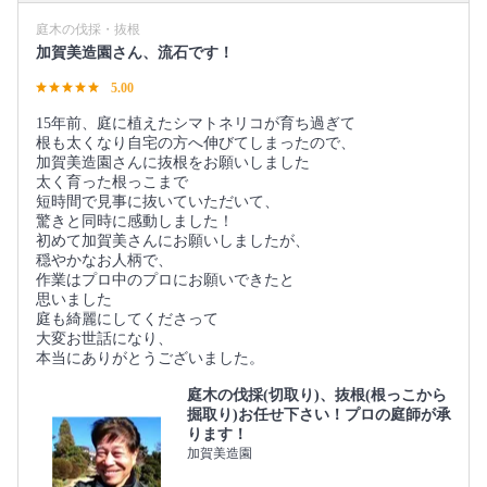
庭木の伐採・抜根
加賀美造園さん、流石です！
5.00
15年前、庭に植えたシマトネリコが育ち過ぎて
根も太くなり自宅の方へ伸びてしまったので、
加賀美造園さんに抜根をお願いしました
太く育った根っこまで
短時間で見事に抜いていただいて、
驚きと同時に感動しました！
初めて加賀美さんにお願いしましたが、
穏やかなお人柄で、
作業はプロ中のプロにお願いできたと
思いました
庭も綺麗にしてくださって
大変お世話になり、
本当にありがとうございました。
庭木の伐採(切取り)、抜根(根っこから
掘取り)お任せ下さい！プロの庭師が承
ります！
加賀美造園