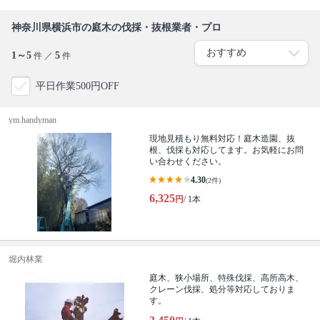
神奈川県横浜市の庭木の伐採・抜根業者・プロ
1～5
5
件 ／
件
平日作業500円OFF
ym.handyman
現地見積もり無料対応！庭木造園、抜
根、伐採も対応してます。お気軽にお問
い合わせください。
4.30
(2件)
6,325
円
/ 1本
堀内林業
庭木、狭小場所、特殊伐採、高所高木、
クレーン伐採、処分等対応しておりま
す。