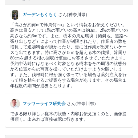
ガーデンもくもく
さん(神奈川県)
「高さが約何mで幹周何cm」という情報をお伝えください。
高さは目安として1階の雨どいの高さは約3m、2階の雨どいの
高さなら約6mです。また、樹木の周辺環境（傾斜地、道路へ
張り出しなど）によって作業が制限されたり、作業者の数を
増員して追加料金が掛かったり、更には作業が出来ないケー
スも出てきます。特に高さが５ｍを超える木の伐採、幹周り
80cmを超える根の回収は慎重にお答えさせていただきます。
予約申込時にはなるべく対象となる樹木をその周辺の状態分
かる位置からの写真を撮っていただけますようお願いしま
す。また、伐根時に根が強く張っている場合は薬剤注入を行
って根を枯らせるご提案をする場合があります。その場合１
年程度の期間が必要となります。
フラワーライフ研究会
さん(神奈川県)
できる限り詳しい庭木の状態・内容お伝え頂くのと、画像提
供頂く。出来れば直接確認に行きます。