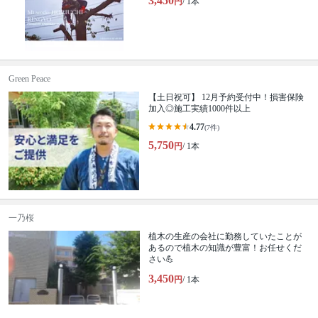
3,450
円
/ 1本
Green Peace
【土日祝可】 12月予約受付中！損害保険
加入◎施工実績1000件以上
4.77
(7件)
5,750
円
/ 1本
一乃桜
植木の生産の会社に勤務していたことが
あるので植木の知識が豊富！お任せくだ
さい💪
3,450
円
/ 1本