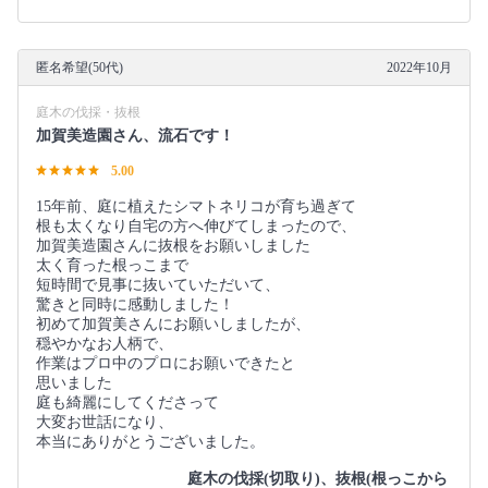
匿名希望(50代)
2022年10月
庭木の伐採・抜根
加賀美造園さん、流石です！
5.00
15年前、庭に植えたシマトネリコが育ち過ぎて
根も太くなり自宅の方へ伸びてしまったので、
加賀美造園さんに抜根をお願いしました
太く育った根っこまで
短時間で見事に抜いていただいて、
驚きと同時に感動しました！
初めて加賀美さんにお願いしましたが、
穏やかなお人柄で、
作業はプロ中のプロにお願いできたと
思いました
庭も綺麗にしてくださって
大変お世話になり、
本当にありがとうございました。
庭木の伐採(切取り)、抜根(根っこから