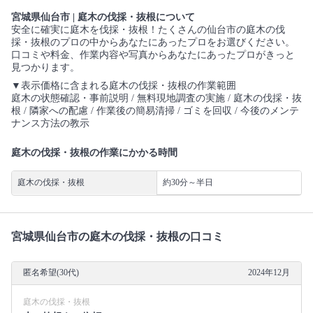
宮城県仙台市 | 庭木の伐採・抜根について
安全に確実に庭木を伐採・抜根！たくさんの仙台市の庭木の伐
採・抜根のプロの中からあなたにあったプロをお選びください。
口コミや料金、作業内容や写真からあなたにあったプロがきっと
見つかります。
▼表示価格に含まれる庭木の伐採・抜根の作業範囲
庭木の状態確認・事前説明 / 無料現地調査の実施 / 庭木の伐採・抜
根 / 隣家への配慮 / 作業後の簡易清掃 / ゴミを回収 / 今後のメンテ
ナンス方法の教示
庭木の伐採・抜根の作業にかかる時間
庭木の伐採・抜根
約30分～半日
宮城県仙台市の庭木の伐採・抜根の口コミ
匿名希望(30代)
2024年12月
庭木の伐採・抜根