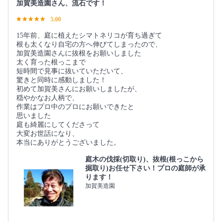
加賀美造園さん、流石です！
5.00
15年前、庭に植えたシマトネリコが育ち過ぎて
根も太くなり自宅の方へ伸びてしまったので、
加賀美造園さんに抜根をお願いしました
太く育った根っこまで
短時間で見事に抜いていただいて、
驚きと同時に感動しました！
初めて加賀美さんにお願いしましたが、
穏やかなお人柄で、
作業はプロ中のプロにお願いできたと
思いました
庭も綺麗にしてくださって
大変お世話になり、
本当にありがとうございました。
庭木の伐採(切取り)、抜根(根っこから
掘取り)お任せ下さい！プロの庭師が承
ります！
加賀美造園