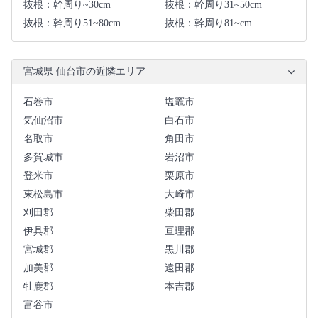
抜根：幹周り~30cm
抜根：幹周り31~50cm
抜根：幹周り51~80cm
抜根：幹周り81~cm
宮城県 仙台市の近隣エリア
石巻市
塩竈市
気仙沼市
白石市
名取市
角田市
多賀城市
岩沼市
登米市
栗原市
東松島市
大崎市
刈田郡
柴田郡
伊具郡
亘理郡
宮城郡
黒川郡
加美郡
遠田郡
牡鹿郡
本吉郡
富谷市