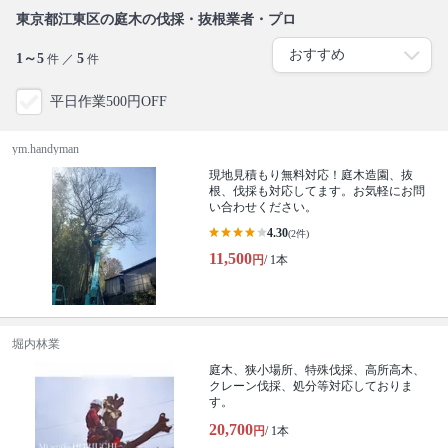
東京都江東区の庭木の伐採・抜根業者・プロ
1～5
5
件 ／
件
平日作業500円OFF
ym.handyman
現地見積もり無料対応！庭木造園、抜
根、伐採も対応してます。お気軽にお問
い合わせください。
4.30
(2件)
11,500
円
/ 1本
堀内林業
庭木、狭小場所、特殊伐採、高所高木、
クレーン伐採、処分等対応しておりま
す。
20,700
円
/ 1本