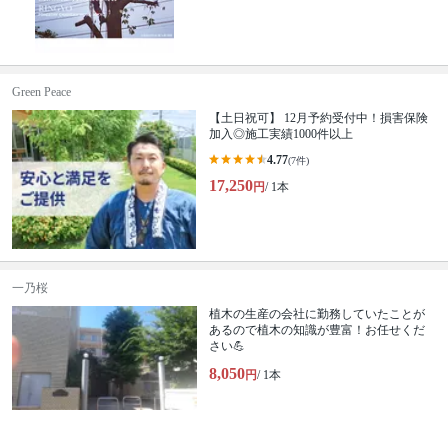
Green Peace
【土日祝可】 12月予約受付中！損害保険
加入◎施工実績1000件以上
4.77
(7件)
17,250
円
/ 1本
一乃桜
植木の生産の会社に勤務していたことが
あるので植木の知識が豊富！お任せくだ
さい💪
8,050
円
/ 1本