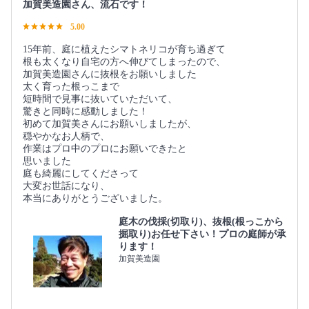
加賀美造園さん、流石です！
5.00
15年前、庭に植えたシマトネリコが育ち過ぎて
根も太くなり自宅の方へ伸びてしまったので、
加賀美造園さんに抜根をお願いしました
太く育った根っこまで
短時間で見事に抜いていただいて、
驚きと同時に感動しました！
初めて加賀美さんにお願いしましたが、
穏やかなお人柄で、
作業はプロ中のプロにお願いできたと
思いました
庭も綺麗にしてくださって
大変お世話になり、
本当にありがとうございました。
庭木の伐採(切取り)、抜根(根っこから
掘取り)お任せ下さい！プロの庭師が承
ります！
加賀美造園