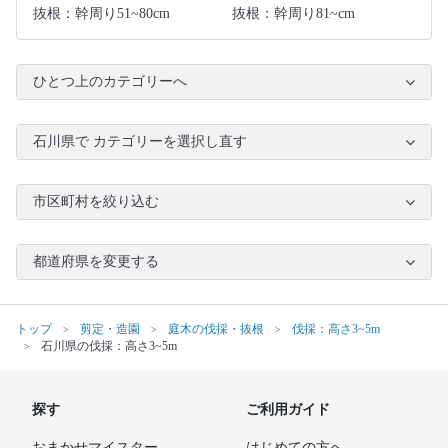
抜根：幹周り51~80cm
抜根：幹周り81~cm
ひとつ上のカテゴリーへ
石川県で カテゴリーを選択し直す
市区町村を絞り込む
都道府県を変更する
トップ
剪定・造園
庭木の伐採・抜根
伐採：高さ3~5m
石川県の伐採：高さ3~5m
探す
ご利用ガイド
おまかせマイスター
はじめての方へ