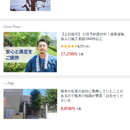
Green Peace
【土日祝可】 12月予約受付中！損害保険
加入◎施工実績1000件以上
4.77
(7件)
17,250
円
/ 1本
一乃桜
植木の生産の会社に勤務していたことが
あるので植木の知識が豊富！お任せくだ
さい💪
8,050
円
/ 1本