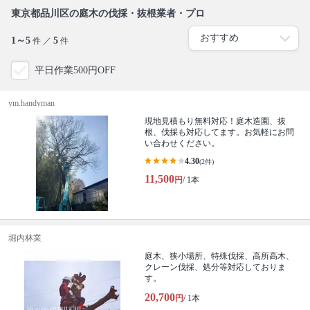
東京都品川区の庭木の伐採・抜根業者・プロ
1～5
5
件 ／
件
平日作業500円OFF
ym.handyman
現地見積もり無料対応！庭木造園、抜
根、伐採も対応してます。お気軽にお問
い合わせください。
4.30
(2件)
11,500
円
/ 1本
堀内林業
庭木、狭小場所、特殊伐採、高所高木、
クレーン伐採、処分等対応しておりま
す。
20,700
円
/ 1本