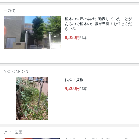
一乃桜
植木の生産の会社に勤務していたことが
あるので植木の知識が豊富！お任せくだ
さい💪
8,050
円
/ 1本
NEO GARDEN
伐採・抜根
9,200
円
/ 1本
クドー造園