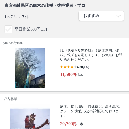
東京都練馬区の庭木の伐採・抜根業者・プロ
1～7
7
件 ／
件
平日作業500円OFF
ym.handyman
現地見積もり無料対応！庭木造園、抜
根、伐採も対応してます。お気軽にお問
い合わせください。
4.30
(2件)
11,500
円
/ 1本
堀内林業
庭木、狭小場所、特殊伐採、高所高木、
クレーン伐採、処分等対応しておりま
す。
20,700
円
/ 1本