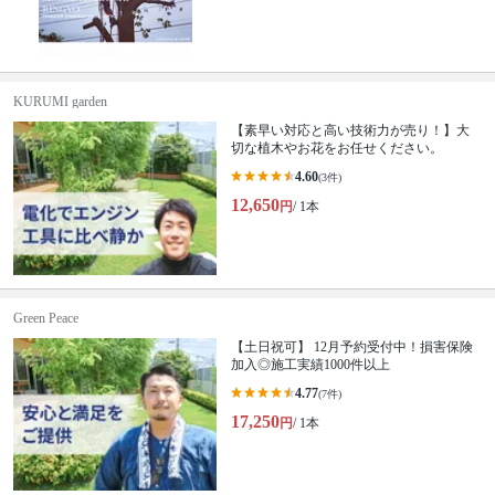
KURUMI garden
【素早い対応と高い技術力が売り！】大
切な植木やお花をお任せください。
4.60
(3件)
12,650
円
/ 1本
Green Peace
【土日祝可】 12月予約受付中！損害保険
加入◎施工実績1000件以上
4.77
(7件)
17,250
円
/ 1本