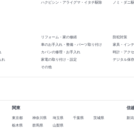
ハクビシン・アライグマ・イタチ駆除
ノミ・ダニ
リフォーム・家の修繕
防犯対策
車のお手入れ・整備・パーツ取り付け
家具・イン
れ
カバンの修理・お手入れ
時計・アク
入れ
家電の取り付け・設定
デジタル保
その他
関東
信
東京都
神奈川県
埼玉県
千葉県
茨城県
新潟
栃木県
群馬県
山梨県