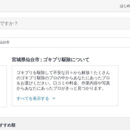
はじ
仙台市
宮城県仙台市 | ゴキブリ駆除について
ゴキブリを駆除して不安な日々から解放！たくさん
のゴキブリ駆除のプロの中からあなたにあったプロ
をお選びください。口コミや料金、作業内容や写真
からあなたにあったプロがきっと見つかります。
▼表示価格に含まれるゴキブリ駆除の作業範囲
すべてを表示する
発生源の特定 / お客様への作業内容の説明 / 養生 / ベ
イト方式によるゴキブリ駆除 / 卵や死骸の回収 / 作業
場所の簡易清掃
口コミ
もご参照ください。
すすめ順
※本ページでは一部プロモーションを含む場合があ