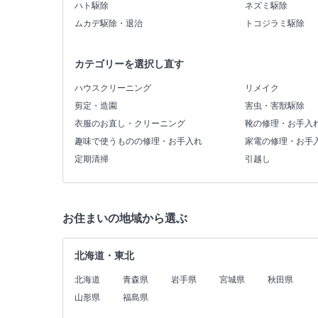
ハト駆除
ネズミ駆除
ムカデ駆除・退治
トコジラミ駆除
カテゴリーを選択し直す
ハウスクリーニング
リメイク
剪定・造園
害虫・害獣駆除
衣服のお直し・クリーニング
靴の修理・お手入
趣味で使うものの修理・お手入れ
家電の修理・お手
定期清掃
引越し
お住まいの地域から選ぶ
北海道・東北
北海道
青森県
岩手県
宮城県
秋田県
山形県
福島県