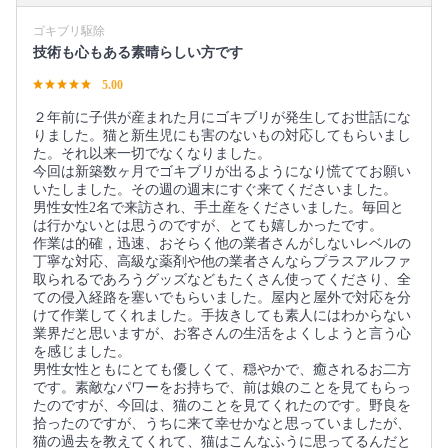
ゴキブリ駆除
技術も心もある素晴らしい方です
5.00
２年前に子供が産まれた月にゴキブリが発生してお世話にな
りました。猫と新生児にも害のないもの対応してもらいまし
た。それ以来一切でなくなりました。
今回は新築数ヶ月でゴキブリが出るようになり慌ててお願い
いたしました。その週の週末にすぐ来てくださいました。
男性女性2名で来訪され、手土産をくださいました。毎回と
は行かないとは思うのですが、とても嬉しかったです。
作業は的確，迅速、おそらく他の業者さんがしないレベルの
丁寧な対応、高級な薬剤や他の業者さんならプラスアルファ
取られるであろうグッズなどもたくさん使ってくださり、全
ての侵入経路を塞いでもらいました。屋内と屋外で対応を分
けて作業してくれました。手抜きしても素人にはわからない
業界だと思いますが、お客さんの生活をよくしようと言う心
を感じました。
男性女性ともにとても優しくて、穏やかで、癒されるお二方
です。素敵なパワーをお持ちで、前は娘のことを見てもらっ
たのですが、今回は、猫のことを見てくれたのです。野良を
拾ったのですが、うちに来て幸せかなと思っていましたが、
猫の過去を教えてくれて、猫はこんなふうに思ってるんだと