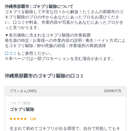
沖縄県那覇市 | ゴキブリ駆除について
ゴキブリを駆除して不安な日々から解放！たくさんの那覇市のゴ
キブリ駆除のプロの中からあなたにあったプロをお選びくださ
い。口コミや料金、作業内容や写真からあなたにあったプロがき
っと見つかります。
▼表示価格に含まれるゴキブリ駆除の作業範囲
発生源の特定 / お客様への作業内容の説明 / 養生 / ベイト方式によ
るゴキブリ駆除 / 卵や死骸の回収 / 作業場所の簡易清掃
口コミ
もご参照ください。
※本ページでは一部プロモーションを含む場合があります。
沖縄県那覇市のゴキブリ駆除の口コミ
ブランさん(50代)
2026年07月
ゴキブリ駆除
ゴキブリ駆除
5.00
生まれて初めてゴキブリが出る環境で、自分で対処してもキ