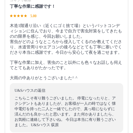
ゴキブリ駆除
丁寧な作業に感謝です！
5.00
木造1階通り沿い（近くにゴミ捨て場）というバットコンデ
ィションに住んでおり、今まで自力で害虫対策をしてきたも
のの限界を感じ、今回お願いしました。
害虫がどのようなところから侵入してくるのか教えてくださ
り、水道管周りやエアコンの後ろなどとても丁寧に塞いでく
ださり本当に感謝です。今日から安心して夜を過ごせます。
丁寧な作業に加え、害虫のこと以外にも色々なお話しも伺え
てとてもありがたかったです。
大雨の中ありがとうございました^ ^
U&Sハウスの返信
こちらこそ有り難うございました。 停電になったりと、ア
クシデントもありましたが、お客様が一人の時ではなく 懐
中電灯を持った二人と一緒でしたので、真っ暗にならずに
済んだのも良かったと思います。 また何かありましたら、
お気軽に連絡して下さいね。 今日は本当に有り難うござい
ました。 U&Sハウス 荻原