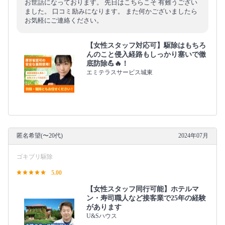
お世話になっております。 先日はこちらこそ 有難うござい
ました。 口コミ励みになります。 また何かございましたら
お気軽にご連絡ください。
【女性スタッフ対応可】駆除はもちろ
んのこと侵入経路もしっかり塞いで徹
底防除💪🔥！
エミテラスサービス城東
匿名希望(〜20代)
2024年07月
ゴキブリ駆除
5.00
【女性スタッフ同行可能】ホテルマ
ン・寿司職人など接客業で25年の経験
があります
U&Sハウス