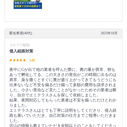
匿名希望(40代)
2025年10月
ゴキブリ駆除
侵入経路対策
5.00
夜中にGが出て他の業者を呼んだ際に、糞の量が異常、卵も
あって孵化してる、この大きさの害虫がこの時期に出るのは
異常、薬を撒くとすぐに糞が盛り上がってきてもうどうにも
出来ないなど不安を煽るだけ煽って多額の費用を請求されま
した。小さい害虫など見たことがなかったためその業者は断
り、自分でエミテラスさんを探して依頼しました。
結果、夜間対応してもらった業者は不安を煽っただけとわか
りました。
エミテラスさんはとても丁寧に説明をしてくださり、侵入経
路も塞いでいただき、自己対策の仕方までご指導いただきま
した。
沢山の情報も教えていただき金額以上のことをしてくださっ