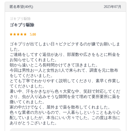
匿名希望(40代)
2025年07月
ゴキブリ駆除
ゴキブリ駆除
5.00
ゴキブリが出てしまい日々ビクビクするのが嫌でお願いしま
した。
ご連絡をしてすぐ返信があり、部屋数や広さをもとに料金を
お知らせしてくれました。
朝から遠いところ長時間かけてきて頂きました。
今回は男性お一人と女性お1人で来られて、調査を元に散布
をしてくださいました。
とても丁寧でわかりやすく説明してくださり、素早く作業し
てくださいました。
暑い中、汗をかきながら色々大変な中、笑顔で対応してくだ
さり、虫が入り込みそうな隙間を全て埋めて要所要所に薬を
撒いてくれました。
家の中だけでなく、屋外まで薬を散布してくれました。
色々な業者の方がいるので、一人暮らしということもあり心
配していましたが、本当にいい方々でした。この度は本当に
ありがとうございました。