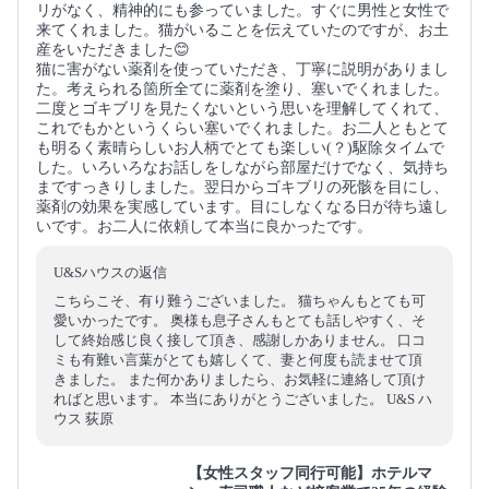
リがなく、精神的にも参っていました。すぐに男性と女性で
来てくれました。猫がいることを伝えていたのですが、お土
産をいただきました😊
猫に害がない薬剤を使っていただき、丁寧に説明がありまし
た。考えられる箇所全てに薬剤を塗り、塞いでくれました。
二度とゴキブリを見たくないという思いを理解してくれて、
これでもかというくらい塞いでくれました。お二人ともとて
も明るく素晴らしいお人柄でとても楽しい(？)駆除タイムで
した。いろいろなお話しをしながら部屋だけでなく、気持ち
まですっきりしました。翌日からゴキブリの死骸を目にし、
薬剤の効果を実感しています。目にしなくなる日が待ち遠し
いです。お二人に依頼して本当に良かったです。
U&Sハウスの返信
こちらこそ、有り難うございました。 猫ちゃんもとても可
愛いかったです。 奥様も息子さんもとても話しやすく、そ
して終始感じ良く接して頂き、感謝しかありません。 口コ
ミも有難い言葉がとても嬉しくて、妻と何度も読ませて頂
きました。 また何かありましたら、お気軽に連絡して頂け
ればと思います。 本当にありがとうございました。 U&S ハ
ウス 荻原
【女性スタッフ同行可能】ホテルマ