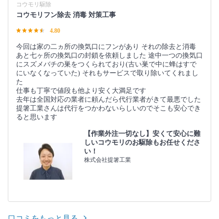
コウモリ駆除
コウモリフン除去 消毒 対策工事
4.80
今回は家の二ヵ所の換気口にフンがあり それの除去と消毒
あと七ヶ所の換気口の封鎖を依頼しました 途中一つの換気口
にスズメバチの巣をつくられており(古い巣で中に蜂はすで
にいなくなっていた) それもサービスで取り除いてくれまし
た
仕事も丁寧で値段も他より安く大満足です
去年は全国対応の業者に頼んだら代行業者がきて最悪でした
提箸工業さんは代行をつかわないらしいのでそこも安心でき
ると思います
【作業外注一切なし】安くて安心に難
しいコウモリのお駆除もお任せくださ
い！
株式会社提箸工業
口コミをもっと見る