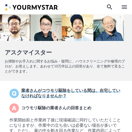
search
menu
アスクマイスター
お掃除やお手入れに関するお悩み・疑問に、ハウスクリーニングや修理のプ
ロが、お答えします。あわせて10万件以上の回答があり、全て無料で見るこ
とができます。
業者さんがコウモリ駆除をしている間は、在宅してい
なければなりませんか？
コウモリ駆除の業者さんの回答まとめ
作業開始前と作業終了後に現場確認に同行していただくこと
になりますが、作業中の立ち合いは必要ない場合が多いで
す。ただし、家の中を動き回る作業など、作業内容によって