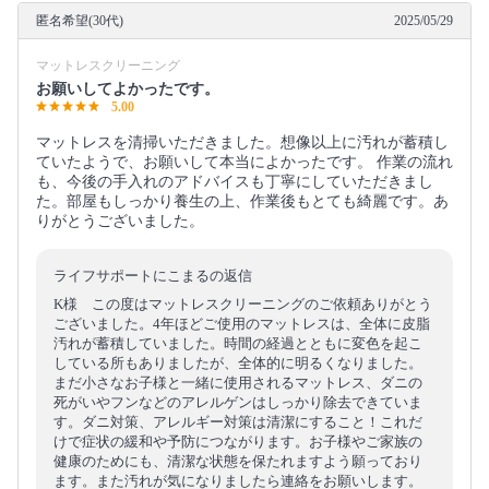
匿名希望(30代)
2025/05/29
マットレスクリーニング
お願いしてよかったです。
5.00
マットレスを清掃いただきました。想像以上に汚れが蓄積し
ていたようで、お願いして本当によかったです。 作業の流れ
も、今後の手入れのアドバイスも丁寧にしていただきまし
た。部屋もしっかり養生の上、作業後もとても綺麗です。あ
りがとうございました。
ライフサポートにこまるの返信
K様 この度はマットレスクリーニングのご依頼ありがとう
ございました。4年ほどご使用のマットレスは、全体に皮脂
汚れが蓄積していました。時間の経過とともに変色を起こ
している所もありましたが、全体的に明るくなりました。
まだ小さなお子様と一緒に使用されるマットレス、ダニの
死がいやフンなどのアレルゲンはしっかり除去できていま
す。ダニ対策、アレルギー対策は清潔にすること！これだ
けで症状の緩和や予防につながります。お子様やご家族の
健康のためにも、清潔な状態を保たれますよう願っており
ます。また汚れが気になりましたら連絡をお願いします。