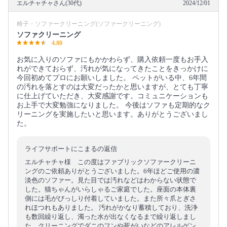
エルチャチャさん(30代)
2024/12/01
椅子・ソファークリーニング(ソファークリーニング)
ソファクリーニング
4.80
お気に入りのソファにもかかわらず、購入依頼一度もお手入
れができておらず、汚れが気になってきたことをきっかけに
今回初めてプロにお願いしました。 ペットがいる中、6年間
の汚れを落とすのは大変だったかと思いますが、とても丁寧
に仕上げていただき、大変感謝です。コミュニケーションも
お上手で大変勉強になりました。 今後はソファも定期的なク
リーニングを実施したいと思います。ありがとうございまし
た。
ライフサポートにこまるの返信
エルチャチャ様 この度はファブリックソファークリーニ
ングのご依頼ありがとうございました。6年ほどご使用の濃
淡色のソファー。見た目では汚れなどはわからない状態で
した。猫ちゃんがいらしゃるご家庭でした。座面の本体裏
側には毛がびっしり付着していました。また所々爪とぎさ
れほつれもありました。 汚れがかなり蓄積しており、洗浄
も数回繰り返し、濁った水が出なくなるまで繰り返しまし
た。クリーニングでダニのフンや死がいなどのアレルゲン