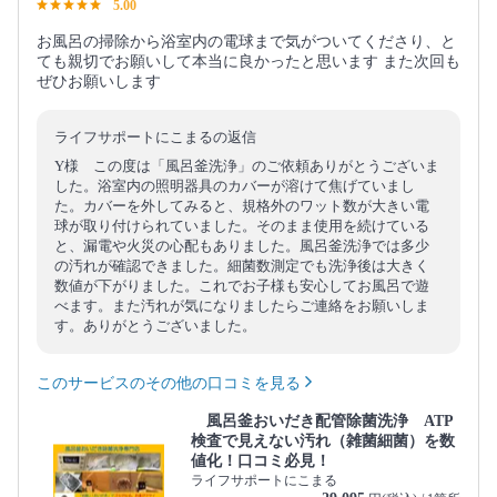
5.00
お風呂の掃除から浴室内の電球まで気がついてくださり、と
ても親切でお願いして本当に良かったと思います また次回も
ぜひお願いします
ライフサポートにこまるの返信
Y様 この度は「風呂釜洗浄」のご依頼ありがとうございま
した。浴室内の照明器具のカバーが溶けて焦げていまし
た。カバーを外してみると、規格外のワット数が大きい電
球が取り付けられていました。そのまま使用を続けている
と、漏電や火災の心配もありました。風呂釜洗浄では多少
の汚れが確認できました。細菌数測定でも洗浄後は大きく
数値が下がりました。これでお子様も安心してお風呂で遊
べます。また汚れが気になりましたらご連絡をお願いしま
す。ありがとうございました。
このサービスのその他の口コミを見る
風呂釜おいだき配管除菌洗浄 ATP
検査で見えない汚れ（雑菌細菌）を数
値化！口コミ必見！
ライフサポートにこまる