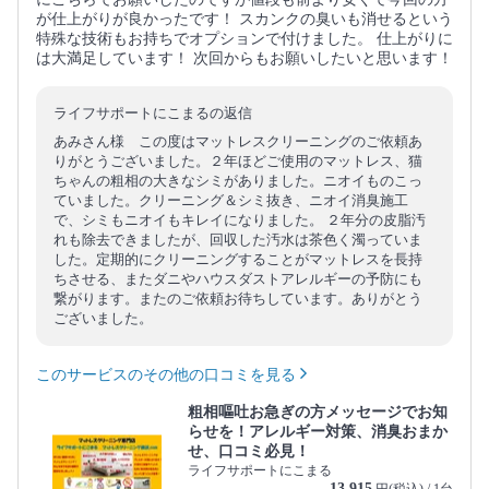
が仕上がりが良かったです！ スカンクの臭いも消せるという
特殊な技術もお持ちでオプションで付けました。 仕上がりに
は大満足しています！ 次回からもお願いしたいと思います！
ライフサポートにこまるの返信
あみさん様 この度はマットレスクリーニングのご依頼あ
りがとうございました。２年ほどご使用のマットレス、猫
ちゃんの粗相の大きなシミがありました。ニオイものこっ
ていました。クリーニング＆シミ抜き、ニオイ消臭施工
で、シミもニオイもキレイになりました。 ２年分の皮脂汚
れも除去できましたが、回収した汚水は茶色く濁っていま
した。定期的にクリーニングすることがマットレスを長持
ちさせる、またダニやハウスダストアレルギーの予防にも
繋がります。またのご依頼お待ちしています。ありがとう
ございました。
このサービスのその他の口コミを見る
粗相嘔吐お急ぎの方メッセージでお知
らせを！アレルギー対策、消臭おまか
せ、口コミ必見！
ライフサポートにこまる
13,915