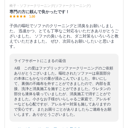
椅子・ソファークリーニング(ソファークリーニング)
専門の方に頼んで良かったです！
5.00
子供の嘔吐でソファのクリーニングと消臭をお願いしまし
た。 迅速かつ、とても丁寧なご対応をいただきありがとうご
ざいました。 ソファの臭いもとれ、ダニ対策もいろいろと教
えていただきました。 ぜひ、次回もお願いしたいと思いま
す。
ライフサポートにこまるの返信
A様 この度はファブリックソファークリーニングのご依頼
ありがとうございました。嘔吐されたソファーは座面部分
の本体にもかなりの量が浸みこんでいました。幸いにし
て、裏側の不織布を外すことができましたので、内部を直
接、洗浄と消臭施工を施すことができました。ウレタンの
部分も液体を吸っていましたが、消臭施工で消すことがで
きました。小さなお子様がいらしゃるご家庭で、アレルギ
ーなども心配ですが、アレルギー対策も施してありますの
で安心です。 またお困りごとがありましたらご連絡をお願
いします。ありがとうございました。