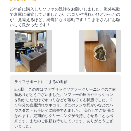
25年前に購入したソファの洗浄をお願いしました。海外転勤
で倉庫に保管していましたが、ホコリや汚れがひどかったの
が、見違えるほど、綺麗になり感動です！こまるさんにお願
いして良かったです！
ライフサポートにこまるの返信
kiki様 この度はファブリックソファークリーニングのご依
頼ありがとうございました。ソファーの座面やクッション
を動かしただけでホコリなどが落ちてくる状態でした。２
５年分の皮脂汚れやホコリ、ダニのフンや死がいなどのハ
ウスダストもキレイに除去できました。 安心してご使用に
なれます。定期的なクリーニングが長持ちさせることも出
来ます。またのご依頼お待ちしています。ありがとうござ
いました。