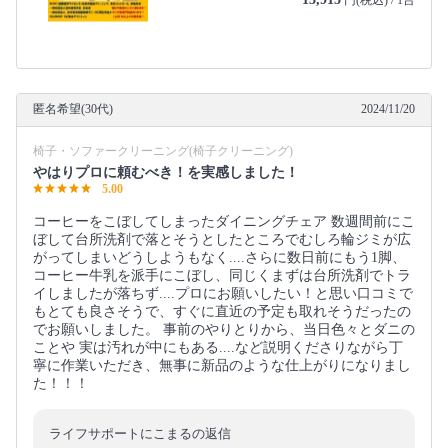
円(税込) / 1台
匿名希望(30代)
2024/11/20
椅子・ソファークリーニング(椅子クリーニング)
やはりプロに頼むべき！を実感しました！
5.00
コーヒーをこぼしてしまったダイニングチェア 数週間前にこ
ぼして台所洗剤で落とそうとしたところでむしろ輪ジミが広
がってしまいどうしようもなく....さらに数日前にもう1脚、
コーヒー牛乳を派手にこぼし、同じくまずは台所洗剤でトラ
イしましたが落ちず....プロにお願いしたい！と思い口コミで
もとても良さそうで、すぐに直近の予定も取れそうだったの
でお願いしました。 事前のやりとりから、当日色々とダニの
ことや 実は汚れが中にもある....など説明くださりながら丁
寧に作業いただき、無事に新品のような仕上がりになりまし
た！！！
ライフサポートにこまるの返信