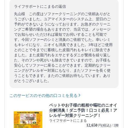
ライフサポートにこまるの返信
丸山様 この度はソファークリーニングのご依頼ありがと
うございました。ユアマイスターのシステム上、翌日のご
予約ができないようになっております。お急ぎのクリーニ
ングご希望の場合もありますので、当店では、メッセージ
でお知らせいただければ最短でお伺いすることも可能で
す。今回ソファーのシミと消臭のご依頼でした。幸いシミ
もキレイになり、ニオイも消臭できました。3年ほどご使用
とのことで今までに蓄積した皮脂汚れもキレイに除去でき
ました。また皮脂汚れをエサとするダニが繁殖を繰り返し
た、そのフンや死がいも除去できていますので、お子様も
安心してソファーに座ることができます。定期的なクリー
ニングがアレルギー対策にもなり、またソファーを長く使
うこともできます。またのご依頼お待ちしています。あり
がとうございました。
このサービスのその他の口コミを見る
ペットやお子様の粗相や嘔吐のニオイ
分解消臭！ダニ予防！口コミ必見！ア
レルギー対策クリーニング！
ライフサポートにこまる
12,650
円(税込) / 1脚