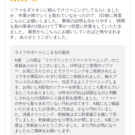
5.00
ソファをダスキンに頼んでクリーニングしてもらいました
が、作業が雑でシミも取れていなかったので、3日後に再度
こちらにお願いしました。 事前の説明も分かりやすく、時間
も前の業者の3倍かけて丁寧かつ完璧に作業をしていただき
ました。 最初からこちらにお願いしていればと悔やまれま
す。 ありがとうございました。
ライフサポートにこまるの返信
K様 この度は「ファブリックソファークリーニング」のご
依頼ありがとうございました。10年ほどご使用のソファ
ー、お気に入りとのことでクリーニングをご依頼されたよ
うですが満足がいかずに当店にご依頼されました。輸入ブ
ランドの人気のソファー、当店でもよくクリーニングしま
す。お伺いしK様宅のソファーを拝見したところ黒ずんでい
るところがありました。10年分の汚れは頑固なものと判断
しそれなりの洗剤やシミ抜き剤を使用しました。ソファー
の中から取りきれていない汚れが出てきて、K様にもご確認
いただきましたが洗浄した汚水は、かなり汚れていまし
た。消臭クリーニング、乾燥後はダニ対策施工を施して完
了しました。乾燥後はかなり明るさが増しました。K様この
度はご依頼ありがとうございました。また汚れが気になり
ましたらご連絡をお願いします。