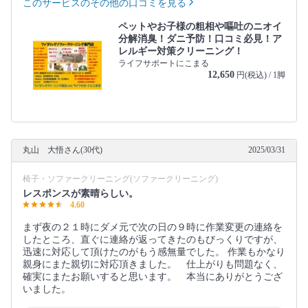
このサービスのその他の口コミを見る
ペットやお子様の粗相や嘔吐のニオイ
分解消臭！ダニ予防！口コミ必見！ア
レルギー対策クリーニング！
ライフサポートにこまる
12,650
円(税込) / 1脚
丸山 大悟さん(30代)
2025/03/31
椅子・ソファークリーニング(ソファークリーニング)
レスポンスが素晴らしい。
4.60
まず夜の２１時にダメ元で次の日の９時に作業変更の連絡を
したところ、直ぐに連絡が返ってきたのもびっくりですが、
迅速に対応して頂けたのがもう感無量でした。 作業もかなり
親身にまた親切に対応頂きました。 仕上がりも問題なく、
確実にまたお願いすると思います。 本当にありがとうござ
いました。