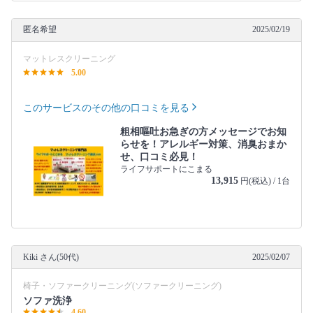
匿名希望
2025/02/19
マットレスクリーニング
5.00
このサービスのその他の口コミを見る
粗相嘔吐お急ぎの方メッセージでお知
らせを！アレルギー対策、消臭おまか
せ、口コミ必見！
ライフサポートにこまる
13,915
円(税込) / 1台
Kiki さん(50代)
2025/02/07
椅子・ソファークリーニング(ソファークリーニング)
ソファ洗浄
4.60