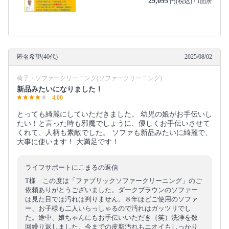
29,095
円(税込) / 1箇所
匿名希望(40代)
2025/08/02
椅子・ソファークリーニング(ソファークリーニング)
新品みたいになりました！
4.00
とっても綺麗にしていただきました。 幼児の娘がお手伝いし
たい！と言った時も邪魔でしょうに、優しくお手伝いさせて
くれて、人柄も素敵でした。 ソファも新品みたいに綺麗で、
大事に使います！ 大満足です！
ライフサポートにこまるの返信
T様 この度は「ファブリックソファークリーニング」のご
依頼ありがとうございました。ダークブラウンのソファー
は見た目では汚れは判りません。８年ほどご使用のソファ
ー、お子様も二人いらっしゃるので汚れはガッツリでし
た。途中、娘ちゃんにもお手伝いいただき（笑）洗浄を数
回繰り返しました。今までの皮脂汚れもニオイもしっかり