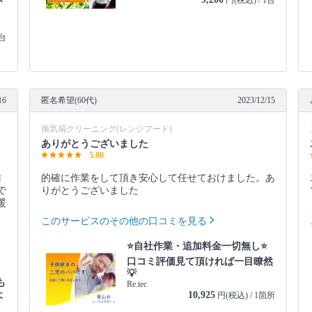
円(税込) / 1台
1台
16
匿名希望(60代)
2023/12/15
換気扇クリーニング(レンジフード)
ありがとうございました
5.00
汚
的確に作業をして頂き安心して任せておけました。あ
で
りがとうございました
暖
、
このサービスのその他の口コミを見る
⭐自社作業・追加料金一切無し⭐
口コミ評価見て頂ければ一目瞭然
💡
も
Re.tec
よ
10,925
円(税込) / 1箇所