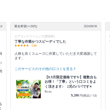
14
匿名希望(〜20代)
2024/09/30
エアコンクリーニング(壁掛型)
丁寧な作業かつスピーディでした
5.00
綺
人柄も良くスムーズに作業していただき大変感謝して
ます。
っ
く
このサービスのその他の口コミを見る
間
【8.9月限定価格です✨】複数台も
お得！「丁寧」という口コミをよ
く頂きます♪ 2児のパパです⭐️
Re.tec
9,200
円(税込) / 1台
も
よ