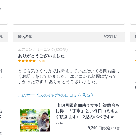
1台
28
匿名希望
2023/11/11
エアコンクリーニング(壁掛型)
ありがとうございました
5.00
け
とても気さくな方でお掃除していただいてる間も楽し
し
くお話しをしていました。 エアコンも綺麗になって
よかったです！ ありがとうございました。
このサービスのその他の口コミを見る
【8.9月限定価格です✨】複数台も
も
お得！「丁寧」という口コミをよ
よ
く頂きます♪ 2児のパパです⭐️
Re.tec
9,200
円(税込) / 1台
1台