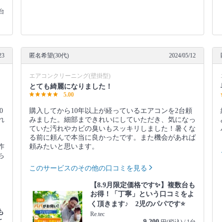
1台
23
匿名希望(30代)
2024/05/12
エアコンクリーニング(壁掛型)
とても綺麗になりました！
5.00
0
購入してから10年以上が経っているエアコンを2台頼
れ
みました。細部まできれいにしていただき、気になっ
ていた汚れやカビの臭いもスッキリしました！暑くな
る前に頼んで本当に良かったです。また機会があれば
作
頼みたいと思います。
ち
このサービスのその他の口コミを見る
【8.9月限定価格です✨】複数台も
お得！「丁寧」という口コミをよ
く頂きます♪ 2児のパパです⭐️
も
Re.tec
よ
9,200