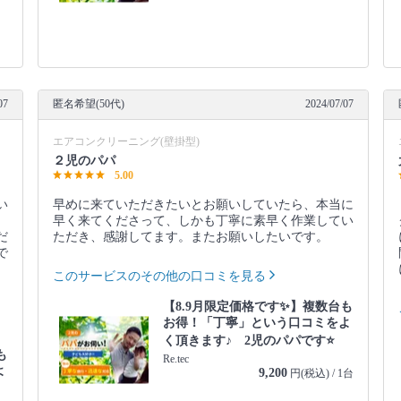
07
匿名希望(50代)
2024/07/07
エアコンクリーニング(壁掛型)
２児のパパ
5.00
い
早めに来ていただきたいとお願いしていたら、本当に
早く来てくださって、しかも丁寧に素早く作業してい
だ
ただき、感謝してます。またお願いしたいです。
で
このサービスのその他の口コミを見る
【8.9月限定価格です✨】複数台も
お得！「丁寧」という口コミをよ
く頂きます♪ 2児のパパです⭐️
も
Re.tec
よ
9,200
円(税込) / 1台