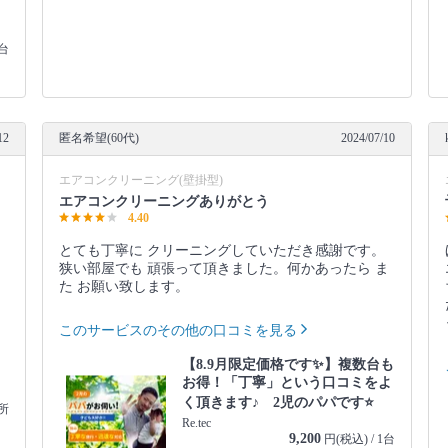
1台
12
匿名希望(60代)
2024/07/10
エアコンクリーニング(壁掛型)
エアコンクリーニングありがとう
4.40
とても丁寧に クリーニングしていただき感謝です。
狭い部屋でも 頑張って頂きました。何かあったら ま
た お願い致します。
このサービスのその他の口コミを見る
【8.9月限定価格です✨】複数台も
お得！「丁寧」という口コミをよ
く頂きます♪ 2児のパパです⭐️
箇所
Re.tec
9,200
円(税込) / 1台