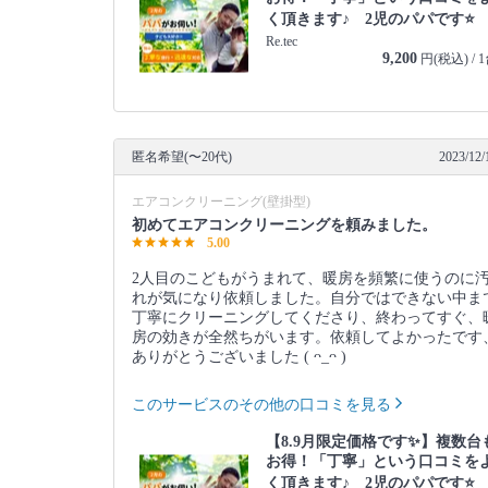
く頂きます♪ 2児のパパです⭐️
Re.tec
9,200
円(税込) / 
匿名希望(〜20代)
2023/12/
エアコンクリーニング(壁掛型)
初めてエアコンクリーニングを頼みました。
5.00
2人目のこどもがうまれて、暖房を頻繁に使うのに
れが気になり依頼しました。自分ではできない中ま
丁寧にクリーニングしてくださり、終わってすぐ、
房の効きが全然ちがいます。依頼してよかったです
ありがとうございました ( ᴖ_ᴖ )‎
このサービスのその他の口コミを見る
【8.9月限定価格です✨】複数台
お得！「丁寧」という口コミを
く頂きます♪ 2児のパパです⭐️