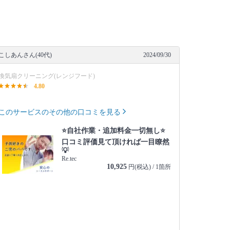
こしあんさん(40代)
2024/09/30
換気扇クリーニング(レンジフード)
4.80
このサービスのその他の口コミを見る
⭐自社作業・追加料金一切無し⭐
口コミ評価見て頂ければ一目瞭然
💡
Re.tec
10,925
円(税込) / 1箇所