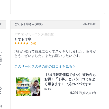
03
とても丁寧さん(40代)
2023/11/03
エアコンクリーニング(壁掛型)
とても丁寧
5.00
し
汚れが取れて綺麗になってスッキリしました。ありが
と
とうございました。またお願いしたいです。
麗
と
このサービスのその他の口コミを見る
【8.9月限定価格です✨】複数台も
お得！「丁寧」という口コミをよ
く頂きます♪ 2児のパパです⭐️
も
Re.tec
よ
9,200
円(税込) / 1台
1台