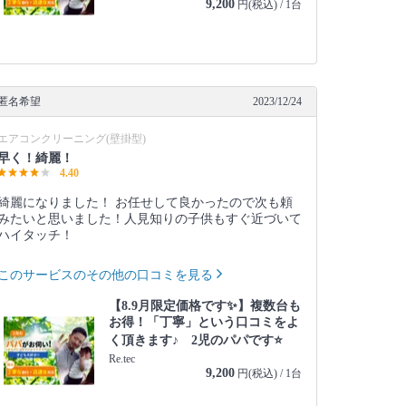
9,200
円(税込) / 1台
匿名希望
2023/12/24
エアコンクリーニング(壁掛型)
早く！綺麗！
4.40
綺麗になりました！ お任せして良かったので次も頼
みたいと思いました！人見知りの子供もすぐ近づいて
ハイタッチ！
このサービスのその他の口コミを見る
【8.9月限定価格です✨】複数台も
お得！「丁寧」という口コミをよ
く頂きます♪ 2児のパパです⭐️
Re.tec
9,200
円(税込) / 1台