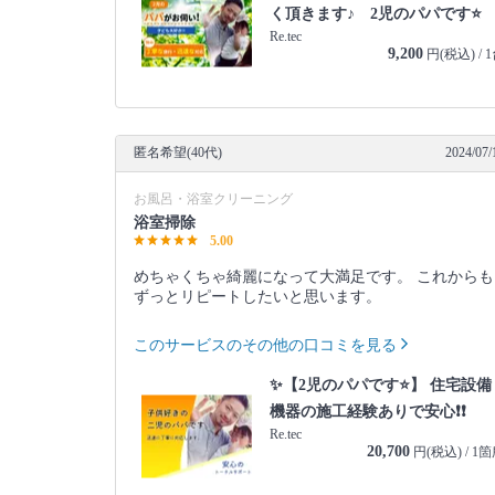
く頂きます♪ 2児のパパです⭐️
Re.tec
9,200
円(税込) / 
匿名希望(40代)
2024/07/
お風呂・浴室クリーニング
浴室掃除
5.00
めちゃくちゃ綺麗になって大満足です。 これからも
ずっとリピートしたいと思います。
このサービスのその他の口コミを見る
✨【2児のパパです⭐️】 住宅設備
機器の施工経験ありで安心❗️❗️
Re.tec
20,700
円(税込) / 1