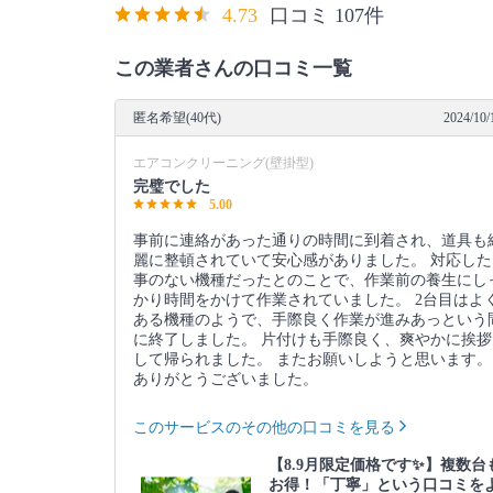
4.73
口コミ 107件
この業者さんの口コミ一覧
匿名希望(40代)
2024/10/
エアコンクリーニング(壁掛型)
完璧でした
5.00
事前に連絡があった通りの時間に到着され、道具も
麗に整頓されていて安心感がありました。 対応した
事のない機種だったとのことで、作業前の養生にし
かり時間をかけて作業されていました。 2台目はよ
ある機種のようで、手際良く作業が進みあっという
に終了しました。 片付けも手際良く、爽やかに挨拶
して帰られました。 またお願いしようと思います。
ありがとうございました。
このサービスのその他の口コミを見る
【8.9月限定価格です✨】複数台
お得！「丁寧」という口コミを