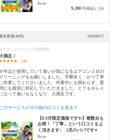
Re.tec
9,200
円(税込) / 1台
匿名希望(40代)
2024/06/17
エアコンクリーニング(壁掛型)
大満足！
5.00
９年ほど使用していて臭いが気になるエアコン２台の
クリーニングをお願いしました。手際良く、かつ丁寧
に作業してくださいました。作業中にも関わらず、質
問にも親切に対応していただきました。とてもキレイ
になって臭いもなくなり、大満足です。
このサービスのその他の口コミを見る
【8.9月限定価格です✨】複数台も
お得！「丁寧」という口コミをよ
く頂きます♪ 2児のパパです⭐️
Re.tec