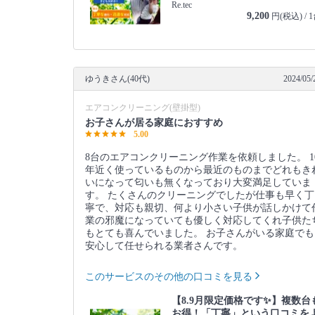
Re.tec
9,200
円(税込) / 
ゆうきさん(40代)
2024/05/
エアコンクリーニング(壁掛型)
お子さんが居る家庭におすすめ
5.00
8台のエアコンクリーニング作業を依頼しました。 1
年近く使っているものから最近のものまでどれもき
いになって匂いも無くなっており大変満足していま
す。 たくさんのクリーニングでしたが仕事も早く丁
寧で、対応も親切、何より小さい子供が話しかけて
業の邪魔になっていても優しく対応してくれ子供た
もとても喜んでいました。 お子さんがいる家庭でも
安心して任せられる業者さんです。
このサービスのその他の口コミを見る
【8.9月限定価格です✨】複数台
お得！「丁寧」という口コミを