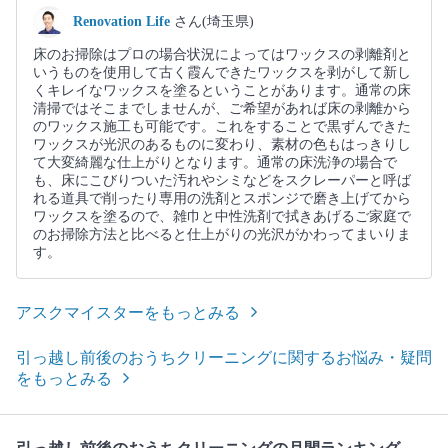
Renovation Life
さん(埼玉県)
床のお掃除はプロの場合状況によってはワックスの剥離剤と
いうものを使用して古く霞んできたワックスを剥がして新し
くキレイなワックスを塗るということがあります。通常の床
清掃ではそこまでしませんが、ご希望があれば床の剥離から
のワックス施工も可能です。これをすることで黒ずんできた
ワックスが光沢のあるものに変わり、素材の色もはっきりし
て大変綺麗な仕上がりとなります。通常の床洗浄の場合で
も、床にこびりついた汚れやシミなどをスクレーパーと呼ば
れる道具で削ったり専用の洗剤とスポンジで磨き上げてから
ワックスを塗るので、雑巾と中性洗剤で拭きあげるご家庭で
のお掃除方法と比べると仕上がりの光沢がかわってまいりま
す。
アスクマイスターをもっとみる
引っ越し前後のおうちクリーニングに関するお悩み・疑問
をもっとみる