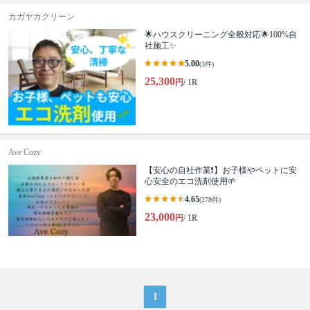
カガヤカクリーン
🌟ハウスクリーニング全般対応🌟100%自
社施工✨
5.00
(3件)
25,300
円
/ 1R
Ave Cozy
【安心の自社作業❗️】お子様やペットに安
心安全のエコ洗剤使用🌱
4.65
(278件)
23,000
円
/ 1R
1