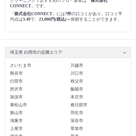
クリーニングでおすすめのプロ・業者は「
株式会社
CONNECT
」です。
「
株式会社CONNECT
」には
7件
の口コミがあり、口コミ平
均点は
3.49
で、
23,000円(税込)～
依頼することができます。
埼玉県 白岡市の近隣エリア
さいたま市
川越市
熊谷市
川口市
行田市
秩父市
所沢市
飯能市
加須市
本庄市
東松山市
春日部市
狭山市
羽生市
鴻巣市
深谷市
上尾市
草加市