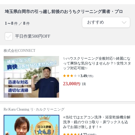
埼玉県白岡市の引っ越し前後のおうちクリーニング業者・プロ
1～8
8
件 ／
件
平日作業500円OFF
株式会社CONNECT
✨ハウスクリーニング全般対応✨綺麗にな
って爽快な気分なりませんか？✨女性スタ
ッフ対応可能✨
3.49
(7件)
23,000
円
/ 1R
Re:Karu Cleaning リ･カルクリーニング
⭐当社ではエアコン洗浄・浴室乾燥機分解
洗浄・鏡のウロコ取り・床ワックスも込
みでお届け致します！⭐
4.77
(438件)