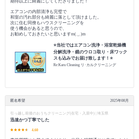
期待以上に綺麗にしてくださりました！
エアコンの内部清浄も完璧で
和室の汚れ部分も綺麗に落として頂けました。
次に住む同僚もハウスクリーニングを
使う機会があると思うので、
お勧めしておきたいと思いますm(._.)m
⭐当社ではエアコン洗浄・浴室乾燥機
分解洗浄・鏡のウロコ取り・床ワック
スも込みでお届け致します！⭐
Re:Karu Cleaning リ･カルクリーニング
匿名希望
2025年08月
引っ越し前後のおうちクリーニング(在宅・入居中) | 埼玉県
迅速かつ丁寧でした
4.60