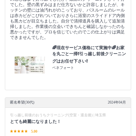
でした。壁の黒ずみはまだ仕方ないかと許容しましたが、キ
ッチンの壁には油汚れがのこっており、バスルームのレール
は赤カビがこびれついておりさらに浴室のスライドドア内側
も黒カビが目立ちました。自分で清掃道具を購入して追加清
掃しました。作業後の立会いできちんと確認しなかったのも
悪かったですが、プロを信じていたのでこの仕上がりは満足
できませんでした。
🌈現在サービス価格にて実施中🌈お家
を丸ごと一掃❗️引っ越し前後クリーニン
グはお任せ下さい❗️
ベネフォート
匿名希望(30代)
2024年04月
引っ越し前後のおうちクリーニング(空室・退去後) | 埼玉県
とても綺麗になりました！
5.00