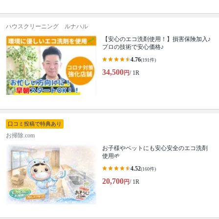
ハウスクリーニング ルナハル
【安心のエコ洗剤使用！】損害保険加入♪
プロの技術で安心価格♪
4.76
(191件)
34,500
円
/ 1R
口コミ投稿で特典あり
お掃除.com
お子様やペットにも安心安全のエコ洗剤
使用🌱
4.52
(160件)
20,700
円
/ 1R