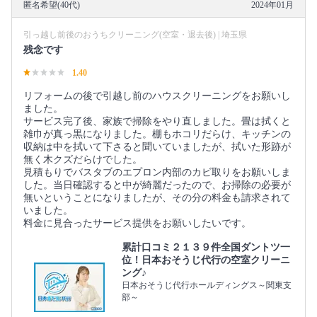
匿名希望(40代)
2024年01月
引っ越し前後のおうちクリーニング(空室・退去後) | 埼玉県
残念です
1.40
リフォームの後で引越し前のハウスクリーニングをお願いし
ました。
サービス完了後、家族で掃除をやり直しました。畳は拭くと
雑巾が真っ黒になりました。棚もホコリだらけ、キッチンの
収納は中を拭いて下さると聞いていましたが、拭いた形跡が
無く木クズだらけでした。
見積もりでバスタブのエプロン内部のカビ取りをお願いしま
した。当日確認すると中が綺麗だったので、お掃除の必要が
無いということになりましたが、その分の料金も請求されて
いました。
料金に見合ったサービス提供をお願いしたいです。
累計口コミ２１３９件全国ダントツ一
位！日本おそうじ代行の空室クリーニ
ング♪
日本おそうじ代行ホールディングス～関東支
部～