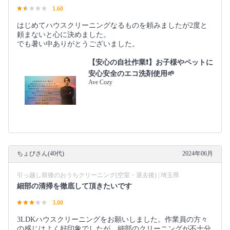
1.60
はじめてハウスクリーニングなるものを頼みましたが2度と
頼まないと心に決めました。
でも暑い中ありがとうございました。
【安心の自社作業❗️】お子様やペットに
安心安全のエコ洗剤使用🌱
Ave Cozy
ちょびさん(40代)
2024年06月
引っ越し前後のおうちクリーニング(空室・退去後) | 埼玉県
細部の清掃を徹底して頂きたいです
3.00
3LDKハウスクリーニングをお願いしました。作業員の方々
の感じはよく好印象でしたが、細部のクリーニングが不十分