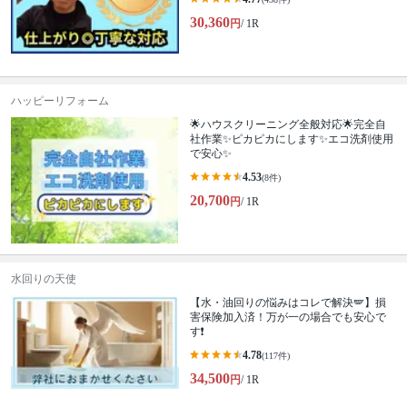
30,360
円
/ 1R
ハッピーリフォーム
🌟ハウスクリーニング全般対応🌟完全自
社作業✨️ピカピカにします✨️エコ洗剤使用
で安心✨
4.53
(8件)
20,700
円
/ 1R
水回りの天使
【水・油回りの悩みはコレで解決🪽】損
害保険加入済！万が一の場合でも安心で
す❗️
4.78
(117件)
34,500
円
/ 1R