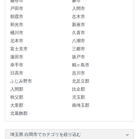
越谷市
蕨市
戸田市
入間市
朝霞市
志木市
和光市
新座市
桶川市
久喜市
北本市
八潮市
富士見市
三郷市
蓮田市
坂戸市
幸手市
鶴ヶ島市
日高市
吉川市
ふじみ野市
北足立郡
入間郡
比企郡
秩父郡
児玉郡
大里郡
南埼玉郡
北葛飾郡
埼玉県 白岡市でカテゴリを絞り込む