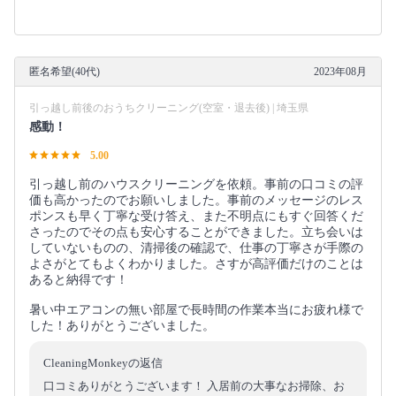
匿名希望(40代)
2023年08月
引っ越し前後のおうちクリーニング(空室・退去後) | 埼玉県
感動！
5.00
引っ越し前のハウスクリーニングを依頼。事前の口コミの評
価も高かったのでお願いしました。事前のメッセージのレス
ポンスも早く丁寧な受け答え、また不明点にもすぐ回答くだ
さったのでその点も安心することができました。立ち会いは
していないものの、清掃後の確認で、仕事の丁寧さが手際の
よさがとてもよくわかりました。さすが高評価だけのことは
あると納得です！
暑い中エアコンの無い部屋で長時間の作業本当にお疲れ様で
した！ありがとうございました。
CleaningMonkeyの返信
口コミありがとうございます！ 入居前の大事なお掃除、お