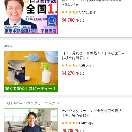
響⭐️口コミ2000件突破⭐️駐車場無料⭐セッ
ト割お得⭐
4.77
(2,143件)
66,700
円
/ 1R
crewk
口コミ見れば一目瞭然！！丁寧な施工を
お求めは当店に✨
4.56
(264件)
34,270
円
/ 1R
（株）toYou ハウスクリーニング2525
🌟ハウスクリーニング全般対応🌟親切、
丁寧、安心価格✨
4.68
(89件)
20,700
円
/ 1R