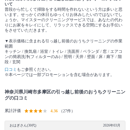
いて
普段から忙しくて掃除をする時間を作れないという方は多いと思
います。せっかくの休日もゆっくりお休みしたいのではないでし
ょうか。マイスターのクリーニングサービスでは、あなたの代わ
りにお家をキレイにして、リラックスできる空間にするお手伝い
をさせていただきます。
▼表示価格に含まれる引っ越し前後のおうちクリーニングの作業
範囲
キッチン / 換気扇 / 浴室 / トイレ / 洗面所 / ベランダ / 窓 / エアコ
ンの簡易洗浄(フィルターのみ) / 照明 / 天井 / 壁面 / 床 / 廊下 / 階
段 / 玄関
口コミ
もご参照ください。
※本ページでは一部プロモーションを含む場合があります。
神奈川県川崎市多摩区の引っ越し前後のおうちクリーニン
グの口コミ
累計評価
4.36
（27件）
おはぎさん(30代)
2026年03月