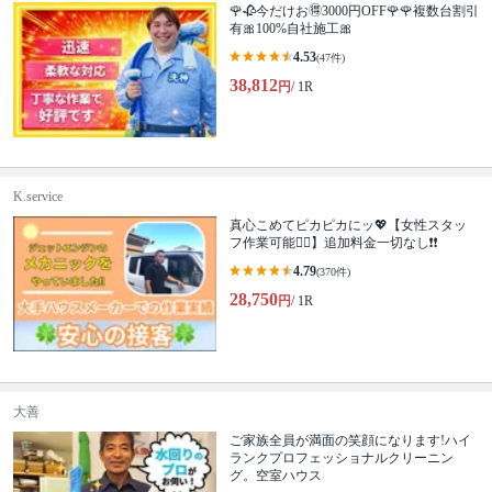
🌹🥀今だけお🉐3000円OFF🌹🌹複数台割引
有🎀100%自社施工🎀
4.53
(47件)
38,812
円
/ 1R
K.service
真心こめてピカピカにッ💖【女性スタッ
フ作業可能🙆‍♀️】追加料金一切なし❗️❗️
4.79
(370件)
28,750
円
/ 1R
大善
ご家族全員が満面の笑顔になります!ハイ
ランクプロフェッショナルクリーニン
グ。空室ハウス