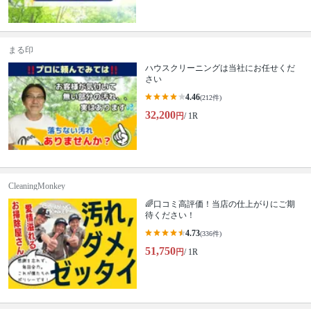
まる印
ハウスクリーニングは当社にお任せくだ
さい
4.46
(212件)
32,200
円
/ 1R
CleaningMonkey
🌈口コミ高評価！当店の仕上がりにご期
待ください！
4.73
(336件)
51,750
円
/ 1R