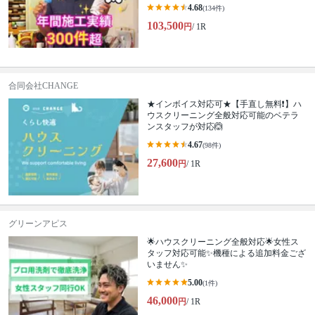
4.68
(134件)
103,500
円
/ 1R
合同会社CHANGE
★インボイス対応可★【手直し無料❗️】ハ
ウスクリーニング全般対応可能のベテラ
ンスタッフが対応🙆
4.67
(98件)
27,600
円
/ 1R
グリーンアピス
🌟ハウスクリーニング全般対応🌟女性ス
タッフ対応可能✨機種による追加料金ござ
いません✨
5.00
(1件)
46,000
円
/ 1R