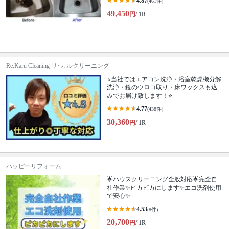
4.87
(461件)
49,450
円
/ 1R
Re:Karu Cleaning リ･カルクリーニング
⭐当社ではエアコン洗浄・浴室乾燥機分解
洗浄・鏡のウロコ取り・床ワックスも込
みでお届け致します！⭐
4.77
(438件)
30,360
円
/ 1R
ハッピーリフォーム
🌟ハウスクリーニング全般対応🌟完全自
社作業✨️ピカピカにします✨️エコ洗剤使用
で安心✨
4.53
(8件)
20,700
円
/ 1R