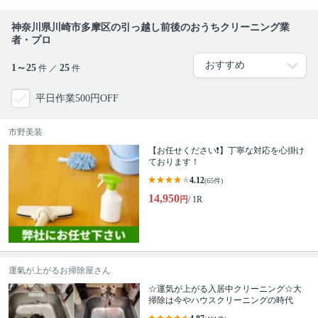
神奈川県川崎市多摩区の引っ越し前後のおうちクリーニング業
者・プロ
1～25
25
件 ／
件
平日作業500円OFF
市野美装
【お任せください❗️】丁寧な対応を心掛け
ております！
4.12
(65件)
14,950
円
/ 1R
運氣が上がるお掃除屋さん
☆運気が上がる入居中クリーニング☆大
掃除は今やハウスクリーニングの時代