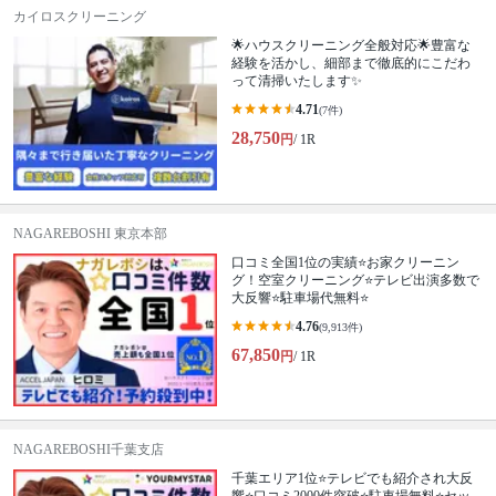
カイロスクリーニング
🌟ハウスクリーニング全般対応🌟豊富な
経験を活かし、細部まで徹底的にこだわ
って清掃いたします✨
4.71
(7件)
28,750
円
/ 1R
NAGAREBOSHI 東京本部
口コミ全国1位の実績⭐お家クリーニン
グ！空室クリーニング⭐テレビ出演多数で
大反響⭐駐車場代無料⭐
4.76
(9,913件)
67,850
円
/ 1R
NAGAREBOSHI千葉支店
千葉エリア1位⭐テレビでも紹介され大反