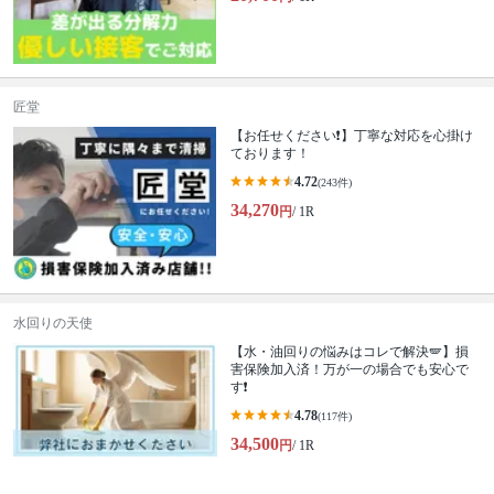
匠堂
【お任せください❗️】丁寧な対応を心掛け
ております！
4.72
(243件)
34,270
円
/ 1R
水回りの天使
【水・油回りの悩みはコレで解決🪽】損
害保険加入済！万が一の場合でも安心で
す❗️
4.78
(117件)
34,500
円
/ 1R