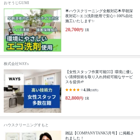
おそうじGUMI
🌟ハウスクリーニング全般対応🌟早朝深
夜対応✨エコ洗剤使用で安心✨100%自社
施工いたします✨
20,700
円
/ 1R
株式会社WAYs
【女性スタッフ作業可能🙆‍♀️】環境に優し
い清掃技術を取り入れ持続可能なサービ
スを提供🌱
4.10
(18件)
82,800
円
/ 1R
ハウスクリーニングすもと
雑誌【COMPANYTANK5月号】に掲載さ
れました！