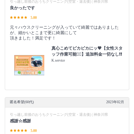
引っ越し前後のおうちクリーニング(空室・退去後) | 神奈川県
良かったです
5.00
元々ハウスクリーニングが入っていて綺麗ではありました
が、細かいとこまで更に綺麗にして
頂きました！満足です！
真心こめてピカピカにッ💖【女性スタ
ッフ作業可能🙆‍♀️】追加料金一切なし❗️❗️
K.service
匿名希望(60代)
2023年02月
引っ越し前後のおうちクリーニング(空室・退去後) | 神奈川県
感謝☆感謝
5.00