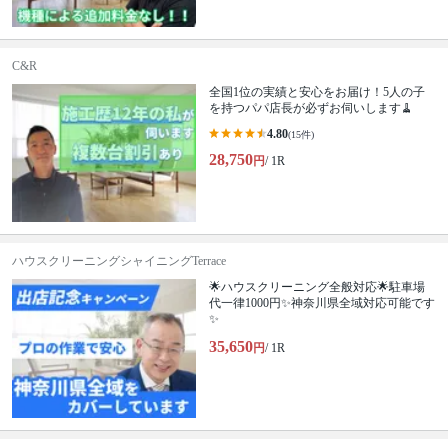
C&R
全国1位の実績と安心をお届け！5人の子
を持つパパ店長が必ずお伺いします🧹
4.80
(15件)
28,750
円
/ 1R
ハウスクリーニングシャイニングTerrace
🌟ハウスクリーニング全般対応🌟駐車場
代一律1000円✨神奈川県全域対応可能です
✨
35,650
円
/ 1R