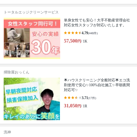
トータルエッジクリーンサービス
単身女性でも安心！大手不動産管理会社
対応女性スタッフが対応いたします。
4.79
(448件)
57,500
円
/ 1K
掃除屋おっくん
🌟ハウスクリーニング全般対応🌟エコ洗
剤使用で安心✨100%自社施工✨早朝夜間
対応可✨
3.71
(17件)
31,050
円
/ 1R
洗神