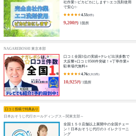
社作業✨️ピカピカにします✨️エコ洗剤使用
で安心✨
4.53
(8件)
9,200
円
/ 1箇所
NAGAREBOSHI 東京本部
口コミ全国1位の実績⭐テレビ出演多数で
大反響⭐口コミ9500件突破！⭐丁寧作業⭐
駐車場代無料⭐
4.76
(9,913件)
10,925
円
/ 1箇所
口コミ投稿で特典あり
日本おそうじ代行ホールディングス～関東支部～
全国１５０店舗以上展開中の全国チェー
ン！日本おそうじ代行のトイレクリーニ
ング