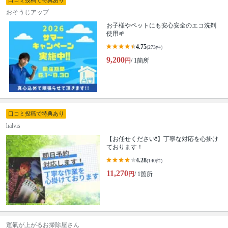
口コミ投稿で特典あり
おそうじアップ
お子様やペットにも安心安全のエコ洗剤
使用🌱
4.75
(273件)
9,200
円
/ 1箇所
口コミ投稿で特典あり
halvis
【お任せください❗️】丁寧な対応を心掛け
ております！
4.28
(140件)
11,270
円
/ 1箇所
運氣が上がるお掃除屋さん