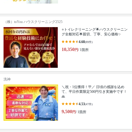
（株）toYou ハウスクリーニング2525
⭐️トイレクリーニング🌟ハウスクリーニン
グ全般対応🌟親切、丁寧、安心価格✨
4.68
(89件)
10,350
円
/ 1箇所
洗神
＼祝・1位獲得！🎊／ 日頃の感謝を込め
て、平日作業限定500円引き実施中です！
🙏
4.53
(47件)
9,500
円
/ 1箇所