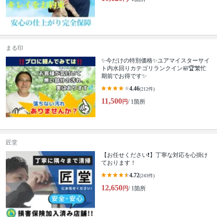
まる印
✨今だけの特別価格✨ユアマイスターサイ
ト内水回りカテゴリランクイン🛀🏆繁忙
期前でお得です✨
4.46
(212件)
11,500
円
/ 1箇所
匠堂
【お任せください❗️】丁寧な対応を心掛け
ております！
4.72
(243件)
12,650
円
/ 1箇所