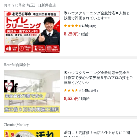
おそうじ革命 埼玉川口新井宿店
🌟ハウスクリーニング全般対応🌟人柄と
技術で評価されています✨✨
4.56
(24件)
8,250
円
/ 1箇所
Heartful合同会社
🌟ハウスクリーニング全般対応🌟完全自
社作業で安心✨業界歴５年のプロの技をご
体感ください✨
4.49
(119件)
8,625
円
/ 1箇所
CleaningMonkey
🌈口コミ高評価！当店の仕上がりにご期