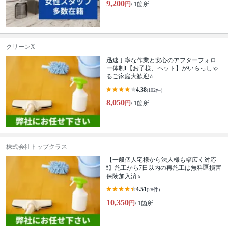
9,200
円
/ 1箇所
クリーンX
迅速丁寧な作業と安心のアフターフォロ
ー体制❗️【お子様、ペット】がいらっしゃ
るご家庭大歓迎⭐️
4.38
(102件)
8,050
円
/ 1箇所
株式会社トップクラス
【一般個人宅様から法人様も幅広く対応
❗️】施工から7日以内の再施工は無料🈚️損害
保険加入済⭐️
4.51
(28件)
10,350
円
/ 1箇所