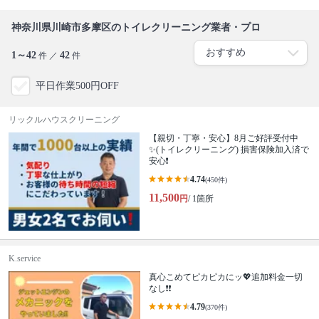
神奈川県川崎市多摩区のトイレクリーニング業者・プロ
1～42
42
件 ／
件
平日作業500円OFF
リックルハウスクリーニング
【親切・丁寧・安心】8月ご好評受付中
✨️(トイレクリーニング) 損害保険加入済で
安心❗️
4.74
(450件)
11,500
円
/ 1箇所
K.service
真心こめてピカピカにッ💖追加料金一切
なし❗️❗️
4.79
(370件)