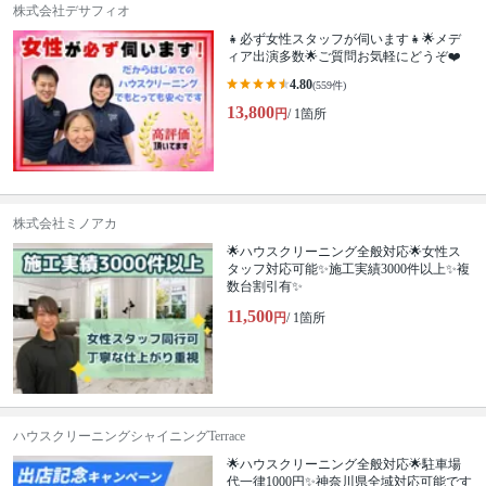
株式会社デサフィオ
👧必ず女性スタッフが伺います👧🌟メデ
ィア出演多数🌟ご質問お気軽にどうぞ❤️
4.80
(559件)
13,800
円
/ 1箇所
株式会社ミノアカ
🌟ハウスクリーニング全般対応🌟女性ス
タッフ対応可能✨施工実績3000件以上✨複
数台割引有✨
11,500
円
/ 1箇所
ハウスクリーニングシャイニングTerrace
🌟ハウスクリーニング全般対応🌟駐車場
代一律1000円✨神奈川県全域対応可能です