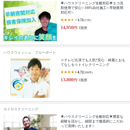
🌟ハウスクリーニング全般対応🌟エコ洗
剤使用で安心✨100%自社施工✨早朝夜間
対応可✨
3.71
(17件)
14,950
円
/ 1箇所
ハウスウォッシュ ブルーポート
☆テレビ出演でも人気‼安心・綺麗とおも
てなしを☆トイレクリーニング
4.72
(308件)
13,800
円
/ 1箇所
カイロスクリーニング
🌟ハウスクリーニング全般対応🌟豊富な
経験を活かし、細部まで徹底的にこだわ
って清掃いたします✨