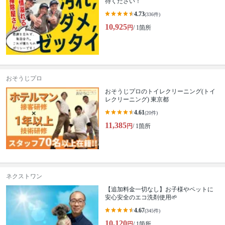
待ください！
4.73
(336件)
10,925
円
/ 1箇所
おそうじプロ
おそうじプロのトイレクリーニング(トイ
レクリーニング) 東京都
4.61
(20件)
11,385
円
/ 1箇所
ネクストワン
【追加料金一切なし】お子様やペットに
安心安全のエコ洗剤使用🌱
4.67
(345件)
10,120
円
/ 1箇所