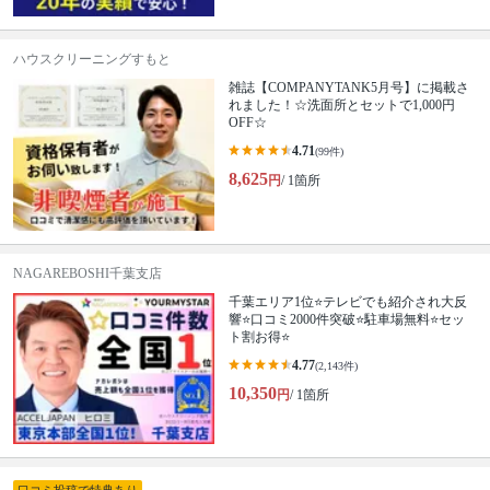
ハウスクリーニングすもと
雑誌【COMPANYTANK5月号】に掲載さ
れました！☆洗面所とセットで1,000円
OFF☆
4.71
(99件)
8,625
円
/ 1箇所
NAGAREBOSHI千葉支店
千葉エリア1位⭐テレビでも紹介され大反
響⭐️口コミ2000件突破⭐️駐車場無料⭐セッ
ト割お得⭐
4.77
(2,143件)
10,350
円
/ 1箇所