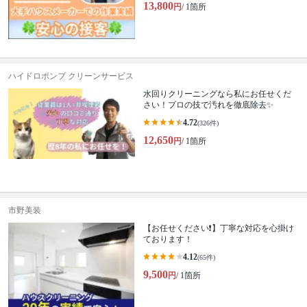
13,800
円
/ 1箇所
ハイドロポンプ クリーンサービス
水回りクリーニングなら私にお任せくだ
さい！プロの技で汚れを徹底除去✨
4.72
(326件)
12,650
円
/ 1箇所
市野美装
【お任せください❗️】丁寧な対応を心掛け
ております！
4.12
(65件)
9,500
円
/ 1箇所