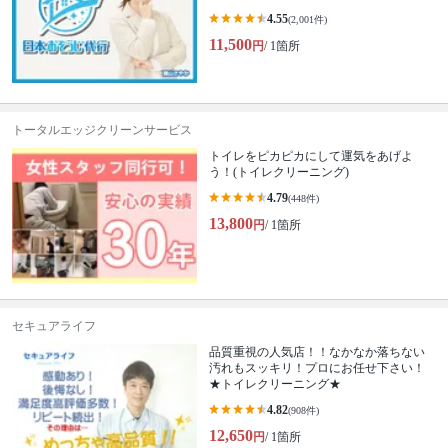
4.55
(2,001件)
11,500
円
/ 1箇所
トータルエッジクリーンサービス
トイレをピカピカにして運気をあげよ
う！(トイレクリーニング)
4.79
(448件)
13,800
円
/ 1箇所
セキュアライフ
品質重視の人気店！！なかなか落ちない
汚れもスッキリ！プロにお任せ下さい！
★トイレクリーニング★
4.82
(908件)
12,650
円
/ 1箇所