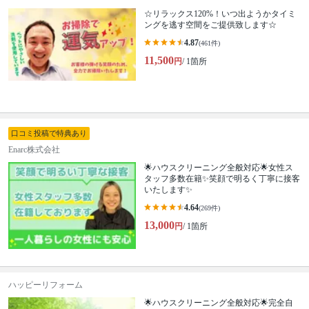
☆リラックス120%！いつ出ようかタイミ
ングを逃す空間をご提供致します☆
4.87
(461件)
11,500
円
/ 1箇所
口コミ投稿で特典あり
Enarc株式会社
🌟ハウスクリーニング全般対応🌟女性ス
タッフ多数在籍✨笑顔で明るく丁寧に接客
いたします✨
4.64
(269件)
13,000
円
/ 1箇所
ハッピーリフォーム
🌟ハウスクリーニング全般対応🌟完全自