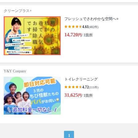
クリーンプラス+
フレッシュでさわやかな空間へ⭐️
4.61
(482件)
14,720
円
/ 1箇所
Y&Y Conpany
トイレクリーニング
4.72
(111件)
31,625
円
/ 1箇所
1