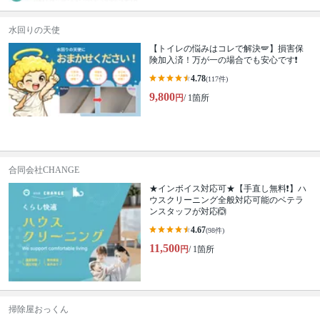
水回りの天使
【トイレの悩みはコレで解決🪽】損害保
険加入済！万が一の場合でも安心です❗️
4.78
(117件)
9,800
円
/ 1箇所
合同会社CHANGE
★インボイス対応可★【手直し無料❗️】ハ
ウスクリーニング全般対応可能のベテラ
ンスタッフが対応🙆
4.67
(98件)
11,500
円
/ 1箇所
掃除屋おっくん