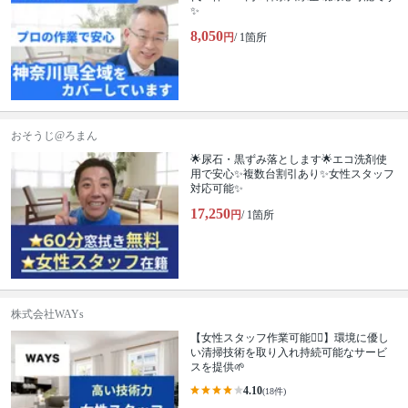
✨
8,050
円
/ 1箇所
おそうじ@ろまん
🌟尿石・黒ずみ落とします🌟エコ洗剤使
用で安心✨複数台割引あり✨女性スタッフ
対応可能✨
17,250
円
/ 1箇所
株式会社WAYs
【女性スタッフ作業可能🙆‍♀️】環境に優し
い清掃技術を取り入れ持続可能なサービ
スを提供🌱
4.10
(18件)