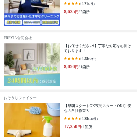
4.71
(7件)
8,625
円
/ 2箇所
FREYIA合同会社
【お任せください❗️】丁寧な対応を心掛け
ております！
4.58
(57件)
8,050
円
/ 1箇所
おそうじファイター
【早朝スタートOK夜間スタートOK❗️】安
心の自社作業🔧
4.88
(340件)
17,250
円
/ 1箇所