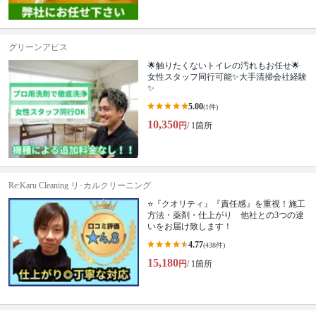
グリーンアピス
🌟触りたくないトイレの汚れもお任せ🌟
女性スタッフ同行可能✨大手清掃会社経験
✨
5.00
(1件)
10,350
円
/ 1箇所
Re:Karu Cleaning リ･カルクリーニング
⭐『クオリティ』『責任感』を重視！施工
方法・薬剤・仕上がり 他社との3つの違
いをお届け致します！
4.77
(438件)
15,180
円
/ 1箇所