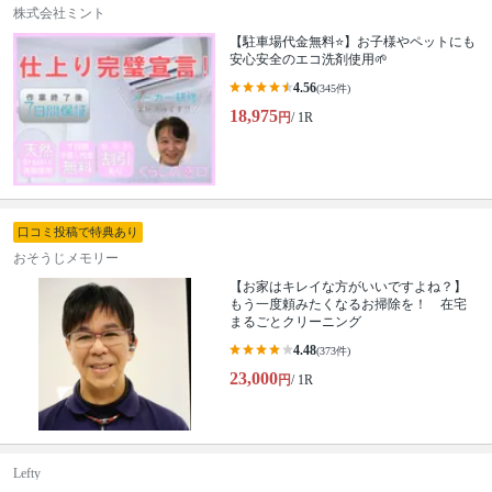
株式会社ミント
【駐車場代金無料⭐️】お子様やペットにも
安心安全のエコ洗剤使用🌱
4.56
(345件)
18,975
円
/ 1R
口コミ投稿で特典あり
おそうじメモリー
【お家はキレイな方がいいですよね？】
もう一度頼みたくなるお掃除を！ 在宅
まるごとクリーニング
4.48
(373件)
23,000
円
/ 1R
Lefty