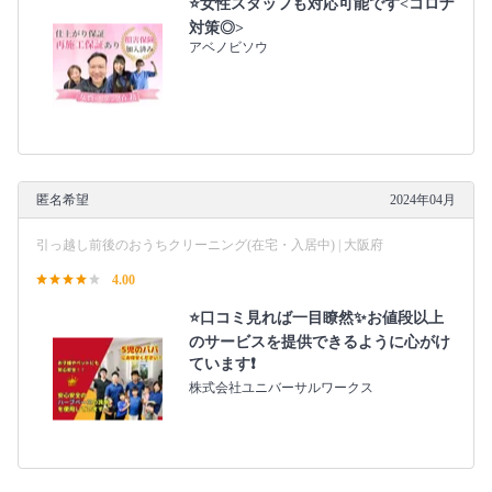
⭐女性スタッフも対応可能です<コロナ
対策◎>
アベノビソウ
匿名希望
2024年04月
引っ越し前後のおうちクリーニング(在宅・入居中) | 大阪府
4.00
⭐️口コミ見れば一目瞭然✨お値段以上
のサービスを提供できるように心がけ
ています❗️
株式会社ユニバーサルワークス