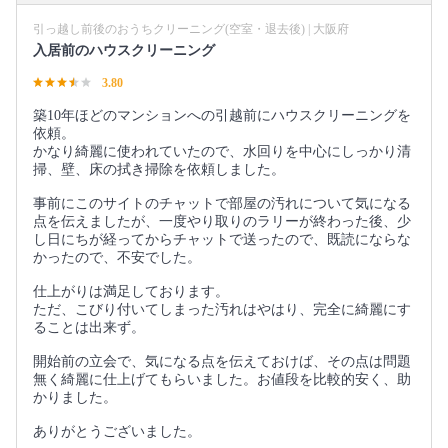
引っ越し前後のおうちクリーニング(空室・退去後) | 大阪府
入居前のハウスクリーニング
3.80
築10年ほどのマンションへの引越前にハウスクリーニングを
依頼。
かなり綺麗に使われていたので、水回りを中心にしっかり清
掃、壁、床の拭き掃除を依頼しました。
事前にこのサイトのチャットで部屋の汚れについて気になる
点を伝えましたが、一度やり取りのラリーが終わった後、少
し日にちが経ってからチャットで送ったので、既読にならな
かったので、不安でした。
仕上がりは満足しております。
ただ、こびり付いてしまった汚れはやはり、完全に綺麗にす
ることは出来ず。
開始前の立会で、気になる点を伝えておけば、その点は問題
無く綺麗に仕上げてもらいました。お値段を比較的安く、助
かりました。
ありがとうございました。