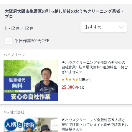
大阪府大阪市生野区の引っ越し前後のおうちクリーニング業者・
プロ
1～12
12
件 ／
件
平日作業500円OFF
ハイブリッジ
🌟ハウスクリーニング全般対応🌟安心の
自社作業✨️駐車場代無料✨️追加料金一切ご
ざいません✨
4.80
(5件)
25,300
円
/ 1R
Miki株式会社
🌟ハウスクリーニング全般対応🌟人柄と
技術で評価されています✨親子で頑張るお
掃除屋さん✨