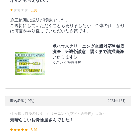
なんとも言えない…
1.00
施工範囲の説明が曖昧でした。
ご親切にしていただくこともありましたが、全体の仕上がり
は何度かやり直していただいた次第です。
🌟ハウスクリーニング全般対応🌟徹底
洗浄！✨誠心誠意、隅々まで清掃洗浄
いたします✨
りさいくる壱番屋
匿名希望(40代)
2025年12月
引っ越し前後のおうちクリーニング(空室・退去後) | 大阪府
素晴らしいお掃除屋さんでした！
5.00