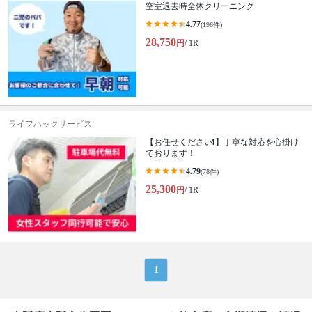
空室退去時全体クリーニング
4.77
(196件)
28,750
円
/ 1R
ライフハックサービス
【お任せください❗️】丁寧な対応を心掛け
ております！
4.79
(78件)
25,300
円
/ 1R
1