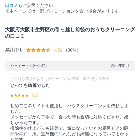
口コミ
もご参照ください。
※本ページでは一部プロモーションを含む場合があります。
大阪府大阪市生野区の引っ越し前後のおうちクリーニング
の口コミ
累計評価
4.51
（36件）
やっすーさん(〜20代)
2026年01月
引っ越し前後のおうちクリーニング(空室・退去後) | 大阪府
とっても綺麗でした
5.00
初めてこのサイトを使用し、ハウスクリーニングを依頼しま
した。
メッセージから丁寧で、会った時も親切に対応くださり、嬉
しかったです。
掃除後の仕上がりも綺麗で、気になっていたお風呂ドアの隙
間や網戸、床、室外機の汚れなども綺麗になっていてよかっ
たです。