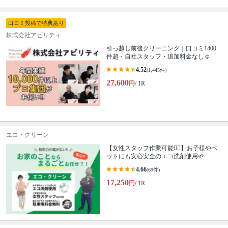
口コミ投稿で特典あり
株式会社アビリティ
引っ越し前後クリーニング｜口コミ1400
件超・自社スタッフ・追加料金なし☺️
4.52
(1,445件)
27,600
円
/ 1R
エコ・クリーン
【女性スタッフ作業可能🙆‍♀️】お子様やペ
ットにも安心安全のエコ洗剤使用🌱
4.66
(69件)
17,250
円
/ 1R