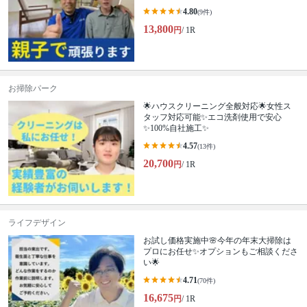
4.80
(9件)
13,800
円
/ 1R
お掃除パーク
🌟ハウスクリーニング全般対応🌟女性ス
タッフ対応可能✨エコ洗剤使用で安心
✨100%自社施工✨
4.57
(13件)
20,700
円
/ 1R
ライフデザイン
お試し価格実施中🌸今年の年末大掃除は
プロにお任せ✨オプションもご相談くださ
い🌟
4.71
(70件)
16,675
円
/ 1R