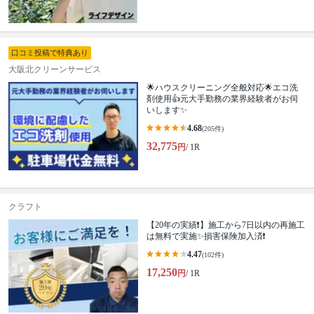
口コミ投稿で特典あり
大阪北クリーンサービス
🌟ハウスクリーニング全般対応🌟エコ洗
剤使用👍元大手勤務の業界経験者がお伺
いします✨
4.68
(205件)
32,775
円
/ 1R
クラフト
【20年の実績❗️】施工から7日以内の再施工
は無料で実施✨損害保険加入済❗️
4.47
(102件)
17,250
円
/ 1R