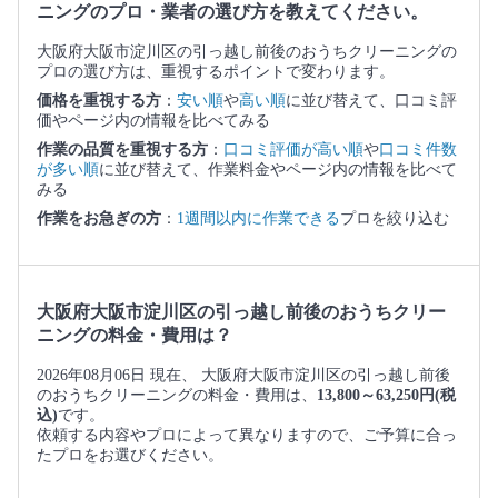
ニングのプロ・業者の選び方を教えてください。
大阪府大阪市淀川区の引っ越し前後のおうちクリーニングの
プロの選び方は、重視するポイントで変わります。
価格を重視する方
：
安い順
や
高い順
に並び替えて、口コミ評
価やページ内の情報を比べてみる
作業の品質を重視する方
：
口コミ評価が高い順
や
口コミ件数
が多い順
に並び替えて、作業料金やページ内の情報を比べて
みる
作業をお急ぎの方
：
1週間以内に作業できる
プロを絞り込む
大阪府大阪市淀川区の引っ越し前後のおうちクリー
ニングの料金・費用は？
2026年08月06日 現在、 大阪府大阪市淀川区の引っ越し前後
のおうちクリーニングの料金・費用は、
13,800～63,250円(税
込)
です。
依頼する内容やプロによって異なりますので、ご予算に合っ
たプロをお選びください。