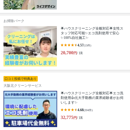
お掃除パーク
🌟ハウスクリーニング全般対応🌟女性ス
タッフ対応可能✨エコ洗剤使用で安心
✨100%自社施工✨
4.57
(13件)
20,700
円
/ 1R
口コミ投稿で特典あり
大阪北クリーンサービス
🌟ハウスクリーニング全般対応🌟エコ洗
剤使用👍元大手勤務の業界経験者がお伺
いします✨
4.68
(204件)
32,775
円
/ 1R