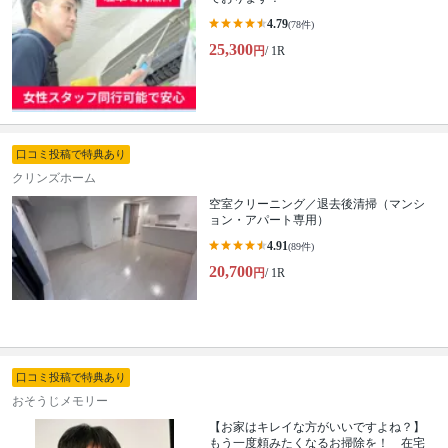
4.79
(78件)
25,300
円
/ 1R
口コミ投稿で特典あり
クリンズホーム
空室クリーニング／退去後清掃（マンシ
ョン・アパート専用）
4.91
(89件)
20,700
円
/ 1R
口コミ投稿で特典あり
おそうじメモリー
【お家はキレイな方がいいですよね？】
もう一度頼みたくなるお掃除を！ 在宅