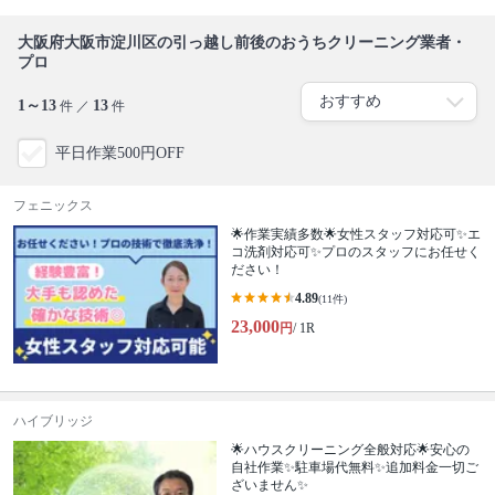
大阪府大阪市淀川区の引っ越し前後のおうちクリーニング業者・
プロ
1～13
13
件 ／
件
平日作業500円OFF
フェニックス
🌟作業実績多数🌟女性スタッフ対応可✨エ
コ洗剤対応可✨プロのスタッフにお任せく
ださい！
4.89
(11件)
23,000
円
/ 1R
ハイブリッジ
🌟ハウスクリーニング全般対応🌟安心の
自社作業✨️駐車場代無料✨️追加料金一切ご
ざいません✨