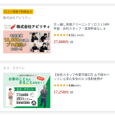
口コミ投稿で特典あり
株式会社アビリティ
引っ越し前後クリーニング｜口コミ1400
件超・自社スタッフ・追加料金なし☺️
4.52
(1,445件)
27,600
円
/ 1R
エコ・クリーン
【女性スタッフ作業可能🙆‍♀️】お子様やペ
ットにも安心安全のエコ洗剤使用🌱
4.66
(69件)
17,250
円
/ 1R