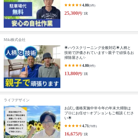
4.80
(5件)
25,300
円
/ 1R
Miki株式会社
🌟ハウスクリーニング全般対応🌟人柄と
技術で評価されています✨親子で頑張るお
掃除屋さん✨
4.80
(9件)
13,800
円
/ 1R
ライフデザイン
お試し価格実施中🌸今年の年末大掃除は
プロにお任せ✨オプションもご相談くださ
い🌟
4.71
(70件)
16,675
円
/ 1R