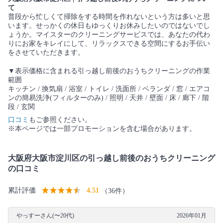
て
普段から忙しくて掃除をする時間を作れないという方は多いと思
います。せっかくの休日もゆっくりお休みしたいのではないでし
ょうか。マイスターのクリーニングサービスでは、あなたの代わ
りにお家をキレイにして、リラックスできる空間にするお手伝い
をさせていただきます。
▼表示価格に含まれる引っ越し前後のおうちクリーニングの作業
範囲
キッチン / 換気扇 / 浴室 / トイレ / 洗面所 / ベランダ / 窓 / エアコ
ンの簡易洗浄(フィルターのみ) / 照明 / 天井 / 壁面 / 床 / 廊下 / 階
段 / 玄関
口コミ
もご参照ください。
※本ページでは一部プロモーションを含む場合があります。
大阪府大阪市淀川区の引っ越し前後のおうちクリーニング
の口コミ
累計評価
4.51
（36件）
やっすーさん(〜20代)
2026年01月