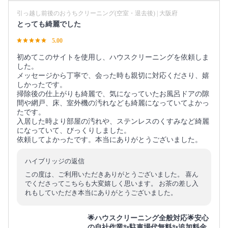
引っ越し前後のおうちクリーニング(空室・退去後) | 大阪府
とっても綺麗でした
5.00
初めてこのサイトを使用し、ハウスクリーニングを依頼しま
した。
メッセージから丁寧で、会った時も親切に対応くださり、嬉
しかったです。
掃除後の仕上がりも綺麗で、気になっていたお風呂ドアの隙
間や網戸、床、室外機の汚れなども綺麗になっていてよかっ
たです。
入居した時より部屋の汚れや、ステンレスのくすみなど綺麗
になっていて、びっくりしました。
依頼してよかったです。本当にありがとうございました。
ハイブリッジの返信
この度は、ご利用いただきありがとうございました。 喜ん
でくださってこちらも大変嬉しく思います。 お茶の差し入
れもしていただき本当にありがとうございました。
🌟ハウスクリーニング全般対応🌟安心
の自社作業✨️駐車場代無料✨️追加料金