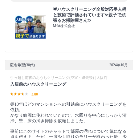
🌟ハウスクリーニング全般対応🌟人柄
と技術で評価されています✨親子で頑
張るお掃除屋さん✨
Miki株式会社
匿名希望(30代)
2024年10月
引っ越し前後のおうちクリーニング(空室・退去後) | 大阪府
入居前のハウスクリーニング
3.80
築10年ほどのマンションへの引越前にハウスクリーニングを
依頼。
かなり綺麗に使われていたので、水回りを中心にしっかり清
掃、壁、床の拭き掃除を依頼しました。
事前にこのサイトのチャットで部屋の汚れについて気になる
点を伝えましたが、一度やり取りのラリーが終わった後、少