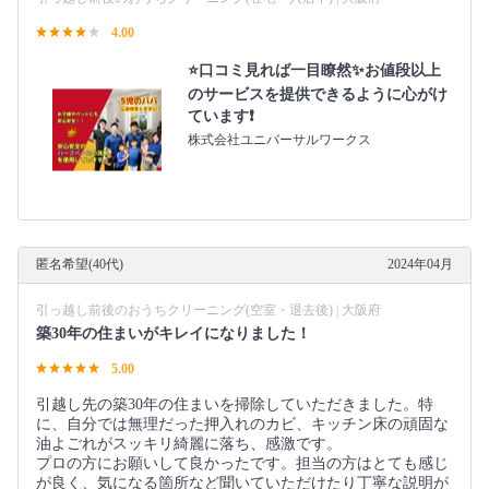
4.00
⭐️口コミ見れば一目瞭然✨お値段以上
のサービスを提供できるように心がけ
ています❗️
株式会社ユニバーサルワークス
匿名希望(40代)
2024年04月
引っ越し前後のおうちクリーニング(空室・退去後) | 大阪府
築30年の住まいがキレイになりました！
5.00
引越し先の築30年の住まいを掃除していただきました。特
に、自分では無理だった押入れのカビ、キッチン床の頑固な
油よごれがスッキリ綺麗に落ち、感激です。
プロの方にお願いして良かったです。担当の方はとても感じ
が良く、気になる箇所など聞いていただけたり丁寧な説明が