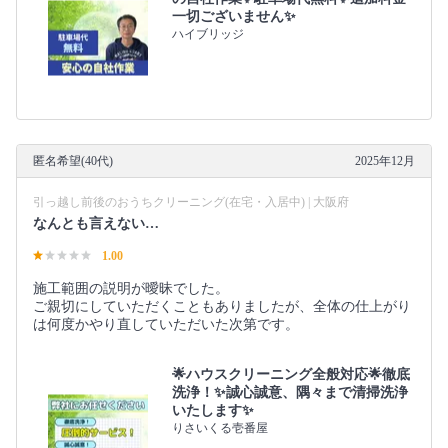
一切ございません✨
ハイブリッジ
匿名希望(40代)
2025年12月
引っ越し前後のおうちクリーニング(在宅・入居中) | 大阪府
なんとも言えない…
1.00
施工範囲の説明が曖昧でした。
ご親切にしていただくこともありましたが、全体の仕上がり
は何度かやり直していただいた次第です。
🌟ハウスクリーニング全般対応🌟徹底
洗浄！✨誠心誠意、隅々まで清掃洗浄
いたします✨
りさいくる壱番屋