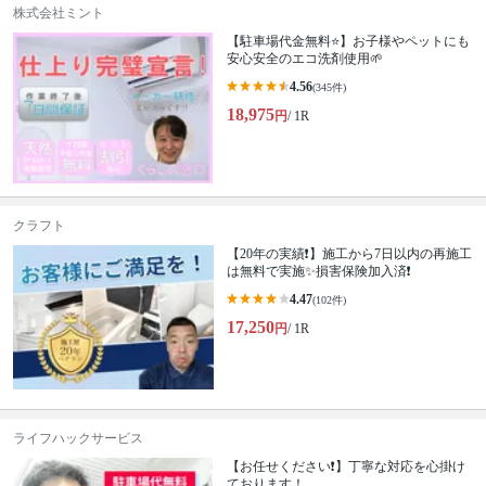
株式会社ミント
【駐車場代金無料⭐️】お子様やペットにも
安心安全のエコ洗剤使用🌱
4.56
(345件)
18,975
円
/ 1R
クラフト
【20年の実績❗️】施工から7日以内の再施工
は無料で実施✨損害保険加入済❗️
4.47
(102件)
17,250
円
/ 1R
ライフハックサービス
【お任せください❗️】丁寧な対応を心掛け
ております！