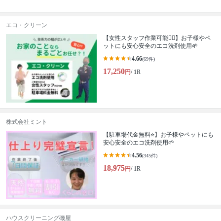
エコ・クリーン
【女性スタッフ作業可能🙆‍♀️】お子様やペ
ットにも安心安全のエコ洗剤使用🌱
4.66
(69件)
17,250
円
/ 1R
株式会社ミント
【駐車場代金無料⭐️】お子様やペットにも
安心安全のエコ洗剤使用🌱
4.56
(345件)
18,975
円
/ 1R
ハウスクリーニング磯屋