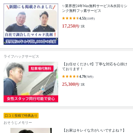
✨業界歴24年Wax無料サービス&水回りシ
ンク無料フッ素サービス
4.53
(110件)
17,250
円
/ 1R
ライフハックサービス
【お任せください❗️】丁寧な対応を心掛け
ております！
4.79
(78件)
25,300
円
/ 1R
口コミ投稿で特典あり
おそうじメモリー
【お家はキレイな方がいいですよね？】