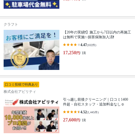
クラフト
【20年の実績❗️】施工から7日以内の再施工
は無料で実施✨損害保険加入済❗️
4.47
(102件)
17,250
円
/ 1R
口コミ投稿で特典あり
株式会社アビリティ
引っ越し前後クリーニング｜口コミ1400
件超・自社スタッフ・追加料金なし☺️
4.52
(1,445件)
27,600
円
/ 1R