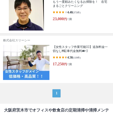
もう一度頼みたくなるお掃除を！ 在宅
まるごとクリーニング
4.48
(373件)
23,000
円
/ 1R
株式会社スリーシー
【女性スタッフ作業可能🙆‍♀️】追加料金一
切なし❗️❗️駐車代金無料🚐💨
4.58
(119件)
17,250
円
/ 1R
1
大阪府茨木市でオフィスや飲食店の定期清掃や清掃メンテ