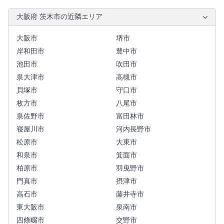
大阪府 茨木市の近隣エリア
大阪市
堺市
岸和田市
豊中市
池田市
吹田市
泉大津市
高槻市
貝塚市
守口市
枚方市
八尾市
泉佐野市
富田林市
寝屋川市
河内長野市
松原市
大東市
和泉市
箕面市
柏原市
羽曳野市
門真市
摂津市
高石市
藤井寺市
東大阪市
泉南市
四條畷市
交野市