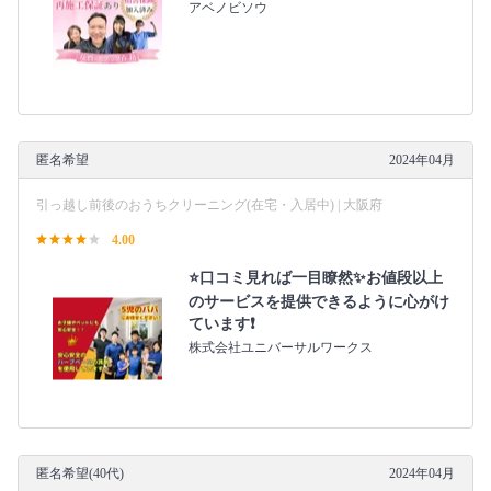
アベノビソウ
匿名希望
2024年04月
引っ越し前後のおうちクリーニング(在宅・入居中) | 大阪府
4.00
⭐️口コミ見れば一目瞭然✨お値段以上
のサービスを提供できるように心がけ
ています❗️
株式会社ユニバーサルワークス
匿名希望(40代)
2024年04月