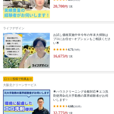
20,700
円
/ 1R
ライフデザイン
お試し価格実施中🌸今年の年末大掃除は
プロにお任せ✨オプションもご相談くださ
い🌟
4.71
(70件)
16,675
円
/ 1R
口コミ投稿で特典あり
大阪北クリーンサービス
🌟ハウスクリーニング全般対応🌟エコ洗
剤使用👍元大手勤務の業界経験者がお伺
いします✨
4.68
(205件)
32,775
円
/ 1R