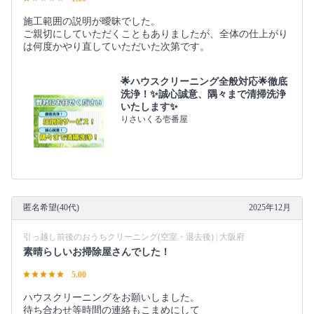
施工範囲の説明が曖昧でした。
ご親切にしていただくこともありましたが、全体の仕上がり
は何度かやり直していただいた次第です。
🌟ハウスクリーニング全般対応🌟徹底
洗浄！✨誠心誠意、隅々まで清掃洗浄
いたします✨
りさいくる壱番屋
匿名希望(40代)
2025年12月
引っ越し前後のおうちクリーニング(空室・退去後) | 大阪府
素晴らしいお掃除屋さんでした！
5.00
ハウスクリーニングをお願いしました。
待ち合わせ等時間の連絡もこまめにして