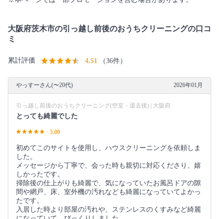
大阪府茨木市の引っ越し前後のおうちクリーニングの口コ
ミ
累計評価
4.51
（36件）
やっすーさん(〜20代)
2026年01月
引っ越し前後のおうちクリーニング(空室・退去後) | 大阪府
とっても綺麗でした
5.00
初めてこのサイトを使用し、ハウスクリーニングを依頼しま
した。
メッセージから丁寧で、会った時も親切に対応くださり、嬉
しかったです。
掃除後の仕上がりも綺麗で、気になっていたお風呂ドアの隙
間や網戸、床、室外機の汚れなども綺麗になっていてよかっ
たです。
入居した時より部屋の汚れや、ステンレスのくすみなど綺麗
になっていて、びっくりしました。