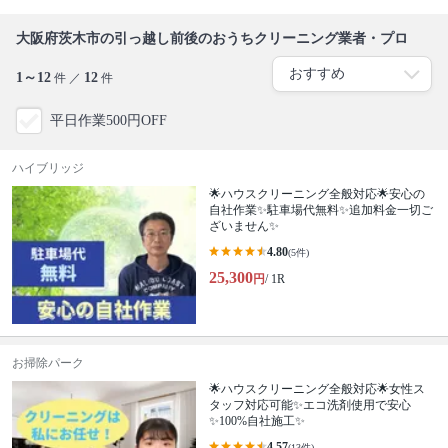
大阪府茨木市の引っ越し前後のおうちクリーニング業者・プロ
1～12
12
件 ／
件
平日作業500円OFF
ハイブリッジ
🌟ハウスクリーニング全般対応🌟安心の
自社作業✨️駐車場代無料✨️追加料金一切ご
ざいません✨
4.80
(5件)
25,300
円
/ 1R
お掃除パーク
🌟ハウスクリーニング全般対応🌟女性ス
タッフ対応可能✨エコ洗剤使用で安心
✨100%自社施工✨
4.57
(13件)