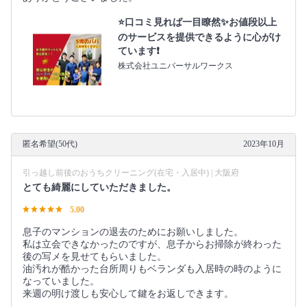
⭐️口コミ見れば一目瞭然✨お値段以上
のサービスを提供できるように心がけ
ています❗️
株式会社ユニバーサルワークス
匿名希望(50代)
2023年10月
引っ越し前後のおうちクリーニング(在宅・入居中) | 大阪府
とても綺麗にしていただきました。
5.00
息子のマンションの退去のためにお願いしました。
私は立会できなかったのですが、息子からお掃除が終わった
後の写メを見せてもらいました。
油汚れが酷かった台所周りもベランダも入居時の時のように
なっていました。
来週の明け渡しも安心して鍵をお返しできます。