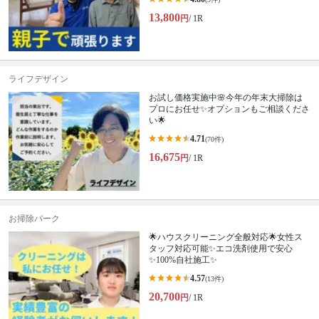
13,800
円
/ 1R
ライフデザイン
お試し価格実施中🌸今年の年末大掃除は
プロにお任せ✨オプションもご相談くださ
い🌟
4.71
(70件)
16,675
円
/ 1R
お掃除パーク
🌟ハウスクリーニング全般対応🌟女性ス
タッフ対応可能✨エコ洗剤使用で安心
✨100%自社施工✨
4.57
(13件)
20,700
円
/ 1R