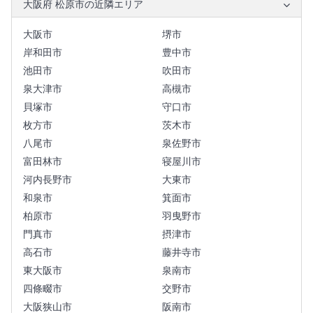
大阪府 松原市の近隣エリア
大阪市
堺市
岸和田市
豊中市
池田市
吹田市
泉大津市
高槻市
貝塚市
守口市
枚方市
茨木市
八尾市
泉佐野市
富田林市
寝屋川市
河内長野市
大東市
和泉市
箕面市
柏原市
羽曳野市
門真市
摂津市
高石市
藤井寺市
東大阪市
泉南市
四條畷市
交野市
大阪狭山市
阪南市