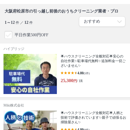
大阪府松原市の引っ越し前後のおうちクリーニング業者・プロ
1～12
12
件 ／
件
平日作業500円OFF
ハイブリッジ
🌟ハウスクリーニング全般対応🌟安心の
自社作業✨️駐車場代無料✨️追加料金一切ご
ざいません✨
4.80
(5件)
25,300
円
/ 1R
Miki株式会社
🌟ハウスクリーニング全般対応🌟人柄と
技術で評価されています✨親子で頑張るお
掃除屋さん✨
4.80
(9件)