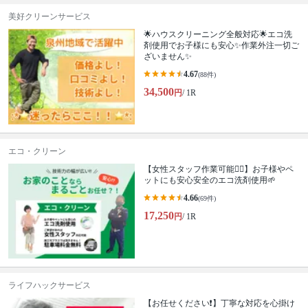
美好クリーンサービス
🌟ハウスクリーニング全般対応🌟エコ洗
剤使用でお子様にも安心✨作業外注一切ご
ざいません✨
4.67
(88件)
34,500
円
/ 1R
エコ・クリーン
【女性スタッフ作業可能🙆‍♀️】お子様やペ
ットにも安心安全のエコ洗剤使用🌱
4.66
(69件)
17,250
円
/ 1R
ライフハックサービス
【お任せください❗️】丁寧な対応を心掛け