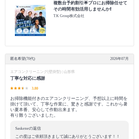
複数台予約割引🌟プロにお掃除任せて
その時間有効活用しませんか❗️
T.K Group株式会社
匿名希望(70代)
2026年07月
エアコンクリーニング(壁掛型) | 山形県
丁寧な対応に感謝
3.80
お掃除機能付きのエアコンクリーニング、予想以上に時間を
掛けて頂いて、丁寧な作業に、驚きと感謝です。これから暑
い夏本番、安心して作動出来ます。
有り難うございました。
Saskeneの返信
この度はご依頼頂きまして誠にありがとうございます！！