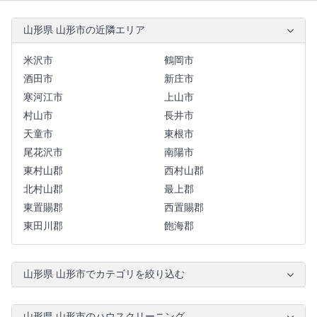
山形県 山形市の近隣エリア
米沢市
鶴岡市
酒田市
新庄市
寒河江市
上山市
村山市
長井市
天童市
東根市
尾花沢市
南陽市
東村山郡
西村山郡
北村山郡
最上郡
東置賜郡
西置賜郡
東田川郡
飽海郡
山形県 山形市でカテゴリを絞り込む
山形県 山形市のハウスクリーニング