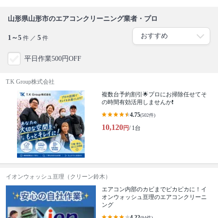
山形県山形市のエアコンクリーニング業者・プロ
1～5
5
件 ／
件
平日作業500円OFF
T.K Group株式会社
複数台予約割引🌟プロにお掃除任せてそ
の時間有効活用しませんか❗️
4.75
(502件)
10,120
円
/ 1台
イオンウォッシュ亘理（クリーン鈴木）
エアコン内部のカビまでピカピカに！イ
オンウォッシュ亘理のエアコンクリーニ
ング
4.22
(94件)