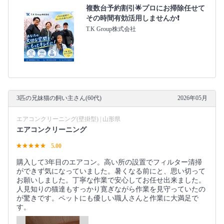
複数台予約割引🌟プロにお掃除任せて
その時間有効活用しませんか❗️
T.K Group株式会社
3匹の兄妹猫の飼い主さん(60代)
2026年05月
エアコンクリーニング(壁掛型) | 山形県
エアコンクリーニング
5.00
購入して3年目のエアコン。高い所の設置でフィルター清掃
ができず気になっていました。暑くなる前にと、思い切って
お願いしました。丁寧な作業で安心してお任せ出来ました。
人見知りの猫達もすっかり寛ぎながら作業を見守っていたの
が驚きです。ペットにも優しい職人さんと作業に大満足で
す。