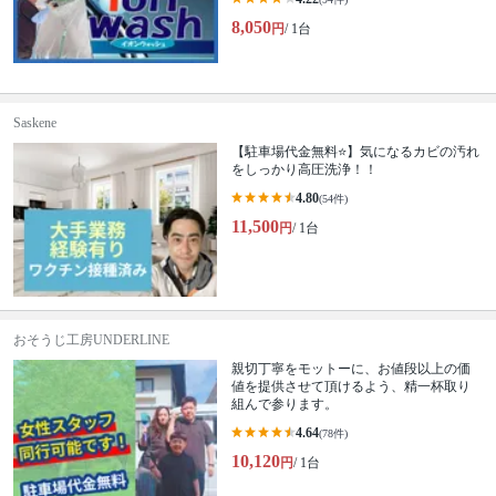
8,050
円
/ 1台
Saskene
【駐車場代金無料⭐️】気になるカビの汚れ
をしっかり高圧洗浄！！
4.80
(54件)
11,500
円
/ 1台
おそうじ工房UNDERLINE
親切丁寧をモットーに、お値段以上の価
値を提供させて頂けるよう、精一杯取り
組んで参ります。
4.64
(78件)
10,120
円
/ 1台