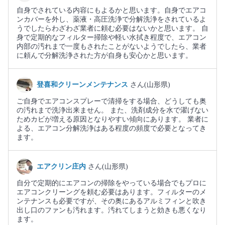
自身でされている内容にもよるかと思います。自身でエアコ
ンカバーを外し、薬液・高圧洗浄で分解洗浄をされているよ
うでしたらわざわざ業者に頼む必要はないかと思います。 自
身で定期的なフィルター掃除や軽い水拭き程度で、エアコン
内部の汚れまで一度もされたことがないようでしたら、業者
に頼んで分解洗浄された方が自身も安心かと思います。
登喜和クリーンメンテナンス
さん(山形県)
ご自身でエアコンスプレーで清掃をする場合、どうしても奥
の汚れまで洗浄出来ません。 また、洗剤成分を水で濯げない
ためカビが増える原因となりやすい傾向にあります。 業者に
よる、エアコン分解洗浄はある程度の頻度で必要となってき
ます。
エアクリン庄内
さん(山形県)
自分で定期的にエアコンの掃除をやっている場合でもプロに
エアコンクリーングを頼む必要はあります。フィルターのメ
ンテナンスも必要ですが、その奥にあるアルミフィンと吹き
出し口のファンも汚れます。汚れてしまうと効きも悪くなり
ます。