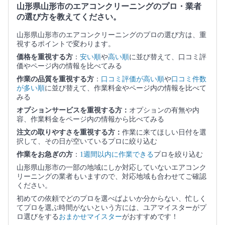
山形県山形市のエアコンクリーニングのプロ・業者
の選び方を教えてください。
山形県山形市のエアコンクリーニングのプロの選び方は、重
視するポイントで変わります。
価格を重視する方
：
安い順
や
高い順
に並び替えて、口コミ評
価やページ内の情報を比べてみる
作業の品質を重視する方
：
口コミ評価が高い順
や
口コミ件数
が多い順
に並び替えて、作業料金やページ内の情報を比べて
みる
オプションサービスを重視する方：
オプションの有無や内
容、作業料金をページ内の情報から比べてみる
注文の取りやすさを重視する方：
作業に来てほしい日付を選
択して、その日が空いているプロに絞り込む
作業をお急ぎの方
：
1週間以内に作業できる
プロを絞り込む
山形県山形市の一部の地域にしか対応していないエアコンク
リーニングの業者もいますので、対応地域も合わせてご確認
ください。
初めての依頼でどのプロを選べばよいか分からない、忙しく
てプロを選ぶ時間がないという方には、ユアマイスターがプ
ロ選びをする
おまかせマイスター
がおすすめです！