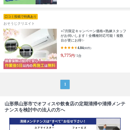
口コミ投稿で特典あり
おそうじクリエイト
⭐7月限定キャンペーン価格⭐熟練スタッフ
がお伺いします！全機種対応可能！複数
台が更にお得✨
4.84
(80件)
9,775
円
/ 1台
1
山形県山形市でオフィスや飲食店の定期清掃や清掃メンテ
ナンスを検討中の法人の方へ