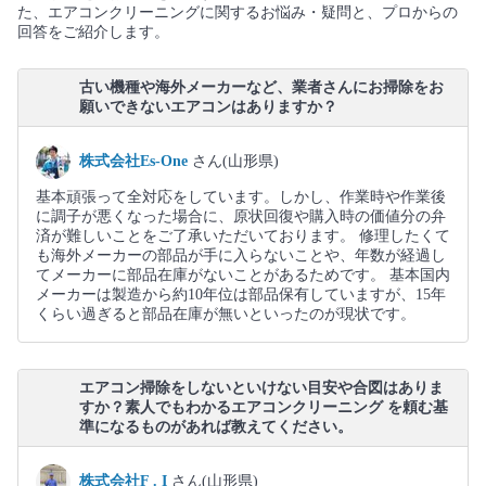
た、エアコンクリーニングに関するお悩み・疑問と、プロからの
回答をご紹介します。
古い機種や海外メーカーなど、業者さんにお掃除をお
願いできないエアコンはありますか？
株式会社Es-One
さん(山形県)
基本頑張って全対応をしています。しかし、作業時や作業後
に調子が悪くなった場合に、原状回復や購入時の価値分の弁
済が難しいことをご了承いただいております。 修理したくて
も海外メーカーの部品が手に入らないことや、年数が経過し
てメーカーに部品在庫がないことがあるためです。 基本国内
メーカーは製造から約10年位は部品保有していますが、15年
くらい過ぎると部品在庫が無いといったのが現状です。
エアコン掃除をしないといけない目安や合図はありま
すか？素人でもわかるエアコンクリーニング を頼む基
準になるものがあれば教えてください。
株式会社F . I
さん(山形県)