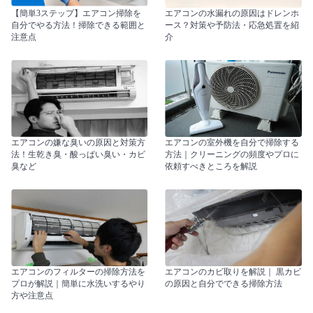
【簡単3ステップ】エアコン掃除を
エアコンの水漏れの原因はドレンホ
自分でやる方法！掃除できる範囲と
ース？対策や予防法・応急処置を紹
注意点
介
エアコンの嫌な臭いの原因と対策方
エアコンの室外機を自分で掃除する
法！生乾き臭・酸っぱい臭い・カビ
方法｜クリーニングの頻度やプロに
臭など
依頼すべきところを解説
エアコンのフィルターの掃除方法を
エアコンのカビ取りを解説｜ 黒カビ
プロが解説｜簡単に水洗いするやり
の原因と自分でできる掃除方法
方や注意点