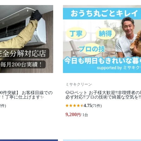
ミサキクリーン
00件突破】 お客様目線での
🐶🐱ペット お子様大歓迎‼️非喫煙者
す！丁寧に仕上げます✨
必ず対応‼️プロの技術で綺麗な空気を‼️
4.75
2件)
(71件)
9,200
円
/ 1台