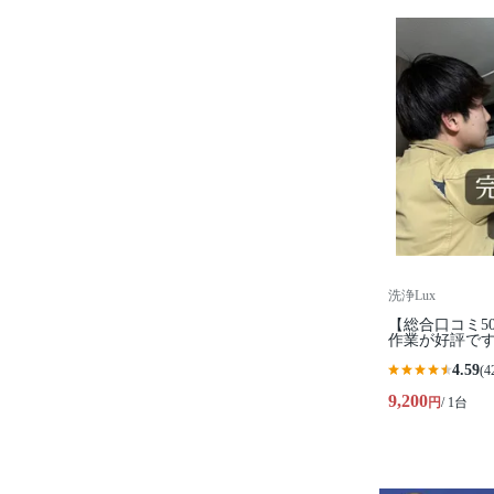
洗浄Lux
【総合口コミ5
作業が好評で
4.59
(4
9,200
円
/ 1台