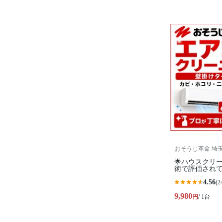
おそうじ革命 埼
🌟ハウスクリ
術で評価されて
4.56
(2
9,980
円
/ 1台