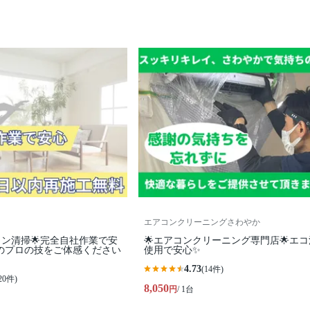
エアコンクリーニングさわやか
コン清掃🌟完全自社作業で安
🌟エアコンクリーニング専門店🌟エ
のプロの技をご体感ください
使用で安心✨
4.73
(14件)
20件)
8,050
円
/ 1台