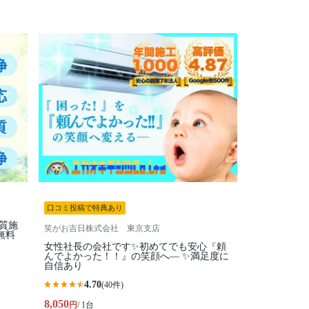
口コミ投稿で特典あり
品質施
笑がお吉日株式会社 東京支店
無料
女性社長の会社です✨初めてでも安心『頼
んでよかった！！』の笑顔へ— ✨満足度に
自信あり
4.70
(40件)
8,050
円
/ 1台