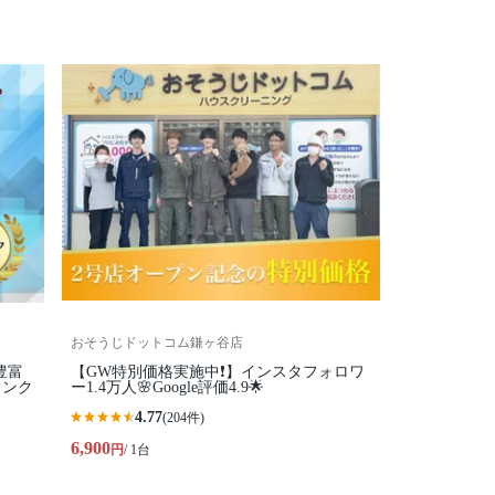
おそうじドットコム鎌ヶ谷店
豊富
【GW特別価格実施中❗️】インスタフォロワ
コンク
ー1.4万人🌸Google評価4.9🌟
4.77
(204件)
6,900
円
/ 1台