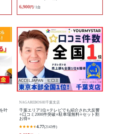
6,900
円
/ 1台
NAGAREBOSHI千葉支店
を叶
千葉エリア1位⭐テレビでも紹介され大反響
⭐️口コミ2000件突破⭐️駐車場無料⭐セット割
お得⭐
4.77
(2143件)