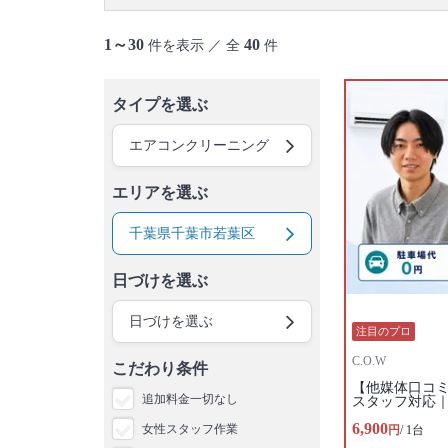
1～30
40
件を表示 ／ 全
件
タイプを選ぶ
エアコンクリーニング
エリアを選ぶ
千葉県千葉市若葉区
日づけを選ぶ
日づけを選ぶ
注目のプロ
C.O.W
こだわり条件
【他媒体口コミ
追加料金一切なし
スタッフ対応｜
6,900
女性スタッフ作業
円
/ 1台