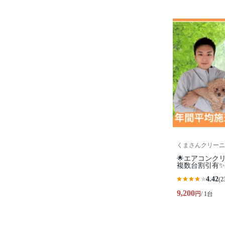
くまさんクリーニ
🌟エアコンクリ
複数台割引有✨
4.42
(2
9,200
円
/ 1台