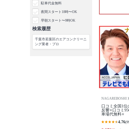
駐車代金無料
夜間スタート18時〜OK
早朝スタート〜9時OK
検索履歴
千葉市若葉区のエアコンクリーニ
ング業者・プロ
NAGAREBOSHI
口コミ全国1位
反響⭐口コミ9
車場代無料⭐
4.76
(9