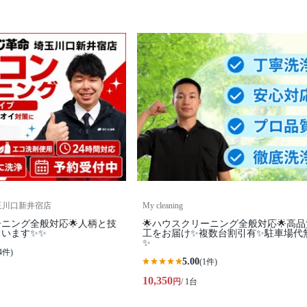
玉川口新井宿店
My cleaning
ーニング全般対応🌟人柄と技
🌟ハウスクリーニング全般対応🌟高
います✨✨
工をお届け✨複数台割引有✨駐車場代
✨
4件)
5.00
(1件)
10,350
円
/ 1台