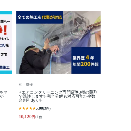
和・風掃
マ
⭐️エアコンクリーニング専門店🌟3種の薬剤
が
で洗浄します✨完全分解も対応可能✨複数
台割引あり✨
5.00
(3件)
10,120
円
/ 1台