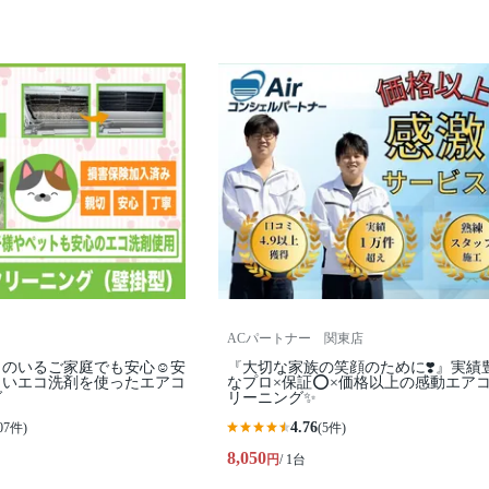
ACパートナー 関東店
のいるご家庭でも安心☺️安
『大切な家族の笑顔のために❣️』実績
しいエコ洗剤を使ったエアコ
なプロ×保証⭕️×価格以上の感動エア
グ
リーニング✨
4.76
07件)
(5件)
8,050
円
/ 1台