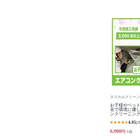
タスカルクリーン
お子様やペット
全で環境に優
ンクリーニン
4.85
(2
6,900
円
/ 1台