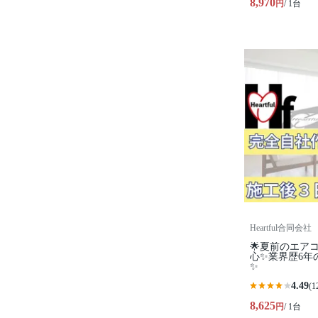
8,970
円
/ 1台
Heartful合同会社
🌟夏前のエア
心✨業界歴6年
✨
4.49
(1
8,625
円
/ 1台