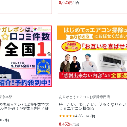
8,625
円
/ 1台
 東京本部
ありがとうエアコンお掃除専門店
の実績⭐テレビ出演多数で大
得したい、楽したい、明るくなりたい
500件突破！⭐複数台割引⭐駐
えるエアコン掃除☆
4.86
(6145件)
917件)
8,452
円
/ 1台