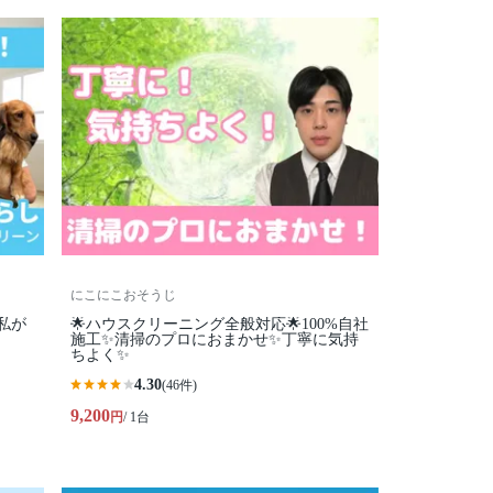
にこにこおそうじ
の私が
🌟ハウスクリーニング全般対応🌟100%自社
施工✨清掃のプロにおまかせ✨丁寧に気持
ちよく✨
4.30
(46件)
9,200
円
/ 1台