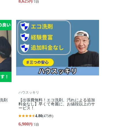
8,625
円
/ 1台
ハウスッキリ
コ洗剤
【出張費無料！エコ洗剤、汚れによる追加
料金なし】早くて奇麗に、お値段以上のサ
ービス！
4.80
(475件)
6,900
円
/ 1台