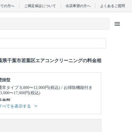
めての方へ
ご満足保証について
出店希望の方へ
よくあるご質問
menu
葉県千葉市若葉区エアコンクリーニングの料金相
壁掛型
通常タイプ 8,000〜12,000円(税込)
お掃除機能付き
13,000〜17,000円(税込)
天井型
すべてを表示する
天井埋め込み型1方向 23,000〜27,000円(税込)
天井
埋め込み型2方向 25,000〜29,000円(税込)
天井埋め
込み型4方向 24,000〜28,000円(税込)
天井吊り型
23,000〜27,000円(税込)