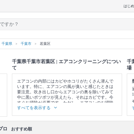
はじ
千葉県
千葉市
若葉区
千葉県千葉市若葉区 | エアコンクリーニングについ
千
て
場
エアコンの内部にはカビやホコリがたくさん潜んで
います。特に、エアコンの風が臭いと感じたときは
要注意。吹き出し口からエアコンの奥を除いてみて
中に黒いポツポツが見えたら、それはカビです。今
すぐお掃除が必要です。ただし、エアコンのお掃除
すべてを表示する
はフィルターをキレイにして終わりではありませ
ん。内部にあるフィンやファンという部品についた
カビやホコリまでキレイにしないと意味がありませ
ん。そこで、自分のお掃除ではなかなか落としきれ
プロ
おすすめ順
ない、エアコンの奥に溜まった汚れまで、徹底的に