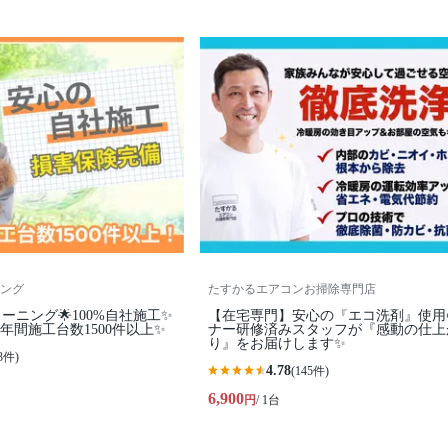
ング
たすかるエアコンお掃除専門店
ーニング🌟100%自社施工✨
【在宅専門】安心の『エコ洗剤』使用
年間施工台数1500件以上✨
ナー研修済みスタッフが『感動の仕上
り』をお届けします✨
3件)
4.78
(145件)
6,900
円
/ 1台