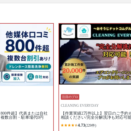
洗浄してくれるのが、プロのエアコンクリーニング
です。エアコンを分解、専用の洗剤と高圧洗浄機
で、隠れた汚れもキレイに落とせるのがプロのエア
コンクリーニングの特徴。1～2年に1回ほどの頻度で
プロにエアコンクリーニングを依頼するのがおすす
めです。たくさんのエアコンクリーニングのプロの
中から、あなたの条件にあったプロに出会ってくだ
さい。口コミ・写真・日程・料金からあなたにあっ
たプロがきっと見つかります。
▼表示価格に含まれるエアコンクリーニングの作業
範囲
エアコン内部の高圧洗浄 / 外装カバー / フィン（熱交
換器） / ファン / フィルター / ドレンパン / 作業場所
の簡易清掃 / 業務用タイプと家庭用タイプは共通料金
口コミ
もご参照ください。
※本ページでは一部プロモーションを含む場合があ
ります。
注目のプロ
CLEANING EVERYDAY
800件超】代表または自社
【作業実績2万件以上】翌日のご予約
複数台割・駐車場代0円
相談ください/完全分解洗浄も対応可
4.73
(229件)