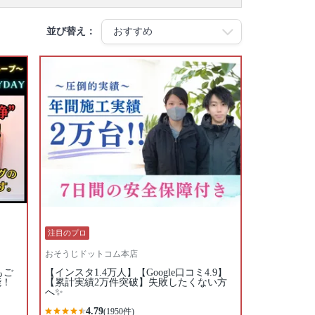
並び替え：
注目のプロ
おそうじドットコム本店
もご
【インスタ1.4万人】【Google口コミ4.9】
能！
【累計実績2万件突破】失敗したくない方
へ✨
4.79
(1950件)