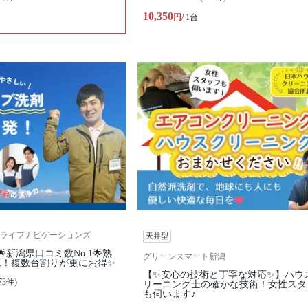
10,350
円
/ 1台
ライフナビゲーションズ
天井型
🌟新潟県口コミ数No.1🌟熟
グリーンスマート新潟
工！複数台割りが更にお得✨
【✨安心の技術と丁寧な対応✨】ハウ
73件)
リーニング士の確かな技術！女性スタ
も伺います♪