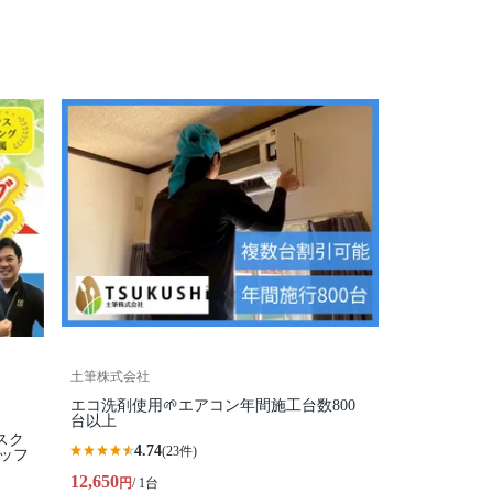
土筆株式会社
エコ洗剤使用🌱エアコン年間施工台数800
台以上
スク
4.74
(23件)
ッフ
12,650
円
/ 1台