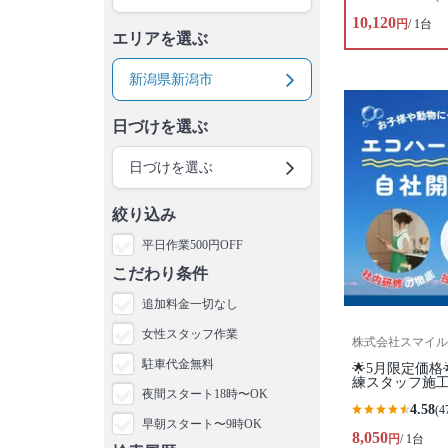
10,120
円
/ 1台
エリアを選ぶ
新潟県新潟市
日づけを選ぶ
日づけを選ぶ
絞り込み
平日作業500円OFF
こだわり条件
追加料金一切なし
女性スタッフ作業
株式会社スマイル
駐車代金無料
🌟5月限定価格
練スタッフ施
夜間スタート18時〜OK
4.58
(4
早朝スタート〜9時OK
8,050
円
/ 1台