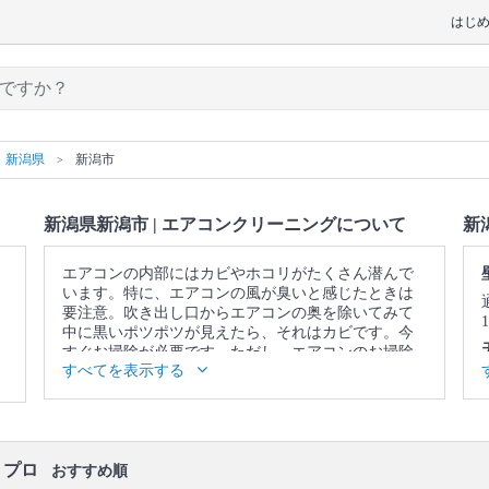
はじ
新潟県
新潟市
新潟県新潟市 | エアコンクリーニングについて
新
エアコンの内部にはカビやホコリがたくさん潜んで
います。特に、エアコンの風が臭いと感じたときは
要注意。吹き出し口からエアコンの奥を除いてみて
中に黒いポツポツが見えたら、それはカビです。今
すぐお掃除が必要です。ただし、エアコンのお掃除
すべてを表示する
はフィルターをキレイにして終わりではありませ
ん。内部にあるフィンやファンという部品についた
カビやホコリまでキレイにしないと意味がありませ
ん。そこで、自分のお掃除ではなかなか落としきれ
ない、エアコンの奥に溜まった汚れまで、徹底的に
・プロ
洗浄してくれるのが、プロのエアコンクリーニング
おすすめ順