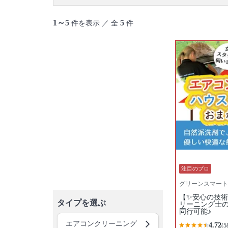
1～5
5
件を表示 ／ 全
件
注目のプロ
グリーンスマート
【✨安心の技
タイプを選ぶ
リーニング士
同行可能♪
エアコンクリーニング
4.72
(5