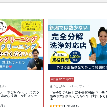
です。エアコンを分解、専用の洗剤と高圧洗浄機
で、隠れた汚れもキレイに落とせるのがプロのエア
コンクリーニングの特徴。1～2年に1回ほどの頻度で
プロにエアコンクリーニングを依頼するのがおすす
めです。たくさんのエアコンクリーニングのプロの
中から、あなたの条件にあったプロに出会ってくだ
さい。口コミ・写真・日程・料金からあなたにあっ
たプロがきっと見つかります。
▼表示価格に含まれるエアコンクリーニングの作業
範囲
エアコン内部の高圧洗浄 / 外装カバー / フィン（熱交
換器） / ファン / フィルター / ドレンパン / 作業場所
の簡易清掃 / 業務用タイプと家庭用タイプは共通料金
口コミ
もご参照ください。
※本ページでは一部プロモーションを含む場合があ
ります。
平日作業500円OFF
新潟
株式会社M'sエンタープライズ
術と丁寧な対応✨】ハウスク
【⭐️優良店舗⭐️】完全分解可能で、安
の確かな技術！女性スタッフ
術☘️複数台割りがお得✨平日割引きも
🌟
8件)
4.70
(518件)