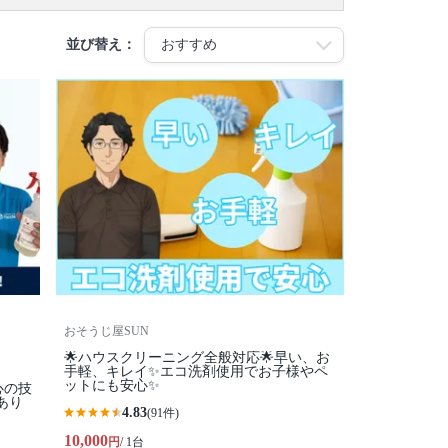
並び替え：
おそうじ屋SUN
🌟ハウスクリーニング全般対応🌟早い、お
手軽、キレイ✨エコ洗剤使用でお子様やペ
ットにも安心✨
心の技
あり
4.83
(91件)
10,000
円
/ 1台