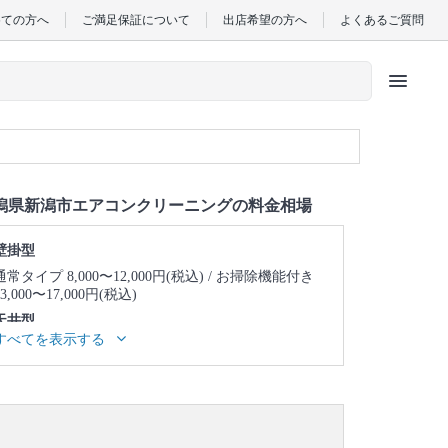
めての方へ
ご満足保証について
出店希望の方へ
よくあるご質問
menu
潟県新潟市エアコンクリーニングの料金相場
壁掛型
通常タイプ 8,000〜12,000円(税込)
お掃除機能付き
13,000〜17,000円(税込)
天井型
すべてを表示する
天井埋め込み型1方向 23,000〜27,000円(税込)
天井
埋め込み型2方向 25,000〜29,000円(税込)
天井埋め
込み型4方向 24,000〜28,000円(税込)
天井吊り型
23,000〜27,000円(税込)