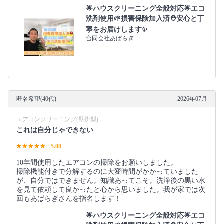
🌟ハウスクリーニング全般対応🌟エコ
洗剤使用🌱損害保険加入済⛑️安心と丁
寧をお届けします✨
合同会社あぱらぎ
匿名希望(40代)
2026年07月
エアコンクリーニング(壁掛型)
これは自分じゃできない
5.00
10年間使用したエアコンの掃除をお願いしました。
掃除機能付きで分解するのに大変時間がかかっていました
が、自分ではできません。知識あってこそ。洗浄後の黒い水
を見て依頼して良かったと心から思いました。我が家では次
回もあぱらぎさんを指名します！
🌟ハウスクリーニング全般対応🌟エコ