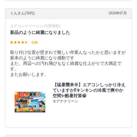
くんさん(50代)
2026年07月
エアコンクリーニング(壁掛型)
新品のように綺麗になりました
4.80
取り付け位置が壁ぎわで難しい作業んなったかと思いますが
新本のように綺麗になり感動です
また、周辺への汚れ飛びもなく綺麗な仕上がりで大満足で
す。
またお願いします。
【猛暑襲来🌞】エアコンしっかり冷え
ていますか⁉️キンキンの冷風で爽やか
空間✨️酷暑対策😁
モアナクリーン