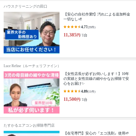
ハウスクリーニングの田口
【安心の自社作業❗️】汚れによる追加料金
一切なし⭐️❗️
4.77
(29件)
11,385
円
/ 1台
Luce Refine（ルーチェリファイン）
【女性店長が必ずお伺いします！】10年
の実績と女性目線の細やかなお掃除で安
心をお届け✨
4.89
(11件)
11,500
円
/ 1台
たすかるエアコンお掃除専門店
【在宅専門】安心の『エコ洗剤』使用🌱