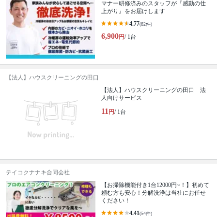
マナー研修済みのスタッフが『感動の仕
上がり』をお届けします
4.77
(82件)
6,900
円
/ 1台
【法人】ハウスクリーニングの田口
【法人】ハウスクリーニングの田口 法
人向けサービス
11
円
/ 1台
テイコクナナキ合同会社
【お掃除機能付き1台12000円~！】初めて
頼む方も安心！分解洗浄は当社にお任せ
ください！
4.41
(54件)