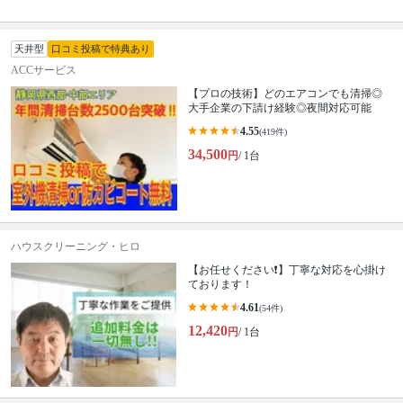
天井型
口コミ投稿で特典あり
ACCサービス
【プロの技術】どのエアコンでも清掃◎
大手企業の下請け経験◎夜間対応可能
4.55
(419件)
34,500
円
/ 1台
ハウスクリーニング・ヒロ
【お任せください❗️】丁寧な対応を心掛け
ております！
4.61
(54件)
12,420
円
/ 1台