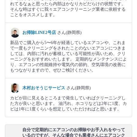
れてるなぁと思ったら内部はかなりカビだらけの状態です。
そんな時はすぐに我々エアコンクリーニング業者に依頼する
ことをオススメします。
お掃除LINE2号店
さん(静岡県)
新品でご購入から5〜6年が経過しているエアコンや、これま
で一度もクリーニングをされたことのないエアコンにつきま
しては、内部に汚れが蓄積している可能性が高いため、クリ
ーニングをおすすめいたします。 定期的なメンテナンスによ
り、エアコンの性能維持や電気代の節約、空気環境の改善に
もつながりますので、ぜひご検討ください。
木村おそうじサービス
さん(静岡県)
カビが目に見えるところまで発生していればクリーニングし
た方が良いと思います。 油汚れ、ホコリなどは2年に1度、カ
ビは1年に1度くらいを想定していただければと思います。
自分で定期的にエアコンのお掃除やお手入れをやって
いるのですが、そんな場合でも業者さんにエアコンク