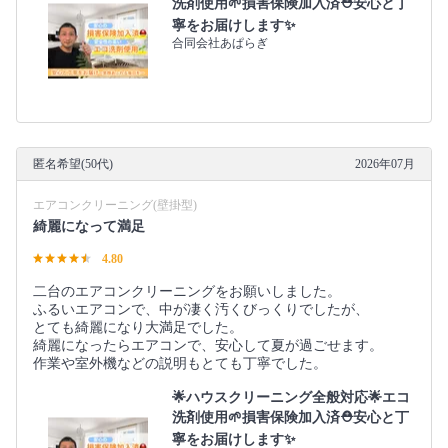
洗剤使用🌱損害保険加入済⛑️安心と丁
寧をお届けします✨
合同会社あぱらぎ
匿名希望(50代)
2026年07月
エアコンクリーニング(壁掛型)
綺麗になって満足
4.80
二台のエアコンクリーニングをお願いしました。
ふるいエアコンで、中が凄く汚くびっくりでしたが、
とても綺麗になり大満足でした。
綺麗になったらエアコンで、安心して夏が過ごせます。
作業や室外機などの説明もとても丁寧でした。
🌟ハウスクリーニング全般対応🌟エコ
洗剤使用🌱損害保険加入済⛑️安心と丁
寧をお届けします✨