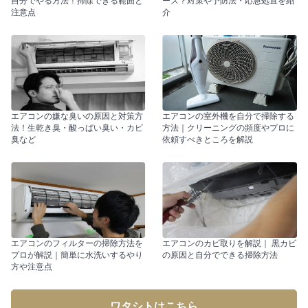
自分でやる方法！掃除できる範囲と
ース？対策や予防法・応急処置を紹
注意点
介
エアコンの嫌な臭いの原因と対策方
エアコンの室外機を自分で掃除する
法！生乾き臭・酸っぱい臭い・カビ
方法｜クリーニングの頻度やプロに
臭など
依頼すべきところを解説
エアコンのフィルターの掃除方法を
エアコンのカビ取りを解説｜ 黒カビ
プロが解説｜簡単に水洗いするやり
の原因と自分でできる掃除方法
方や注意点
ワタシトはこちら