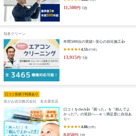
11,500
円
/ 1台
知多クリーン
年間5000台の実績✨安心の自社施工👍
4.53
(475件)
13,915
円
/ 1台
口コミ投稿で特典あり
笑がお吉日株式会社 名古屋支店
口コミをcheck👍『困った』を『頼んでよ
かった!!』の笑顔へ—☺︎ ✨満足度に自信あ
り✨
4.88
(22件)
8,050
円
/ 1台