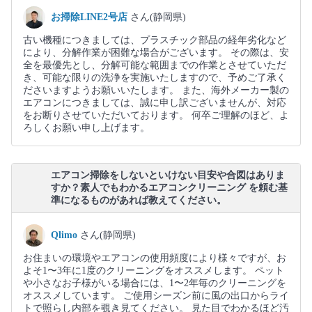
お掃除LINE2号店
さん(静岡県)
古い機種につきましては、プラスチック部品の経年劣化など
により、分解作業が困難な場合がございます。 その際は、安
全を最優先とし、分解可能な範囲までの作業とさせていただ
き、可能な限りの洗浄を実施いたしますので、予めご了承く
ださいますようお願いいたします。 また、海外メーカー製の
エアコンにつきましては、誠に申し訳ございませんが、対応
をお断りさせていただいております。 何卒ご理解のほど、よ
ろしくお願い申し上げます。
エアコン掃除をしないといけない目安や合図はありま
すか？素人でもわかるエアコンクリーニング を頼む基
準になるものがあれば教えてください。
Qlimo
さん(静岡県)
お住まいの環境やエアコンの使用頻度により様々ですが、お
よそ1〜3年に1度のクリーニングをオススメします。 ペット
や小さなお子様がいる場合には、1〜2年毎のクリーニングを
オススメしています。 ご使用シーズン前に風の出口からライ
トで照らし内部を覗き見てください。 見た目でわかるほど汚