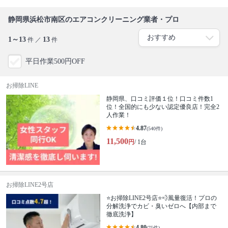
静岡県浜松市南区のエアコンクリーニング業者・プロ
1～13
13
件 ／
件
平日作業500円OFF
お掃除LINE
静岡県、口コミ評価１位！口コミ件数1
位！全国的にも少ない認定優良店！完全2
人作業！
4.87
(540件)
11,500
円
/ 1台
お掃除LINE2号店
⭐️お掃除LINE2号店⭐️💨風量復活！プロの
分解洗浄でカビ・臭いゼロへ【内部まで
徹底洗浄】
4.80
(75件)