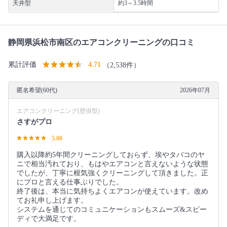
天井型
約3～3.5時間
静岡県浜松市南区のエアコンクリーニングの口コミ
累計評価
4.71
（2,538件）
匿名希望(60代)
2026年07月
エアコンクリーニング(壁掛型)
さすがプロ
5.00
購入以降約5年間クリーニングしておらず、埃やタバコのヤ
ニで相当汚れており、もはやエアコンと言えないような状態
でしたが、丁寧に根気強くクリーニングして頂きました。正
にプロと言える仕事ぶりでした。
終了後は、本当に気持ちよくエアコンが使えています。改め
てお礼申し上げます。
システムを通じてのコミュニケーションもスムーズ&スピー
ディで大満足です。