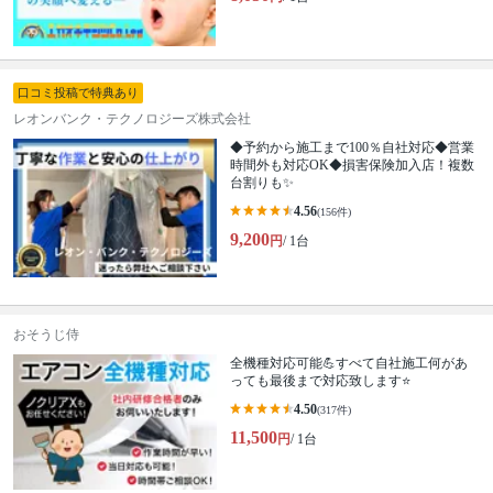
口コミ投稿で特典あり
レオンバンク・テクノロジーズ株式会社
◆予約から施工まで100％自社対応◆営業
時間外も対応OK◆損害保険加入店！複数
台割りも✨
4.56
(156件)
9,200
円
/ 1台
おそうじ侍
全機種対応可能💪すべて自社施工何があ
っても最後まで対応致します⭐
4.50
(317件)
11,500
円
/ 1台