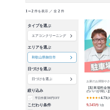
1～2
2
件を表示 ／ 全
件
タイプを選ぶ
エアコンクリーニング
エリアを選ぶ
和歌山県御坊市
日づけを選ぶ
日づけを選ぶ
お家のお掃除やさ
【駐車場料金無
絞り込み
のパパが伺いま
4.73
平日作業500円OFF
(2
9,545
こだわり条件
円
/ 1台