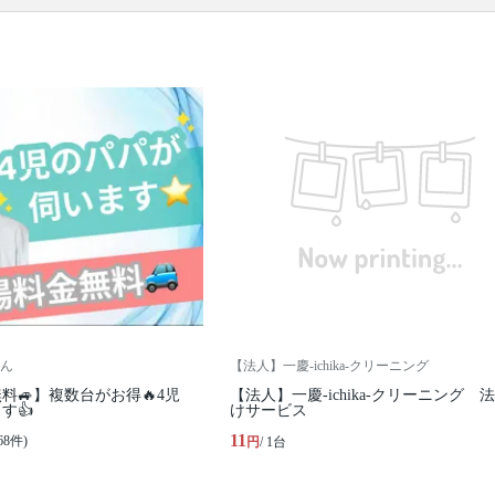
です。エアコンを分解、専用の洗剤と高圧洗浄機
で、隠れた汚れもキレイに落とせるのがプロのエア
コンクリーニングの特徴。1～2年に1回ほどの頻度で
プロにエアコンクリーニングを依頼するのがおすす
めです。たくさんのエアコンクリーニングのプロの
中から、あなたの条件にあったプロに出会ってくだ
さい。口コミ・写真・日程・料金からあなたにあっ
たプロがきっと見つかります。
▼表示価格に含まれるエアコンクリーニングの作業
範囲
エアコン内部の高圧洗浄 / 外装カバー / フィン（熱交
換器） / ファン / フィルター / ドレンパン / 作業場所
の簡易清掃 / 業務用タイプと家庭用タイプは共通料金
口コミ
もご参照ください。
※本ページでは一部プロモーションを含む場合があ
ります。
ん
【法人】一慶-ichika-クリーニング
料🚙】複数台がお得🔥4児
【法人】一慶-ichika-クリーニング 
す👍
けサービス
11
68件)
円
/ 1台