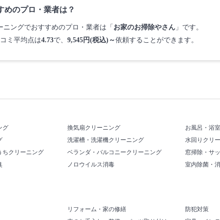
すめのプロ・業者は？
クリーニングでおすすめのプロ・業者は「
お家のお掃除やさん
」です。
コミ平均点は
4.73
で、
9,545円(税込)～
依頼することができます。
ング
換気扇クリーニング
お風呂・浴
グ
洗濯槽・洗濯機クリーニング
水回りクリ
うちクリーニング
ベランダ・バルコニークリーニング
窓掃除・サ
臭
ノロウイルス消毒
室内除菌・
リフォーム・家の修繕
防犯対策