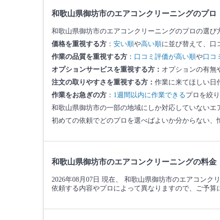
和歌山県御坊市のエアコンクリーニングのプロ
和歌山県御坊市のエアコンクリーニングのプロの選び
価格を重視する方
：
安い順
や
高い順
に並び替えて、口
作業の品質を重視する方
：
口コミ評価が高い順
や
口コ
オプションサービスを重視する方：
オプションの有無
注文の取りやすさを重視する方：
作業に来てほしい日
作業をお急ぎの方
：
1週間以内に作業できる
プロを絞り
和歌山県御坊市の一部の地域にしか対応していないエ
初めての依頼でどのプロを選べばよいか分からない、
和歌山県御坊市のエアコンクリーニングの料金
2026年08月07日 現在、 和歌山県御坊市のエアコン
依頼する内容やプロによって異なりますので、ご予算