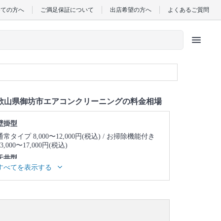
めての方へ
ご満足保証について
出店希望の方へ
よくあるご質問
menu
歌山県御坊市エアコンクリーニングの料金相場
壁掛型
通常タイプ 8,000〜12,000円(税込)
お掃除機能付き
13,000〜17,000円(税込)
天井型
すべてを表示する
天井埋め込み型1方向 23,000〜27,000円(税込)
天井
埋め込み型2方向 25,000〜29,000円(税込)
天井埋め
込み型4方向 24,000〜28,000円(税込)
天井吊り型
23,000〜27,000円(税込)