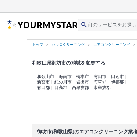
search
トップ
ハウスクリーニング
エアコンクリーニング
和歌山県御坊市の地域を変更する
和歌山市
海南市
橋本市
有田市
田辺市
新宮市
紀の川市
岩出市
海草郡
伊都郡
有田郡
日高郡
西牟婁郡
東牟婁郡
御坊市(和歌山県)のエアコンクリーニング業