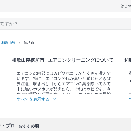
はじ
和歌山県
御坊市
和歌山県御坊市 | エアコンクリーニングについて
和
エアコンの内部にはカビやホコリがたくさん潜んで
います。特に、エアコンの風が臭いと感じたときは
要注意。吹き出し口からエアコンの奥を除いてみて
中に黒いポツポツが見えたら、それはカビです。今
すぐお掃除が必要です。ただし、エアコンのお掃除
すべてを表示する
はフィルターをキレイにして終わりではありませ
ん。内部にあるフィンやファンという部品についた
カビやホコリまでキレイにしないと意味がありませ
ん。そこで、自分のお掃除ではなかなか落としきれ
ない、エアコンの奥に溜まった汚れまで、徹底的に
者・プロ
洗浄してくれるのが、プロのエアコンクリーニング
おすすめ順