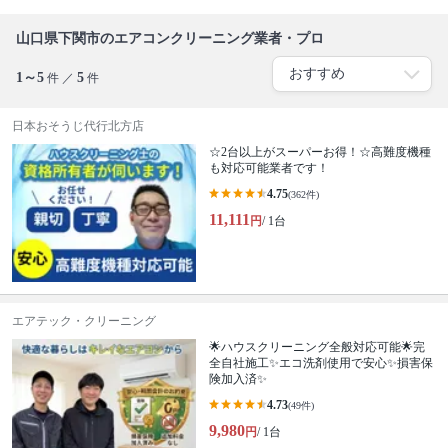
山口県下関市のエアコンクリーニング業者・プロ
1～5
5
件 ／
件
日本おそうじ代行北方店
☆2台以上がスーパーお得！☆高難度機種
も対応可能業者です！
4.75
(362件)
11,111
円
/ 1台
エアテック・クリーニング
🌟ハウスクリーニング全般対応可能🌟完
全自社施工✨エコ洗剤使用で安心✨損害保
険加入済✨
4.73
(49件)
9,980
円
/ 1台