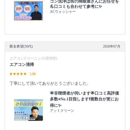
コン洗浄は街の掃除屋さんにお任せを
💪口コミも合わせて参考に✨
ACウォッシャー
匿名希望(50代)
2026年07月
エアコンクリーニング(壁掛型)
エアコン清掃
5.00
丁寧にして頂いてありがとうございました。
🌟非喫煙者が伺います🌟口コミ高評価
多数⭐︎No.1目指します❗複数台が更にお
得に✨
アットクリーン