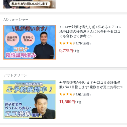
ACウォッシャー
⭐コロナ対策は当たり前⭐悩めるエアコン
洗浄は街の掃除屋さんにお任せを💪口コ
ミも合わせて参考に✨
4.76
(189件)
9,775
円
/ 1台
アットクリーン
🌟非喫煙者が伺います🌟口コミ高評価多
数⭐︎No.1目指します❗複数台が更にお得に✨
4.61
(155件)
11,500
円
/ 1台