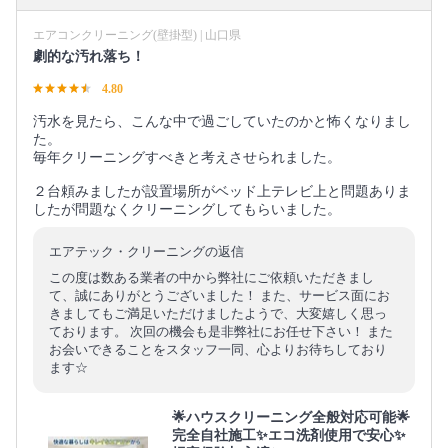
エアコンクリーニング(壁掛型) | 山口県
劇的な汚れ落ち！
4.80
汚水を見たら、こんな中で過ごしていたのかと怖くなりまし
た。
毎年クリーニングすべきと考えさせられました。
２台頼みましたが設置場所がベッド上テレビ上と問題ありま
したが問題なくクリーニングしてもらいました。
エアテック・クリーニングの返信
この度は数ある業者の中から弊社にご依頼いただきまし
て、誠にありがとうございました！ また、サービス面にお
きましてもご満足いただけましたようで、大変嬉しく思っ
ております。 次回の機会も是非弊社にお任せ下さい！ また
お会いできることをスタッフ一同、心よりお待ちしており
ます☆
🌟ハウスクリーニング全般対応可能🌟
完全自社施工✨エコ洗剤使用で安心✨