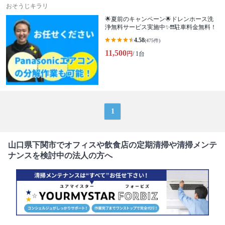
おそうじキラリ
🌟夏前のキャンペーン🌟ドレンホース洗
浄無料サービス実施中✨❗️❗️駐車料金無料！
4.58
(475件)
11,500
円
/ 1台
1
山口県下関市でオフィスや飲食店の定期清掃や清掃メンテ
ナンスを検討中の法人の方へ