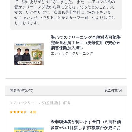
て、誠にありがとうございました。 また、エアコンの風の
音がクリーニング後から気にならなくなったとのこと、大
変嬉しいかぎりです。 次回も是非弊社にご依頼下さいま
せ！ またお会いできることをスタッフ一同、心よりお待ち
しております。
🌟ハウスクリーニング全般対応可能🌟
完全自社施工✨エコ洗剤使用で安心✨
損害保険加入済✨
エアテック・クリーニング
匿名希望(50代)
2026年07月
エアコンクリーニング(壁掛型) | 山口県
4.80
🌟非喫煙者が伺います🌟口コミ高評価
多数⭐︎No.1目指します❗複数台が更にお