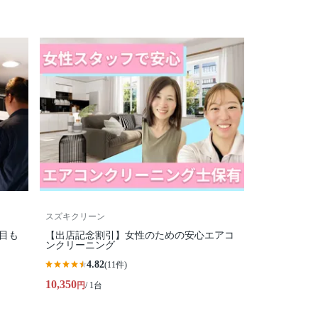
スズキクリーン
目も
【出店記念割引】女性のための安心エアコ
ンクリーニング
4.82
(11件)
10,350
円
/ 1台