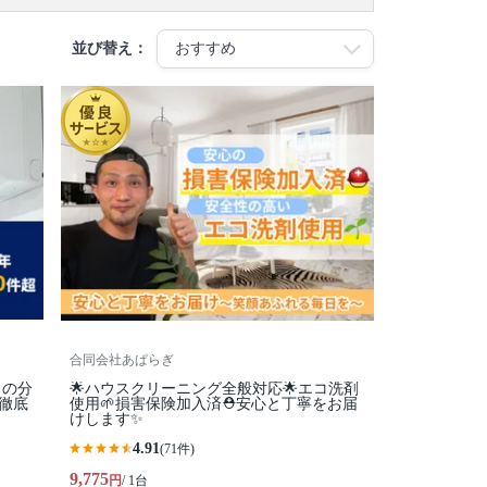
並び替え：
合同会社あぱらぎ
ロの分
🌟ハウスクリーニング全般対応🌟エコ洗剤
徹底
使用🌱損害保険加入済⛑️安心と丁寧をお届
けします✨
4.91
(71件)
9,775
円
/ 1台