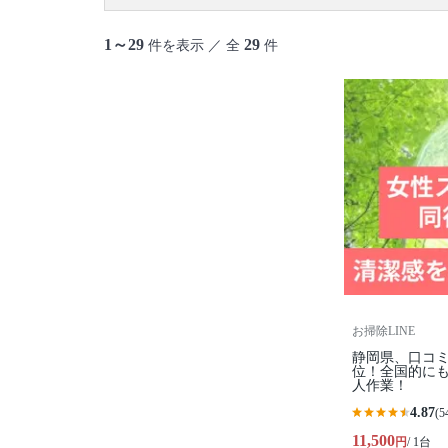
1～29
29
件を表示 ／ 全
件
お掃除LINE
静岡県、口コミ
位！全国的にも
人作業！
4.87
(5
11,500
円
/ 1台