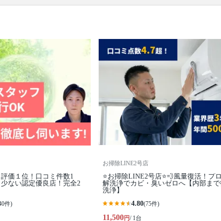
です。エアコンを分解、専用の洗剤と高圧洗浄機
で、隠れた汚れもキレイに落とせるのがプロのエア
コンクリーニングの特徴。1～2年に1回ほどの頻度で
プロにエアコンクリーニングを依頼するのがおすす
めです。たくさんのエアコンクリーニングのプロの
中から、あなたの条件にあったプロに出会ってくだ
さい。口コミ・写真・日程・料金からあなたにあっ
たプロがきっと見つかります。
▼表示価格に含まれるエアコンクリーニングの作業
範囲
エアコン内部の高圧洗浄 / 外装カバー / フィン（熱交
換器） / ファン / フィルター / ドレンパン / 作業場所
の簡易清掃 / 業務用タイプと家庭用タイプは共通料金
口コミ
もご参照ください。
※本ページでは一部プロモーションを含む場合があ
ります。
お掃除LINE2号店
評価１位！口コミ件数1
⭐️お掃除LINE2号店⭐️💨風量復活！プ
少ない認定優良店！完全2
解洗浄でカビ・臭いゼロへ【内部まで
洗浄】
4.80
40件)
(75件)
11,500
円
/ 1台