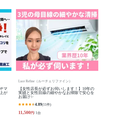
Luce Refine（ルーチェリファイン）
マ
【女性店長が必ずお伺いします！】10年の
上が
実績と女性目線の細やかなお掃除で安心を
お届け✨
4.89
(11件)
11,500
円
/ 1台