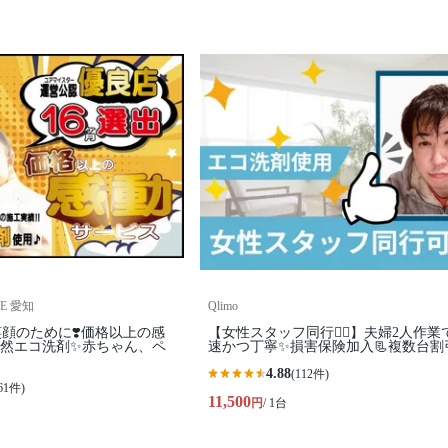
E 愛知
Qlimo
顔のために❣️価格以上の感
【女性スタッフ同行🙆‍♀️】夫婦2人作業
天然エコ洗剤✨赤ちゃん、ペ
速かつ丁寧✨️損害保険加入📃複数台割引
4.88
(112件)
61件)
11,500
円
/ 1台