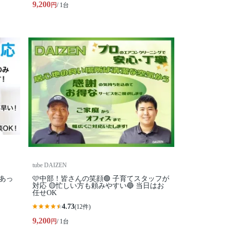
9,200
円
/ 1台
tube DAIZEN
あっ
🩷中部！皆さんの笑顔🟢 子育てスタッフが
対応 🟡忙しい方も頼みやすい🔵 当日はお
任せOK
4.73
(12件)
9,200
円
/ 1台