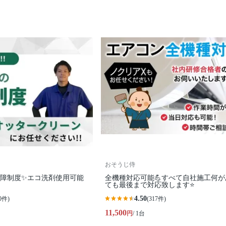
おそうじ侍
保障制度✨エコ洗剤使用可能
全機種対応可能💪すべて自社施工何が
ても最後まで対応致します⭐
4.50
0件)
(317件)
11,500
円
/ 1台