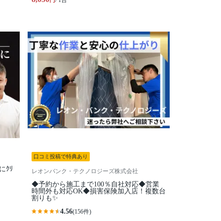
円
/ 1台
口コミ投稿で特典あり
にｸﾘ
レオンバンク・テクノロジーズ株式会社
◆予約から施工まで100％自社対応◆営業
時間外も対応OK◆損害保険加入店！複数台
割りも✨
4.56
(156件)