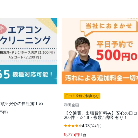
口コミ投稿で特典あり
実績✨安心の自社施工👍
和田企画
75件)
【交通費、出張費無料🚗】安心の口コ
200件・☆4.8・複数台割引有り！
4.78
(324件)
9,775
円
/ 1台