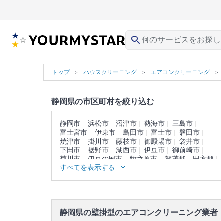
search
トップ
ハウスクリーニング
エアコンクリーニング
静岡県の市区町村を絞り込む
静岡市
浜松市
沼津市
熱海市
三島市
富士宮市
伊東市
島田市
富士市
磐田市
焼津市
掛川市
藤枝市
御殿場市
袋井市
下田市
裾野市
湖西市
伊豆市
御前崎市
菊川市
伊豆の国市
牧之原市
賀茂郡
田方郡
すべてを表示する
駿東郡
榛原郡
周智郡
静岡県の壁掛型のエアコンクリーニング業者