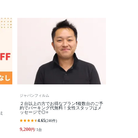
ジャパンフィルム
２台以上の方でお得なプラン❗️複数台のご予
約でパーキング代無料！女性スタッフはメ
ッセージで◎⭐️
ミ
4.65
(246件)
9,200
円
/ 1台