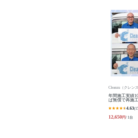
Cleanzu（クレン
年間施工実績1
ば無償で再施
4.63
(1
12,650
円
/ 1台