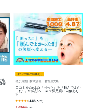
口コミ投稿で特典あり
で迅
笑がお吉日株式会社 名古屋支店
🉐
口コミをcheck👍『困った』を『頼んでよか
った!!』の笑顔へ—☺︎ ✨満足度に自信あり
✨
4.88
(22件)
8,050