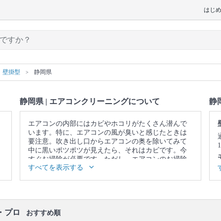
はじ
壁掛型
静岡県
静岡県 | エアコンクリーニングについて
静
エアコンの内部にはカビやホコリがたくさん潜んで
います。特に、エアコンの風が臭いと感じたときは
要注意。吹き出し口からエアコンの奥を除いてみて
中に黒いポツポツが見えたら、それはカビです。今
すぐお掃除が必要です。ただし、エアコンのお掃除
すべてを表示する
はフィルターをキレイにして終わりではありませ
ん。内部にあるフィンやファンという部品についた
カビやホコリまでキレイにしないと意味がありませ
ん。そこで、自分のお掃除ではなかなか落としきれ
ない、エアコンの奥に溜まった汚れまで、徹底的に
・プロ
洗浄してくれるのが、プロのエアコンクリーニング
おすすめ順