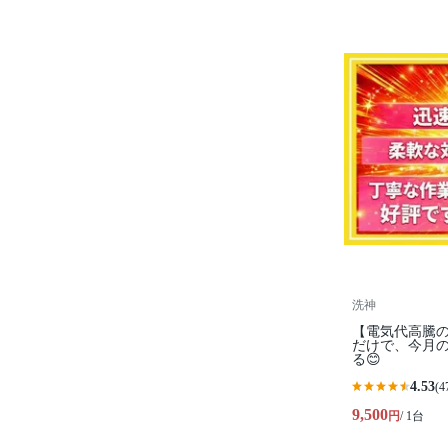
洗神
【電気代高騰の
だけで、今月
る😊
4.53
(4
9,500
円
/ 1台