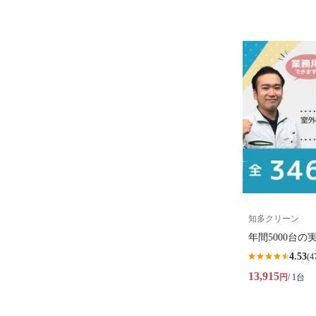
知多クリーン
年間5000台の
4.53
(4
13,915
円
/ 1台