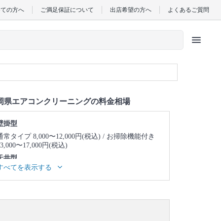
めての方へ
ご満足保証について
出店希望の方へ
よくあるご質問
menu
岡県エアコンクリーニングの料金相場
壁掛型
通常タイプ 8,000〜12,000円(税込)
お掃除機能付き
13,000〜17,000円(税込)
天井型
すべてを表示する
天井埋め込み型1方向 23,000〜27,000円(税込)
天井
埋め込み型2方向 25,000〜29,000円(税込)
天井埋め
込み型4方向 24,000〜28,000円(税込)
天井吊り型
23,000〜27,000円(税込)