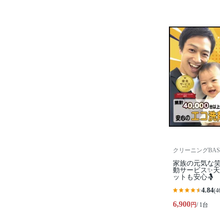
クリーニングBAS
家族の元気な笑
動サービス✨
ットも安心🤱
4.84
(4
6,900
円
/ 1台