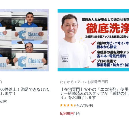
ズ）
たすかるエアコンお掃除専門店
000件以上！満足できなけれ
【在宅専門】安心の『エコ洗剤』使用
工します！
ナー研修済みのスタッフが『感動の仕
り』をお届けします
52件)
4.77
(82件)
6,900
円
/ 1台