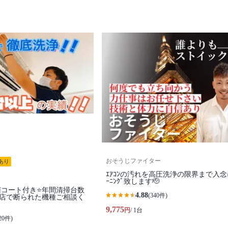
おそうじファイター
あり
ｴｱｺﾝの汚れを高圧洗浄の限界まで入念
ｰﾆﾝｸﾞ致します🫡
コート付き⭐️年間清掃台数
4.88
(340件)
️他店で断られた機種ご相談く
9,775
円
/ 1台
20件)