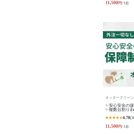
11,500
円
/ 1台
オッタークリーン
✨安心安全の
✨複数台割り👍
4.78
(3
11,500
円
/ 1台