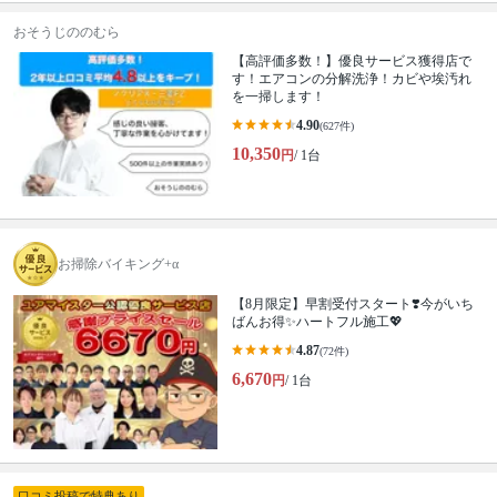
おそうじののむら
【高評価多数！】優良サービス獲得店で
す！エアコンの分解洗浄！カビや埃汚れ
を一掃します！
4.90
(627件)
10,350
円
/ 1台
お掃除バイキング+α
【8月限定】早割受付スタート❣️今がいち
ばんお得✨ハートフル施工💖
4.87
(72件)
6,670
円
/ 1台
口コミ投稿で特典あり