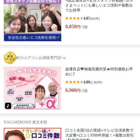
⭐️認定優良店⭐️女性スタッフ在籍💁‍✨お子
さまペットにも優しいエコ洗剤🌱複数台
でお得🉐
4.87
(902件)
8,050
円
/ 1台
町のエアコンお掃除専門店+α
超優良店💖物価高騰対策🔥特別価格お早
めに‼️
4.89
(2,382件)
6,900
円
/ 1台
NAGAREBOSHI 東京本部
口コミ全国1位の実績⭐テレビ出演多数で
大反響⭐口コミ9500件突破！⭐複数台割引