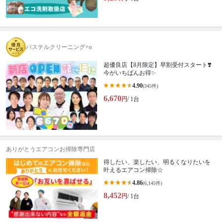
パステルクリーニング+α
超優良店【8月限定】早割受付スタート❣️
今がいちばんお得✨
4.90
(345件)
6,670
円
/ 1台
ありがとうエアコンお掃除専門店
得したい、楽したい、明るくなりたいを
叶えるエアコン掃除☆
4.86
(6,145件)
8,452
円
/ 1台