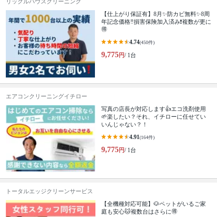
リックルハウスクリーニング
【仕上がり保証有】8月✨️防カビ無料✨️8周
年記念価格‼️損害保険加入済み❗️複数が更に
🉐
4.74
(450件)
9,775
円
/ 1台
エアコンクリーニングイチロー
写真の店長が対応します👍エコ洗剤使用
🌱楽したい？それ、イチローに任せてい
いんじゃない？！
4.91
(164件)
9,775
円
/ 1台
トータルエッジクリーンサービス
【全機種対応可能】🐶ペットがいるご家
庭も安心🐱複数台はさらに🉐