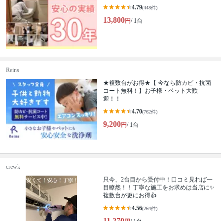
4.79
(448件)
13,800
円
/ 1台
Reins
★複数台がお得★【 今なら防カビ・抗菌
コート無料！】お子様・ペット大歓
迎！！
4.70
(762件)
9,200
円
/ 1台
crewk
只今、2台目から受付中！口コミ見れば一
目瞭然！！丁寧な施工をお求めは当店に✨
複数台が更にお得👍
4.56
(264件)
11,270