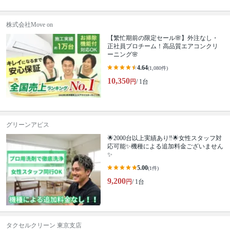
株式会社Move on
【繁忙期前の限定セール🌸】外注なし・
正社員プロチーム！高品質エアコンクリ
ーニング🌸
4.64
(1,080件)
10,350
円
/ 1台
グリーンアピス
🌟2000台以上実績あり‼️🌟女性スタッフ対
応可能✨機種による追加料金ございません
✨
5.00
(1件)
9,200
円
/ 1台
タクセルクリーン 東京支店