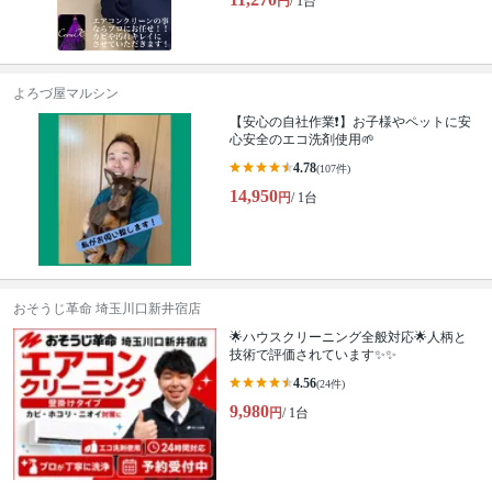
円
/ 1台
よろづ屋マルシン
【安心の自社作業❗️】お子様やペットに安
心安全のエコ洗剤使用🌱
4.78
(107件)
14,950
円
/ 1台
おそうじ革命 埼玉川口新井宿店
🌟ハウスクリーニング全般対応🌟人柄と
技術で評価されています✨✨
4.56
(24件)
9,980
円
/ 1台