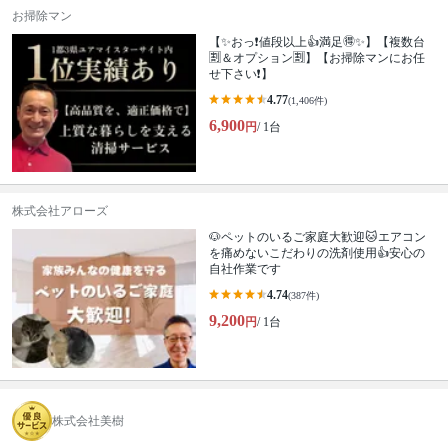
お掃除マン
【✨おっ❗値段以上👍満足🉐✨】【複数台
🈹＆オプション🈹】【お掃除マンにお任
せ下さい❗】
4.77
(1,406件)
6,900
円
/ 1台
株式会社アローズ
🐶ペットのいるご家庭大歓迎🐱エアコン
を痛めないこだわりの洗剤使用👍安心の
自社作業です
4.74
(387件)
9,200
円
/ 1台
株式会社美樹