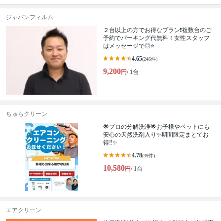
ジャパンフィルム
２台以上の方でお得なプラン❗️複数台のご
予約でパーキング代無料！女性スタッフ
はメッセージで◎⭐️
4.65
(246件)
9,200
円
/ 1台
ちゅらクリーン
🌟プロの分解洗浄🌟お子様やペットにも
安心の天然洗剤入り✨期間限定まとてお
得‼️✨
4.78
(39件)
10,580
円
/ 1台
エアクリーン