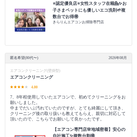
⭐️認定優良店⭐️女性スタッフ在籍💁‍✨お
子さまペットにも優しいエコ洗剤🌱複
数台でお得🉐
きらりんエアコンお掃除専門店
匿名希望(80代〜)
2026年08月
エアコンクリーニング(壁掛型)
エアコンクリーニング
4.00
7、8年程使用していたエアコンで、初めてクリーニングをお
願いしました。
中までだいぶ汚れていたのですが、とても綺麗にして頂き、
クリーニング後の取り扱いも教えてもらえ、親切に対応して
頂いたので、こちらでお願いして良かったです。
【エアコン専門店🌸地域密着】安心の
自社施工✨複数台割🉐