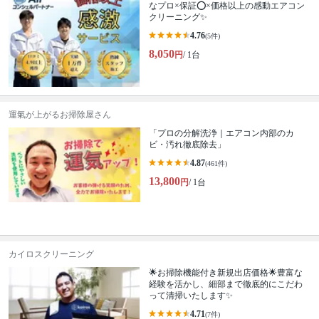
なプロ×保証⭕️×価格以上の感動エアコン
クリーニング✨
4.76
(5件)
8,050
円
/ 1台
運氣が上がるお掃除屋さん
「プロの分解洗浄｜エアコン内部のカ
ビ・汚れ徹底除去」
4.87
(461件)
13,800
円
/ 1台
カイロスクリーニング
🌟お掃除機能付き新規出店価格🌟豊富な
経験を活かし、細部まで徹底的にこだわ
って清掃いたします✨
4.71
(7件)