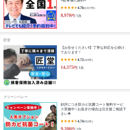
⭐駐車場代無料⭐
4.76
(9,917件)
8,970
円
/ 1台
匠堂
【お任せください❗️】丁寧な対応を心掛け
ております！
4.72
(243件)
14,375
円
/ 1台
クリーンベレー
好評につき防カビ抗菌コート無料サービ
ス実施中✨お急ぎの場合は注文後ご相談下
さい🌟
4.74
(932件)
9,200
円
/ 1台