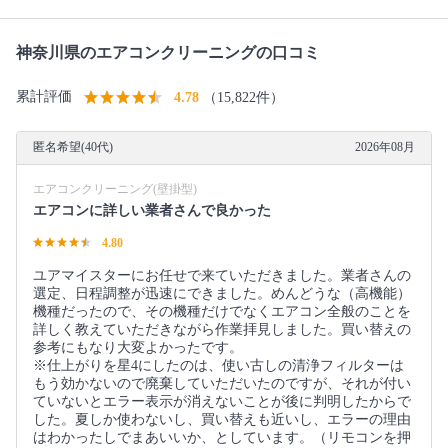
神奈川県のエアコンクリーニングの口コミ
累計評価
4.78
（15,822件）
匿名希望(40代)
2026年08月
エアコンクリーニング(壁掛型)
エアコンに詳しい業者さんで良かった
4.80
ユアマイスターにお任せで来ていただきました。業者さんの
選定、日程調整が迅速にできました。めんどうな（高機能）
機種だったので、その機種だけでなくエアコン全般のことを
詳しく教えていただきながら作業拝見しました。買い替えの
参考にもなり大変よかったです。
※仕上がりを星4にしたのは、使い古しの清浄フィルターは
もう効かないので廃棄していただいたのですが、それが付い
ていないとエラー表示が消えないことが後に判明したからで
した。夏しか使わないし、買い替えも近いし、エラーの理由
はわかったしでまあいいか、としています。（リモコンを押