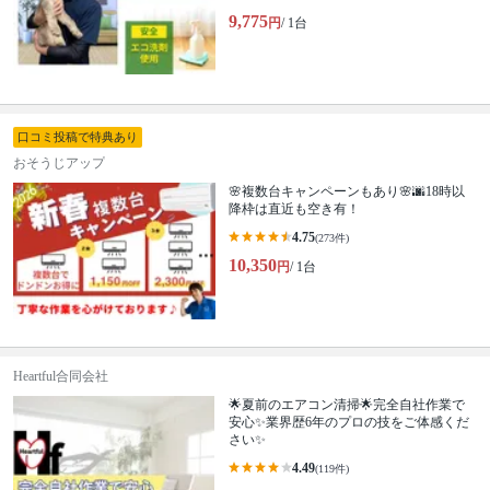
9,775
円
/ 1台
口コミ投稿で特典あり
おそうじアップ
🌸複数台キャンペーンもあり🌸🌆18時以
降枠は直近も空き有！
4.75
(273件)
10,350
円
/ 1台
Heartful合同会社
🌟夏前のエアコン清掃🌟完全自社作業で
安心✨業界歴6年のプロの技をご体感くだ
さい✨
4.49
(119件)