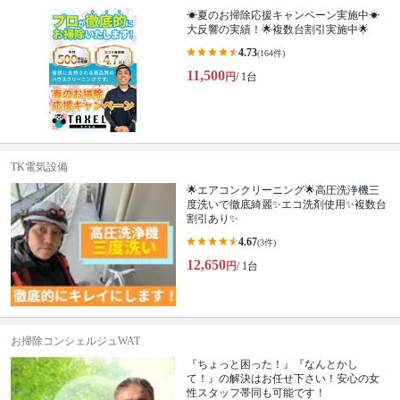
☀夏のお掃除応援キャンペーン実施中☀
大反響の実績！🌟複数台割引実施中🌟
4.73
(164件)
11,500
円
/ 1台
TK電気設備
🌟エアコンクリーニング🌟高圧洗浄機三
度洗いで徹底綺麗✨エコ洗剤使用✨複数台
割引あり✨
4.67
(3件)
12,650
円
/ 1台
お掃除コンシェルジュWAT
『ちょっと困った！』『なんとかし
て！』の解決はお任せ下さい！安心の女
性スタッフ帯同も可能です！