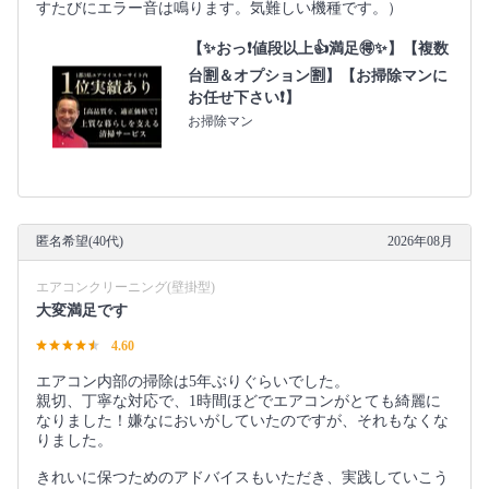
すたびにエラー音は鳴ります。気難しい機種です。）
【✨おっ❗値段以上👍満足🉐✨】【複数
台🈹＆オプション🈹】【お掃除マンに
お任せ下さい❗】
お掃除マン
匿名希望(40代)
2026年08月
エアコンクリーニング(壁掛型)
大変満足です
4.60
エアコン内部の掃除は5年ぶりぐらいでした。
親切、丁寧な対応で、1時間ほどでエアコンがとても綺麗に
なりました！嫌なにおいがしていたのですが、それもなくな
りました。
きれいに保つためのアドバイスもいただき、実践していこう