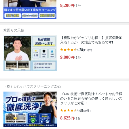
9,200
円
/ 1台
水回りの天使
【複数台がガッツリお得！】損害保険加
入済！万が一の場合でも安心です❗️
4.78
(117件)
9,800
円
/ 1台
（株）toYou ハウスクリーニング2525
プロの技術で徹底洗浄！ペットやお子様
のいるご家庭も安心の優しく頼もしいス
タッフがご対応！
4.68
(89件)
8,625
円
/ 1台