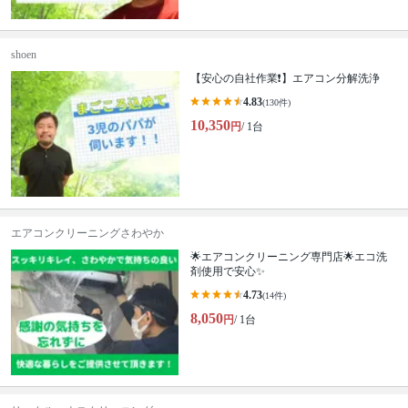
shoen
【安心の自社作業❗️】エアコン分解洗浄
4.83
(130件)
10,350
円
/ 1台
エアコンクリーニングさわやか
🌟エアコンクリーニング専門店🌟エコ洗
剤使用で安心✨
4.73
(14件)
8,050
円
/ 1台