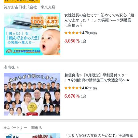
笑がお吉日株式会社 東京支店
女性社長の会社です✨初めてでも安心『頼
んでよかった！！』の笑顔へ— ✨満足度
に自信あり
4.70
(40件)
8,050
円
/ 1台
湘南魂+a
超優良店✨【8月限定】早割受付スター
ト❣️今湘南魂の情熱施工で快適空間へ🔥
4.82
(71件)
6,670
円
/ 1台
ACパートナー 関東店
『大切な家族の笑顔のために❣️』実績豊富