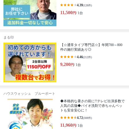
4.39
(128件)
11,500
円
/ 1台
まる印
【☆通常タイプ専門店☆】年間700～800
件の施行実績あり◎
4.46
(212件)
9,200
円
/ 1台
ハウスウォッシュ ブルーポート
◆本格的な暑さの前に!!テレビ出演多数で
人気の店舗◆バイオ洗剤で赤ちゃんペッ
トも安全安心に！
4.72
(308件)
11,960
円
/ 1台