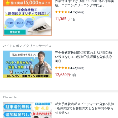
作業迅速❗️仕上がり極上✨15000台の作業実
績。エアコンクリーニング専門店。
4.85
(148件)
11,385
円
/ 1台
ハイドロポンプ クリーンサービス
完全分解背抜対応◎写真の本人訪問◯匂
い残りなしエコ洗剤◯洗濯機も分解洗浄
可◎
4.72
(326件)
12,650
円
/ 1台
BloomLife
🌈大手経験者🌈スピーディーに分解&洗浄
♪熟練の技でお客様の大切なお時間を取ら
せません♪