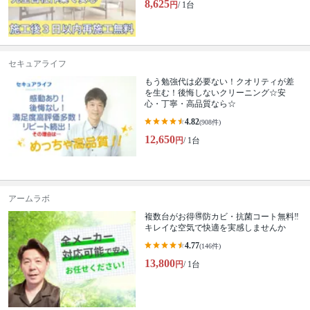
8,625
円
/ 1台
セキュアライフ
もう勉強代は必要ない！クオリティが差
を生む！後悔しないクリーニング☆安
心・丁寧・高品質なら☆
4.82
(908件)
12,650
円
/ 1台
アームラボ
複数台がお得🉐防カビ・抗菌コート無料‼️
キレイな空気で快適を実感しませんか
4.77
(146件)
13,800
円
/ 1台