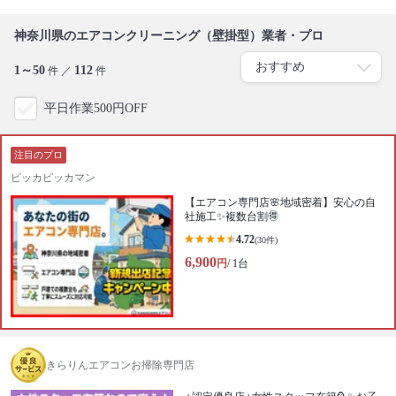
神奈川県のエアコンクリーニング（壁掛型）業者・プロ
1～50
112
件 ／
件
平日作業500円OFF
注目のプロ
ピッカピッカマン
【エアコン専門店🌸地域密着】安心の自
社施工✨複数台割🉐
4.72
(30件)
6,900
円
/ 1台
きらりんエアコンお掃除専門店