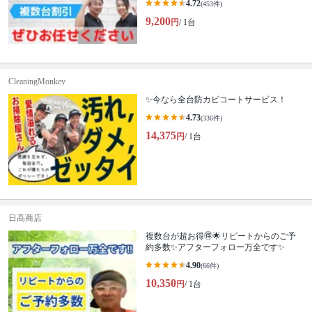
4.72
(453件)
9,200
円
/ 1台
CleaningMonkey
✨今なら全台防カビコートサービス！
4.73
(336件)
14,375
円
/ 1台
日高商店
複数台が超お得🉐🌟リピートからのご予
約多数✨アフターフォロー万全です✨
4.90
(66件)
10,350
円
/ 1台