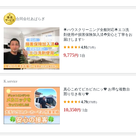
合同会社あぱらぎ
🌟ハウスクリーニング全般対応🌟エコ洗
剤使用🌱損害保険加入済⛑️安心と丁寧をお
届けします✨
4.91
(71件)
9,775
円
/ 1台
K.service
真心こめてピカピカにッ💖 お🉐な複数台
🈹り引き有り💖
4.79
(370件)
10,350
円
/ 1台