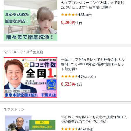
🌟エアコンクリーニング🌟隅々まで徹底
洗浄いたします✨駐車場代無料✨
4.85
(34件)
9,200
円
/ 1台
NAGAREBOSHI千葉支店
千葉エリア1位⭐テレビでも紹介され大反
響⭐️口コミ2000件突破⭐️駐車場無料⭐セッ
ト割お得⭐
4.77
(2,143件)
8,625
円
/ 1台
ネクストワン
✨初めてのお客様にも安心の損害保険加入
✨😲複数台のご予約でお得😲
4.67
(345件)