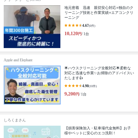
地元密着 迅速 親切安心対応⭐️独自のク
リーニング技術と作業実績⭐️エアコンクリ
ーニング
4.67
(6件)
10,120
円
/ 1台
Apple and Elephant
🌟ハウスクリーニング全般対応🌟柔軟な
対応と迅速な作業✨お掃除のアドバイスい
たします👍
4.90
(10件)
9,200
円
/ 1台
しろくまさん
【損害保険加入・駐車場代金無料】お子
様やペットに安心のエコ洗剤！