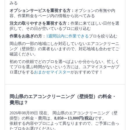
みる
オプションサービスを重視する方：
オプションの有無や内
容、作業料金をページ内の情報から比べてみる
注文の取りやすさを重視する方：
作業に来てほしい日付を選
択して、その日が空いているプロに絞り込む
作業をお急ぎの方
：
1週間以内に作業できる
プロを絞り込む
岡山県の一部の地域にしか対応していないエアコンクリーニ
ング（壁掛型）の業者もいますので、対応地域も合わせてご
確認ください。
初めての依頼でどのプロを選べばよいか分からない、忙しく
てプロを選ぶ時間がないという方には、ユアマイスターがプ
ロ選びをする
おまかせマイスター
がおすすめです！
岡山県のエアコンクリーニング（壁掛型）の料金・
費用は？
2026年08月09日 現在、 岡山県のエアコンクリーニング（壁
掛型）の料金・費用は、
8,050～13,800円(税込)
です。
依頼する内容やプロによって異なりますので、ご予算に合っ
たプロをお選びください。