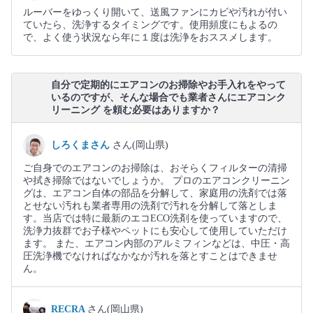
ルーバーをゆっくり開いて、送風ファンにカビや汚れが付い
ていたら、洗浄するタイミングです。使用頻度にもよるの
で、よく使う状況なら年に１度は洗浄をおススメします。
自分で定期的にエアコンのお掃除やお手入れをやって
いるのですが、そんな場合でも業者さんにエアコンク
リーニング を頼む必要はありますか？
しろくまさん
さん(岡山県)
ご自身でのエアコンのお掃除は、おそらくフィルターの清掃
や拭き掃除ではないでしょうか。 プロのエアコンクリーニン
グは、エアコン自体の部品を分解して、家庭用の洗剤では落
とせない汚れも業者専用の洗剤で汚れを分解して落としま
す。当店では特に最新のエコECO洗剤を使っていますので、
洗浄力抜群でお子様やペットにも安心して使用していただけ
ます。 また、エアコン内部のアルミフィンなどは、中圧・高
圧洗浄機でなければなかなか汚れを落とすことはできませ
ん。
RECRA
さん(岡山県)