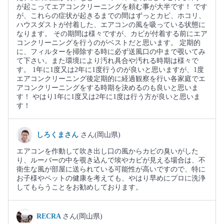
が起こってエアコンクリーニングを頼む事が大半です！ です
が、これらの症状が起きるまでの間はずっとカビ、ホコリ、
ハウスダストが付着した、エアコンの風を吸っている状態に
なります。 その期間は様々ですが、カビが付着する前にエア
コンクリーニングを行うのがベストだと思います。 定期的
に、フィルターを掃除する時に必ず送風口の中まで覗いてみ
て下さい。また環境により汚れ具合や汚れる時期は様々で
す。 1年に1度又は2年に1度行うのが良いと思いますが、1度
エアコンクリーニング後定期的に経過観察を行い各家庭でエ
アコンクリーニングをする時期を決めるのも良いと思いま
す！ やはり1年に1度又は2年に1度は行う方が良いと思いま
す！
しろくまさん
さん(岡山県)
エアコンを作動して吹き出し口の風からカビの臭いがした
り、ルーバーの中を覗き込んで埃やカビが見える場合は、不
衛生な風が部屋に送られている可能性が高いですので、特に
お子様やペットの健康を考えても、やはり早めにプロに洗浄
してもらうことをお勧めしております。
RECRA
さん(岡山県)