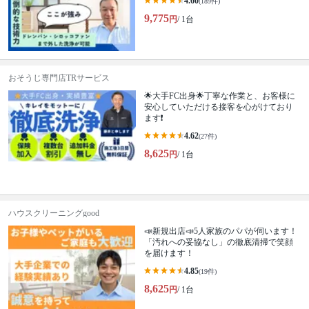
4.60
(189件)
9,775
円
/ 1台
おそうじ専門店TRサービス
🌟大手FC出身🌟丁寧な作業と、お客様に
安心していただける接客を心がけており
ます❗️
4.62
(27件)
8,625
円
/ 1台
ハウスクリーニングgood
📣新規出店📣5人家族のパパが伺います！
「汚れへの妥協なし」の徹底清掃で笑顔
を届けます！
4.85
(19件)
8,625
円
/ 1台