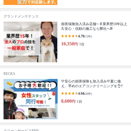
グランドメンテナンス
損害保険加入済み店舗✨📄業界歴10年以上
💪安心・信頼の施工なら弊社へ❗❗
4.79
(72件)
10,350
円
/ 1台
RECRA
💛安心の損害保険も加入済み💛夏に備
え、早めのエアコンクリーニングを👌‼️
4.94
(50件)
8,600
円
/ 1台
クリーンサービスPMS