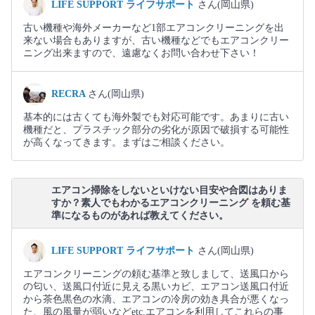
LIFE SUPPORT ライフサポート
さん(岡山県)
古い機種や海外メーカーなど1部エアコンクリーニングを出
来ない場合もありますが、古い機種などでもエアコンクリー
ニング出来ますので、遠慮なくお問い合わせ下さい！
RECRA
さん(岡山県)
基本的には古くても海外製でも対応可能です。あまりに古い
機種だと、プラスチック部分の劣化が原因で破損する可能性
が高くなってきます。まずはご相談ください。
エアコン掃除をしないといけない目安や合図はありま
すか？素人でもわかるエアコンクリーニング を頼む基
準になるものがあれば教えてください。
LIFE SUPPORT ライフサポート
さん(岡山県)
エアコンクリーニングの頼む基準と致しまして、送風口から
の匂い、送風口付近に見える黒いカビ、エアコン送風口付近
から茶色黒色の水滴、エアコンの冷房の効き具合が悪くなっ
た、風の風量が弱いなどetc.エアコンを利用してこれらの事