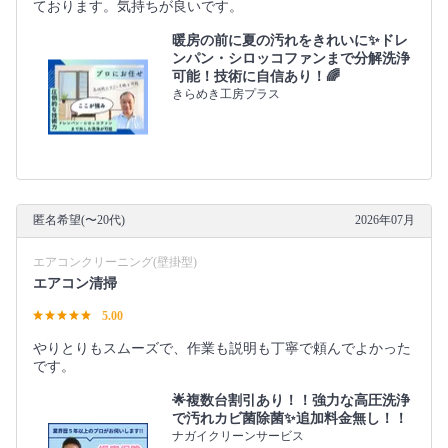
ております。気持ちが良いです。
暖房の前に夏の汚れをきれいに✨ドレ
ンパン・シロッコファンまで分解洗浄
可能！技術に自信あり！🌈
きらめき工房プラス
匿名希望(〜20代)
2026年07月
エアコンクリーニング(壁掛型)
エアコン清掃
5.00
やりとりもスムーズで、作業も説明も丁寧で頼んでよかった
です。
🌟複数台割引あり！！強力な高圧洗浄
で汚れカビ菌除菌✨追加料金無し！！
ナガイクリーンサービス