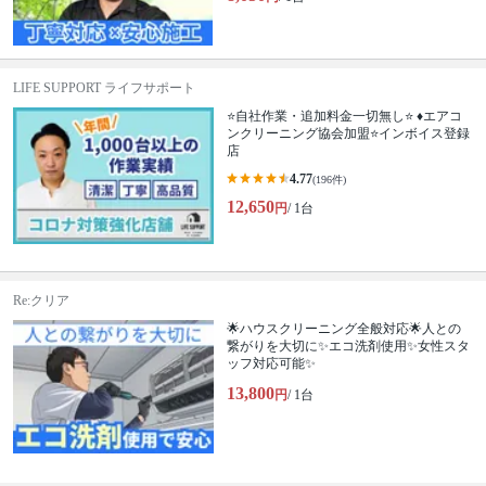
LIFE SUPPORT ライフサポート
⭐自社作業・追加料金一切無し⭐ ♦️エアコ
ンクリーニング協会加盟⭐️インボイス登録
店
4.77
(196件)
12,650
円
/ 1台
Re:クリア
🌟ハウスクリーニング全般対応🌟人との
繋がりを大切に✨エコ洗剤使用✨女性スタ
ッフ対応可能✨
13,800
円
/ 1台