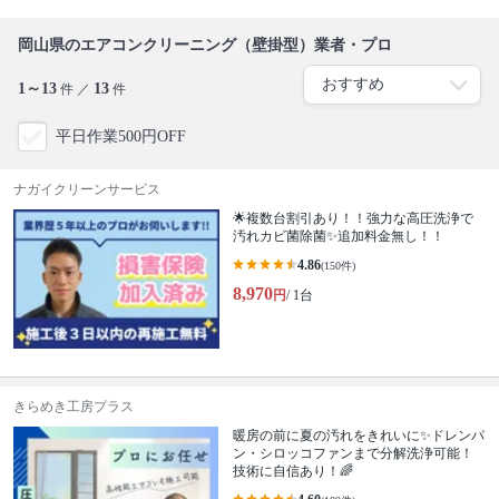
岡山県のエアコンクリーニング（壁掛型）業者・プロ
1～13
13
件 ／
件
平日作業500円OFF
ナガイクリーンサービス
🌟複数台割引あり！！強力な高圧洗浄で
汚れカビ菌除菌✨追加料金無し！！
4.86
(150件)
8,970
円
/ 1台
きらめき工房プラス
暖房の前に夏の汚れをきれいに✨ドレンパ
ン・シロッコファンまで分解洗浄可能！
技術に自信あり！🌈