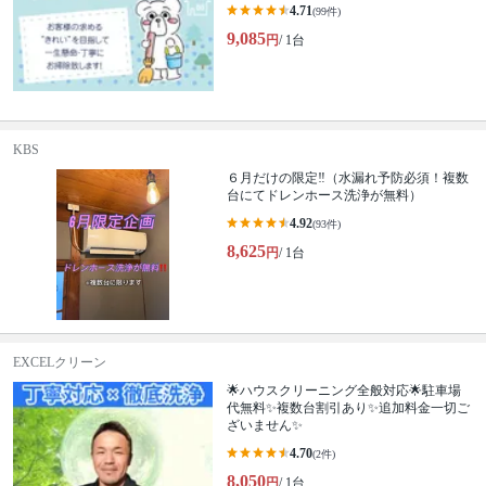
4.71
(99件)
9,085
円
/ 1台
KBS
６月だけの限定‼️（水漏れ予防必須！複数
台にてドレンホース洗浄が無料）
4.92
(93件)
8,625
円
/ 1台
EXCELクリーン
🌟ハウスクリーニング全般対応🌟駐車場
代無料✨複数台割引あり✨追加料金一切ご
ざいません✨
4.70
(2件)
8,050
円
/ 1台