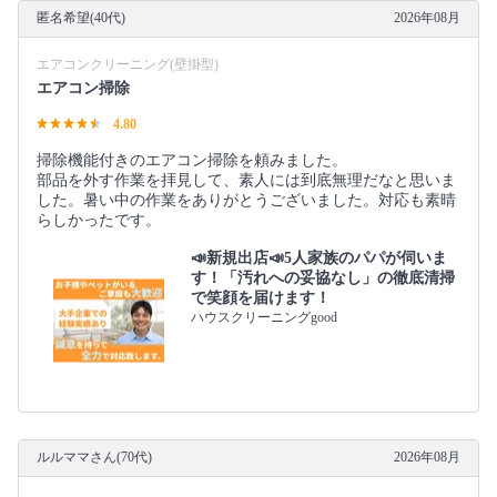
匿名希望(40代)
2026年08月
エアコンクリーニング(壁掛型)
エアコン掃除
4.80
掃除機能付きのエアコン掃除を頼みました。
部品を外す作業を拝見して、素人には到底無理だなと思いま
した。暑い中の作業をありがとうございました。対応も素晴
らしかったです。
📣新規出店📣5人家族のパパが伺いま
す！「汚れへの妥協なし」の徹底清掃
で笑顔を届けます！
ハウスクリーニングgood
ルルママさん(70代)
2026年08月