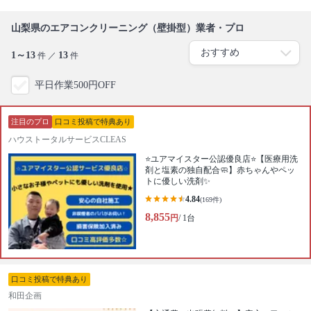
山梨県のエアコンクリーニング（壁掛型）業者・プロ
1～13
13
件 ／
件
平日作業500円OFF
注目のプロ
口コミ投稿で特典あり
ハウストータルサービスCLEAS
⭐️ユアマイスター公認優良店⭐️【医療用洗
剤と塩素の独自配合🧼】赤ちゃんやペッ
トに優しい洗剤✨
4.84
(169件)
8,855
円
/ 1台
口コミ投稿で特典あり
和田企画