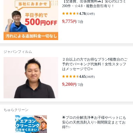
【交通費、出張費無料🚗】安心の口コミ
200件・☆4.8・複数台割引有り！
4.78
(324件)
9,775
円
/ 1台
ジャパンフィルム
２台以上の方でお得なプラン❗️複数台のご
予約でパーキング代無料！女性スタッフ
はメッセージで◎⭐️
4.65
(246件)
9,200
円
/ 1台
ちゅらクリーン
🌟プロの分解洗浄🌟お子様やペットにも
安心の天然洗剤入り✨期間限定まとてお
得‼️✨