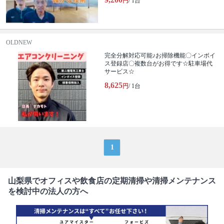
円
/ 1台
OLDNEW
完全分解対応可能♪お掃除機能〇インボイ
ス登録店〇複数台がお得です☆駐車場代
サービス☆
8,625
円
/ 1台
1
山梨県でオフィスや飲食店の定期清掃や清掃メンテナンス
を検討中の法人の方へ