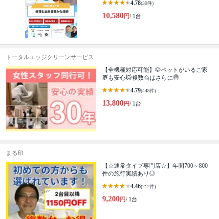
4.78
(39件)
10,580
円
/ 1台
トータルエッジクリーンサービス
【全機種対応可能】🐶ペットがいるご家
庭も安心🐱複数台はさらに🉐
4.79
(448件)
13,800
円
/ 1台
まる印
【☆通常タイプ専門店☆】年間700～800
件の施行実績あり◎
4.46
(212件)
9,200
円
/ 1台