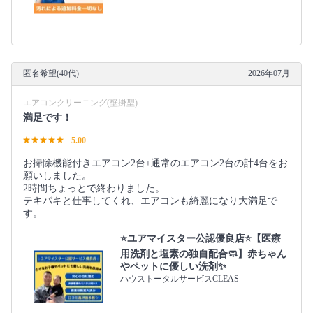
匿名希望(40代)
2026年07月
エアコンクリーニング(壁掛型)
満足です！
5.00
お掃除機能付きエアコン2台+通常のエアコン2台の計4台をお
願いしました。
2時間ちょっとで終わりました。
テキパキと仕事してくれ、エアコンも綺麗になり大満足で
す。
⭐️ユアマイスター公認優良店⭐️【医療
用洗剤と塩素の独自配合🧼】赤ちゃん
やペットに優しい洗剤✨
ハウストータルサービスCLEAS