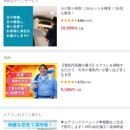
木村おそうじサービス
カビ取り得意！2台セットが格安！3台目
も格安！
4.64
(102件)
10,999
円
/ 1台
洗神
【電気代高騰の夏🌞】エアコンを掃除す
るだけで、今月の電気代✨が驚くほど安く
なる😊
4.53
(47件)
9,500
円
/ 1台
エアコンおそうじ屋さん
🌟エアコンクリーニング🌟複数台ご注文
で割引します✨100%自社施工✨追加料金