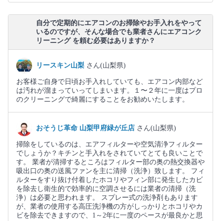
自分で定期的にエアコンのお掃除やお手入れをやって
いるのですが、そんな場合でも業者さんにエアコンク
リーニング を頼む必要はありますか？
リースキン山梨
さん(山梨県)
お客様ご自身で日頃お手入れしていても、エアコン内部など
は汚れが溜まっていってしまいます。１〜２年に一度はプロ
のクリーニングで綺麗にすることをお勧めいたします。
おそうじ革命 山梨甲府緑が丘店
さん(山梨県)
掃除をしているのは、エアフィルターや空気清浄フィルター
でしょうか？キチンと手入れをされていてとても良いことで
す。 業者が清掃するところはフィルター部の奥の熱交換器や
吸出口の奥の送風ファンを主に清掃（洗浄）致します。 フィ
ルターをすり抜け付着したホコリやフィン部に発生したカビ
を除去し衛生的で効率的に空調させるには業者の清掃（洗
浄）は必要と思われます。 スプレー式の洗浄剤もあります
が、業者の使用する高圧洗浄機の方がしっかりとホコリやカ
ビを除去できますので、1～2年に一度のペースが最良かと思