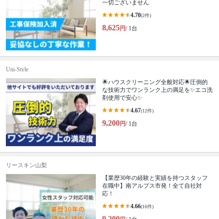
一切ございません
4.70
(2件)
8,625
円
/ 1台
Uni-Style
🌟ハウスクリーニング全般対応🌟圧倒的
な技術力でワンランク上の満足を✨エコ洗
剤使用で安心✨
4.67
(12件)
9,200
円
/ 1台
リースキン山梨
【業歴30年の経験と実績を持つスタッフ
在職中】南アルプス市発！全て自社対
応！
4.66
(16件)
9,200