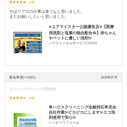
5.00
やはりプロの仕事は違うなと思いました。
またお願いしたいと思いました。
⭐️ユアマイスター公認優良店⭐️【医療
用洗剤と塩素の独自配合🧼】赤ちゃん
やペットに優しい洗剤✨
ハウストータルサービスCLEAS
匿名希望(〜20代)
2026年07月
エアコンクリーニング(壁掛型)
4.60
🌟ハウスクリーニング全般対応🌟完全
自社作業✨️ピカピカにします✨️エコ洗
剤使用で安心✨
ハッピーリフォーム