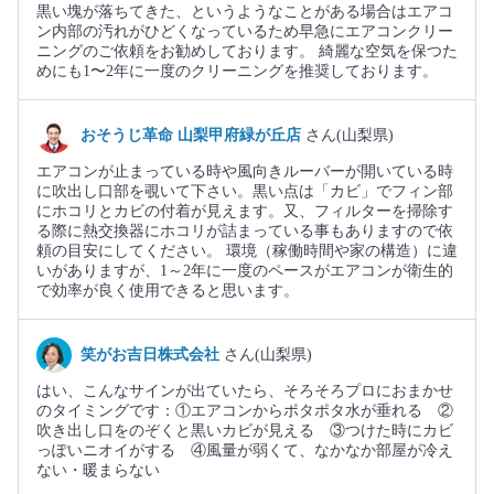
黒い塊が落ちてきた、というようなことがある場合はエアコ
ン内部の汚れがひどくなっているため早急にエアコンクリー
ニングのご依頼をお勧めしております。 綺麗な空気を保つた
めにも1〜2年に一度のクリーニングを推奨しております。
おそうじ革命 山梨甲府緑が丘店
さん(山梨県)
エアコンが止まっている時や風向きルーバーが開いている時
に吹出し口部を覗いて下さい。黒い点は「カビ」でフィン部
にホコリとカビの付着が見えます。又、フィルターを掃除す
る際に熱交換器にホコリが詰まっている事もありますので依
頼の目安にしてください。 環境（稼働時間や家の構造）に違
いがありますが、1～2年に一度のペースがエアコンが衛生的
で効率が良く使用できると思います。
笑がお吉日株式会社
さん(山梨県)
はい、こんなサインが出ていたら、そろそろプロにおまかせ
のタイミングです：①エアコンからポタポタ水が垂れる ②
吹き出し口をのぞくと黒いカビが見える ③つけた時にカビ
っぽいニオイがする ④風量が弱くて、なかなか部屋が冷え
ない・暖まらない