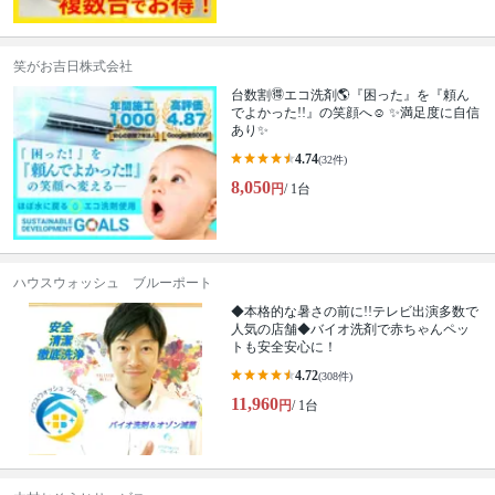
笑がお吉日株式会社
台数割🉐エコ洗剤🌎『困った』を『頼ん
でよかった!!』の笑顔へ☺︎ ✨満足度に自信
あり✨
4.74
(32件)
8,050
円
/ 1台
ハウスウォッシュ ブルーポート
◆本格的な暑さの前に!!テレビ出演多数で
人気の店舗◆バイオ洗剤で赤ちゃんペッ
トも安全安心に！
4.72
(308件)
11,960
円
/ 1台