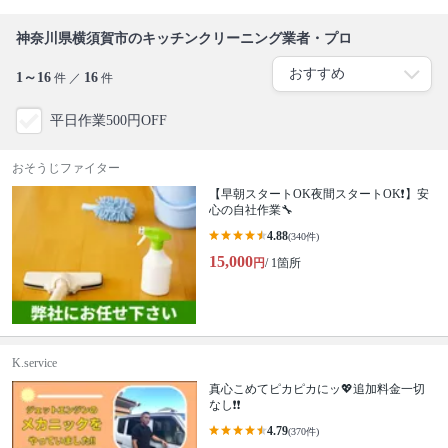
神奈川県横須賀市のキッチンクリーニング業者・プロ
1～16
16
件 ／
件
平日作業500円OFF
おそうじファイター
【早朝スタートOK夜間スタートOK❗️】安
心の自社作業🔧
4.88
(340件)
15,000
円
/ 1箇所
K.service
真心こめてピカピカにッ💖追加料金一切
なし❗️❗️
4.79
(370件)