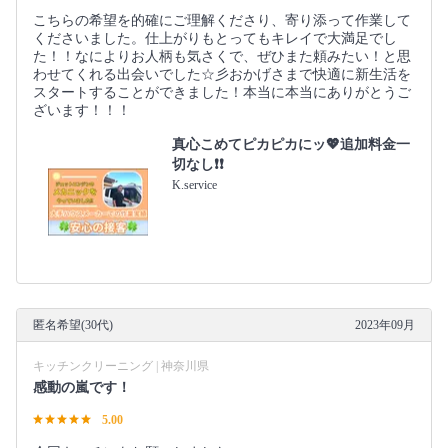
こちらの希望を的確にご理解くださり、寄り添って作業して
くださいました。仕上がりもとってもキレイで大満足でし
た！！なによりお人柄も気さくで、ぜひまた頼みたい！と思
わせてくれる出会いでした☆彡おかげさまで快適に新生活を
スタートすることができました！本当に本当にありがとうご
ざいます！！！
真心こめてピカピカにッ💖追加料金一
切なし❗️❗️
K.service
匿名希望(30代)
2023年09月
キッチンクリーニング | 神奈川県
感動の嵐です！
5.00