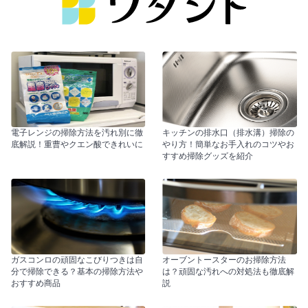
電子レンジの掃除方法を汚れ別に徹
キッチンの排水口（排水溝）掃除の
底解説！重曹やクエン酸できれいに
やり方！簡単なお手入れのコツやお
すすめ掃除グッズを紹介
ガスコンロの頑固なこびりつきは自
オーブントースターのお掃除方法
分で掃除できる？基本の掃除方法や
は？頑固な汚れへの対処法も徹底解
おすすめ商品
説