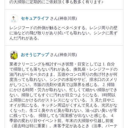
の大掃除に定期的にご依頼頂く事も数多く有ります♪
セキュアライフ
さん(神奈川県)
レンジフードの外側が触るとベタベタする。レンジ周りの壁
に油などの飛び散りがあり拭いても取れない。シンクに黒ず
んだ汚れがある。
おそうじアップ
さん(神奈川県)
業者クリーニングを検討すべき状態・目安としては 1. 自分
で掃除しても落ちない汚れがある。換気扇・レンジフードの
油汚れがベタベタのまま。五徳やコンロ周りの焦げ付きが何
度洗っても取れない。シンクの水垢やサビ、排水口のヌメリ
がしつこい。市販の洗剤や道具では限界を感じる。 2. 掃除
にかける時間・労力が取れない。忙しくて細かい掃除ができ
ない。掃除してもすぐに汚れが目立つようになる。1時間以
上掃除にかけるのがストレスになっている。 3. 見た目やニ
オイが気になる。キッチン周辺がくすんで見える、光沢がな
くなった。生ゴミ臭やカビ臭が取れない。油っぽい臭いが常
に残っている。 掃除しても“清潔感”が出ないと感じる。 4.
季節の変わり目やイベント前。年末の大掃除や引越し前後
（退去時は特に重要）。来客予定があるとき（法事、パーテ