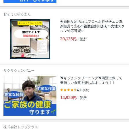
おそうじ@ろまん
🌟頑固な油汚れはプロへお任せ🌟エコ洗
剤使用で安心✨複数台割引あり✨女性スタ
ッフ対応可能✨
20,125
円
/ 1箇所
サクサクカンパニー
🌟キッチンクリーニング🌟清潔に保って
美味しい食事を楽しみましょう！！
4.51
(7件)
14,950
円
/ 1箇所
株式会社トップクラス