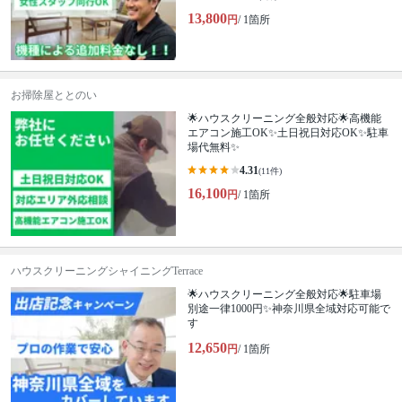
13,800
円
/ 1箇所
お掃除屋ととのい
🌟ハウスクリーニング全般対応🌟高機能
エアコン施工OK✨土日祝日対応OK✨駐車
場代無料✨
4.31
(11件)
16,100
円
/ 1箇所
ハウスクリーニングシャイニングTerrace
🌟ハウスクリーニング全般対応🌟駐車場
別途一律1000円✨神奈川県全域対応可能で
す
12,650
円
/ 1箇所