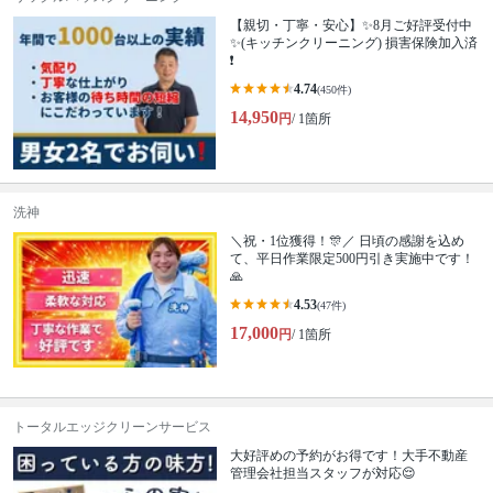
【親切・丁寧・安心】✨️8月ご好評受付中
✨️(キッチンクリーニング) 損害保険加入済
❗️
4.74
(450件)
14,950
円
/ 1箇所
洗神
＼祝・1位獲得！🎊／ 日頃の感謝を込め
て、平日作業限定500円引き実施中です！
🙏
4.53
(47件)
17,000
円
/ 1箇所
トータルエッジクリーンサービス
大好評めの予約がお得です！大手不動産
管理会社担当スタッフが対応😌