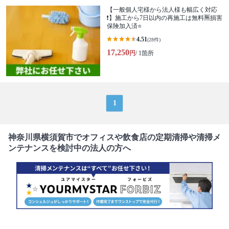
【一般個人宅様から法人様も幅広く対応
❗️】施工から7日以内の再施工は無料🈚️損害
保険加入済⭐️
4.51
(28件)
17,250
円
/ 1箇所
1
神奈川県横須賀市でオフィスや飲食店の定期清掃や清掃メ
ンテナンスを検討中の法人の方へ