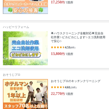
17,250
円
/ 1箇所
ハッピーリフォーム
🌟ハウスクリーニング全般対応🌟完全自
社作業✨️ピカピカにします✨️エコ洗剤使用
で安心✨
4.53
(8件)
13,800
円
/ 1箇所
おそうじプロ
おそうじプロのキッチンクリーニング
4.61
(20件)
22,770
円
/ 1箇所