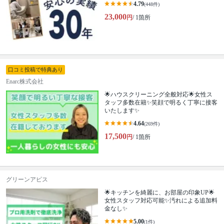
4.79
(448件)
23,000
円
/ 1箇所
口コミ投稿で特典あり
Enarc株式会社
🌟ハウスクリーニング全般対応🌟女性ス
タッフ多数在籍✨笑顔で明るく丁寧に接客
いたします✨
4.64
(269件)
17,500
円
/ 1箇所
グリーンアピス
🌟キッチンを綺麗に、お部屋の印象UP🌟
女性スタッフ対応可能✨汚れによる追加料
金なし✨
5.00
(1件)