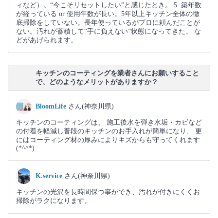
ィなど）。“今こそリセットしたい”と感じたとき。 5. 築年数
が経っている or 使用年数が長い。5年以上キッチン全体の徹
底掃除をしていない。長年使っているがプロに頼んだことが
ない。汚れが蓄積して“手に負えない”状態になってきた。 な
どがあげられます。
キッチンのコーティングを業者さんにお願いすること
で、どのようなメリットがありますか？
BloomLife
さん(神奈川県)
キッチンのコーティングは、 施工後水を弾き水垢・カビなど
の付着を軽減し普段のキッチンのお手入れが簡単になり、 更
にはコーティング材の厚みによりキズからも守ってくれます
(*^^*)
K.service
さん(神奈川県)
キッチンの光沢を長時間保つ事ができ、汚れが付きにくくお
掃除がラクになります。