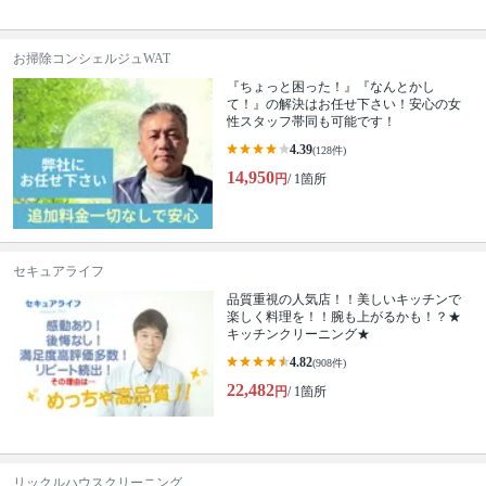
お掃除コンシェルジュWAT
『ちょっと困った！』『なんとかし
て！』の解決はお任せ下さい！安心の女
性スタッフ帯同も可能です！
4.39
(128件)
14,950
円
/ 1箇所
セキュアライフ
品質重視の人気店！！美しいキッチンで
楽しく料理を！！腕も上がるかも！？★
キッチンクリーニング★
4.82
(908件)
22,482
円
/ 1箇所
リックルハウスクリーニング