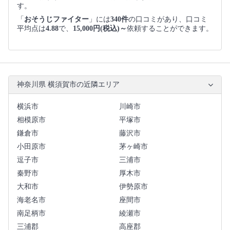
す。
「
おそうじファイター
」には
340件
の口コミがあり、口コミ
平均点は
4.88
で、
15,000円(税込)～
依頼することができます。
神奈川県 横須賀市の近隣エリア
横浜市
川崎市
相模原市
平塚市
鎌倉市
藤沢市
小田原市
茅ヶ崎市
逗子市
三浦市
秦野市
厚木市
大和市
伊勢原市
海老名市
座間市
南足柄市
綾瀬市
三浦郡
高座郡