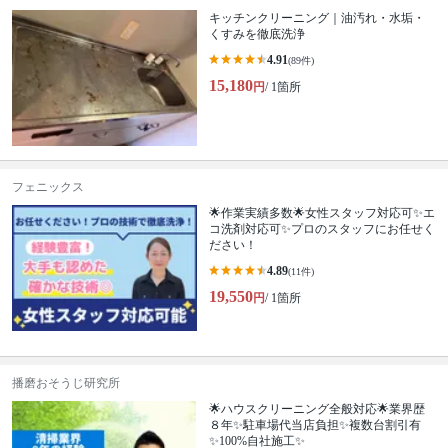
キッチンクリーニング｜油汚れ・水垢・
くすみを徹底洗浄
4.91
(89件)
15,180
円
/ 1箇所
フェニックス
🌟作業実績多数🌟女性スタッフ対応可✨エ
コ洗剤対応可✨プロのスタッフにお任せく
ださい！
4.89
(11件)
19,550
円
/ 1箇所
播磨おそうじ研究所
🌟ハウスクリーニング全般対応🌟業界歴
８年✨駐車場代当店負担✨複数台割引有
✨100%自社施工✨