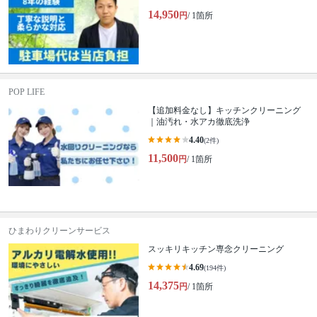
14,950
円
/ 1箇所
POP LIFE
【追加料金なし】キッチンクリーニング
｜油汚れ・水アカ徹底洗浄
4.40
(2件)
11,500
円
/ 1箇所
ひまわりクリーンサービス
スッキリキッチン専念クリーニング
4.69
(194件)
14,375
円
/ 1箇所