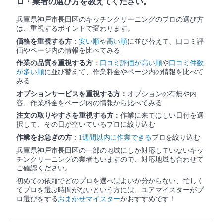
ロ・業者の選び方を教えてください。
兵庫県神戸市長田区のキッチンクリーニングのプロの選び方
は、重視するポイントで変わります。
価格を重視する方
：
安い順
や
高い順
に並び替えて、口コミ評
価やページ内の情報を比べてみる
作業の品質を重視する方
：
口コミ評価が高い順
や
口コミ件数
が多い順
に並び替えて、作業料金やページ内の情報を比べて
みる
オプションサービスを重視する方：
オプションの有無や内
容、作業料金をページ内の情報から比べてみる
注文の取りやすさを重視する方：
作業に来てほしい日付を選
択して、その日が空いているプロに絞り込む
作業をお急ぎの方
：
1週間以内に作業できる
プロを絞り込む
兵庫県神戸市長田区の一部の地域にしか対応していないキッ
チンクリーニングの業者もいますので、対応地域も合わせて
ご確認ください。
初めての依頼でどのプロを選べばよいか分からない、忙しく
てプロを選ぶ時間がないという方には、ユアマイスターがプ
ロ選びをする
おまかせマイスター
がおすすめです！