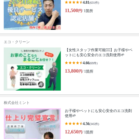
4.81
(631件)
11,500
円
/ 1箇所
エコ・クリーン
【女性スタッフ作業可能🙆‍♀️】お子様やペ
ットにも安心安全のエコ洗剤使用🌱
4.66
(69件)
13,800
円
/ 1箇所
株式会社ミント
お子様やペットにも安心安全のエコ洗剤
使用🌱
4.56
(345件)
12,650
円
/ 1箇所