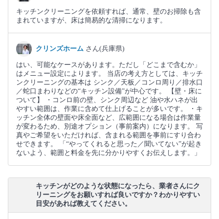
キッチンクリーニングを依頼すれば、通常、壁のお掃除も含
まれていますが、床は簡易的な清掃になります。
クリンズホーム
さん(兵庫県)
はい、可能なケースがあります。ただし「どこまで含むか」
はメニュー設定によります。 当店の考え方としては、キッチ
ンクリーニングの基本は シンク／天板／コンロ周り／排水口
／蛇口まわりなどの“キッチン設備”が中心です。 【壁・床に
ついて】 ・コンロ前の壁、シンク周辺など 油や水ハネが出
やすい範囲は、作業に含めて仕上げることが多いです。 ・キ
ッチン全体の壁面や床全面など、広範囲になる場合は作業量
が変わるため、別途オプション（事前案内）になります。 写
真やご希望をいただければ、含まれる範囲を事前にすり合わ
せできます。 「“やってくれると思った／聞いてない”が起き
ないよう、範囲と料金を先に分かりやすくお伝えします。」
キッチンがどのような状態になったら、業者さんにク
リーニングをお願いすれば良いですか？わかりやすい
目安があれば教えてください。