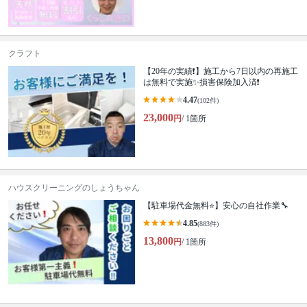
クラフト
【20年の実績❗️】施工から7日以内の再施工
は無料で実施✨損害保険加入済❗️
4.47
(102件)
23,000
円
/ 1箇所
ハウスクリーニングのしょうちゃん
【駐車場代金無料⭐️】安心の自社作業🔧
4.85
(883件)
13,800
円
/ 1箇所