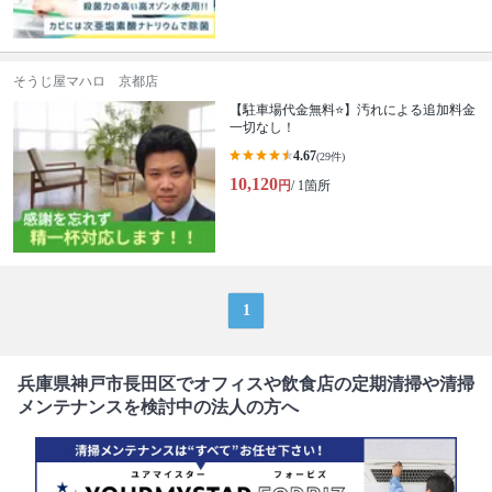
そうじ屋マハロ 京都店
【駐車場代金無料⭐️】汚れによる追加料金
一切なし！
4.67
(29件)
10,120
円
/ 1箇所
1
兵庫県神戸市長田区でオフィスや飲食店の定期清掃や清掃
メンテナンスを検討中の法人の方へ