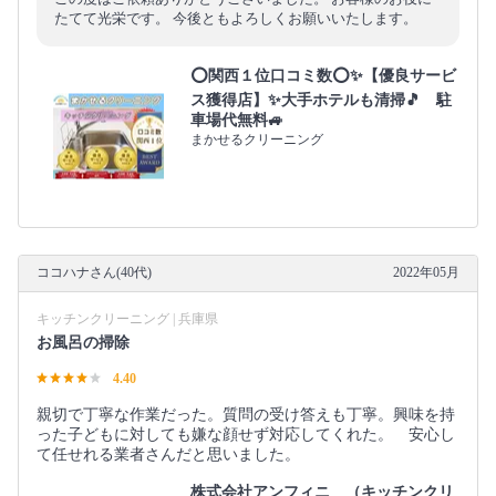
たてて光栄です。 今後ともよろしくお願いいたします。
⭕関西１位口コミ数⭕✨【優良サービ
ス獲得店】✨大手ホテルも清掃🎵 駐
車場代無料🚙
まかせるクリーニング
ココハナさん(40代)
2022年05月
キッチンクリーニング | 兵庫県
お風呂の掃除
4.40
親切で丁寧な作業だった。質問の受け答えも丁寧。興味を持
った子どもに対しても嫌な顔せず対応してくれた。 安心し
て任せれる業者さんだと思いました。
株式会社アンフィニ （キッチンクリ