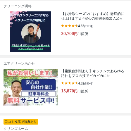
クリーニング明将
【お掃除シーズンにおすすめ】徹底的に
仕上げます♬⭐️安心の損害保険加入済⭐️
4.82
(212件)
20,700
円
/ 1箇所
エアクリーンあかせ
【複数台割引あり】キッチンのあらゆる
汚れをプロの技でピカピカに✨
4.82
(590件)
15,870
円
/ 1箇所
口コミ投稿で特典あり
クリンズホーム