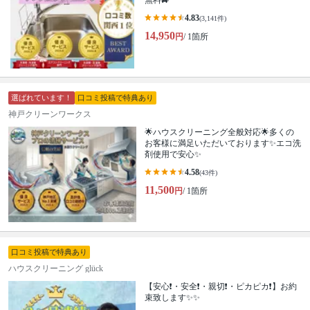
無料🚙
4.83
(3,141件)
14,950
円
/ 1箇所
選ばれています！
口コミ投稿で特典あり
神戸クリーンワークス
🌟ハウスクリーニング全般対応🌟多くの
お客様に満足いただいております✨エコ洗
剤使用で安心✨
4.58
(43件)
11,500
円
/ 1箇所
口コミ投稿で特典あり
ハウスクリーニング glück
【安心❗️・安全❗️・親切❗️・ピカピカ❗️】お約
束致します✨✨