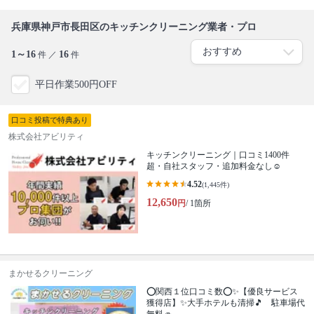
兵庫県神戸市長田区のキッチンクリーニング業者・プロ
1～16
16
件 ／
件
平日作業500円OFF
口コミ投稿で特典あり
株式会社アビリティ
キッチンクリーニング｜口コミ1400件
超・自社スタッフ・追加料金なし☺️
4.52
(1,445件)
12,650
円
/ 1箇所
まかせるクリーニング
⭕関西１位口コミ数⭕✨【優良サービス
獲得店】✨大手ホテルも清掃🎵 駐車場代