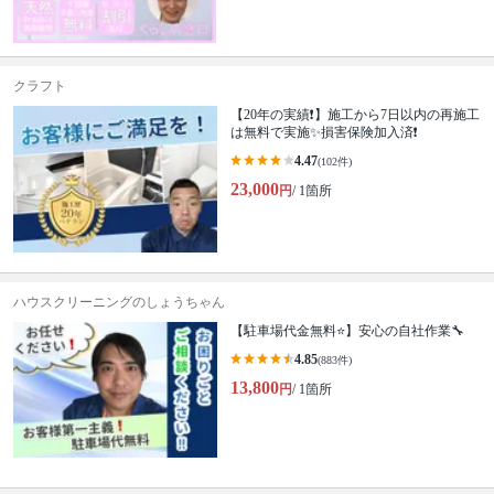
クラフト
【20年の実績❗️】施工から7日以内の再施工
は無料で実施✨損害保険加入済❗️
4.47
(102件)
23,000
円
/ 1箇所
ハウスクリーニングのしょうちゃん
【駐車場代金無料⭐️】安心の自社作業🔧
4.85
(883件)
13,800
円
/ 1箇所