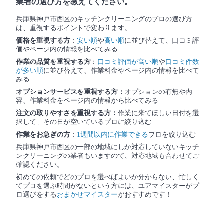
業者の選び方を教えてください。
兵庫県神戸市西区のキッチンクリーニングのプロの選び方
は、重視するポイントで変わります。
価格を重視する方
：
安い順
や
高い順
に並び替えて、口コミ評
価やページ内の情報を比べてみる
作業の品質を重視する方
：
口コミ評価が高い順
や
口コミ件数
が多い順
に並び替えて、作業料金やページ内の情報を比べて
みる
オプションサービスを重視する方：
オプションの有無や内
容、作業料金をページ内の情報から比べてみる
注文の取りやすさを重視する方：
作業に来てほしい日付を選
択して、その日が空いているプロに絞り込む
作業をお急ぎの方
：
1週間以内に作業できる
プロを絞り込む
兵庫県神戸市西区の一部の地域にしか対応していないキッチ
ンクリーニングの業者もいますので、対応地域も合わせてご
確認ください。
初めての依頼でどのプロを選べばよいか分からない、忙しく
てプロを選ぶ時間がないという方には、ユアマイスターがプ
ロ選びをする
おまかせマイスター
がおすすめです！