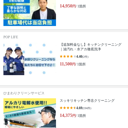
14,950
円
/ 1箇所
POP LIFE
【追加料金なし】キッチンクリーニング
｜油汚れ・水アカ徹底洗浄
4.40
(2件)
11,500
円
/ 1箇所
ひまわりクリーンサービス
スッキリキッチン専念クリーニング
4.69
(194件)
14,375
円
/ 1箇所