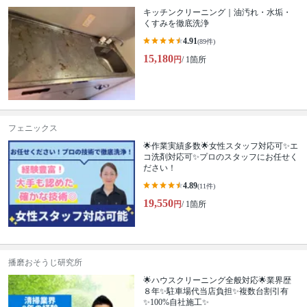
キッチンクリーニング｜油汚れ・水垢・
くすみを徹底洗浄
4.91
(89件)
15,180
円
/ 1箇所
フェニックス
🌟作業実績多数🌟女性スタッフ対応可✨エ
コ洗剤対応可✨プロのスタッフにお任せく
ださい！
4.89
(11件)
19,550
円
/ 1箇所
播磨おそうじ研究所
🌟ハウスクリーニング全般対応🌟業界歴
８年✨駐車場代当店負担✨複数台割引有
✨100%自社施工✨