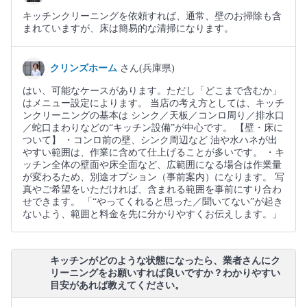
キッチンクリーニングを依頼すれば、通常、壁のお掃除も含
まれていますが、床は簡易的な清掃になります。
クリンズホーム
さん(兵庫県)
はい、可能なケースがあります。ただし「どこまで含むか」
はメニュー設定によります。 当店の考え方としては、キッチ
ンクリーニングの基本は シンク／天板／コンロ周り／排水口
／蛇口まわりなどの“キッチン設備”が中心です。 【壁・床に
ついて】 ・コンロ前の壁、シンク周辺など 油や水ハネが出
やすい範囲は、作業に含めて仕上げることが多いです。 ・キ
ッチン全体の壁面や床全面など、広範囲になる場合は作業量
が変わるため、別途オプション（事前案内）になります。 写
真やご希望をいただければ、含まれる範囲を事前にすり合わ
せできます。 「“やってくれると思った／聞いてない”が起き
ないよう、範囲と料金を先に分かりやすくお伝えします。」
キッチンがどのような状態になったら、業者さんにク
リーニングをお願いすれば良いですか？わかりやすい
目安があれば教えてください。