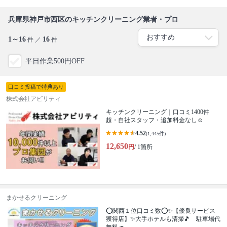
兵庫県神戸市西区のキッチンクリーニング業者・プロ
1～16
16
件 ／
件
平日作業500円OFF
口コミ投稿で特典あり
株式会社アビリティ
キッチンクリーニング｜口コミ1400件
超・自社スタッフ・追加料金なし☺️
4.52
(1,445件)
12,650
円
/ 1箇所
まかせるクリーニング
⭕関西１位口コミ数⭕✨【優良サービス
獲得店】✨大手ホテルも清掃🎵 駐車場代