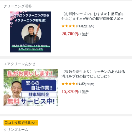
クリーニング明将
【お掃除シーズンにおすすめ】徹底的に
仕上げます♬⭐️安心の損害保険加入済⭐️
4.82
(212件)
20,700
円
/ 1箇所
エアクリーンあかせ
【複数台割引あり】キッチンのあらゆる
汚れをプロの技でピカピカに✨
4.82
(590件)
15,870
円
/ 1箇所
口コミ投稿で特典あり
クリンズホーム