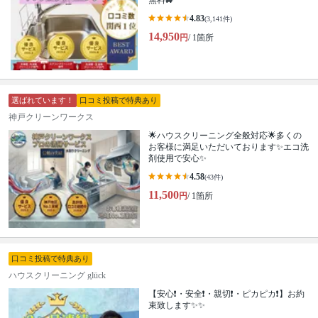
無料🚙
4.83
(3,141件)
14,950
円
/ 1箇所
選ばれています！
口コミ投稿で特典あり
神戸クリーンワークス
🌟ハウスクリーニング全般対応🌟多くの
お客様に満足いただいております✨エコ洗
剤使用で安心✨
4.58
(43件)
11,500
円
/ 1箇所
口コミ投稿で特典あり
ハウスクリーニング glück
【安心❗️・安全❗️・親切❗️・ピカピカ❗️】お約
束致します✨✨