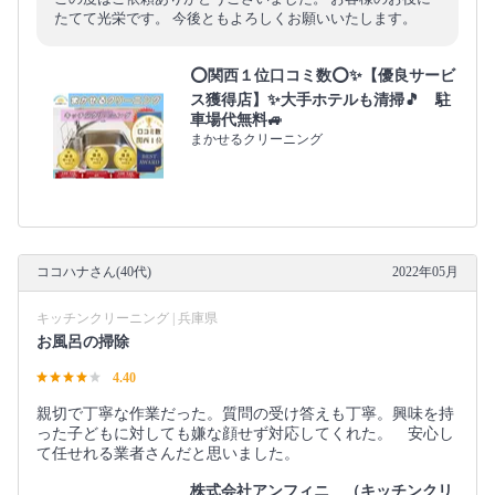
たてて光栄です。 今後ともよろしくお願いいたします。
⭕関西１位口コミ数⭕✨【優良サービ
ス獲得店】✨大手ホテルも清掃🎵 駐
車場代無料🚙
まかせるクリーニング
ココハナさん(40代)
2022年05月
キッチンクリーニング | 兵庫県
お風呂の掃除
4.40
親切で丁寧な作業だった。質問の受け答えも丁寧。興味を持
った子どもに対しても嫌な顔せず対応してくれた。 安心し
て任せれる業者さんだと思いました。
株式会社アンフィニ （キッチンクリ