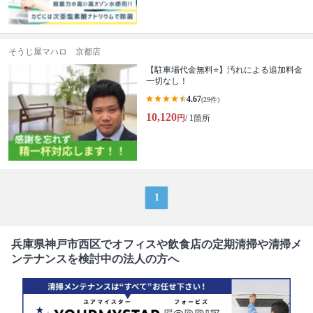
そうじ屋マハロ 京都店
【駐車場代金無料⭐️】汚れによる追加料金
一切なし！
4.67
(29件)
10,120
円
/ 1箇所
1
兵庫県神戸市西区でオフィスや飲食店の定期清掃や清掃メ
ンテナンスを検討中の法人の方へ