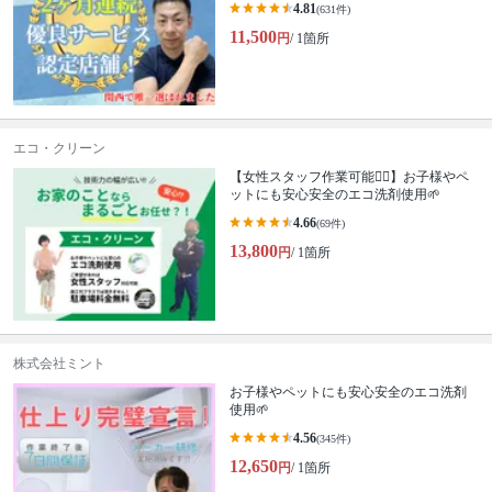
4.81
(631件)
11,500
円
/ 1箇所
エコ・クリーン
【女性スタッフ作業可能🙆‍♀️】お子様やペ
ットにも安心安全のエコ洗剤使用🌱
4.66
(69件)
13,800
円
/ 1箇所
株式会社ミント
お子様やペットにも安心安全のエコ洗剤
使用🌱
4.56
(345件)
12,650
円
/ 1箇所