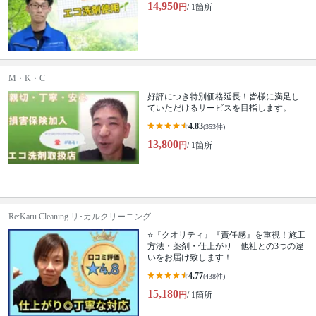
14,950
円
/ 1箇所
M・K・C
好評につき特別価格延長！皆様に満足し
ていただけるサービスを目指します。
4.83
(353件)
13,800
円
/ 1箇所
Re:Karu Cleaning リ･カルクリーニング
⭐『クオリティ』『責任感』を重視！施工
方法・薬剤・仕上がり 他社との3つの違
いをお届け致します！
4.77
(438件)
15,180
円
/ 1箇所