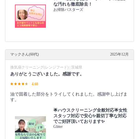
な汚れも徹底除去！
お掃除バスターズ
マックさん(60代)
2025年12月
換気扇クリーニング(レンジフード) | 茨城県
ありがとうございました。感謝です。
4.60
油で固着した部分をトライしてくれました。感謝申し上げま
す。
🌟ハウスクリーニング全般対応🌟女性
スタッフ対応で安心✨親切丁寧な対応
でご好評頂いております✨
Glitter