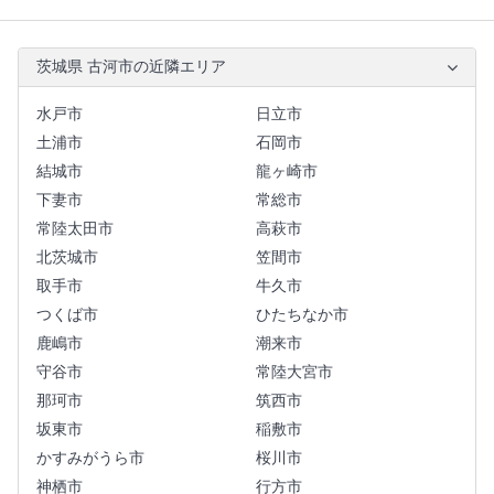
茨城県 古河市の近隣エリア
水戸市
日立市
土浦市
石岡市
結城市
龍ヶ崎市
下妻市
常総市
常陸太田市
高萩市
北茨城市
笠間市
取手市
牛久市
つくば市
ひたちなか市
鹿嶋市
潮来市
守谷市
常陸大宮市
那珂市
筑西市
坂東市
稲敷市
かすみがうら市
桜川市
神栖市
行方市