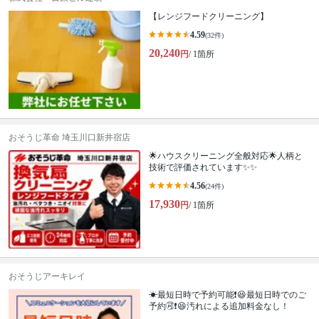
【レンジフードクリーニング】
4.59
(32件)
20,240
円
/ 1箇所
おそうじ革命 埼玉川口新井宿店
🌟ハウスクリーニング全般対応🌟人柄と
技術で評価されています✨✨
4.56
(24件)
17,930
円
/ 1箇所
おそうじアーキレイ
☀最短日時で予約可能❗😆最短日時でのご
予約🉑❗️😆汚れによる追加料金なし！