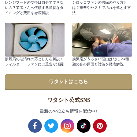
レンジフードの交換は自分でできな
シロッコファンの掃除のやり方と
いの？業者さんへ依頼する適切なタ
は？重曹やセスキで汚れを落とす方
イミングと費用を徹底解説
法
換気扇の油汚れの落とし方を解説！
換気扇がうるさい理由はなに？4種
フィルター・ファンには重曹が活躍
類の音の原因と対策を徹底解説
ワタシトはこちら
ワタシト公式SNS
最新のお役立ち情報を配信中♪