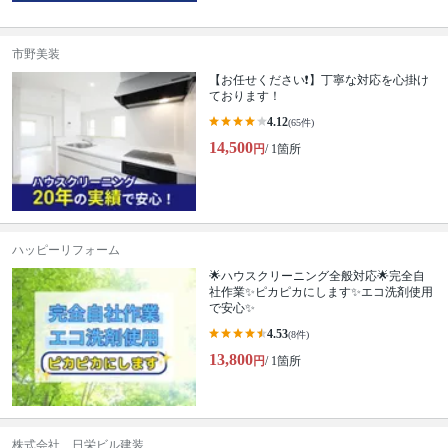
市野美装
【お任せください❗️】丁寧な対応を心掛け
ております！
4.12
(65件)
14,500
円
/ 1箇所
ハッピーリフォーム
🌟ハウスクリーニング全般対応🌟完全自
社作業✨️ピカピカにします✨️エコ洗剤使用
で安心✨
4.53
(8件)
13,800
円
/ 1箇所
株式会社 日栄ビル建装