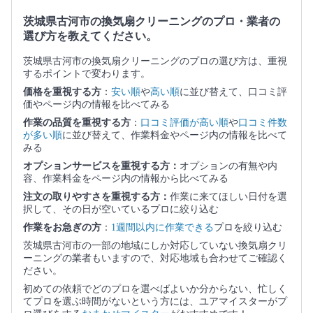
茨城県古河市の換気扇クリーニングのプロ・業者の
選び方を教えてください。
茨城県古河市の換気扇クリーニングのプロの選び方は、重視
するポイントで変わります。
価格を重視する方
：
安い順
や
高い順
に並び替えて、口コミ評
価やページ内の情報を比べてみる
作業の品質を重視する方
：
口コミ評価が高い順
や
口コミ件数
が多い順
に並び替えて、作業料金やページ内の情報を比べて
みる
オプションサービスを重視する方：
オプションの有無や内
容、作業料金をページ内の情報から比べてみる
注文の取りやすさを重視する方：
作業に来てほしい日付を選
択して、その日が空いているプロに絞り込む
作業をお急ぎの方
：
1週間以内に作業できる
プロを絞り込む
茨城県古河市の一部の地域にしか対応していない換気扇クリ
ーニングの業者もいますので、対応地域も合わせてご確認く
ださい。
初めての依頼でどのプロを選べばよいか分からない、忙しく
てプロを選ぶ時間がないという方には、ユアマイスターがプ