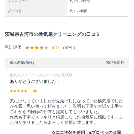
レンジフード
約1.5～3時間
プロペラ
約1～2時間
茨城県古河市の換気扇クリーニングの口コミ
累計評価
4.75
（57件）
匿名希望(50代)
2026年02月
換気扇クリーニング(プロペラ) | 茨城県
ありがとうございました！
5.00
気にはなっていましたが先延ばしになっていた換気扇でした
が今回、思い切って頼みました。説明も丁寧でお話が上手で
これからの掃除の仕方も提案してもらいました。
作業も丁寧でスッキリと綺麗になった換気扇に感動です。ま
た何がありましたらよろしくお願い致します。
☆エコ洗剤を使用！■プロペラの頑固