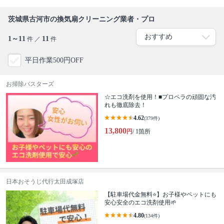
茨城県古河市の換気扇クリーニング業者・プロ
1～11
11
件 ／
件
平日作業500円OFF
お掃除バスターズ
☆エコ洗剤を使用！■プロペラの頑固な汚
れも徹底除去！
4.62
(379件)
13,800
円
/ 1箇所
日本おそうじ代行太田成塚店
【駐車場代金無料⭐️】お子様やペットにも
安心安全のエコ洗剤使用🌱
4.80
(134件)