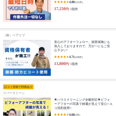
4.80
(531件)
17,250
円
/ 1箇所
（株）ベアリブ
安心のアフターフォロー。損害保険にも
加入しておりますので、万が一にもご安
心下さい!
4.71
(108件)
13,800
円
/ 1箇所
口コミ投稿で特典あり
リバーストーン
🌟ハウスクリーニング全般対応🌟ビフォ
ーアフターの写真で綺麗が見えて安心✨エ
コ洗剤使用✨
4.60
(2件)