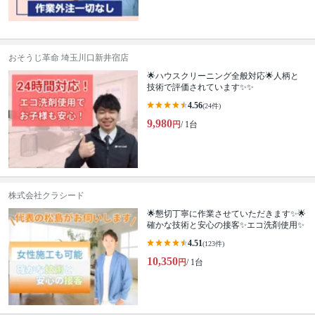
おそうじ革命 埼玉川口新井宿店
🌟ハウスクリーニング全般対応🌟人柄と
技術で評価されています✨✨
4.56
(24件)
9,980
円
/ 1台
株式会社クラシード
🌟懇切丁寧に作業させていただきます✨🌟
確かな技術と安心の接客✨エコ洗剤使用✨
4.51
(123件)
10,350
円
/ 1台