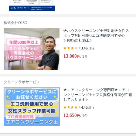
株式会社OJZO
🌟ハウスクリーニング全般対応🌟女性ス
タッフ対応可能✨エコ洗剤使用で安心
✨100%自社施工✨
3.40
(1件)
13,800
円
/ 1台
クリーンラボサービス
🌟エアコンクリーニング専門店🌟エアコ
ンクリーニング士✨プロ資格保有者が在籍
しております✨
4.40
(5件)
12,650
円
/ 1台