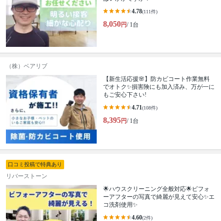
4.78
(111件)
8,050
円
/ 1台
（株）ベアリブ
【新生活応援🌸】防カビコート作業無料
でオトク✨損害険にも加入済み、万が一に
もご安心下さい!
4.71
(108件)
8,395
円
/ 1台
口コミ投稿で特典あり
リバーストーン
🌟ハウスクリーニング全般対応🌟ビフォ
ーアフターの写真で綺麗が見えて安心✨エ
コ洗剤使用✨
4.60
(2件)