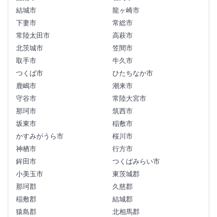
結城市
龍ヶ崎市
下妻市
常総市
常陸太田市
高萩市
北茨城市
笠間市
取手市
牛久市
つくば市
ひたちなか市
鹿嶋市
潮来市
守谷市
常陸大宮市
那珂市
筑西市
坂東市
稲敷市
かすみがうら市
桜川市
神栖市
行方市
鉾田市
つくばみらい市
小美玉市
東茨城郡
那珂郡
久慈郡
稲敷郡
結城郡
猿島郡
北相馬郡