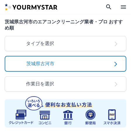
search
menu
茨城県古河市のエアコンクリーニング業者・プロ おすす
め順
タイプを選択
茨城県古河市
作業日を選択