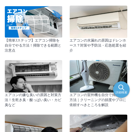
【簡単3ステップ】エアコン掃除を
エアコンの水漏れの原因はドレンホ
自分でやる方法！掃除できる範囲と
ース？対策や予防法・応急処置を紹
注意点
介
詳細検索
エアコンの嫌な臭いの原因と対策方
エアコンの室外機を自分で掃除する
法！生乾き臭・酸っぱい臭い・カビ
方法｜クリーニングの頻度やプロに
臭など
依頼すべきところを解説