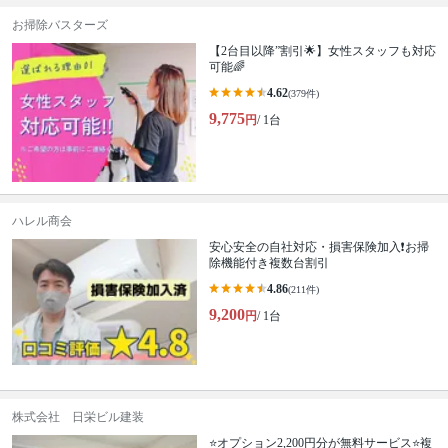
お掃除バスターズ
【2台目以降”割引🌟】女性スタッフも対応
可能🌈
4.62
(379件)
9,775
円
/ 1台
ハレル商会
安心安全の自社対応・損害保険加入❗️お掃
除機能付き複数台割引
4.86
(211件)
9,200
円
/ 1台
株式会社 日栄ビル建装
⭐オプション2,200円分が無料サービス⭐複