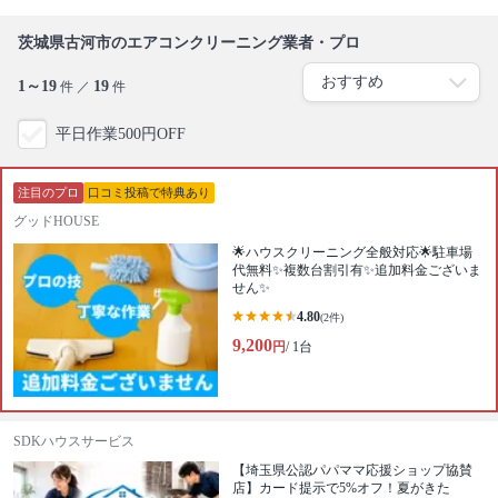
茨城県古河市のエアコンクリーニング業者・プロ
1～19
19
件 ／
件
平日作業500円OFF
注目のプロ
口コミ投稿で特典あり
グッドHOUSE
🌟ハウスクリーニング全般対応🌟駐車場
代無料✨複数台割引有✨追加料金ございま
せん✨
4.80
(2件)
9,200
円
/ 1台
SDKハウスサービス
【埼玉県公認パパママ応援ショップ協賛
店】カード提示で5%オフ！夏がきた