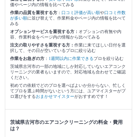
価やページ内の情報を比べてみる
作業の品質を重視する方
：
口コミ評価が高い順
や
口コミ件数
が多い順
に並び替えて、作業料金やページ内の情報を比べて
みる
オプションサービスを重視する方：
オプションの有無や内
容、作業料金をページ内の情報から比べてみる
注文の取りやすさを重視する方：
作業に来てほしい日付を選
択して、その日が空いているプロに絞り込む
作業をお急ぎの方
：
1週間以内に作業できる
プロを絞り込む
茨城県古河市の一部の地域にしか対応していないエアコンク
リーニングの業者もいますので、対応地域も合わせてご確認
ください。
初めての依頼でどのプロを選べばよいか分からない、忙しく
てプロを選ぶ時間がないという方には、ユアマイスターがプ
ロ選びをする
おまかせマイスター
がおすすめです！
茨城県古河市のエアコンクリーニングの料金・費用
は？