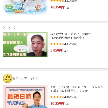
4.52
(160件)
10,350
円
/ 1台
M・K・C
みんな大好き！防カビ・抗菌コート
（2500円分相当）無料中！
4.83
(353件)
8,050
円
/ 1台
おそうじアーキレイ
⭐️お任せください⭐️防カビコートプレゼン
ト🎁エコ洗剤使用してます🌱
4.80
(531件)
10,350
円
/ 1台