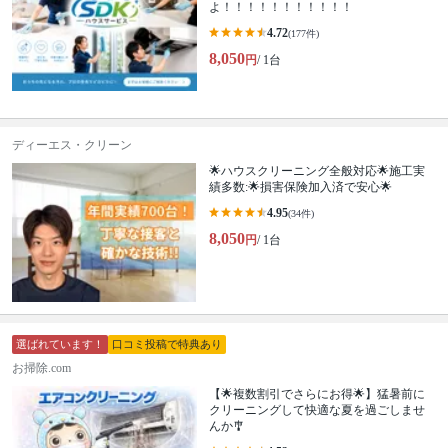
よ！！！！！！！！！！！
4.72
(177件)
8,050
円
/ 1台
ディーエス・クリーン
🌟ハウスクリーニング全般対応🌟施工実
績多数:🌟損害保険加入済で安心🌟
4.95
(34件)
8,050
円
/ 1台
選ばれています！
口コミ投稿で特典あり
お掃除.com
【🌟複数割引でさらにお得🌟】猛暑前に
クリーニングして快適な夏を過ごしませ
んか🎐