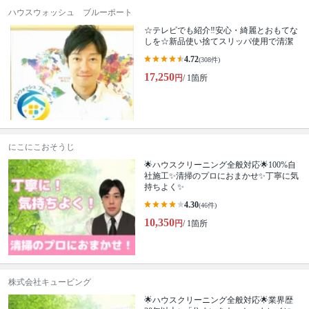
ハウスウォッシュ ブルーポート
☆テレビでも紹介‼安心・綺麗とおもてな
しを☆新品使い捨てスリッパ使用で清潔
4.72
(308件)
17,250
円
/ 1箇所
にこにこおそうじ
🌟ハウスクリーニング全般対応🌟100%自
社施工✨清掃のプロにおまかせ✨丁寧に気
持ちよく✨
4.30
(46件)
10,350
円
/ 1箇所
株式会社キュービング
🌟ハウスクリーニング全般対応🌟業界歴