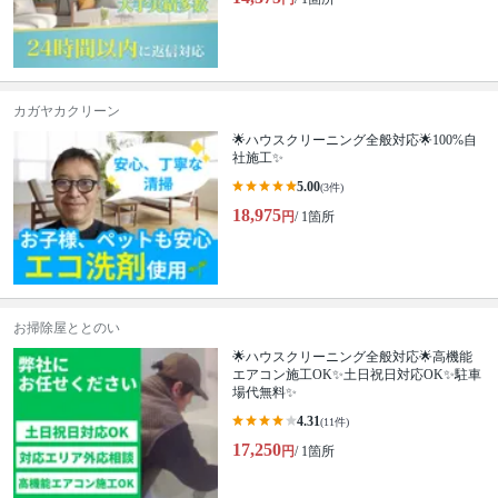
カガヤカクリーン
🌟ハウスクリーニング全般対応🌟100%自
社施工✨
5.00
(3件)
18,975
円
/ 1箇所
お掃除屋ととのい
🌟ハウスクリーニング全般対応🌟高機能
エアコン施工OK✨土日祝日対応OK✨駐車
場代無料✨
4.31
(11件)
17,250
円
/ 1箇所