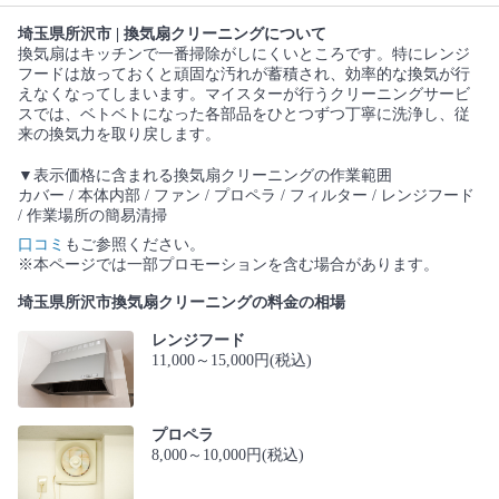
埼玉県所沢市 | 換気扇クリーニングについて
換気扇はキッチンで一番掃除がしにくいところです。特にレンジ
フードは放っておくと頑固な汚れが蓄積され、効率的な換気が行
えなくなってしまいます。マイスターが行うクリーニングサービ
スでは、ベトベトになった各部品をひとつずつ丁寧に洗浄し、従
来の換気力を取り戻します。
▼表示価格に含まれる換気扇クリーニングの作業範囲
カバー / 本体内部 / ファン / プロペラ / フィルター / レンジフード
/ 作業場所の簡易清掃
口コミ
もご参照ください。
※本ページでは一部プロモーションを含む場合があります。
埼玉県所沢市換気扇クリーニングの料金の相場
レンジフード
11,000～15,000円(税込)
プロペラ
8,000～10,000円(税込)