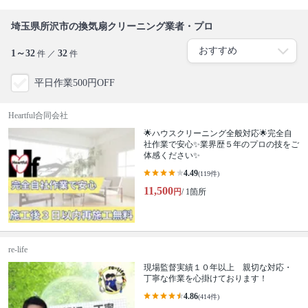
埼玉県所沢市の換気扇クリーニング業者・プロ
1～32
32
件 ／
件
平日作業500円OFF
Heartful合同会社
🌟ハウスクリーニング全般対応🌟完全自
社作業で安心✨業界歴５年のプロの技をご
体感ください✨
4.49
(119件)
11,500
円
/ 1箇所
re-life
現場監督実績１０年以上 親切な対応・
丁寧な作業を心掛けております！
4.86
(414件)