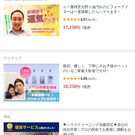
☆一番得意分野☆油汚れのビフォーアフ
ターは一度体験したらハマります！
4.87
(461件)
17,250
円
/ 1箇所
ワントップ
親切、優しく、丁寧に🎉お子様やペット
のいるご家庭大歓迎です🐶✨
4.89
(262件)
10,350
円
/ 1箇所
BHC
🌟ハウスクリーニング全般対応🌟安心の
自社作業✨プロの技術でお客様に感動をお
届け😃