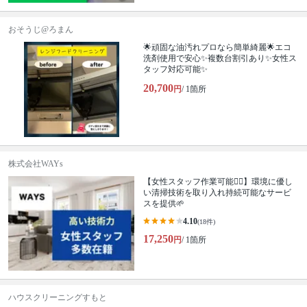
おそうじ@ろまん
🌟頑固な油汚れプロなら簡単綺麗🌟エコ
洗剤使用で安心✨複数台割引あり✨女性ス
タッフ対応可能✨
20,700
円
/ 1箇所
株式会社WAYs
【女性スタッフ作業可能🙆‍♀️】環境に優し
い清掃技術を取り入れ持続可能なサービ
スを提供🌱
4.10
(18件)
17,250
円
/ 1箇所
ハウスクリーニングすもと