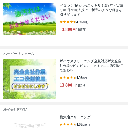
ベタつく油汚れもスッキリ！歴9年・実績
8,500件の職人技で、新品のような輝きを
取り戻します！
4.90
(8件)
13,800
円
/ 1箇所
ハッピーリフォーム
🌟ハウスクリーニング全般対応🌟完全自
社作業✨️ピカピカにします✨️エコ洗剤使用
で安心✨
4.53
(8件)
13,800
円
/ 1箇所
株式会社REVIA
換気扇クリーニング
4.65
(23件)