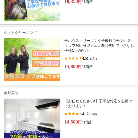
10,350
円
/ 1箇所
グットクリーニング
🌟ハウスクリーニング全般対応🌟女性ス
タッフ対応可能✨エコ洗剤使用で小さなお
子様にも安心✨
4.51
(13件)
13,800
円
/ 1箇所
市野美装
【お任せください❗️】丁寧な対応を心掛け
ております！
4.12
(65件)
14,500
円
/ 1箇所