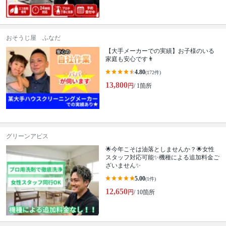
おそうじ屋 ふなだ
【大手メーカーでの実績】お子様のいる
家庭も安心です👨
4.80
(172件)
13,800
円
/ 1箇所
グリーンアピス
🌟今年こそは油落としませんか？🌟女性
スタッフ対応可能✨機種による追加料金ご
ざいません✨
5.00
(1件)
12,650
円
/ 10箇所