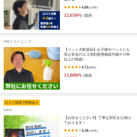
4.69
(114件)
12,650
円
/ 1箇所
MRクリーニング
【ペット大歓迎👍】お子様やペットにも
安心安全のエコ洗剤使用相談可能🌱13年
以上の実績✨
4.72
(66件)
13,800
円
/ 1箇所
口コミ投稿で特典あり
halvis
【お任せください❗️】丁寧な対応を心掛け
ております！
4.28
(140件)