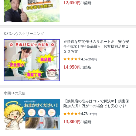
12,650
円
/ 1箇所
KSDハウスクリーニング
🎉快適な空間作りのサポート🎉 安心安
全⭐清潔丁寧⭐高品質⭐ お客様満足度１
２０％🌸
4.57
(270件)
14,950
円
/ 1箇所
水回りの天使
【換気扇の悩みはコレで解決🪽】損害保
険加入済！万が一の場合でも安心です❗️
4.78
(117件)
13,800
円
/ 1箇所