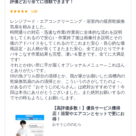
評価どおり全てに信頼できます！
5.00
レンジフード・エアコンクリーニング・浴室内の煖房乾燥換
気扇を頼みました。
時間通りの対応・迅速な作業(作業前に全体的な流れを説明
をしてくれるので安心)・作業終了後は画像付き説明とその
後のアドバイスをしてくれるのでこれまた安心・良心的な価
格設定・お人柄が良くてまたまた安心。全ておひとりでテキ
パキこなす作業結果も完璧。凄い＆驚きです。全てに大満足
です!
それとかゆい所に手が届くオプショナルメニュー←これほん
とありがたいです。
IHの魚グリル部分の清掃とか、我が家がお願いした浴槽内の
乾燥換気扇のみの清掃とか、こういうのさがしてたのよ～。
があるので『おそうじのむらさん』は絶対おすすめです！今
回は本当にありがとうございました。また絶対お願いするの
でその時もよろしくお願いします。
【高評価多数！】優良サービス獲得
店！浴室やエアコンとセットで更にお
得！
おそうじののむら