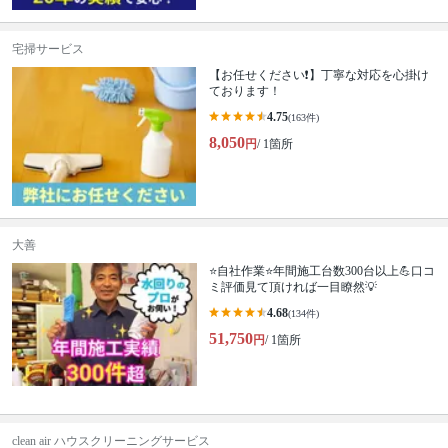
宅掃サービス
【お任せください❗️】丁寧な対応を心掛け
ております！
4.75
(163件)
8,050
円
/ 1箇所
大善
⭐自社作業⭐年間施工台数300台以上💪口コ
ミ評価見て頂ければ一目瞭然💡
4.68
(134件)
51,750
円
/ 1箇所
clean air ハウスクリーニングサービス