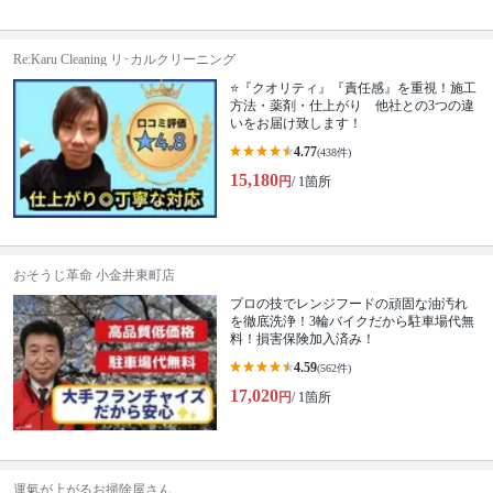
Re:Karu Cleaning リ･カルクリーニング
⭐『クオリティ』『責任感』を重視！施工
方法・薬剤・仕上がり 他社との3つの違
いをお届け致します！
4.77
(438件)
15,180
円
/ 1箇所
おそうじ革命 小金井東町店
プロの技でレンジフードの頑固な油汚れ
を徹底洗浄！3輪バイクだから駐車場代無
料！損害保険加入済み！
4.59
(562件)
17,020
円
/ 1箇所
運氣が上がるお掃除屋さん