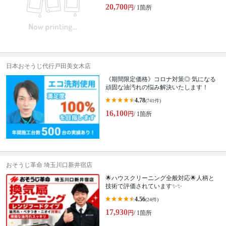
20,700
円
/ 1箇所
日本おそうじ代行戸田美女木店
《期間限定価格》コロナ対策◎ 気になる
頑固な油汚れの悩み解決いたします！
4.78
(741件)
16,100
円
/ 1箇所
おそうじ革命 埼玉川口新井宿店
🌟ハウスクリーニング全般対応🌟人柄と
技術で評価されています✨✨
4.56
(24件)
17,930
円
/ 1箇所