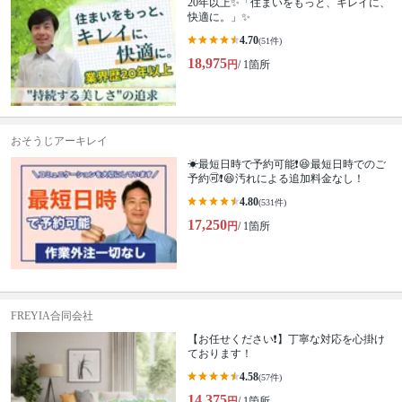
20年以上✨「住まいをもっと、キレイに、
快適に。」✨
4.70
(51件)
18,975
円
/ 1箇所
おそうじアーキレイ
☀最短日時で予約可能❗😆最短日時でのご
予約🉑❗️😆汚れによる追加料金なし！
4.80
(531件)
17,250
円
/ 1箇所
FREYIA合同会社
【お任せください❗️】丁寧な対応を心掛け
ております！
4.58
(57件)
14,375
円
/ 1箇所