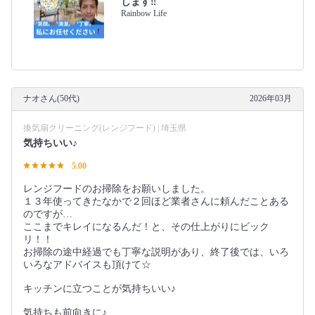
します‼️
Rainbow Life
ナオさん(50代)
2026年03月
換気扇クリーニング(レンジフード) | 埼玉県
気持ちいい♪
5.00
レンジフードのお掃除をお願いしました。
１３年使ってきたなかで２回ほど業者さんに頼んだことある
のですが…
ここまでキレイになるんだ！と、その仕上がりにビック
リ！！
お掃除の途中経過でも丁寧な説明があり、終了後では、いろ
いろなアドバイスも頂けて☆
キッチンに立つことが気持ちいい♪
気持ちも前向きに♪