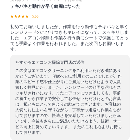
テキパキと動作が早く綺麗になった
5.00
初めてお願いしましたが、作業を行う動作もテキパキと早く
レンジフードのこびりつきもキレイになって、スッキリしま
した、エアコン掃除も作業を行う前にシートで保護してとっ
ても手際よく作業を行われました。また次回もお願いしま
す。
たすかるエアコンお掃除専門店の返信
この度はエアコンクリーニングをご利用いただき誠にあり
がとうございます。 初めてのご利用とのことでしたが、作
業のスピード感や仕上がりにご満足いただけたようで大変
嬉しく拝見いたしました。レンジフードの頑固な汚れもス
ッキリきれいになり、またエアコンにつきましても、事前
の養生から作業まで安心してお任せいただけたとのお言葉
は、私どもにとって何よりの励みでございます。お客様の
大切なお住まいを守りながら、丁寧かつ迅速な作業を心が
けておりますので、快適さを実感していただけましたら幸
いです。今後もさらにご満足いただけるよう、技術・サー
ビス向上に努めてまいります。 またのご利用心よりお待ち
しております。