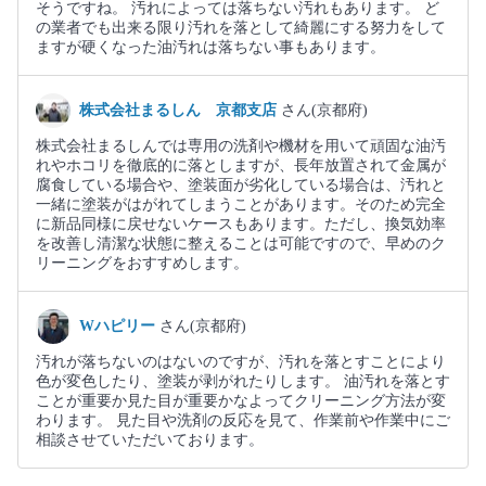
そうですね。 汚れによっては落ちない汚れもあります。 ど
の業者でも出来る限り汚れを落として綺麗にする努力をして
ますが硬くなった油汚れは落ちない事もあります。
株式会社まるしん 京都支店
さん(京都府)
株式会社まるしんでは専用の洗剤や機材を用いて頑固な油汚
れやホコリを徹底的に落としますが、長年放置されて金属が
腐食している場合や、塗装面が劣化している場合は、汚れと
一緒に塗装がはがれてしまうことがあります。そのため完全
に新品同様に戻せないケースもあります。ただし、換気効率
を改善し清潔な状態に整えることは可能ですので、早めのク
リーニングをおすすめします。
Wハピリー
さん(京都府)
汚れが落ちないのはないのですが、汚れを落とすことにより
色が変色したり、塗装が剥がれたりします。 油汚れを落とす
ことが重要か見た目が重要かなよってクリーニング方法が変
わります。 見た目や洗剤の反応を見て、作業前や作業中にご
相談させていただいております。