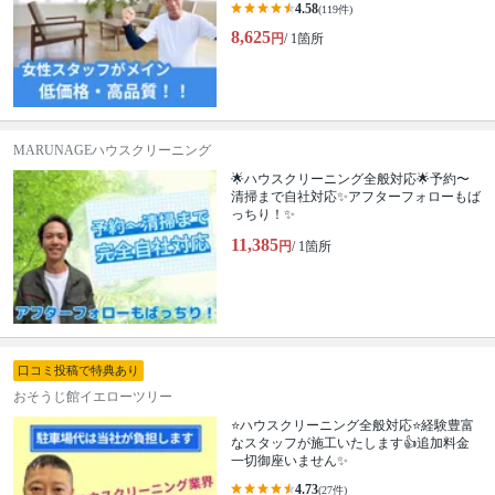
4.58
(119件)
8,625
円
/ 1箇所
MARUNAGEハウスクリーニング
🌟ハウスクリーニング全般対応🌟予約〜
清掃まで自社対応✨アフターフォローもば
っちり！✨
11,385
円
/ 1箇所
口コミ投稿で特典あり
おそうじ館イエローツリー
⭐ハウスクリーニング全般対応⭐経験豊富
なスタッフが施工いたします👍追加料金
一切御座いません✨
4.73
(27件)