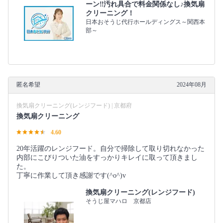
ーン‼︎汚れ具合で料金関係なし♪換気扇
クリーニング！
日本おそうじ代行ホールディングス～関西本
部～
匿名希望
2024年08月
換気扇クリーニング(レンジフード) | 京都府
換気扇クリーニング
4.60
20年活躍のレンジフード。自分で掃除して取り切れなかった
内部にこびりついた油をすっかりキレイに取って頂きまし
た。
丁寧に作業して頂き感謝です(^o^)v
換気扇クリーニング(レンジフード)
そうじ屋マハロ 京都店