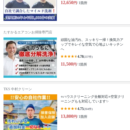
12,650
円
/ 1箇所
たすかるエアコンお掃除専門店
頑固な油汚れ、スッキリ一掃！換気力ア
ップでキレイな空気で心地よいキッチン
へ
4.78
(237件)
11,500
円
/ 1箇所
TKS 中村クリーン
⭐ハウスクリーニング全般対応⭐空室クリ
ーニングもも対応しています✨
4.75
(264件)
13,800
円
/ 1箇所