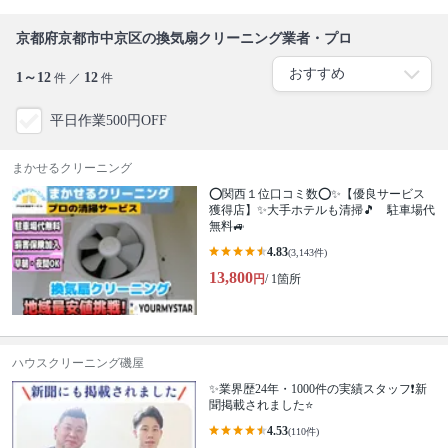
京都府京都市中京区の換気扇クリーニング業者・プロ
1～12
12
件 ／
件
平日作業500円OFF
まかせるクリーニング
⭕関西１位口コミ数⭕✨【優良サービス
獲得店】✨大手ホテルも清掃🎵 駐車場代
無料🚙
4.83
(3,143件)
13,800
円
/ 1箇所
ハウスクリーニング磯屋
✨業界歴24年・1000件の実績スタッフ❗️新
聞掲載されました⭐️
4.53
(110件)