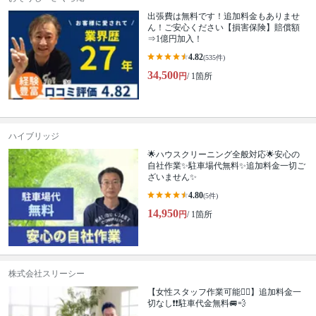
出張費は無料です！追加料金もありませ
ん！ご安心ください【損害保険】賠償額
⇒1億円加入！
4.82
(535件)
34,500
円
/ 1箇所
ハイブリッジ
🌟ハウスクリーニング全般対応🌟安心の
自社作業✨️駐車場代無料✨️追加料金一切ご
ざいません✨
4.80
(5件)
14,950
円
/ 1箇所
株式会社スリーシー
【女性スタッフ作業可能🙆‍♀️】追加料金一
切なし❗️❗️駐車代金無料🚐💨