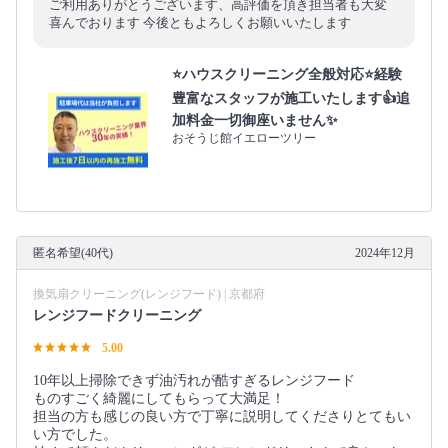
ご利用ありがとうございます、高評価を頂き担当者も大変
喜んでおります 今後ともよろしくお願いいたします
⭐ハウスクリーニング全般対応⭐経験
豊富なスタッフが施工いたします👍追
加料金一切御座いません✨
おそうじ館イエローツリー
匿名希望(40代)
2024年12月
換気扇クリーニング(レンジフード) | 京都府
レンジフードクリーニング
5.00
10年以上掃除できず油汚れが酷すぎるレンジフード
ものすごく綺麗にしてもらって大満足！
担当の方も感じの良い方で丁寧に説明してくださりとてもい
い方でした。