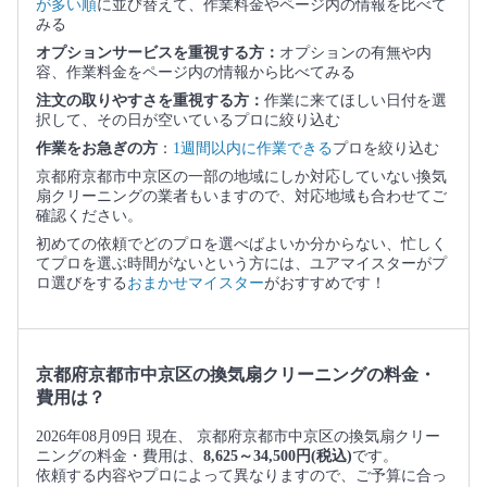
が多い順
に並び替えて、作業料金やページ内の情報を比べて
みる
オプションサービスを重視する方：
オプションの有無や内
容、作業料金をページ内の情報から比べてみる
注文の取りやすさを重視する方：
作業に来てほしい日付を選
択して、その日が空いているプロに絞り込む
作業をお急ぎの方
：
1週間以内に作業できる
プロを絞り込む
京都府京都市中京区の一部の地域にしか対応していない換気
扇クリーニングの業者もいますので、対応地域も合わせてご
確認ください。
初めての依頼でどのプロを選べばよいか分からない、忙しく
てプロを選ぶ時間がないという方には、ユアマイスターがプ
ロ選びをする
おまかせマイスター
がおすすめです！
京都府京都市中京区の換気扇クリーニングの料金・
費用は？
2026年08月09日 現在、 京都府京都市中京区の換気扇クリー
ニングの料金・費用は、
8,625～34,500円(税込)
です。
依頼する内容やプロによって異なりますので、ご予算に合っ