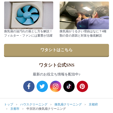
換気扇の油汚れの落とし方を解説！
換気扇がうるさい理由はなに？4種
フィルター・ファンには重曹が活躍
類の音の原因と対策を徹底解説
ワタシトはこちら
ワタシト公式SNS
最新のお役立ち情報を配信中♪
トップ
ハウスクリーニング
換気扇クリーニング
京都府
京都市
中京区の換気扇クリーニング