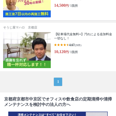
14,500
円
/ 1箇所
そうじ屋マハロ 京都店
【駐車場代金無料⭐️】汚れによる追加料金
一切なし！
4.67
(29件)
10,120
円
/ 1箇所
1
京都府京都市中京区でオフィスや飲食店の定期清掃や清掃
メンテナンスを検討中の法人の方へ