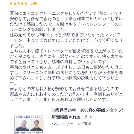
5.00
夏前にエアコンクリーニングをしていただいた時に、とても
安心してお任せできたのと、丁寧な作業でピカピカにしてい
ただけて感動したので、今回はキッチンのレンジフードのク
リーニングをお願いしました。
住み始めてから7年間ずっと掃除できていなかったレンジフ
ードを、中までピカピカにしていただけて、心まで軽くなり
ました。
こちらの不手際でエレベーターが使えず階段で上がっていた
だく事になり、本当に申し訳なかったのですが、快く大丈夫
ですと言って下さり、感謝の気持ちでいっぱいです。
事前のやりとりもスムーズですし、当日もご連絡いただけま
すし、クリーニング箇所の周りにも気を配りながら作業を進
めて下さいますし、終了時には状態の説明もして下さりま
す。
何よりどの方もお人柄が安心してお任せできる感じなので、
家族や友人にもおすすめしたいと思います。今回もありがと
うございました。また何かあればお願いしたいです。
✨業界歴24年・1000件の実績スタッフ❗️
新聞掲載されました⭐️
ハウスクリーニング磯屋