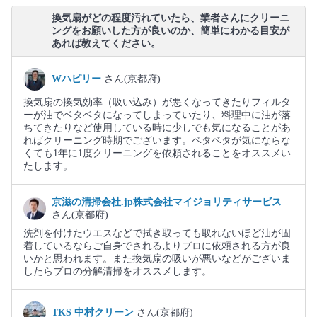
換気扇がどの程度汚れていたら、業者さんにクリーニ
ングをお願いした方が良いのか、簡単にわかる目安が
あれば教えてください。
Wハピリー
さん(京都府)
換気扇の換気効率（吸い込み）が悪くなってきたりフィルタ
ーが油でベタベタになってしまっていたり、料理中に油が落
ちてきたりなど使用している時に少しでも気になることがあ
ればクリーニング時期でございます。ベタベタが気にならな
くても1年に1度クリーニングを依頼されることをオススメい
たします。
京滋の清掃会社.jp株式会社マイジョリティサービス
さん(京都府)
洗剤を付けたウエスなどで拭き取っても取れないほど油が固
着しているならご自身でされるよりプロに依頼される方が良
いかと思われます。また換気扇の吸いが悪いなどがございま
したらプロの分解清掃をオススメします。
TKS 中村クリーン
さん(京都府)