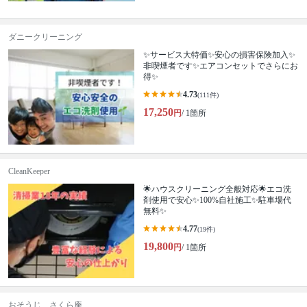
ダニークリーニング
✨サービス大特価✨安心の損害保険加入✨
非喫煙者です✨エアコンセットでさらにお
得✨
4.73
(111件)
17,250
円
/ 1箇所
CleanKeeper
🌟ハウスクリーニング全般対応🌟エコ洗
剤使用で安心✨100%自社施工✨駐車場代
無料✨
4.77
(19件)
19,800
円
/ 1箇所
おそうじ さくら庵