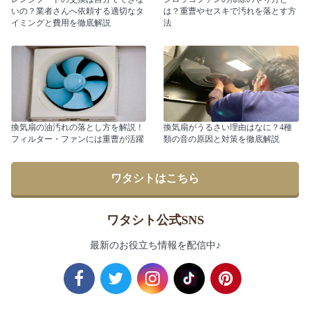
いの？業者さんへ依頼する適切なタ
は？重曹やセスキで汚れを落とす方
イミングと費用を徹底解説
法
換気扇の油汚れの落とし方を解説！
換気扇がうるさい理由はなに？4種
フィルター・ファンには重曹が活躍
類の音の原因と対策を徹底解説
ワタシトはこちら
ワタシト公式SNS
最新のお役立ち情報を配信中♪