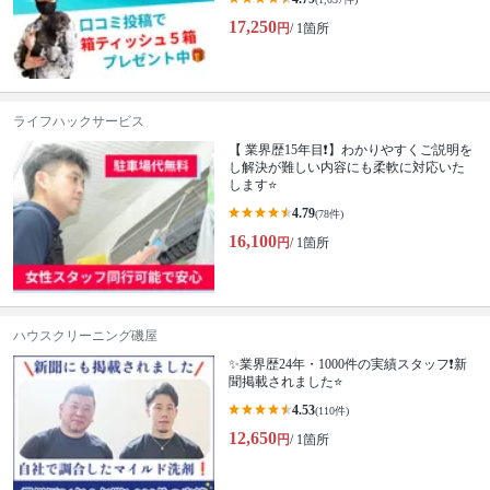
17,250
円
/ 1箇所
ライフハックサービス
【 業界歴15年目❗️】わかりやすくご説明を
し解決が難しい内容にも柔軟に対応いた
します⭐️
4.79
(78件)
16,100
円
/ 1箇所
ハウスクリーニング磯屋
✨業界歴24年・1000件の実績スタッフ❗️新
聞掲載されました⭐️
4.53
(110件)
12,650
円
/ 1箇所