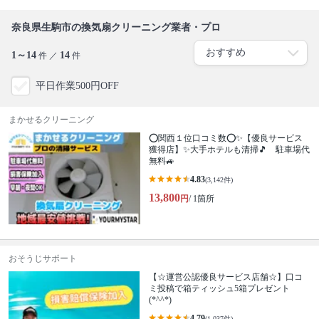
奈良県生駒市の換気扇クリーニング業者・プロ
1～14
14
件 ／
件
平日作業500円OFF
まかせるクリーニング
⭕関西１位口コミ数⭕✨【優良サービス
獲得店】✨大手ホテルも清掃🎵 駐車場代
無料🚙
4.83
(3,142件)
13,800
円
/ 1箇所
おそうじサポート
【☆運営公認優良サービス店舗☆】口コ
ミ投稿で箱ティッシュ5箱プレゼント
(*^^*)
4.79
(1,037件)