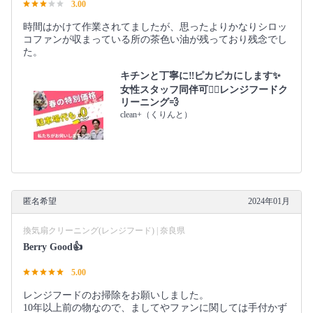
3.00
時間はかけて作業されてましたが、思ったよりかなりシロッ
コファンが収まっている所の茶色い油が残っており残念でし
た。
キチンと丁寧に‼︎ピカピカにします✨
女性スタッフ同伴可🙆‍♀️レンジフードク
リーニング💨
clean+（くりんと）
匿名希望
2024年01月
換気扇クリーニング(レンジフード) | 奈良県
Berry Good👍
5.00
レンジフードのお掃除をお願いしました。
10年以上前の物なので、ましてやファンに関しては手付かず