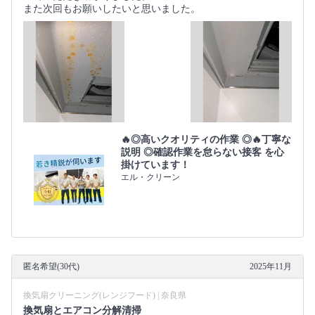
また次回もお願いしたいと思いました。
🔥◎高いクオリティの作業 ◎🔥丁寧な
説明 ◎確認作業を怠らない接客 を心
掛けています！
エル・クリーン
匿名希望(30代)
2025年11月
換気扇クリーニング(レンジフード) | 奈良県
換気扇とエアコン分解清掃