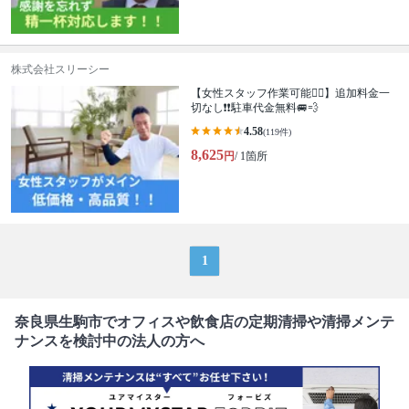
株式会社スリーシー
【女性スタッフ作業可能🙆‍♀️】追加料金一
切なし❗️❗️駐車代金無料🚐💨
4.58
(119件)
8,625
円
/ 1箇所
1
奈良県生駒市でオフィスや飲食店の定期清掃や清掃メンテ
ナンスを検討中の法人の方へ