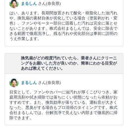
まるしん
さん(奈良県)
はい、あります。長期間放置されて酸化・樹脂化した油汚れ
や、換気扇の素材自体が劣化している場合（塗装剥がれ・変
色）、ファンやモーター部分に固着した汚れは完全に落とせ
ないことがあります。株式会社まるしんでは、安全に除去で
きる範囲で徹底洗浄し、残る汚れや劣化部分は事前に説明の
うえ作業します。
換気扇がどの程度汚れていたら、業者さんにクリーニ
ングをお願いした方が良いのか、簡単にわかる目安が
あれば教えてください。
まるしん
さん(奈良県)
目安として、ファンやカバーに油汚れが厚くこびりつき、家
庭用洗剤や拭き掃除では落ちにくい状態になったら依頼がお
すすめです。また、換気効率が落ちている、運転音が大きく
なった、悪臭がする場合もプロ清掃のタイミングです。株式
会社まるしんでは、分解洗浄で見えない内部まで徹底的に掃
除できます。