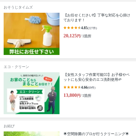
おそうじタイムズ
【お任せください❗️】丁寧な対応を心掛け
ております！
4.85
(227件)
20,125
円
/ 1箇所
エコ・クリーン
【女性スタッフ作業可能🙆‍♀️】お子様やペ
ットにも安心安全のエコ洗剤使用🌱
4.66
(69件)
13,800
円
/ 1箇所
お結び
🌟空間除菌のプロが行うクリーニング🌟