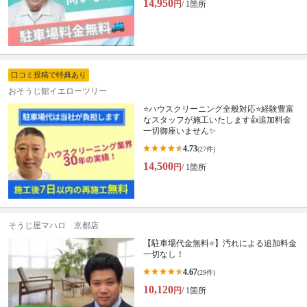
14,950
円
/ 1箇所
口コミ投稿で特典あり
おそうじ館イエローツリー
⭐ハウスクリーニング全般対応⭐経験豊富
なスタッフが施工いたします👍追加料金
一切御座いません✨
4.73
(27件)
14,500
円
/ 1箇所
そうじ屋マハロ 京都店
【駐車場代金無料⭐️】汚れによる追加料金
一切なし！
4.67
(29件)
10,120
円
/ 1箇所