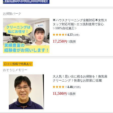
お掃除パーク
🌟ハウスクリーニング全般対応🌟女性ス
タッフ対応可能✨エコ洗剤使用で安心
✨100%自社施工✨
4.57
(13件)
17,250
円
/ 1箇所
口コミ投稿で特典あり
おそうじメモリー
大人気！思い出に残るお掃除を！換気扇
クリーニング！快適なお部屋に/近畿
4.48
(373件)
11,500
円
/ 1箇所