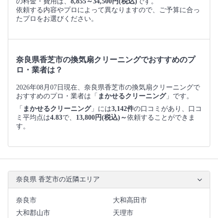
の料金・費用は、
8,855～34,500円(税込)
です。
依頼する内容やプロによって異なりますので、ご予算に合っ
たプロをお選びください。
奈良県香芝市の換気扇クリーニングでおすすめのプ
ロ・業者は？
2026年08月07日現在、奈良県香芝市の換気扇クリーニングで
おすすめのプロ・業者は「
まかせるクリーニング
」です。
「
まかせるクリーニング
」には
3,142件
の口コミがあり、口コ
ミ平均点は
4.83
で、
13,800円(税込)～
依頼することができま
す。
奈良県 香芝市の近隣エリア
奈良市
大和高田市
大和郡山市
天理市