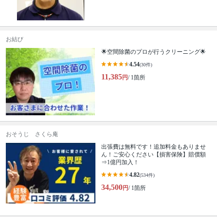
お結び
🌟空間除菌のプロが行うクリーニング🌟
4.54
(30件)
11,385
円
/ 1箇所
おそうじ さくら庵
出張費は無料です！追加料金もありませ
ん！ご安心ください【損害保険】賠償額
⇒1億円加入！
4.82
(534件)
34,500
円
/ 1箇所