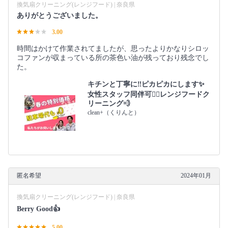
換気扇クリーニング(レンジフード) | 奈良県
ありがとうございました。
3.00
時間はかけて作業されてましたが、思ったよりかなりシロッ
コファンが収まっている所の茶色い油が残っており残念でし
た。
キチンと丁寧に‼︎ピカピカにします✨
女性スタッフ同伴可🙆‍♀️レンジフードク
リーニング💨
clean+（くりんと）
匿名希望
2024年01月
換気扇クリーニング(レンジフード) | 奈良県
Berry Good👍
5.00