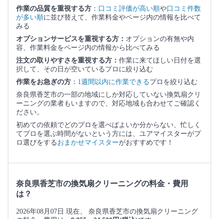
作業の品質を重視する方
：
口コミ評価が高い順
や
口コミ件数
が多い順
に並び替えて、作業料金やページ内の情報を比べて
みる
オプションサービスを重視する方：
オプションの有無や内
容、作業料金をページ内の情報から比べてみる
注文の取りやすさを重視する方：
作業に来てほしい日付を選
択して、その日が空いているプロに絞り込む
作業をお急ぎの方
：
1週間以内に作業できる
プロを絞り込む
奈良県香芝市の一部の地域にしか対応していない換気扇クリ
ーニングの業者もいますので、対応地域も合わせてご確認く
ださい。
初めての依頼でどのプロを選べばよいか分からない、忙しく
てプロを選ぶ時間がないという方には、ユアマイスターがプ
ロ選びをする
おまかせマイスター
がおすすめです！
奈良県香芝市の換気扇クリーニングの料金・費用
は？
2026年08月07日 現在、 奈良県香芝市の換気扇クリーニング