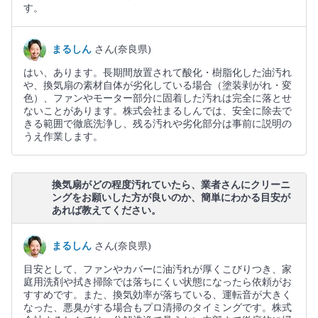
す。
まるしん
さん(奈良県)
はい、あります。長期間放置されて酸化・樹脂化した油汚れ
や、換気扇の素材自体が劣化している場合（塗装剥がれ・変
色）、ファンやモーター部分に固着した汚れは完全に落とせ
ないことがあります。株式会社まるしんでは、安全に除去で
きる範囲で徹底洗浄し、残る汚れや劣化部分は事前に説明の
うえ作業します。
換気扇がどの程度汚れていたら、業者さんにクリーニ
ングをお願いした方が良いのか、簡単にわかる目安が
あれば教えてください。
まるしん
さん(奈良県)
目安として、ファンやカバーに油汚れが厚くこびりつき、家
庭用洗剤や拭き掃除では落ちにくい状態になったら依頼がお
すすめです。また、換気効率が落ちている、運転音が大きく
なった、悪臭がする場合もプロ清掃のタイミングです。株式