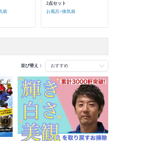
2点セット
気扇
お風呂×換気扇
並び替え：