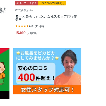
選ばれています！
口コミ投稿で特典あり
気急上
株式会社gratia
す✨
🏠一人暮らしも安心♪女性スタッフ同行作
業☘️
4.81
(115件)
15,000
円
/ 1箇所