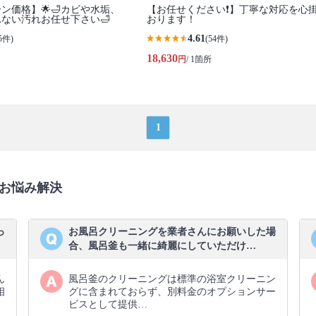
ーン価格】🌟🛁カビや水垢、
【お任せください❗️】丁寧な対応を心
ない汚れお任せ下さい🛁
おります！
4.61
5件)
(54件)
18,630
円
/ 1箇所
1
お悩み解決
っ
お風呂クリーニングを業者さんにお願いした場
合、風呂釜も一緒に綺麗にしていただけ…
ん
風呂釜のクリーニングは標準の浴室クリーニン
相
グに含まれておらず、別料金のオプションサー
ビスとして提供…