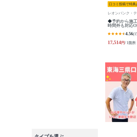
口コミ投稿で特典
レオンバンク・テ
◆予約から施工
時間外も対応O
4.56
(1
17,514
円
/ 1箇所
タイプを選ぶ