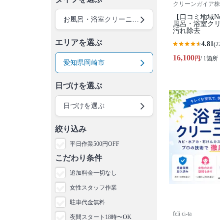
クリーンガイア株
【口コミ地域N
お風呂・浴室クリーニング
風呂・浴室クリ
汚れ除去
エリアを選ぶ
4.81
(2
16,100
円
/ 1箇所
愛知県岡崎市
日づけを選ぶ
日づけを選ぶ
絞り込み
平日作業500円OFF
こだわり条件
追加料金一切なし
女性スタッフ作業
駐車代金無料
feli ci-ta
夜間スタート18時〜OK