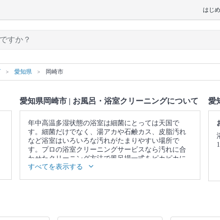
はじ
グ
愛知県
岡崎市
愛知県岡崎市 | お風呂・浴室クリーニングについて
愛
年中高温多湿状態の浴室は細菌にとっては天国で
す。細菌だけでなく、湯アカや石鹸カス、皮脂汚れ
など浴室はいろいろな汚れがたまりやすい場所で
す。プロの浴室クリーニングサービスなら汚れに合
わせたクリーニング方法で風呂場一式をピカピカに
すべてを表示する
仕上げます。
▼表示価格に含まれるお風呂・浴室クリーニングの
作業範囲
浴槽 / 蛇口 / シャワー / 天井 / 壁 / 床 / 扉 / 照明 / 換気
扇 / 排水口 / トイレ・洗面台(3点ユニットの場合) / 作
業場所の簡易清掃