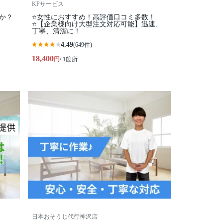
KPサービス
か？
⭐️女性におすすめ！高評価口コミ多数！
⭐️【企業様向け大型注文対応可能】迅速、
丁寧、清潔に！
4.49
(649件)
18,400
円
/ 1箇所
日本おそうじ代行神沢店