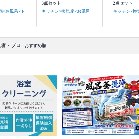
3点セット
2点セット
口コミ
もご参照ください。
扇×お風呂×ト
キッチン×換気扇×お風呂
キッチン×換
※本ページでは一部プロモーションを含む場合があ
ります。
業者・プロ
おすすめ順