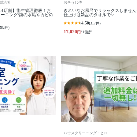
式会社
おそうじ侍
o1店舗】衛生管理徹底！お
きれいなお風呂でリラックスしません
ーニング/鏡の水垢やカビの
仕上げは新品のタオルで✨
4.50
(317件)
282件)
17,020
円
/ 1箇所
ハウスクリーニング・ヒロ