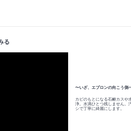
みる
〜いざ、エプロンの向こう側
カビのもとになる石鹸カスや
浄。水滴ひとつ残しません。
シで丁寧に綺麗にします。