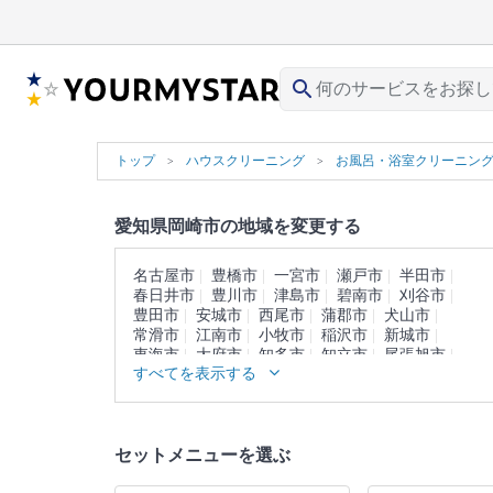
search
トップ
ハウスクリーニング
お風呂・浴室クリーニン
愛知県岡崎市の地域を変更する
名古屋市
豊橋市
一宮市
瀬戸市
半田市
春日井市
豊川市
津島市
碧南市
刈谷市
豊田市
安城市
西尾市
蒲郡市
犬山市
常滑市
江南市
小牧市
稲沢市
新城市
東海市
大府市
知多市
知立市
尾張旭市
すべてを表示する
高浜市
岩倉市
豊明市
日進市
田原市
愛西市
清須市
北名古屋市
弥富市
みよし市
あま市
長久手市
愛知郡
西春日井郡
丹羽郡
海部郡
知多郡
額田郡
北設楽郡
セットメニューを選ぶ