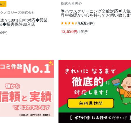
株式会社暖心
あり
🌟ハウスクリーニング全般対応🌟人
クノロジーズ株式会社
昇中👍暖かい心を持ってお伺い致しま
まで100％自社対応◆営業
4.63
(54件)
K◆損害保険加入店
12,650
円
/ 1箇所
56件)