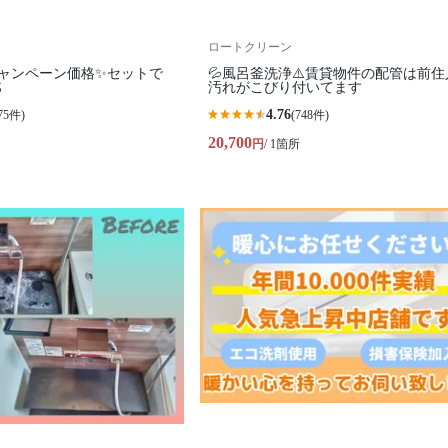
ロートクリーン
キャンペーン価格✨セットで
💦風呂釜洗浄⚠️賃貸物件の配管は前住

汚れがこびり付いてます
4.76
75件)
(748件)
20,700
円
/ 1箇所