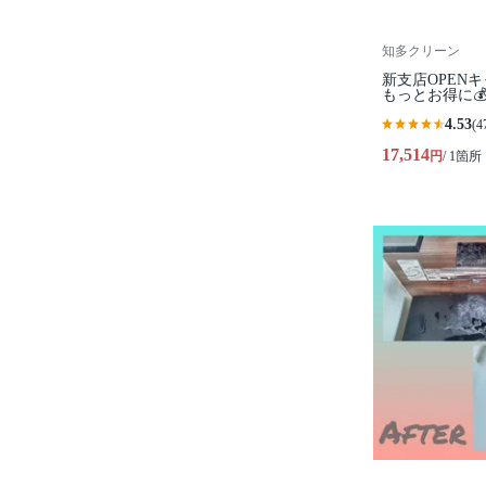
知多クリーン
新支店OPEN
もっとお得に
4.53
(4
17,514
円
/ 1箇所