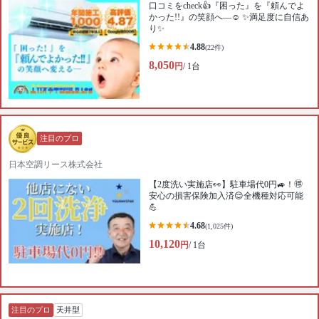
口コミをcheck👍『困った』を『頼んでよ
かった!!』の笑顔へ—☺︎ ✨満足度に自信あ
り✨
4.88
(22件)
8,050
円
/ 1台
注目のプロ
日本空調リース株式会社
【2度洗い実施店👀】駐車場代0円🚙！🉐
安心の損害保険加入済😌全機種対応可能
💪
4.68
(1,025件)
10,120
円
/ 1台
注目のプロ
天井型