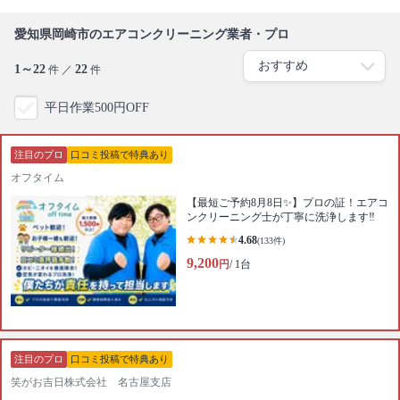
愛知県岡崎市のエアコンクリーニング業者・プロ
1～22
22
件 ／
件
平日作業500円OFF
注目のプロ
口コミ投稿で特典あり
オフタイム
【最短ご予約8月8日✨】プロの証！エアコ
ンクリーニング士が丁寧に洗浄します‼️
4.68
(133件)
9,200
円
/ 1台
注目のプロ
口コミ投稿で特典あり
笑がお吉日株式会社 名古屋支店