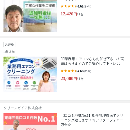
4.61
(54件)
12,420
円
/ 1台
天井型
feli ci-ta
☝🏼業務用エアコンならお任せ下さい！‪実
績はありますのでご安心して下さい👍🏼
4.68
(85件)
23,000
円
/ 1台
クリーンガイア株式会社
【口コミ地域No.1】衛生管理徹底でクリ
ーニング致します！☆アフターフォロー
万全☆