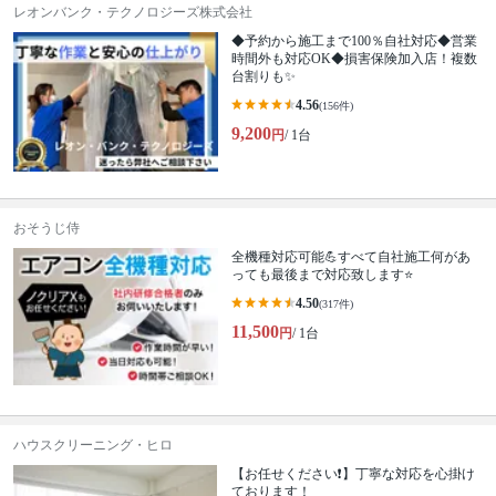
レオンバンク・テクノロジーズ株式会社
◆予約から施工まで100％自社対応◆営業
時間外も対応OK◆損害保険加入店！複数
台割りも✨
4.56
(156件)
9,200
円
/ 1台
おそうじ侍
全機種対応可能💪すべて自社施工何があ
っても最後まで対応致します⭐
4.50
(317件)
11,500
円
/ 1台
ハウスクリーニング・ヒロ
【お任せください❗️】丁寧な対応を心掛け
ております！