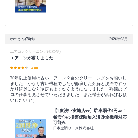
ホツさん(70代)
2026年08月
エアコンクリーニング(壁掛型)
エアコンが蘇りました
4.80
20年以上使用の古いエアコン２台のクリーニングをお願いし
ました かなり古い機種でしたが徹底した分解と洗浄ですっ
かり綺麗になり冷房もよく効くようになりました 熟練のプ
ロの仕事を見させていただきました また機会があればお願
いしたいです
【2度洗い実施店👀】駐車場代0円🚙！
🉐安心の損害保険加入済😌全機種対応
可能💪
日本空調リース株式会社