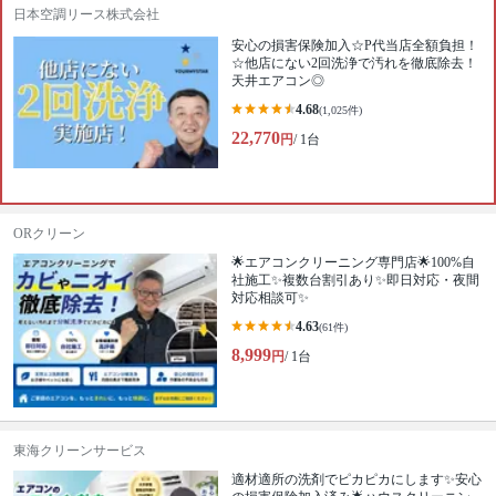
日本空調リース株式会社
安心の損害保険加入☆P代当店全額負担！
☆他店にない2回洗浄で汚れを徹底除去！
天井エアコン◎
4.68
(1,025件)
22,770
円
/ 1台
ORクリーン
🌟エアコンクリーニング専門店🌟100%自
社施工✨複数台割引あり✨即日対応・夜間
対応相談可✨
4.63
(61件)
8,999
円
/ 1台
東海クリーンサービス
適材適所の洗剤でピカピカにします✨安心