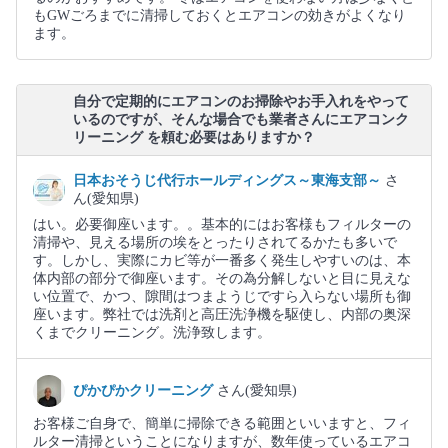
もGWごろまでに清掃しておくとエアコンの効きがよくなり
ます。
自分で定期的にエアコンのお掃除やお手入れをやって
いるのですが、そんな場合でも業者さんにエアコンク
リーニング を頼む必要はありますか？
日本おそうじ代行ホールディングス～東海支部～
さ
ん(愛知県)
はい。必要御座います。。基本的にはお客様もフィルターの
清掃や、見える場所の埃をとったりされてるかたも多いで
す。しかし、実際にカビ等が一番多く発生しやすいのは、本
体内部の部分で御座います。その為分解しないと目に見えな
い位置で、かつ、隙間はつまようじですら入らない場所も御
座います。弊社では洗剤と高圧洗浄機を駆使し、内部の奥深
くまでクリーニング。洗浄致します。
ぴかぴかクリーニング
さん(愛知県)
お客様ご自身で、簡単に掃除できる範囲といいますと、フィ
ルター清掃ということになりますが、数年使っているエアコ