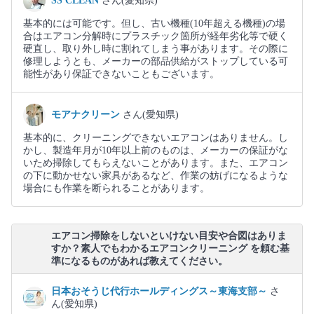
SS CLEAN
さん(愛知県)
基本的には可能です。但し、古い機種(10年超える機種)の場
合はエアコン分解時にプラスチック箇所が経年劣化等で硬く
硬直し、取り外し時に割れてしまう事があります。その際に
修理しようとも、メーカーの部品供給がストップしている可
能性があり保証できないこともございます。
モアナクリーン
さん(愛知県)
基本的に、クリーニングできないエアコンはありません。し
かし、製造年月が10年以上前のものは、メーカーの保証がな
いため掃除してもらえないことがあります。また、エアコン
の下に動かせない家具があるなど、作業の妨げになるような
場合にも作業を断られることがあります。
エアコン掃除をしないといけない目安や合図はありま
すか？素人でもわかるエアコンクリーニング を頼む基
準になるものがあれば教えてください。
日本おそうじ代行ホールディングス～東海支部～
さ
ん(愛知県)