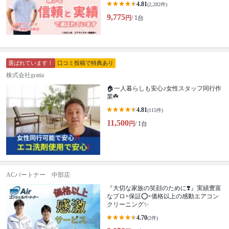
4.81
(2,282件)
9,775
円
/ 1台
選ばれています！
口コミ投稿で特典あり
株式会社gratia
🏠一人暮らしも安心♪女性スタッフ同行作
業☘️
4.81
(115件)
11,500
円
/ 1台
ACパートナー 中部店
『大切な家族の笑顔のために❣️』実績豊富
なプロ×保証⭕️×価格以上の感動エアコン
クリーニング✨
4.70
(2件)