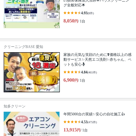
の損害保険加入済み🌟ハウスクリーニン
グ全般対応🌟
4.93
(8件)
8,050
円
/ 1台
クリーニングBASE 愛知
家族の元気な笑顔のために❣️価格以上の感
動サービス✨天然エコ洗剤✨赤ちゃん、ペ
ットも安心🤱
4.84
(461件)
6,900
円
/ 1台
知多クリーン
年間5000台の実績✨安心の自社施工👍
4.53
(475件)
13,915
円
/ 1台