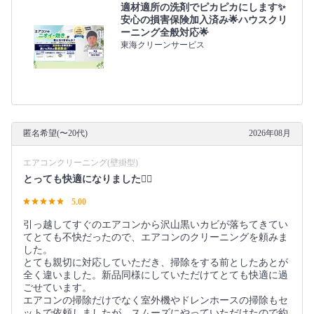
適材適所の洗剤でピカピカにします✨
安心の損害保険加入済み🌟ハウスクリ
ーニング全般対応🌟
東海クリーンサービス
匿名希望(〜20代)
2026年08月
エアコンクリーニング(壁掛型)
とっても快適になりました🙂‍↕️
5.00
引っ越してすぐのエアコンから沢山黒いカビが落ちてきてい
てとても不快だったので、エアコンのクリーニングを頼みま
した。
とても親切に対応していただき、掃除をする前としたあとが
全く違いました。新品同様にしていただけてとても快適に過
ごせています。
エアコンの掃除だけでなく室外機やドレンホースの掃除もセ
ットで依頼しましたが、スムーズにやっていただけたので約