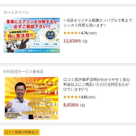
ロートクリーン
✨当店オリジナル殺菌ナノバブルで奥まで
シッカリ何度も洗います✨
4.76
(748件)
12,650
円
/ 1台
KSS住宅サービス東海店
口コミ高評価🌈 説明がわかりやすく安心
料金以上にご満足いただける対応を心が
けています(^^)
4.81
(49件)
8,050
円
/ 1台
口コミ投稿で特典あり