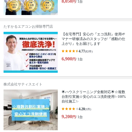
8,050
円
/ 1台
たすかるエアコンお掃除専門店
【在宅専門】安心の『エコ洗剤』使用🌱
マナー研修済みのスタッフが『感動の仕
上がり』をお届けします
4.77
(82件)
6,900
円
/ 1台
株式会社サティスエイト
🌟ハウスクリーニング全般対応🌟☆複数
台割引実施☆安心のエコ洗剤使用✨100%
自社施工✨
4.20
(1件)
9,200
円
/ 1台