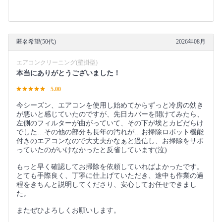
匿名希望(50代)
2026年08月
エアコンクリーニング(壁掛型)
本当にありがとうございました！
5.00
今シーズン、エアコンを使用し始めてからずっと冷房の効き
が悪いと感じていたのですが、先日カバーを開けてみたら、
左側のフィルターが曲がっていて、その下が埃とカビだらけ
でした…その他の部分も長年の汚れが…お掃除ロボット機能
付きのエアコンなので大丈夫かなぁと過信し、お掃除をサボ
っていたのがいけなかったと反省しています(泣)
もっと早く確認してお掃除を依頼していればよかったです。
とても手際良く、丁寧に仕上げていただき、途中も作業の過
程をきちんと説明してくださり、安心してお任せできまし
た。
またぜひよろしくお願いします。