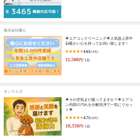
株式会社暖心
🌟エアコンクリーニング🌟人気急上昇中
👍暖かい心を持ってお伺い致します✨
4.63
(54件)
11,500
円
/ 1台
サンライズ
🌟その空気まだ吸ってますか？🌟エアコ
ン内部の汚れを分解洗浄で一気にリセッ
ト🌟
4.71
(58件)
10,350
円
/ 1台