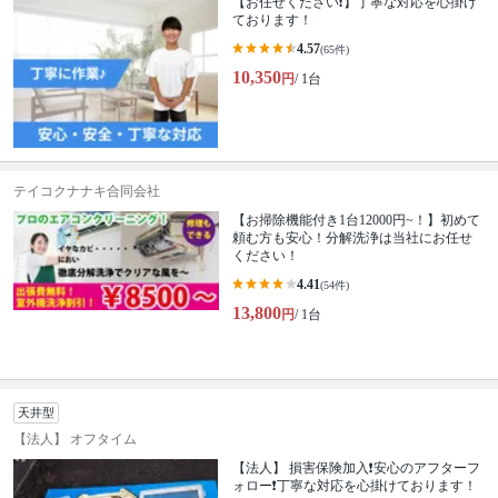
【お任せください❗️】丁寧な対応を心掛け
ております！
4.57
(65件)
10,350
円
/ 1台
テイコクナナキ合同会社
【お掃除機能付き1台12000円~！】初めて
頼む方も安心！分解洗浄は当社にお任せ
ください！
4.41
(54件)
13,800
円
/ 1台
天井型
【法人】 オフタイム
【法人】 損害保険加入❗安心のアフターフ
ォロー❗丁寧な対応を心掛けております！