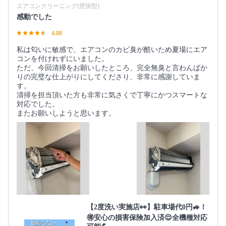
エアコンクリーニング(壁掛型)
感動でした
4.80
私は匂いに敏感で、エアコンのカビ臭が酷いため夏場にエア
コンを付けれずにいました。
ただ、今回清掃をお願いしたところ、完全無臭と言わんばか
りの完璧な仕上がりにしてくださり、非常に感謝していま
す。
清掃を担当頂いた方も非常に気さくで丁寧にかつスマートな
対応でした。
またお願いしようと思います。
【2度洗い実施店👀】駐車場代0円🚙！
🉐安心の損害保険加入済😌全機種対応