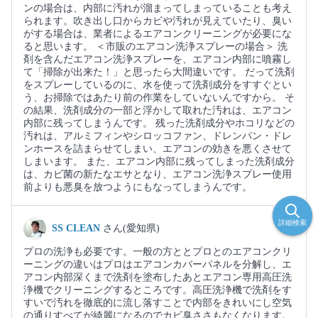
ンの場合は、内部に汚れが溜まってしまっていることも考え
られます。吹き出し口からカビや汚れが見えていたり、臭い
がする場合は、業者によるエアコンクリーニングが必要にな
ると思います。 ＜市販のエアコン洗浄スプレーの場合＞ 洗
剤を含んだエアコン洗浄スプレーを、エアコン内部に噴霧し
て「掃除が出来た！」と思ったら大間違いです。 だって洗剤
をスプレーしているのに、水を使って洗剤成分をすすぐとい
う、お掃除ではあたり前の作業をしていないんですから。 そ
の結果、洗剤成分の一部と浮かして取れた汚れは、エアコン
内部に残ってしまうんです。 残った洗剤成分やホコリなどの
汚れは、アルミフィンやシロッコファン、ドレンパン・ドレ
ンホースを詰まらせてしまい、エアコンの効きを悪くさせて
しまいます。 また、エアコン内部に残ってしまった洗剤成分
は、カビ菌の新たなエサとなり、エアコン洗浄スプレー使用
前よりも悪臭を放つようにもなってしまうんです。
詳細検索
SS CLEAN
さん(愛知県)
プロの洗浄も必要です。一般の方ととプロとのエアコンクリ
ーニングの違いはプロはエアコンカバーパネルを分解し、エ
アコン内部深くまで洗剤を塗布したあとエアコン専用高圧洗
浄機でクリーニングするところです。高圧洗浄機で洗剤をす
すいで汚れを徹底的に流し落すことで内部をきれいにし空気
の通りすべてが綺麗になるのでカビ臭ささもなくなります。