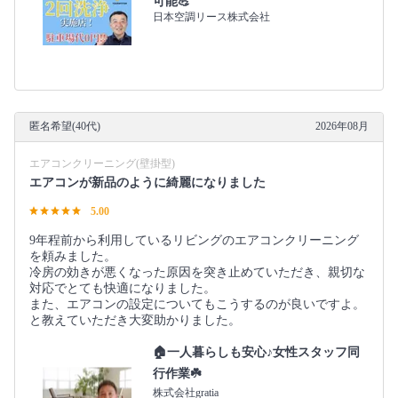
可能💪
日本空調リース株式会社
匿名希望(40代)
2026年08月
エアコンクリーニング(壁掛型)
エアコンが新品のように綺麗になりました
5.00
9年程前から利用しているリビングのエアコンクリーニング
を頼みました。
冷房の効きが悪くなった原因を突き止めていただき、親切な
対応でとても快適になりました。
また、エアコンの設定についてもこうするのが良いですよ。
と教えていただき大変助かりました。
🏠一人暮らしも安心♪女性スタッフ同
行作業☘️
株式会社gratia