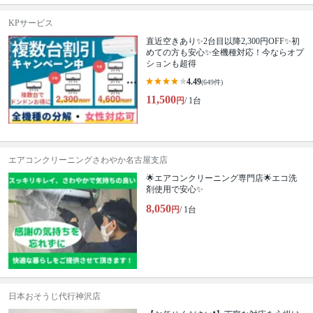
KPサービス
直近空きあり✨2台目以降2,300円OFF✨初
めての方も安心✨全機種対応！今ならオプ
ションも超得
4.49
(649件)
11,500
円
/ 1台
エアコンクリーニングさわやか名古屋支店
🌟エアコンクリーニング専門店🌟エコ洗
剤使用で安心✨
8,050
円
/ 1台
日本おそうじ代行神沢店