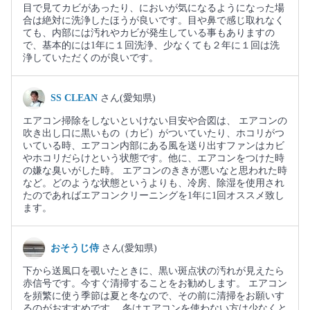
目で見てカビがあったり、においが気になるようになった場
合は絶対に洗浄したほうが良いです。目や鼻で感じ取れなく
ても、内部には汚れやカビが発生している事もありますの
で、基本的には1年に１回洗浄、少なくても２年に１回は洗
浄していただくのが良いです。
SS CLEAN
さん(愛知県)
エアコン掃除をしないといけない目安や合図は、 エアコンの
吹き出し口に黒いもの（カビ）がついていたり、ホコリがつ
いている時、エアコン内部にある風を送り出すファンはカビ
やホコリだらけという状態です。他に、エアコンをつけた時
の嫌な臭いがした時。 エアコンのききが悪いなと思われた時
など。どのような状態というよりも、冷房、除湿を使用され
たのであればエアコンクリーニングを1年に1回オススメ致し
ます。
おそうじ侍
さん(愛知県)
下から送風口を覗いたときに、黒い斑点状の汚れが見えたら
赤信号です。今すぐ清掃することをお勧めします。 エアコン
を頻繁に使う季節は夏と冬なので、その前に清掃をお願いす
るのがおすすめです。 冬はエアコンを使わない方は少なくと