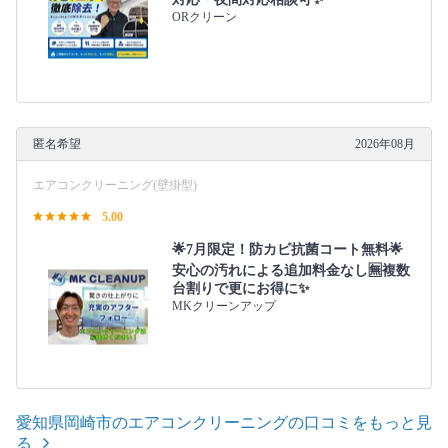
ORクリーン
匿名希望
2026年08月
エアコンクリーニング(壁掛型)
5.00
🌟7月限定！防カビ抗菌コート無料🌟
安心の汚れによる追加料金なし🈚️複数
台割りで更にお得に✨
MKクリーンアップ
愛知県岡崎市のエアコンクリーニングの口コミをもっと見
る