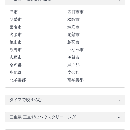
津市
四日市市
伊勢市
松阪市
桑名市
鈴鹿市
名張市
尾鷲市
亀山市
鳥羽市
熊野市
いなべ市
志摩市
伊賀市
桑名郡
員弁郡
多気郡
度会郡
北牟婁郡
南牟婁郡
タイプで絞り込む
三重県 三重郡のハウスクリーニング