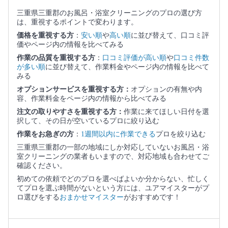
三重県三重郡のお風呂・浴室クリーニングのプロの選び方
は、重視するポイントで変わります。
価格を重視する方
：
安い順
や
高い順
に並び替えて、口コミ評
価やページ内の情報を比べてみる
作業の品質を重視する方
：
口コミ評価が高い順
や
口コミ件数
が多い順
に並び替えて、作業料金やページ内の情報を比べて
みる
オプションサービスを重視する方：
オプションの有無や内
容、作業料金をページ内の情報から比べてみる
注文の取りやすさを重視する方：
作業に来てほしい日付を選
択して、その日が空いているプロに絞り込む
作業をお急ぎの方
：
1週間以内に作業できる
プロを絞り込む
三重県三重郡の一部の地域にしか対応していないお風呂・浴
室クリーニングの業者もいますので、対応地域も合わせてご
確認ください。
初めての依頼でどのプロを選べばよいか分からない、忙しく
てプロを選ぶ時間がないという方には、ユアマイスターがプ
ロ選びをする
おまかせマイスター
がおすすめです！