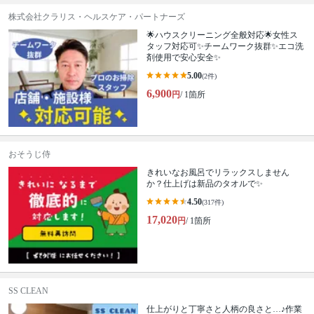
株式会社クラリス・ヘルスケア・パートナーズ
🌟ハウスクリーニング全般対応🌟女性ス
タッフ対応可✨チームワーク抜群✨エコ洗
剤使用で安心安全✨
5.00
(2件)
6,900
円
/ 1箇所
おそうじ侍
きれいなお風呂でリラックスしません
か？仕上げは新品のタオルで✨
4.50
(317件)
17,020
円
/ 1箇所
SS CLEAN
仕上がりと丁寧さと人柄の良さと…♪作業