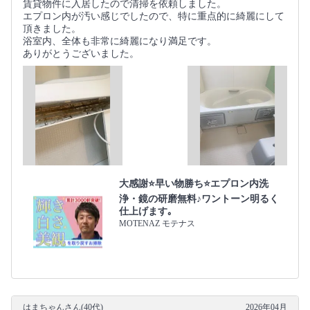
賃貸物件に入居したので清掃を依頼しました。
エプロン内が汚い感じでしたので、特に重点的に綺麗にして
頂きました。
浴室内、全体も非常に綺麗になり満足です。
ありがとうございました。
大感謝⭐️早い物勝ち⭐️エプロン内洗
浄・鏡の研磨無料♪ワントーン明るく
仕上げます｡
MOTENAZ モテナス
はまちゃんさん(40代)
2026年04月