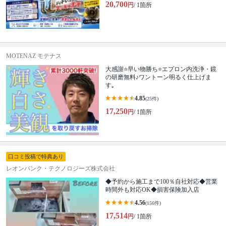
20,700
円
/ 1箇所
MOTENAZ モテナス
大感謝⭐️早い物勝ち⭐️エプロン内洗浄・鏡
の研磨無料♪ワントーン明るく仕上げま
す｡
4.85
(25件)
17,250
円
/ 1箇所
口コミ投稿で特典あり
レオンバンク・テクノロジーズ株式会社
◆予約から施工まで100％自社対応◆営業
時間外も対応OK◆損害保険加入店
4.56
(156件)
17,514
円
/ 1箇所