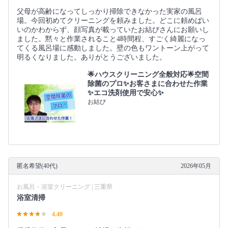
父母が高齢になってしっかり掃除できなかった実家の風呂
場。今回初めてクリーニングを頼みました。どこに頼めばい
いのかわからず、顔写真が載っていたお結びさんにお願いし
ました。黙々と作業されること4時間程、すごく綺麗になっ
てくる風呂場に感動しました。壁の色もワントーン上がって
明るくなりました。ありがとうございました。
🌟ハウスクリーニング全般対応🌟空間
除菌のプロ✨お客さまに合わせた作業
✨エコ洗剤使用で安心✨
お結び
匿名希望(40代)
2026年05月
お風呂・浴室クリーニング | 三重県
浴室清掃
4.40