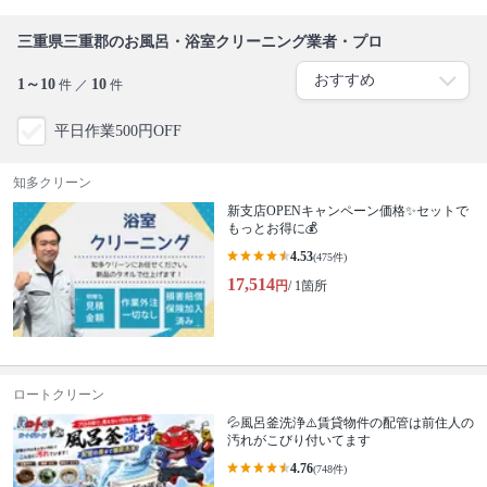
三重県三重郡のお風呂・浴室クリーニング業者・プロ
1～10
10
件 ／
件
平日作業500円OFF
知多クリーン
新支店OPENキャンペーン価格✨セットで
もっとお得に💰
4.53
(475件)
17,514
円
/ 1箇所
ロートクリーン
💦風呂釜洗浄⚠️賃貸物件の配管は前住人の
汚れがこびり付いてます
4.76
(748件)