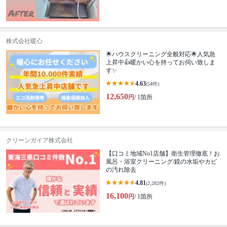
株式会社暖心
🌟ハウスクリーニング全般対応🌟人気急
上昇中👍暖かい心を持ってお伺い致しま
す✨
4.63
(54件)
12,650
円
/ 1箇所
クリーンガイア株式会社
【口コミ地域No1店舗】衛生管理徹底！お
風呂・浴室クリーニング/鏡の水垢やカビ
の汚れ除去
4.81
(2,282件)
16,100
円
/ 1箇所