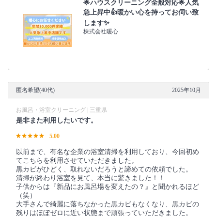
🌟ハウスクリーニング全般対応🌟人気
急上昇中👍暖かい心を持ってお伺い致
します✨
株式会社暖心
匿名希望(40代)
2025年10月
お風呂・浴室クリーニング | 三重県
是非また利用したいです。
5.00
以前まで、有名な企業の浴室清掃を利用しており、今回初め
てこちらを利用させていただきました。
黒カビがひどく、取れないだろうと諦めての依頼でした。
清掃が終わり浴室を見て、本当に驚きました！！
子供からは『新品にお風呂場を変えたの？』と聞かれるほど
（笑）
大手さんで綺麗に落ちなかった黒カビもなくなり、黒カビの
残りはほぼゼロに近い状態まで頑張っていただきました。