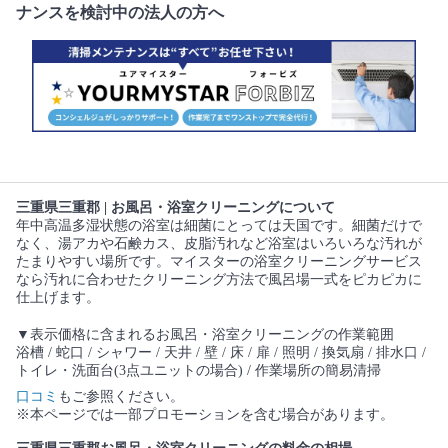
ナンスを検討中の法人の方へ
三重県三重郡 | お風呂・浴室クリーニングについて
年中高温多湿状態の浴室は細菌にとっては天国です。細菌だけで
なく、湯アカや石鹸カス、皮脂汚れなど浴室はいろいろな汚れが
たまりやすい場所です。マイスターの浴室クリーニングサービス
なら汚れに合わせたクリーニング方法で風呂場一式をピカピカに
仕上げます。
▼表示価格に含まれるお風呂・浴室クリーニングの作業範囲
浴槽 / 蛇口 / シャワー / 天井 / 壁 / 床 / 扉 / 照明 / 換気扇 / 排水口 /
トイレ・洗面台(3点ユニットの場合) / 作業場所の簡易清掃
口コミ
もご参照ください。
※本ページでは一部プロモーションを含む場合があります。