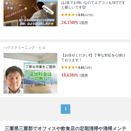
は2名でお伺いなのでエアコンもSETです
と嬉しいです😊
4.91
(637件)
24,150
円
/ 1箇所
ハウスクリーニング・ヒロ
【お任せください❗️】丁寧な対応を心掛け
ております！
4.61
(54件)
18,630
円
/ 1箇所
1
三重県三重郡でオフィスや飲食店の定期清掃や清掃メンテ