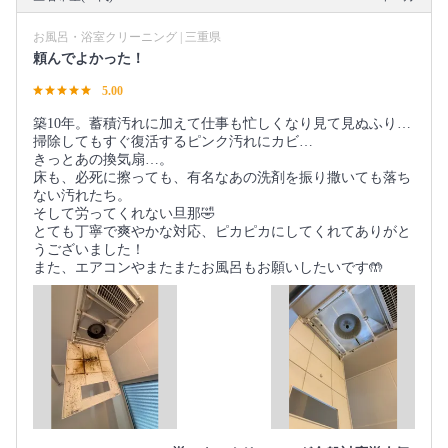
お風呂・浴室クリーニング | 三重県
頼んでよかった！
5.00
築10年。蓄積汚れに加えて仕事も忙しくなり見て見ぬふり…
掃除してもすぐ復活するピンク汚れにカビ…
きっとあの換気扇…。
床も、必死に擦っても、有名なあの洗剤を振り撒いても落ち
ない汚れたち。
そして労ってくれない旦那🤣
とても丁寧で爽やかな対応、ピカピカにしてくれてありがと
うございました！
また、エアコンやまたまたお風呂もお願いしたいです🤲