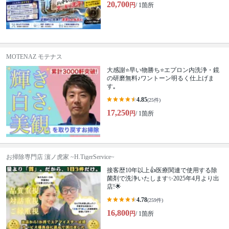
20,700
円
/ 1箇所
MOTENAZ モテナス
大感謝⭐️早い物勝ち⭐️エプロン内洗浄・鏡
の研磨無料♪ワントーン明るく仕上げま
す｡
4.85
(25件)
17,250
円
/ 1箇所
お掃除専門店 濵ノ虎家 ~H.TigerService~
接客歴10年以上👍医療関連で使用する除
菌剤で洗浄いたします✨2025年4月より出
店!🌟
4.78
(259件)
16,800
円
/ 1箇所