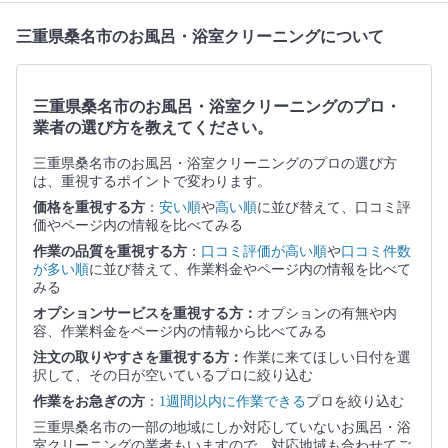
三重県桑名市のお風呂・浴室クリーニングについて
三重県桑名市のお風呂・浴室クリーニングのプロ・
業者の選び方を教えてください。
三重県桑名市のお風呂・浴室クリーニングのプロの選び方
は、重視するポイントで変わります。
価格を重視する方
：
安い順
や
高い順
に並び替えて、口コミ評
価やページ内の情報を比べてみる
作業の品質を重視する方
：
口コミ評価が高い順
や
口コミ件数
が多い順
に並び替えて、作業料金やページ内の情報を比べて
みる
オプションサービスを重視する方：
オプションの有無や内
容、作業料金をページ内の情報から比べてみる
注文の取りやすさを重視する方：
作業に来てほしい日付を選
択して、その日が空いているプロに絞り込む
作業をお急ぎの方
：
1週間以内に作業できる
プロを絞り込む
三重県桑名市の一部の地域にしか対応していないお風呂・浴
室クリーニングの業者もいますので、対応地域も合わせてご