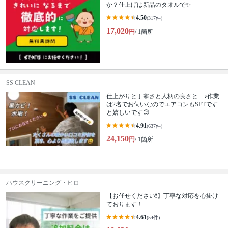
か？仕上げは新品のタオルで✨
4.50
(317件)
17,020
円
/ 1箇所
SS CLEAN
仕上がりと丁寧さと人柄の良さと…♪作業
は2名でお伺いなのでエアコンもSETです
と嬉しいです😊
4.91
(637件)
24,150
円
/ 1箇所
ハウスクリーニング・ヒロ
【お任せください❗️】丁寧な対応を心掛け
ております！
4.61
(54件)