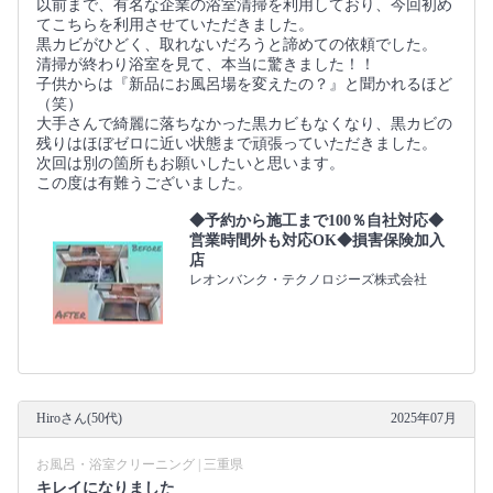
以前まで、有名な企業の浴室清掃を利用しており、今回初め
てこちらを利用させていただきました。
黒カビがひどく、取れないだろうと諦めての依頼でした。
清掃が終わり浴室を見て、本当に驚きました！！
子供からは『新品にお風呂場を変えたの？』と聞かれるほど
（笑）
大手さんで綺麗に落ちなかった黒カビもなくなり、黒カビの
残りはほぼゼロに近い状態まで頑張っていただきました。
次回は別の箇所もお願いしたいと思います。
この度は有難うございました。
◆予約から施工まで100％自社対応◆
営業時間外も対応OK◆損害保険加入
店
レオンバンク・テクノロジーズ株式会社
Hiroさん(50代)
2025年07月
お風呂・浴室クリーニング | 三重県
キレイになりました