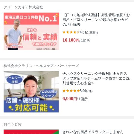
クリーンガイア株式会社
【口コミ地域No1店舗】衛生管理徹底！お
風呂・浴室クリーニング/鏡の水垢やカビ
の汚れ除去
4.81
(2,282件)
16,100
円
/ 1箇所
株式会社クラリス・ヘルスケア・パートナーズ
🌟ハウスクリーニング全般対応🌟女性ス
タッフ対応可✨チームワーク抜群✨エコ洗
剤使用で安心安全✨
5.00
(2件)
6,900
円
/ 1箇所
おそうじ侍
きれいなお風呂でリラックスしません