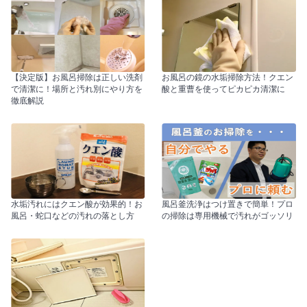
【決定版】お風呂掃除は正しい洗剤
お風呂の鏡の水垢掃除方法！クエン
で清潔に！場所と汚れ別にやり方を
酸と重曹を使ってピカピカ清潔に
徹底解説
水垢汚れにはクエン酸が効果的！お
風呂釜洗浄はつけ置きで簡単！プロ
風呂・蛇口などの汚れの落とし方
の掃除は専用機械で汚れがゴッソリ