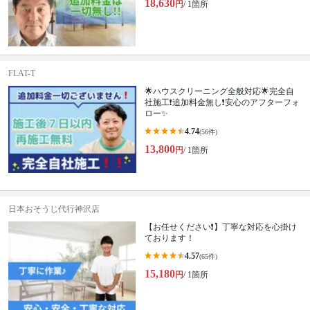
18,630
円
/ 1箇所
FLAT-T
🌟ハウスクリーニング全般対応🌟完全自
社施工❗️追加料金無し❗️安心のアフターフォ
ロー✨
4.74
(56件)
13,800
円
/ 1箇所
日本おそうじ代行神沢店
【お任せください❗️】丁寧な対応を心掛け
ております！
4.57
(65件)
15,180
円
/ 1箇所