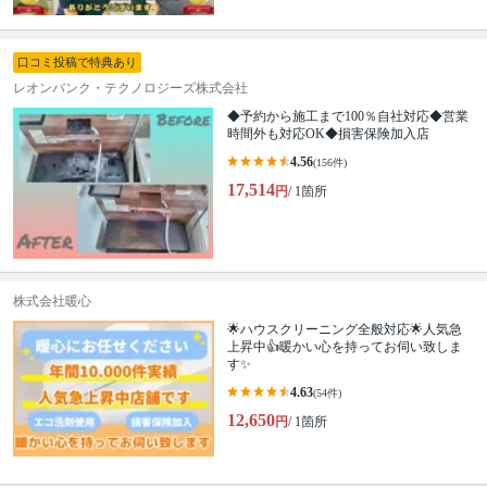
口コミ投稿で特典あり
レオンバンク・テクノロジーズ株式会社
◆予約から施工まで100％自社対応◆営業
時間外も対応OK◆損害保険加入店
4.56
(156件)
17,514
円
/ 1箇所
株式会社暖心
🌟ハウスクリーニング全般対応🌟人気急
上昇中👍暖かい心を持ってお伺い致しま
す✨
4.63
(54件)
12,650
円
/ 1箇所