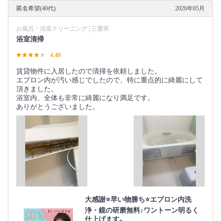
匿名希望(40代)
2026年05月
お風呂・浴室クリーニング | 三重県
浴室清掃
4.40
賃貸物件に入居したので清掃を依頼しました。
エプロン内が汚い感じでしたので、特に重点的に綺麗にして
頂きました。
浴室内、全体も非常に綺麗になり満足です。
ありがとうございました。
大感謝⭐️早い物勝ち⭐️エプロン内洗
浄・鏡の研磨無料♪ワントーン明るく
仕上げます｡