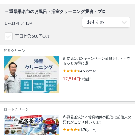
三重県桑名市のお風呂・浴室クリーニング業者・プロ
1～13
13
件 ／
件
平日作業500円OFF
知多クリーン
新支店OPENキャンペーン価格✨セットで
もっとお得に💰
4.53
(475件)
17,514
円
/ 1箇所
ロートクリーン
💦風呂釜洗浄⚠️賃貸物件の配管は前住人の
汚れがこびり付いてます
4.76
(748件)