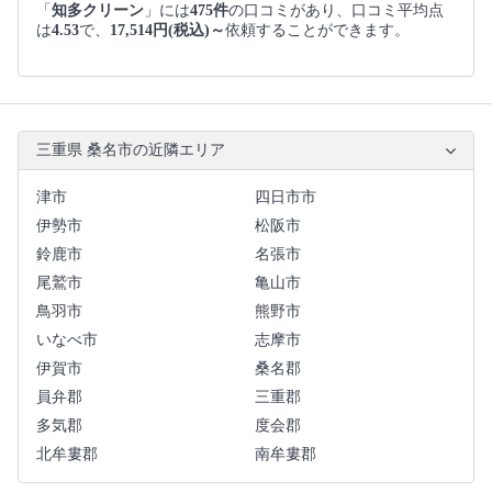
「
知多クリーン
」には
475件
の口コミがあり、口コミ平均点
は
4.53
で、
17,514円(税込)～
依頼することができます。
三重県 桑名市の近隣エリア
津市
四日市市
伊勢市
松阪市
鈴鹿市
名張市
尾鷲市
亀山市
鳥羽市
熊野市
いなべ市
志摩市
伊賀市
桑名郡
員弁郡
三重郡
多気郡
度会郡
北牟婁郡
南牟婁郡