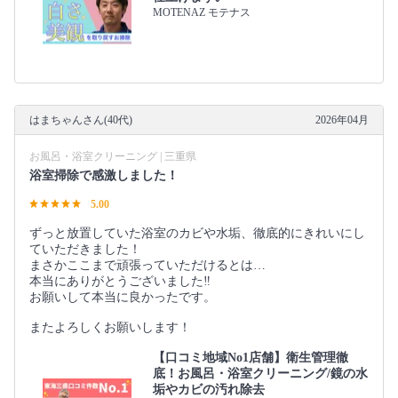
MOTENAZ モテナス
はまちゃんさん(40代)
2026年04月
お風呂・浴室クリーニング | 三重県
浴室掃除で感激しました！
5.00
ずっと放置していた浴室のカビや水垢、徹底的にきれいにし
ていただきました！
まさかここまで頑張っていただけるとは…
本当にありがとうございました‼︎
お願いして本当に良かったです。
またよろしくお願いします！
【口コミ地域No1店舗】衛生管理徹
底！お風呂・浴室クリーニング/鏡の水
垢やカビの汚れ除去