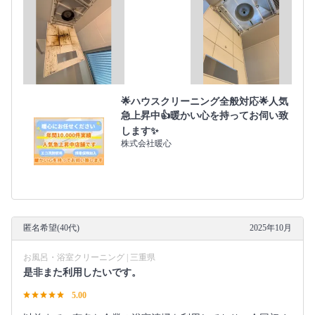
🌟ハウスクリーニング全般対応🌟人気
急上昇中👍暖かい心を持ってお伺い致
します✨
株式会社暖心
匿名希望(40代)
2025年10月
お風呂・浴室クリーニング | 三重県
是非また利用したいです。
5.00