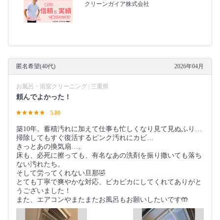
クリーンガイア株式会社
匿名希望(40代)
2026年04月
お風呂・浴室クリーニング | 三重県
頼んでよかった！
5.00
築10年。蓄積汚れに加えて仕事も忙しくなり見て見ぬふり…
掃除してもすぐ復活するピンク汚れにカビ…
きっとあの換気扇…。
床も、必死に擦っても、有名なあの洗剤を振り撒いても落ち
ない汚れたち。
そして労ってくれない旦那🤣
とても丁寧で爽やかな対応、ピカピカにしてくれてありがと
うございました！
また、エアコンやまたまたお風呂もお願いしたいです🤲