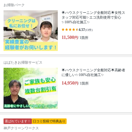
お掃除パーク
🌟ハウスクリーニング全般対応🌟女性ス
タッフ対応可能✨エコ洗剤使用で安心
✨100%自社施工✨
4.57
(13件)
11,500
円
/ 1箇所
はばたきお掃除サービス
🌟ハウスクリーニング全般対応🌟高齢者
に優しい✨100%自社施工✨
14,950
円
/ 1箇所
選ばれています！
口コミ投稿で特典あり
神戸クリーンワークス