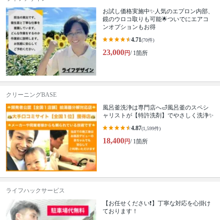
お試し価格実施中✨人気のエプロン内部、
鏡のウロコ取りも可能🌟ついでにエアコ
ンオプションもお得
4.71
(70件)
23,000
円
/ 1箇所
クリーニングBASE
風呂釜洗浄は専門店へ🛁風呂釜のスペシ
ャリストが【特許洗剤】でやさしく洗浄✨
4.87
(1,599件)
18,400
円
/ 1箇所
ライフハックサービス
【お任せください❗️】丁寧な対応を心掛け
ております！