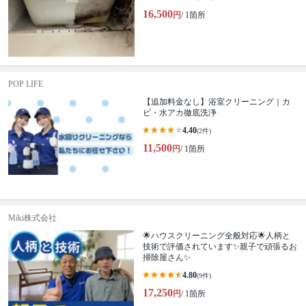
16,500
円
/ 1箇所
POP LIFE
【追加料金なし】浴室クリーニング｜カ
ビ・水アカ徹底洗浄
4.40
(2件)
11,500
円
/ 1箇所
Miki株式会社
🌟ハウスクリーニング全般対応🌟人柄と
技術で評価されています✨親子で頑張るお
掃除屋さん✨
4.80
(9件)
17,250
円
/ 1箇所