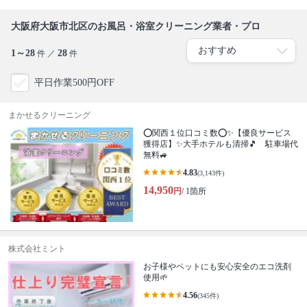
大阪府大阪市北区のお風呂・浴室クリーニング業者・プロ
1～28
28
件 ／
件
平日作業500円OFF
まかせるクリーニング
⭕関西１位口コミ数⭕✨【優良サービス
獲得店】✨大手ホテルも清掃🎵 駐車場代
無料🚙
4.83
(3,143件)
14,950
円
/ 1箇所
株式会社ミント
お子様やペットにも安心安全のエコ洗剤
使用🌱
4.56
(345件)