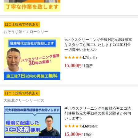
口コミ投稿で特典あり
おそうじ館イエローツリー
⭐ハウスクリーニング全般対応⭐経験豊富
なスタッフが施工いたします👍追加料金
一切御座いません✨
4.73
(27件)
15,000
円
/ 1箇所
口コミ投稿で特典あり
大阪北クリーンサービス
🌟ハウスクリーニング全般対応🌟エコ洗
剤使用👍元大手勤務の業界経験者がお伺
いします✨
4.68
(205件)
15,000
円
/ 1箇所