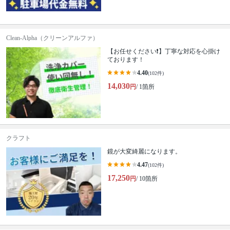
Clean-Alpha（クリーンアルファ）
【お任せください❗️】丁寧な対応を心掛け
ております！
4.40
(102件)
14,030
円
/ 1箇所
クラフト
鏡が大変綺麗になります。
4.47
(102件)
17,250
円
/ 10箇所