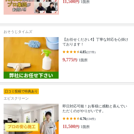
11,500
円
/ 1箇所
おそうじタイムズ
【お任せください❗️】丁寧な対応を心掛け
ております！
4.85
(227件)
9,775
円
/ 1箇所
口コミ投稿で特典あり
エビスクリーン
即日対応可能！お客様に感動と喜んでい
ただくのがやりがいです。
4.76
(134件)
11,500
円
/ 1箇所