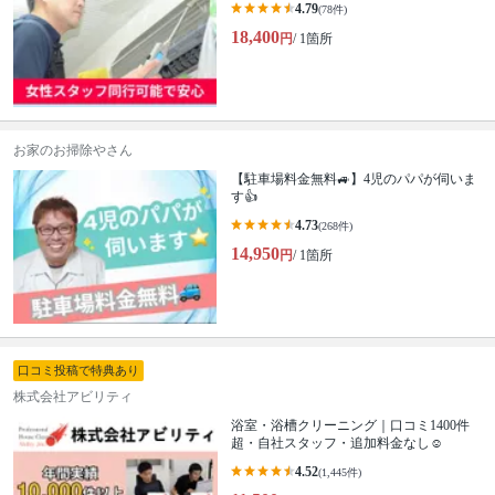
4.79
(78件)
18,400
円
/ 1箇所
お家のお掃除やさん
【駐車場料金無料🚙】4児のパパが伺いま
す👍
4.73
(268件)
14,950
円
/ 1箇所
口コミ投稿で特典あり
株式会社アビリティ
浴室・浴槽クリーニング｜口コミ1400件
超・自社スタッフ・追加料金なし☺️
4.52
(1,445件)