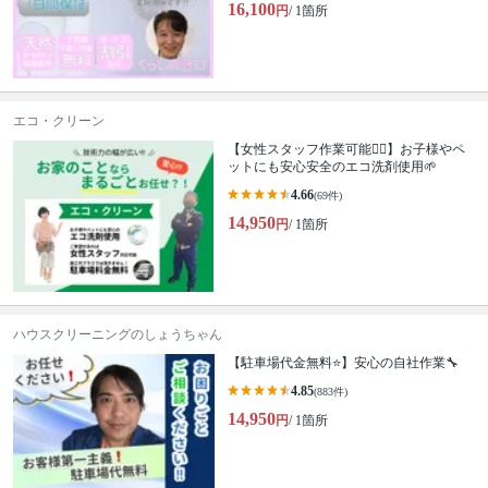
16,100
円
/ 1箇所
エコ・クリーン
【女性スタッフ作業可能🙆‍♀️】お子様やペ
ットにも安心安全のエコ洗剤使用🌱
4.66
(69件)
14,950
円
/ 1箇所
ハウスクリーニングのしょうちゃん
【駐車場代金無料⭐️】安心の自社作業🔧
4.85
(883件)
14,950
円
/ 1箇所