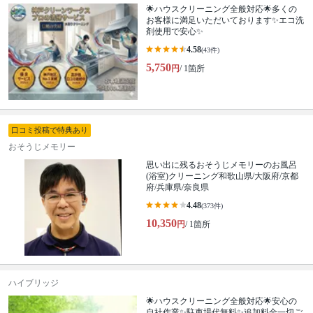
🌟ハウスクリーニング全般対応🌟多くの
お客様に満足いただいております✨エコ洗
剤使用で安心✨
4.58
(43件)
5,750
円
/ 1箇所
口コミ投稿で特典あり
おそうじメモリー
思い出に残るおそうじメモリーのお風呂
(浴室)クリーニング和歌山県/大阪府/京都
府/兵庫県/奈良県
4.48
(373件)
10,350
円
/ 1箇所
ハイブリッジ
🌟ハウスクリーニング全般対応🌟安心の
自社作業✨️駐車場代無料✨️追加料金一切ご