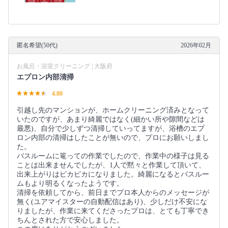
匿名希望(50代)
2026年02月
お風呂・浴室クリーニング | 大阪府
エプロン内部清掃
4.80
引越し先のマンションが、ホームクリーニング済みとなって
いたのですが、あまり綺麗ではなく(細かい所や隙間などは
最悪)、自分で少しずつ清掃していってますが、浴槽のエプ
ロン内部の清掃はしたことが無いので、プロにお願いしまし
た。
バスルームに篭っての作業でしたので、作業中の様子は見る
ことは出来ませんでしたが、1人で黙々と作業して頂いて、
出来上がりはピカピカになりました。綺麗になるとバスルー
ムもより明るくなったようです。
清掃を依頼してから、前日までプロ本人からのメッセージが
無く(ユアマイスターの自動配信はあり)、少しだけ不安にな
りましたが、作業に来てくださったプロは、とても丁寧でき
ちんとされた方で安心しました。