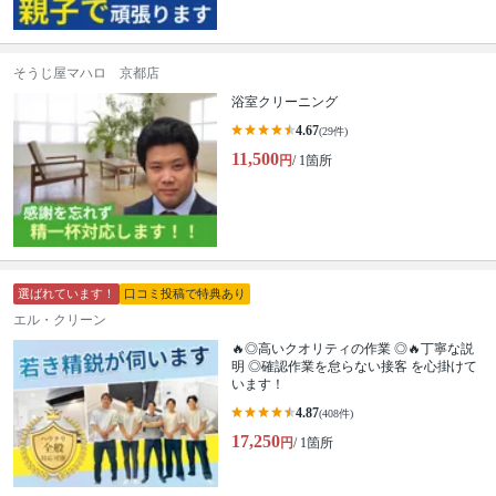
そうじ屋マハロ 京都店
浴室クリーニング
4.67
(29件)
11,500
円
/ 1箇所
選ばれています！
口コミ投稿で特典あり
エル・クリーン
🔥◎高いクオリティの作業 ◎🔥丁寧な説
明 ◎確認作業を怠らない接客 を心掛けて
います！
4.87
(408件)
17,250
円
/ 1箇所