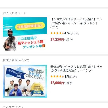
おそうじサポート
【☆運営公認優良サービス店舗☆】口コ
ミ投稿で箱ティッシュ5箱プレゼント
(*^^*)
4.79
(1,037件)
17,250
円
/ 1箇所
株式会社キレイシア
安値挑戦中☆水アカも徹底除去！おそう
じ代行 高槻の浴室クリーニング
4.73
(611件)
15,000
円
/ 1箇所
ライフデザイン