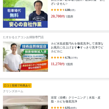
ざいません✨
4.80
(5件)
20,700
円
/ 1箇所
たすかるエアコンお掃除専門店
カビ水垢皮脂汚れを徹底洗浄して清潔な
お風呂に仕上げます◆すっきり洗浄でピ
カピカに
4.78
(237件)
11,270
円
/ 1箇所
口コミ投稿で特典あり
クリンズホーム
浴室（浴槽）クリーニング｜水垢・皮
脂・カビを徹底洗浄
4.91
(89件)