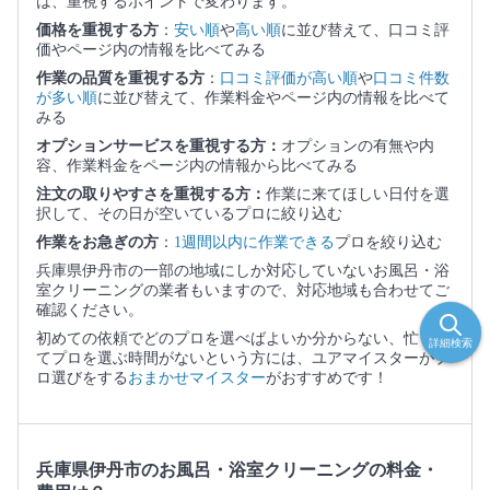
は、重視するポイントで変わります。
価格を重視する方
：
安い順
や
高い順
に並び替えて、口コミ評
価やページ内の情報を比べてみる
作業の品質を重視する方
：
口コミ評価が高い順
や
口コミ件数
が多い順
に並び替えて、作業料金やページ内の情報を比べて
みる
オプションサービスを重視する方：
オプションの有無や内
容、作業料金をページ内の情報から比べてみる
注文の取りやすさを重視する方：
作業に来てほしい日付を選
択して、その日が空いているプロに絞り込む
作業をお急ぎの方
：
1週間以内に作業できる
プロを絞り込む
兵庫県伊丹市の一部の地域にしか対応していないお風呂・浴
室クリーニングの業者もいますので、対応地域も合わせてご
確認ください。
初めての依頼でどのプロを選べばよいか分からない、忙しく
詳細検索
てプロを選ぶ時間がないという方には、ユアマイスターがプ
ロ選びをする
おまかせマイスター
がおすすめです！
兵庫県伊丹市のお風呂・浴室クリーニングの料金・