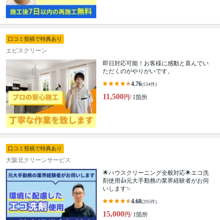
口コミ投稿で特典あり
エビスクリーン
即日対応可能！お客様に感動と喜んでい
ただくのがやりがいです。
4.76
(134件)
11,500
円
/ 1箇所
口コミ投稿で特典あり
大阪北クリーンサービス
🌟ハウスクリーニング全般対応🌟エコ洗
剤使用👍元大手勤務の業界経験者がお伺
いします✨
4.68
(205件)
15,000
円
/ 1箇所