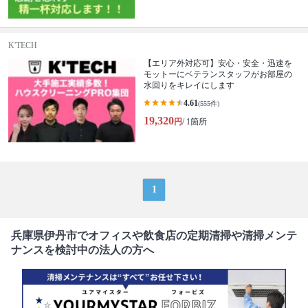
K'TECH
【エリア外対応可】安心・安全・迅速を
モットーにベテランスタッフがお部屋の
水回りをキレイにします
4.61
(555件)
19,320
円
/ 1箇所
1
兵庫県伊丹市でオフィスや飲食店の定期清掃や清掃メンテ
ナンスを検討中の法人の方へ