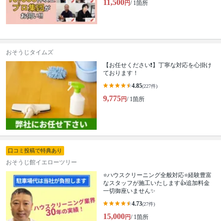
11,500
円
/ 1箇所
おそうじタイムズ
【お任せください❗️】丁寧な対応を心掛け
ております！
4.85
(227件)
9,775
円
/ 1箇所
口コミ投稿で特典あり
おそうじ館イエローツリー
⭐ハウスクリーニング全般対応⭐経験豊富
なスタッフが施工いたします👍追加料金
一切御座いません✨
4.73
(27件)
15,000
円
/ 1箇所