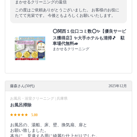
まかせるクリーニングの返信
この度はご依頼ありがとうございました。 お客様のお役に
たてて光栄です。 今後ともよろしくお願いいたします。
⭕関西１位口コミ数⭕✨【優良サービ
ス獲得店】✨大手ホテルも清掃🎵 駐
車場代無料🚙
まかせるクリーニング
藤森さん(50代)
2025年12月
お風呂・浴室クリーニング | 兵庫県
お風呂掃除
5.00
お風呂の、湯船、床、壁、換気扇、扉と
お願い致しました。
本当に、見違える用に綺麗な仕上がりでした。