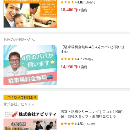
4.87
(1,599件)
18,400
円
/ 1箇所
お家のお掃除やさん
【駐車場料金無料🚙】4児のパパが伺いま
す👍
4.73
(268件)
14,950
円
/ 1箇所
口コミ投稿で特典あり
株式会社アビリティ
浴室・浴槽クリーニング｜口コミ1400件
超・自社スタッフ・追加料金なし☺️
4.52
(1,445件)