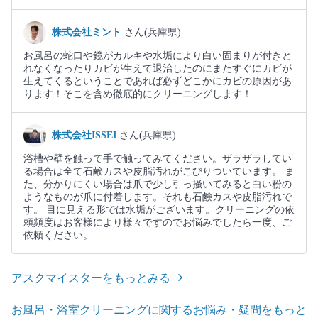
株式会社ミント
さん(兵庫県)
お風呂の蛇口や鏡がカルキや水垢により白い固まりが付きと
れなくなったりカビが生えて退治したのにまたすぐにカビが
生えてくるということであれば必ずどこかにカビの原因があ
ります！そこを含め徹底的にクリーニングします！
株式会社ISSEI
さん(兵庫県)
浴槽や壁を触って手で触ってみてください。ザラザラしてい
る場合は全て石鹸カスや皮脂汚れがこびりついています。 ま
た、分かりにくい場合は爪で少し引っ掻いてみると白い粉の
ようなものが爪に付着します。それも石鹸カスや皮脂汚れで
す。 目に見える形では水垢がございます。クリーニングの依
頼頻度はお客様により様々ですのでお悩みでしたら一度、ご
依頼ください。
アスクマイスターをもっとみる
お風呂・浴室クリーニングに関するお悩み・疑問をもっと