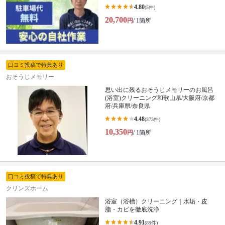
4.80
(5件)
20,700
円
/ 1箇所
口コミ投稿で特典あり
おそうじメモリー
思い出に残るおそうじメモリーのお風呂
(浴室)クリーニング和歌山県/大阪府/京都
府/兵庫県/奈良県
4.48
(373件)
10,350
円
/ 1箇所
口コミ投稿で特典あり
クリンズホーム
浴室（浴槽）クリーニング｜水垢・皮
脂・カビを徹底洗浄
4.91
(89件)