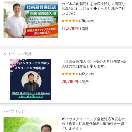
カビ水垢皮脂汚れを徹底洗浄して清潔な
お風呂に仕上げます◆すっきり洗浄でピ
カピカに
4.78
(237件)
11,270
円
/ 1箇所
クリーニング明将
【損害保険加入済】⭐️安心の自社作業⭐️法
人様の大口対応も承ります♬
4.82
(212件)
20,700
円
/ 1箇所
ハイブリッジ
🌟ハウスクリーニング全般対応🌟安心の
自社作業✨️駐車場代無料✨️追加料金一切ご
ざいません✨