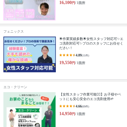
16,100
円
/ 1箇所
フェニックス
🌟作業実績多数🌟女性スタッフ対応可✨エ
コ洗剤対応可✨プロのスタッフにお任せく
ださい！
4.89
(11件)
19,550
円
/ 1箇所
エコ・クリーン
【女性スタッフ作業可能🙆‍♀️】お子様やペ
ットにも安心安全のエコ洗剤使用🌱
4.66
(69件)
14,950
円
/ 1箇所