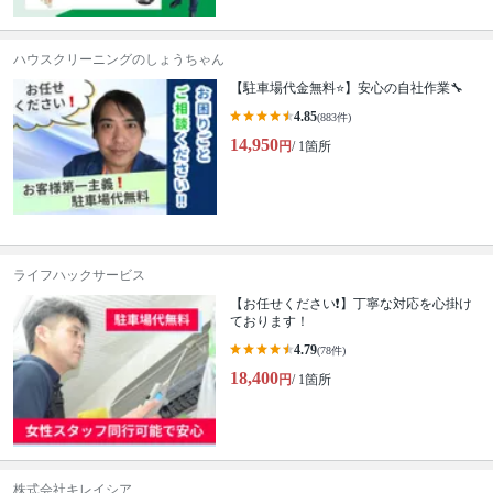
ハウスクリーニングのしょうちゃん
【駐車場代金無料⭐️】安心の自社作業🔧
4.85
(883件)
14,950
円
/ 1箇所
ライフハックサービス
【お任せください❗️】丁寧な対応を心掛け
ております！
4.79
(78件)
18,400
円
/ 1箇所
株式会社キレイシア