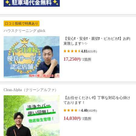
口コミ投稿で特典あり
ハウスクリーニング glück
【安心❗️・安全❗️・親切❗️・ピカピカ❗️】お約
束致します✨✨
4.81
(631件)
17,250
円
/ 1箇所
Clean-Alpha（クリーンアルファ）
【お任せください❗️】丁寧な対応を心掛け
ております！
4.40
(102件)
14,030
円
/ 1箇所