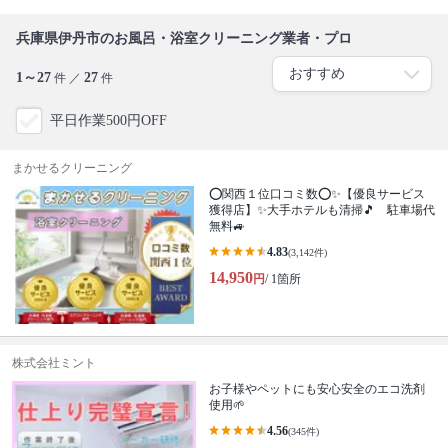
兵庫県伊丹市のお風呂・浴室クリーニング業者・プロ
1～27
27
件 ／
件
平日作業500円OFF
まかせるクリーニング
⭕関西１位口コミ数⭕✨【優良サービス
獲得店】✨大手ホテルも清掃🎵 駐車場代
無料🚙
4.83
(3,142件)
14,950
円
/ 1箇所
株式会社ミント
お子様やペットにも安心安全のエコ洗剤
使用🌱
4.56
(345件)