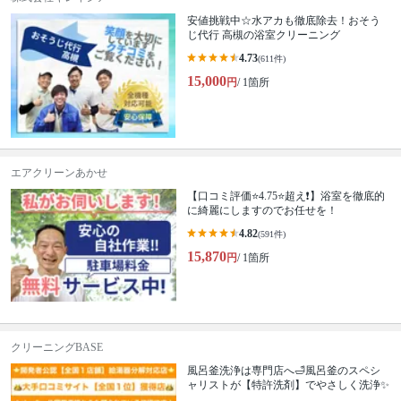
安値挑戦中☆水アカも徹底除去！おそう
じ代行 高槻の浴室クリーニング
4.73
(611件)
15,000
円
/ 1箇所
エアクリーンあかせ
【口コミ評価⭐️4.75⭐️超え❗️】浴室を徹底的
に綺麗にしますのでお任せを！
4.82
(591件)
15,870
円
/ 1箇所
クリーニングBASE
風呂釜洗浄は専門店へ🛁風呂釜のスペシ
ャリストが【特許洗剤】でやさしく洗浄✨