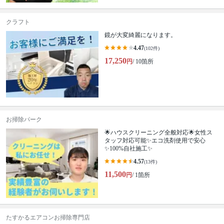
クラフト
鏡が大変綺麗になります。
4.47
(102件)
17,250
円
/ 10箇所
お掃除パーク
🌟ハウスクリーニング全般対応🌟女性ス
タッフ対応可能✨エコ洗剤使用で安心
✨100%自社施工✨
4.57
(13件)
11,500
円
/ 1箇所
たすかるエアコンお掃除専門店