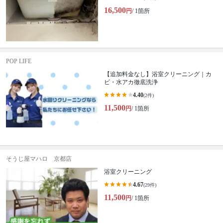
16,500
円
/ 1箇所
POP LIFE
【追加料金なし】浴室クリーニング｜カ
ビ・水アカ徹底洗浄
4.40
(2件)
11,500
円
/ 1箇所
そうじ屋マハロ 京都店
浴室クリーニング
4.67
(29件)
11,500
円
/ 1箇所