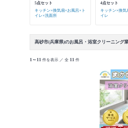
5点セット
4点セット
キッチン×換気扇×お風呂×ト
キッチン×換気
イレ×洗面所
イレ
高砂市(兵庫県)のお風呂・浴室クリーニング
1～11
11
件を表示 ／ 全
件