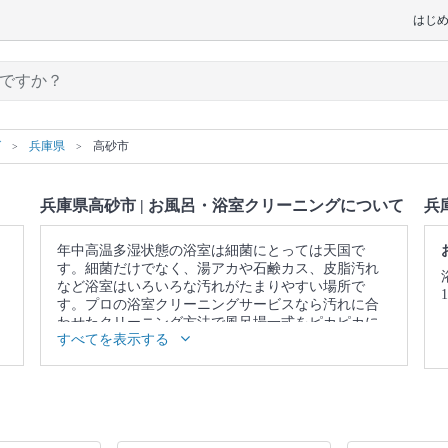
はじ
グ
兵庫県
高砂市
兵庫県高砂市 | お風呂・浴室クリーニングについて
兵
年中高温多湿状態の浴室は細菌にとっては天国で
す。細菌だけでなく、湯アカや石鹸カス、皮脂汚れ
など浴室はいろいろな汚れがたまりやすい場所で
す。プロの浴室クリーニングサービスなら汚れに合
わせたクリーニング方法で風呂場一式をピカピカに
すべてを表示する
仕上げます。
▼表示価格に含まれるお風呂・浴室クリーニングの
作業範囲
浴槽 / 蛇口 / シャワー / 天井 / 壁 / 床 / 扉 / 照明 / 換気
扇 / 排水口 / トイレ・洗面台(3点ユニットの場合) / 作
業場所の簡易清掃