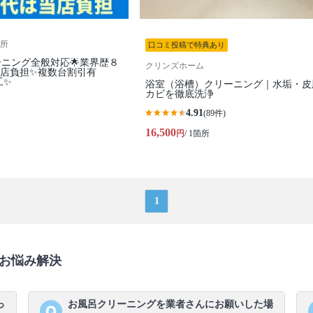
所
口コミ投稿で特典あり
ーニング全般対応🌟業界歴８
クリンズホーム
当店負担✨複数台割引有
工✨
浴室（浴槽）クリーニング｜水垢・皮
カビを徹底洗浄
4.91
(89件)
16,500
円
/ 1箇所
1
お悩み解決
っ
お風呂クリーニングを業者さんにお願いした場