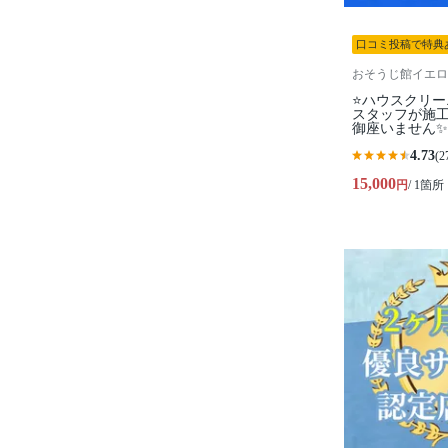
口コミ投稿で特典
おそうじ館イエロ
⭐ハウスクリー
スタッフが施工
御座いません✨
4.73
(2
15,000
円
/ 1箇所