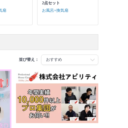
2点セット
気扇
お風呂×換気扇
並び替え：