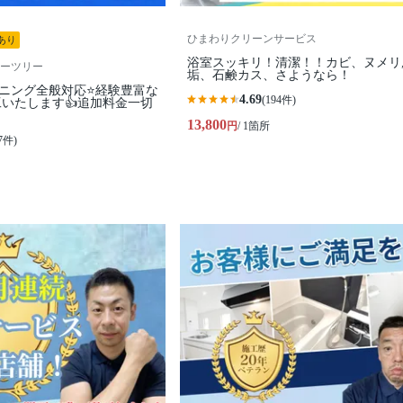
ひまわりクリーンサービス
あり
浴室スッキリ！清潔！！カビ、ヌメリ
ーツリー
垢、石鹸カス、さようなら！
ニング全般対応⭐経験豊富な
4.69
(194件)
いたします👍追加料金一切
13,800
円
/ 1箇所
7件)