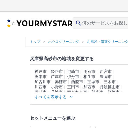
search
トップ
ハウスクリーニング
お風呂・浴室クリーニン
兵庫県高砂市の地域を変更する
神戸市
姫路市
尼崎市
明石市
西宮市
洲本市
芦屋市
伊丹市
相生市
豊岡市
加古川市
赤穂市
西脇市
宝塚市
三木市
川西市
小野市
三田市
加西市
丹波篠山市
養父市
丹波市
南あわじ市
朝来市
淡路市
すべてを表示する
宍粟市
加東市
たつの市
川辺郡
多可郡
加古郡
神崎郡
揖保郡
赤穂郡
佐用郡
美方郡
セットメニューを選ぶ