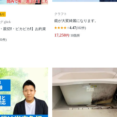
クラフト
あり
鏡が大変綺麗になります。
glück
4.47
(102件)
️・親切❗️・ピカピカ❗️】お約束
17,250
円
/ 10箇所
31件)