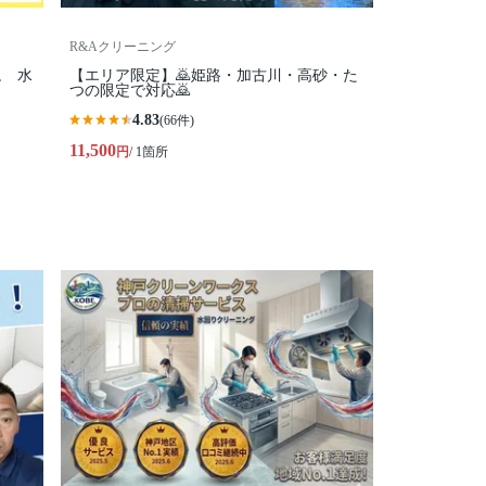
R&Aクリーニング
, 水
【エリア限定】🙇姫路・加古川・高砂・た
つの限定で対応🙇
4.83
(66件)
11,500
円
/ 1箇所