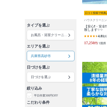
口コミ投稿で特典
ハウスクリーニング 
タイプを選ぶ
【安心❗️・安全❗
致します✨✨
お風呂・浴室クリーニング
4.81
(6
17,250
円
/ 1箇所
エリアを選ぶ
兵庫県高砂市
日づけを選ぶ
日づけを選ぶ
絞り込み
平日作業500円OFF
こだわり条件