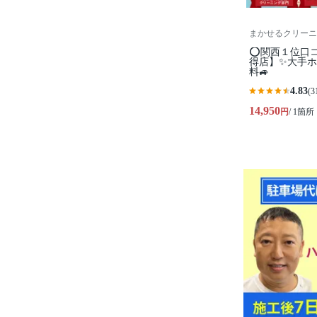
まかせるクリーニ
⭕関西１位口
得店】✨大手ホ
料🚙
4.83
(3
14,950
円
/ 1箇所