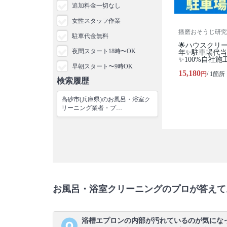
追加料金一切なし
女性スタッフ作業
播磨おそうじ研究
駐車代金無料
🌟ハウスクリ
夜間スタート18時〜OK
年✨駐車場代
✨100%自社施
早朝スタート〜9時OK
15,180
円
/ 1箇所
検索履歴
高砂市(兵庫県)のお風呂・浴室ク
リーニング業者・プ…
お風呂・浴室クリーニングのプロが答えて
浴槽エプロンの内部が汚れているのが気にな