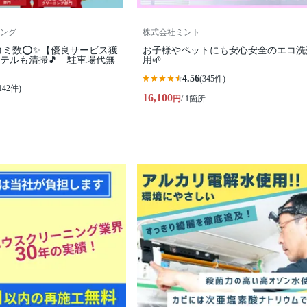
ング
株式会社ミント
コミ数⭕✨【優良サービス獲
お子様やペットにも安心安全のエコ洗
テルも清掃🎵 駐車場代無
用🌱
4.56
(345件)
142件)
16,100
円
/ 1箇所