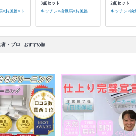
3点セット
2点セット
口コミ
もご参照ください。
扇×お風呂×ト
キッチン×換気扇×お風呂
キッチン×換
※本ページでは一部プロモーションを含む場合があ
ります。
業者・プロ
おすすめ順