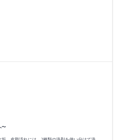
へ〜
水垢、皮脂汚れには、2種類の洗剤を使い分けて洗