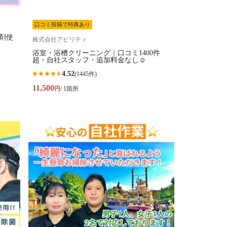
口コミ投稿で特典あり
剤使
株式会社アビリティ
浴室・浴槽クリーニング｜口コミ1400件
超・自社スタッフ・追加料金なし☺️
4.52
(1445件)
11,500
円
/ 1箇所