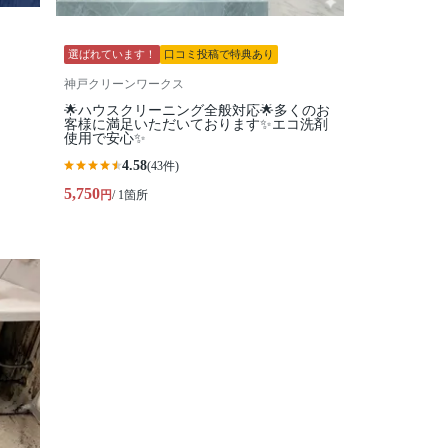
選ばれています！
口コミ投稿で特典あり
神戸クリーンワークス
🌟ハウスクリーニング全般対応🌟多くのお
客様に満足いただいております✨エコ洗剤
使用で安心✨
4.58
(43件)
5,750
円
/ 1箇所