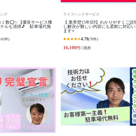
ング
ライフハックサービス
コミ数⭕✨【優良サービス獲
【 業界歴15年目❗️】わかりやすくご説
テルも清掃🎵 駐車場代無
し解決が難しい内容にも柔軟に対応い
ます⭐️
4.79
143件)
(78件)
16,100
円
/ 1箇所