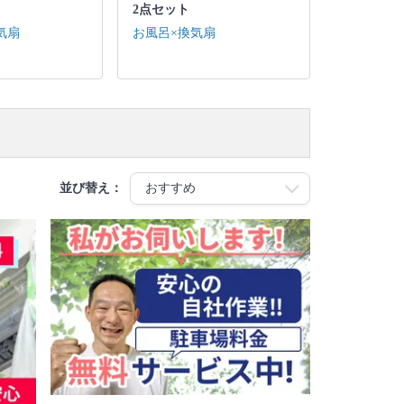
2点セット
気扇
お風呂×換気扇
並び替え：