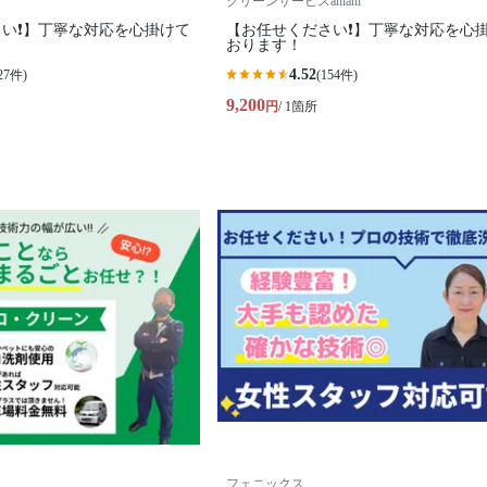
クリーンサービスahiahi
い❗️】丁寧な対応を心掛けて
【お任せください❗️】丁寧な対応を心
おります！
4.52
27件)
(154件)
9,200
円
/ 1箇所
フェニックス