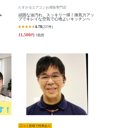
たすかるエアコンお掃除専門店

頑固な油汚れ、スッキリ一掃！換気力アッ
プでキレイな空気で心地よいキッチンへ
4.78
(237件)
11,500
円
/ 1箇所
口コミ投稿で特典あり