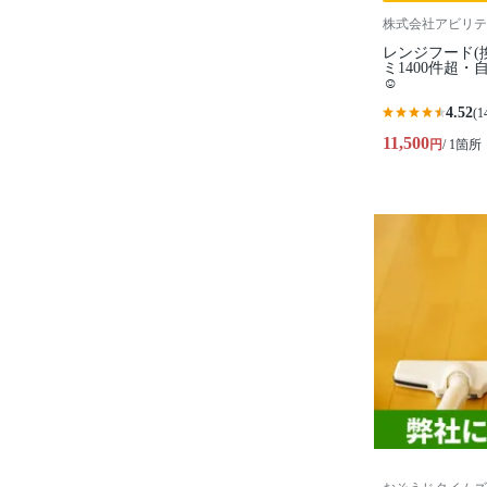
株式会社アビリテ
レンジフード(
ミ1400件超
☺️
4.52
(1
11,500
円
/ 1箇所