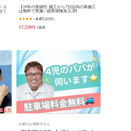
✨エ
【20年の実績❗️】施工から7日以内の再施工
せく
は無料で実施✨損害保険加入済❗️
4.47
(102件)
17,250
円
/ 1箇所
お家のお掃除やさん