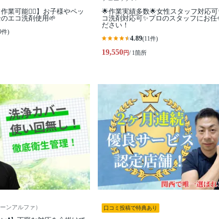
業可能🙆‍♀️】お子様やペッ
🌟作業実績多数🌟女性スタッフ対応可
のエコ洗剤使用🌱
コ洗剤対応可✨プロのスタッフにお任
ださい！
9件)
4.89
(11件)
19,550
円
/ 1箇所
（クリーンアルファ）
口コミ投稿で特典あり