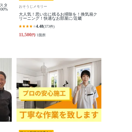
性スタ
おそうじメモリー
00%
大人気！思い出に残るお掃除を！換気扇ク
リーニング！快適なお部屋に/近畿
4.48
(373件)
11,500
円
/ 1箇所