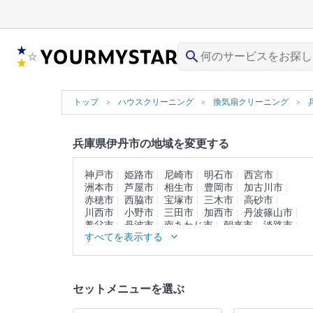
search
トップ
ハウスクリーニング
換気扇クリーニング
兵庫県伊丹市の地域を変更する
神戸市
姫路市
尼崎市
明石市
西宮市
洲本市
芦屋市
相生市
豊岡市
加古川市
赤穂市
西脇市
宝塚市
三木市
高砂市
川西市
小野市
三田市
加西市
丹波篠山市
養父市
丹波市
南あわじ市
朝来市
淡路市
すべてを表示する
宍粟市
加東市
たつの市
川辺郡
多可郡
加古郡
神崎郡
揖保郡
赤穂郡
佐用郡
美方郡
セットメニューを選ぶ