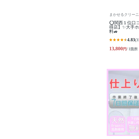
まかせるクリーニ
⭕関西１位口
得店】✨大手ホ
料🚙
4.83
(3
13,800
円
/ 1箇所