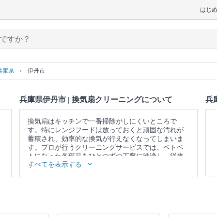
はじ
兵庫県
伊丹市
兵庫県伊丹市 | 換気扇クリーニングについて
兵
換気扇はキッチンで一番掃除がしにくいところで
す。特にレンジフードは放っておくと頑固な汚れが
蓄積され、効率的な換気が行えなくなってしまいま
す。プロが行うクリーニングサービスでは、ベトベ
トになった各部品をひとつずつ丁寧に洗浄し、従来
すべてを表示する
の換気力を取り戻します。
▼表示価格に含まれる換気扇クリーニングの作業範
囲
カバー / 本体内部 / ファン / プロペラ / フィルター /
レンジフード / 作業場所の簡易清掃