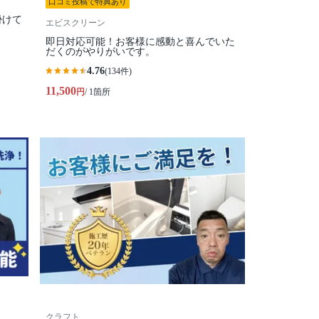
口コミ投稿で特典あり
掛けて
エビスクリーン
即日対応可能！お客様に感動と喜んでいた
だくのがやりがいです。
4.76
(134件)
11,500
円
/ 1箇所
クラフト