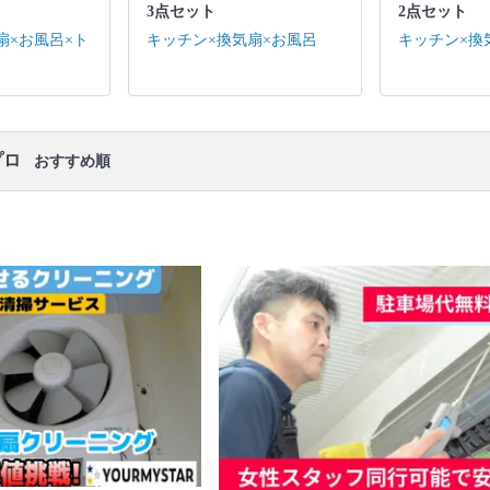
口コミ
もご参照ください。
3点セット
2点セット
※本ページでは一部プロモーションを含む場合があ
扇×お風呂×ト
キッチン×換気扇×お風呂
キッチン×換
ります。
プロ
おすすめ順