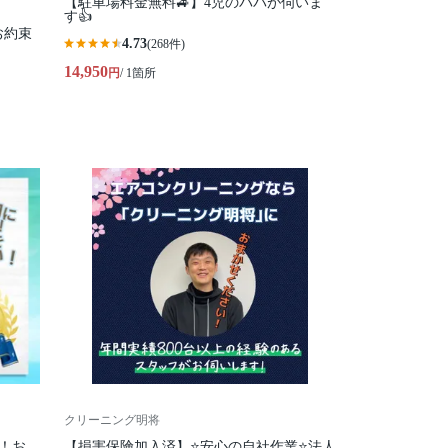
【駐車場料金無料🚙】4児のパパが伺いま
す👍
】お約束
4.73
(268件)
14,950
円
/ 1箇所
クリーニング明将
！お
【損害保険加入済】⭐️安心の自社作業⭐️法人