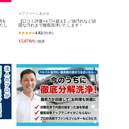
エアクリーンあかせ
明を
【口コミ評価⭐️4.75⭐️超え】／油汚れなど頑
たし
固な汚れまで徹底洗浄いたします！
4.82
(591件)
15,870
円
/ 1箇所