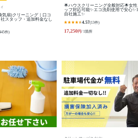
🌟ハウスクリーニング全般対応🌟女
ィ
ッフ対応可能✨エコ洗剤使用で安心✨1
自社施工✨
換気扇)クリーニング｜口コ
・自社スタッフ・追加料金なし
4.57
(13件)
17,250
円
/ 1箇所
445件)