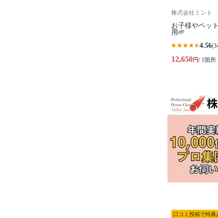
株式会社ミント
お子様やペッ
用🌱
4.56
(3
12,650
円
/ 1箇所
口コミ投稿で特典