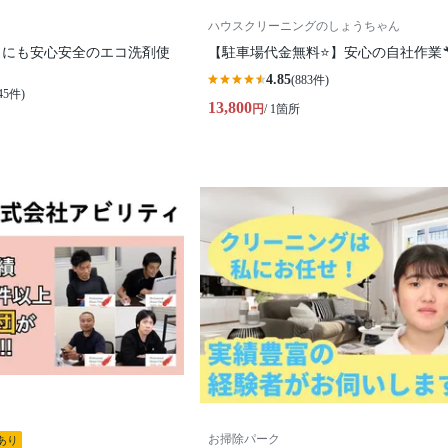
ハウスクリーニングのしょうちゃん
トにも安心安全のエコ洗剤使
【駐車場代金無料⭐️】安心の自社作業
4.85
(883件)
45件)
13,800
円
/ 1箇所
お掃除パーク
あり