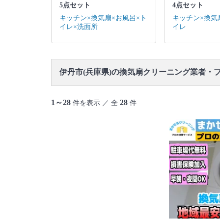
5点セット
4点セット
キッチン×換気扇×お風呂×ト
キッチン×換気
イレ×洗面所
イレ
伊丹市(兵庫県)の換気扇クリーニング業者・
1～28
28
件を表示 ／ 全
件