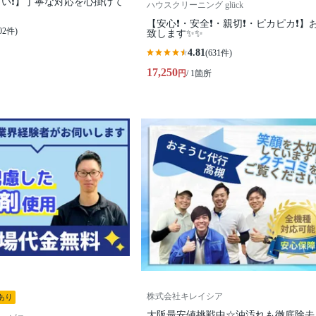
い❗️】丁寧な対応を心掛けて
ハウスクリーニング glück
【安心❗️・安全❗️・親切❗️・ピカピカ❗️
02件)
致します✨✨
4.81
(631件)
17,250
円
/ 1箇所
株式会社キレイシア
あり
大阪最安値挑戦中☆油汚れも徹底除去